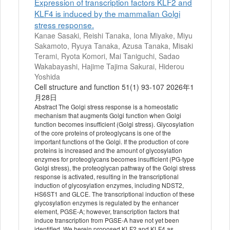
Expression of transcription factors KLF2 and
KLF4 is induced by the mammalian Golgi
stress response.
Kanae Sasaki, Reishi Tanaka, Iona Miyake, Miyu
Sakamoto, Ryuya Tanaka, Azusa Tanaka, Misaki
Terami, Ryota Komori, Mai Taniguchi, Sadao
Wakabayashi, Hajime Tajima Sakurai, Hiderou
Yoshida
Cell structure and function 51(1) 93-107 2026年1
月28日
Abstract The Golgi stress response is a homeostatic
mechanism that augments Golgi function when Golgi
function becomes insufficient (Golgi stress). Glycosylation
of the core proteins of proteoglycans is one of the
important functions of the Golgi. If the production of core
proteins is increased and the amount of glycosylation
enzymes for proteoglycans becomes insufficient (PG-type
Golgi stress), the proteoglycan pathway of the Golgi stress
response is activated, resulting in the transcriptional
induction of glycosylation enzymes, including NDST2,
HS6ST1 and GLCE. The transcriptional induction of these
glycosylation enzymes is regulated by the enhancer
element, PGSE-A; however, transcription factors that
induce transcription from PGSE-A have not yet been
identified. We herein proposed KLF2 and KLF4 as