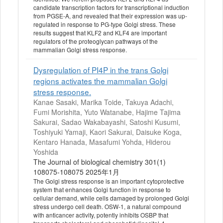
candidate transcription factors for transcriptional induction
from PGSE-A, and revealed that their expression was up-
regulated in response to PG-type Golgi stress. These
results suggest that KLF2 and KLF4 are important
regulators of the proteoglycan pathways of the
mammalian Golgi stress response.
Dysregulation of PI4P in the trans Golgi
regions activates the mammalian Golgi
stress response.
Kanae Sasaki, Marika Toide, Takuya Adachi,
Fumi Morishita, Yuto Watanabe, Hajime Tajima
Sakurai, Sadao Wakabayashi, Satoshi Kusumi,
Toshiyuki Yamaji, Kaori Sakurai, Daisuke Koga,
Kentaro Hanada, Masafumi Yohda, Hiderou
Yoshida
The Journal of biological chemistry 301(1)
108075-108075 2025年1月
The Golgi stress response is an important cytoprotective
system that enhances Golgi function in response to
cellular demand, while cells damaged by prolonged Golgi
stress undergo cell death. OSW-1, a natural compound
with anticancer activity, potently inhibits OSBP that