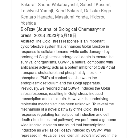
Sakurai, Sadao Wakabayashi, Satoshi Kusumi,
Toshiyuki Yamaji, Kaori Sakurai, Daisuke Koga,
Kentaro Hanada, Masafumi Yohda, Hiderou
Yoshida
BioRxiv (Journal of Biological Chemistryでin
press, 2025) 2023年5月18日
Abstract The Golgi stress response is an important
cytoprotective system that enhances Golgi function in
response to cellular demand, while cells damaged by
prolonged Golgi stress undergo cell death to ensure the
survival of organisms. OSW-1, a natural compound with
anticancer activity, acts as a potent inhibitor of OSBP that
transports cholesterol and phosphatidylinositol-4-
phosphate (PI4P) at contact sites between the
endoplasmic reticulum and the Golgi apparatus.
Previously, we reported that OSW-1 induces the Golgi
stress response, resulting in Golgi stress-induced
transcription and cell death. However, the underlying
molecular mechanism has been unknown. To reveal the
mechanism of a novel pathway of the Golgi stress
response regulating transcriptional induction and cell
death (the cholesterol pathway), we performed a genome-
wide knockout screen and found that transcriptional
induction as well as cell death induced by OSW-1 was
repressed in HeLa cells deficient in factors involved in the