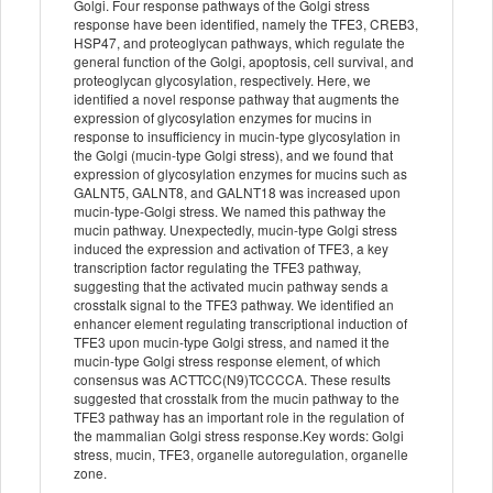
Golgi. Four response pathways of the Golgi stress
response have been identified, namely the TFE3, CREB3,
HSP47, and proteoglycan pathways, which regulate the
general function of the Golgi, apoptosis, cell survival, and
proteoglycan glycosylation, respectively. Here, we
identified a novel response pathway that augments the
expression of glycosylation enzymes for mucins in
response to insufficiency in mucin-type glycosylation in
the Golgi (mucin-type Golgi stress), and we found that
expression of glycosylation enzymes for mucins such as
GALNT5, GALNT8, and GALNT18 was increased upon
mucin-type-Golgi stress. We named this pathway the
mucin pathway. Unexpectedly, mucin-type Golgi stress
induced the expression and activation of TFE3, a key
transcription factor regulating the TFE3 pathway,
suggesting that the activated mucin pathway sends a
crosstalk signal to the TFE3 pathway. We identified an
enhancer element regulating transcriptional induction of
TFE3 upon mucin-type Golgi stress, and named it the
mucin-type Golgi stress response element, of which
consensus was ACTTCC(N9)TCCCCA. These results
suggested that crosstalk from the mucin pathway to the
TFE3 pathway has an important role in the regulation of
the mammalian Golgi stress response.Key words: Golgi
stress, mucin, TFE3, organelle autoregulation, organelle
zone.