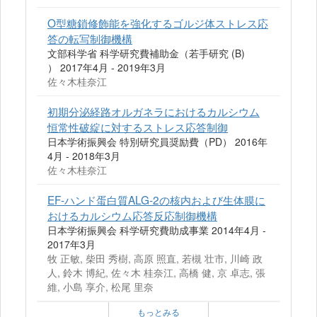
O型糖鎖修飾能を強化するゴルジ体ストレス応
答の転写制御機構
文部科学省 科学研究費補助金（若手研究 (B)
） 2017年4月 - 2019年3月
佐々木桂奈江
初期分泌経路オルガネラにおけるカルシウム
恒常性破綻に対するストレス応答制御
日本学術振興会 特別研究員奨励費（PD） 2016年
4月 - 2018年3月
佐々木桂奈江
EF-ハンド蛋白質ALG-2の核内および生体膜に
おけるカルシウム応答反応制御機構
日本学術振興会 科学研究費助成事業 2014年4月 -
2017年3月
牧 正敏, 柴田 秀樹, 高原 照直, 若槻 壮市, 川崎 政
人, 鈴木 博紀, 佐々木 桂奈江, 高橋 健, 京 卓志, 張
維, 小島 享介, 松尾 里奈
もっとみる