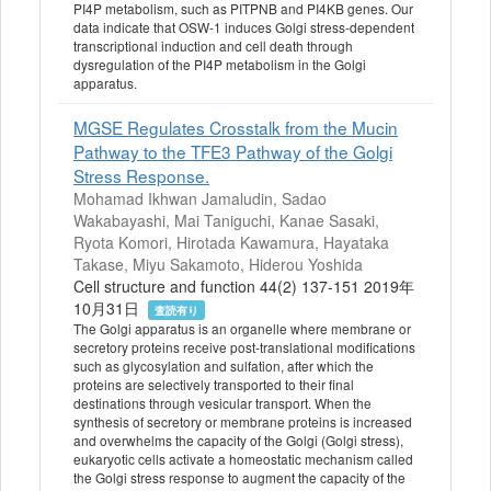
PI4P metabolism, such as PITPNB and PI4KB genes. Our
data indicate that OSW-1 induces Golgi stress-dependent
transcriptional induction and cell death through
dysregulation of the PI4P metabolism in the Golgi
apparatus.
MGSE Regulates Crosstalk from the Mucin
Pathway to the TFE3 Pathway of the Golgi
Stress Response.
Mohamad Ikhwan Jamaludin, Sadao
Wakabayashi, Mai Taniguchi, Kanae Sasaki,
Ryota Komori, Hirotada Kawamura, Hayataka
Takase, Miyu Sakamoto, Hiderou Yoshida
Cell structure and function 44(2) 137-151 2019年
10月31日
査読有り
The Golgi apparatus is an organelle where membrane or
secretory proteins receive post-translational modifications
such as glycosylation and sulfation, after which the
proteins are selectively transported to their final
destinations through vesicular transport. When the
synthesis of secretory or membrane proteins is increased
and overwhelms the capacity of the Golgi (Golgi stress),
eukaryotic cells activate a homeostatic mechanism called
the Golgi stress response to augment the capacity of the