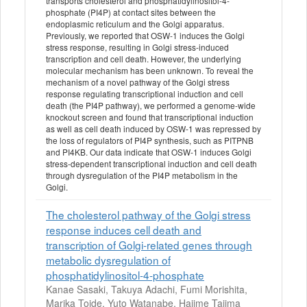
transports cholesterol and phosphatidylinositol-4-
phosphate (PI4P) at contact sites between the
endoplasmic reticulum and the Golgi apparatus.
Previously, we reported that OSW-1 induces the Golgi
stress response, resulting in Golgi stress-induced
transcription and cell death. However, the underlying
molecular mechanism has been unknown. To reveal the
mechanism of a novel pathway of the Golgi stress
response regulating transcriptional induction and cell
death (the PI4P pathway), we performed a genome-wide
knockout screen and found that transcriptional induction
as well as cell death induced by OSW-1 was repressed by
the loss of regulators of PI4P synthesis, such as PITPNB
and PI4KB. Our data indicate that OSW-1 induces Golgi
stress-dependent transcriptional induction and cell death
through dysregulation of the PI4P metabolism in the
Golgi.
The cholesterol pathway of the Golgi stress
response induces cell death and
transcription of Golgi-related genes through
metabolic dysregulation of
phosphatidylinositol-4-phosphate
Kanae Sasaki, Takuya Adachi, Fumi Morishita,
Marika Toide, Yuto Watanabe, Hajime Tajima