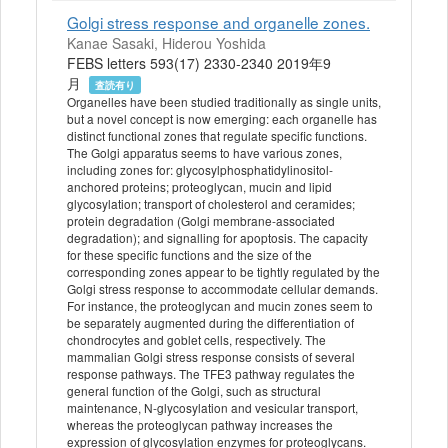
Golgi stress response and organelle zones.
Kanae Sasaki, Hiderou Yoshida
FEBS letters 593(17) 2330-2340 2019年9
月
査読有り
Organelles have been studied traditionally as single units,
but a novel concept is now emerging: each organelle has
distinct functional zones that regulate specific functions.
The Golgi apparatus seems to have various zones,
including zones for: glycosylphosphatidylinositol-
anchored proteins; proteoglycan, mucin and lipid
glycosylation; transport of cholesterol and ceramides;
protein degradation (Golgi membrane-associated
degradation); and signalling for apoptosis. The capacity
for these specific functions and the size of the
corresponding zones appear to be tightly regulated by the
Golgi stress response to accommodate cellular demands.
For instance, the proteoglycan and mucin zones seem to
be separately augmented during the differentiation of
chondrocytes and goblet cells, respectively. The
mammalian Golgi stress response consists of several
response pathways. The TFE3 pathway regulates the
general function of the Golgi, such as structural
maintenance, N-glycosylation and vesicular transport,
whereas the proteoglycan pathway increases the
expression of glycosylation enzymes for proteoglycans.