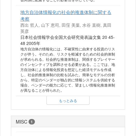
地方自治体情報化の社会的推進体制に関する
考察
西出 哲人, 山下 恵司, 田窪 美葉, 水谷 直樹, 真田
英彦
日本社会情報学会全国大会研究発表論文集 20 45-
48 2005年
地方自治体の情報化には、不確実性に由来する投資のリス
クが伴う。そのため、リスクを軽減するための社会的体制
が求められる。社会的な推進体制は、関係するプレイヤー
のインセンティブを調和させる必要がある。ここでは、地
方自治体による情報化投資を想定した経済モデルを作成
し、社会的推進体制の比較を試みた。簡単なモデルの分析
から、特定のベンダーが独占的に情報システムを供給する
場合、ベンダーの能力に応じて、望ましい情報化推進体制
が異なることが得られた。
もっとみる
MISC
1