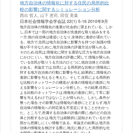
地方自治体の情報化に対する住民の局所的比
較の影響に関するシミュレーション分析
西出 哲人, 山下 恵司, 田窪 美葉
日本社会情報学会学会誌 22(1) 5-16 2010年9月
地方自治体の情報化の進展が社会的に望まれている。しか
し,日本では一部の地方自治体が先進的な取り組みをする
一方,他の自治体は後追いとなり,全体的に進捗が遅れてい
る。他方で,住民は地方自治体に影響力を持つが,知識や情
報が不十分なために,地方自治体の評価方法が限られる。
そのため,住民は,情報化に関する適切な圧力を地方自治体
にかけにくい。地方自治体の評価に関して,情報が限られ
ている住民が取りうる方法のひとつに,他自治体との比較
がある。本論文では,住民による局所的な比較が,情報化に
対する地方自治体の行動に影響を与え,結果的に,情報化の
進捗に影響を与えると考えた。そして,住民による局所的
な比較のネットワークの構造が,全体の情報化の進捗に与
える影響をシミュレーション分析した。その結果,住民に
よる比較のネットワークは,情報化の進捗に対して常に影
響を与えるわけではないことが得られた。しかし,条件が
整った場合,その影響力は情報化の進捗にとどまらず,地方
自治体の情報化への対応策を不安定にすることがわかっ
た。ところで,所属する自治体の評価の際に,他のどの自治
体と比較するかは,地元では経験的に認知されているが,外
部から把握しにくい情報である。本論文の結果は,地方自
治体の情報化を検討する際に,地元に根ざした局所的な社
会関係に配慮することの必要性を示している。