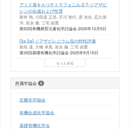
アミド基をもつテトラフェニル-2,7-ジアザピ
レンの合成および性質
新井 翔, 小田原 正浩, 芥川 智行, 原 光生, 忍久保
洋, 岩永 修, 三宅 由寛
第52回有機典型元素化学討論会 2025年12月5日
[3a,5a]-ジアザピレニウム塩の特性評価
新垣 凜, 大橋 卓真, 岩永 修, 三宅 由寛
第35回基礎有機化学討論会 2025年9月10日
もっとみる
所属学協会
4
近畿化学協会
有機合成化学協会
基礎有機化学会