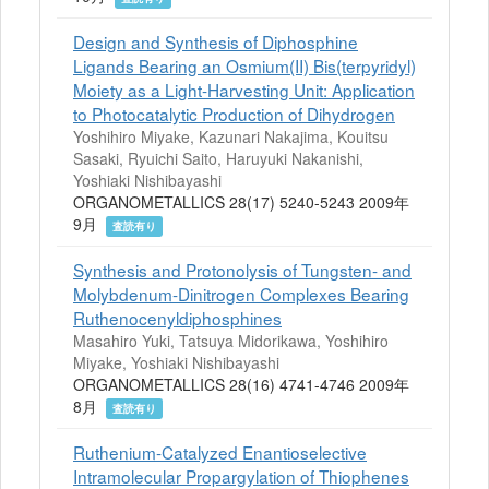
Design and Synthesis of Diphosphine
Ligands Bearing an Osmium(II) Bis(terpyridyl)
Moiety as a Light-Harvesting Unit: Application
to Photocatalytic Production of Dihydrogen
Yoshihiro Miyake, Kazunari Nakajima, Kouitsu
Sasaki, Ryuichi Saito, Haruyuki Nakanishi,
Yoshiaki Nishibayashi
ORGANOMETALLICS 28(17) 5240-5243 2009年
9月
査読有り
Synthesis and Protonolysis of Tungsten- and
Molybdenum-Dinitrogen Complexes Bearing
Ruthenocenyldiphosphines
Masahiro Yuki, Tatsuya Midorikawa, Yoshihiro
Miyake, Yoshiaki Nishibayashi
ORGANOMETALLICS 28(16) 4741-4746 2009年
8月
査読有り
Ruthenium-Catalyzed Enantioselective
Intramolecular Propargylation of Thiophenes