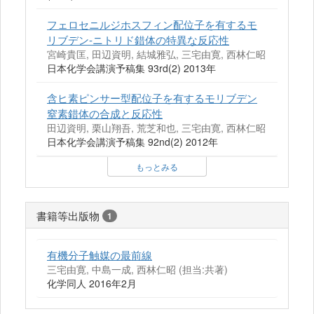
フェロセニルジホスフィン配位子を有するモ
リブデン-ニトリド錯体の特異な反応性
宮崎貴匡, 田辺資明, 結城雅弘, 三宅由寛, 西林仁昭
日本化学会講演予稿集 93rd(2) 2013年
含ヒ素ピンサー型配位子を有するモリブデン
窒素錯体の合成と反応性
田辺資明, 栗山翔吾, 荒芝和也, 三宅由寛, 西林仁昭
日本化学会講演予稿集 92nd(2) 2012年
もっとみる
書籍等出版物
1
有機分子触媒の最前線
三宅由寛, 中島一成, 西林仁昭 (担当:共著)
化学同人 2016年2月