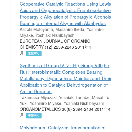
Cooperative Catalytic Reactions Using Lewis
Acids and Organocatalysts: Enantioselective
Propargylic Alkylation of Propargylic Alcohols
Bearing an Internal Alkyne with Aldehydes
Kazuki Motoyama, Masahiro Ikeda, Yoshihiro
Miyake, Yoshiaki Nishibayashi
EUROPEAN JOURNAL OF ORGANIC
CHEMISTRY (12) 2239-2246 2011年4
月
査読有り
Synthesis of Group IV (Zr, Hf)-Group VIII (Fe,
Ru) Heterobimetallic Complexes Bearing
Metallocenyl Diphosphine Moieties and Their
Application to Catalytic Dehydrogenation of
Amine-Boranes
Takamasa Miyazaki, Yoshiaki Tanabe, Masahiro
Yuki, Yoshihiro Miyake, Yoshiaki Nishibayashi
ORGANOMETALLICS 30(8) 2394-2404 2011年4
月
査読有り
Molybdenum-Catalyzed Transformation of