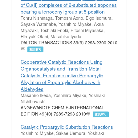
of Cu(II) complexes of 2-substituted tropones
bearing a ferrocenyl group at 5-position
Tohru Nishinaga, Tomoshi Aono, Eigo Isomura,
Sayaka Watanabe, Yoshihiro Miyake, Akira
Miyazaki, Toshiaki Enoki, Hitoshi Miyasaka,
Hiroyuki Otani, Masahiko Iyoda
DALTON TRANSACTIONS 39(9) 2293-2300 2010
年
査読有り
Cooperative Catalytic Reactions Using
Organocatalysts and Transition-Metal
Catalysts: Enantioselective Propargylic
Alkylation of Propargylic Alcohols with
Aldehydes
Masahiro Ikeda, Yoshihiro Miyake, Yoshiaki
Nishibayashi
ANGEWANDTE CHEMIE-INTERNATIONAL
EDITION 49(40) 7289-7293 2010年
査読有り
Catalytic Propargylic Substitution Reactions
Yoshihiro Miyake, Sakae Uemura, Yoshiaki