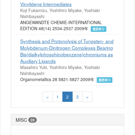
Vinylidene Intermediates
Koji Fukamizu, Yoshihiro Miyake, Yoshiaki
Nishibayashi
ANGEWANDTE CHEMIE-INTERNATIONAL
EDITION 48(14) 2534-2537 2009年
査読有り
Synthesis and Protonolysis of Tungsten- and
Molybdenum-Dinitrogen Complexes Bearing
Bis(dialkylphosphinobenzene)chromiums as
Auxiliary Ligands
Masahiro Yuki, Yoshihiro Miyake, Yoshiaki
Nishibayashi
Organometallics 28 5821-5827 2009年
査読有り
«
1
2
3
»
MISC
20