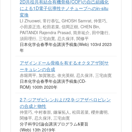
2D共役共有結合有機骨格(COF)の自己組織化
による1D電子伝導性ナノチューブへのin-situ
変換
LI Zhuowei, 常行恭弘, GHOSH Samrat, 仲里巧,
小田原正浩, 松田若菜, 信岡正樹, CHEN Bin,
PAITANDI Rajendra Prasad, 筒井祐介, 田中隆行,
須田理行, 三宅由寛, 忍久保洋, 関修平
日本化学会春季年会講演予稿集(Web) 103rd 2023
年
アザインドール骨格を有するオクタアザ[8]サ
ーキュレンの合成
赤堀周平, 加賀敦志, 依光英樹, 忍久保洋, 三宅由寛
日本化学会春季年会講演予稿集(CD-
ROM) 100th 2020年
2,7-ジアザピレンおよび2,9-ジアザペロピレン
の合成と物性
仲里巧, 中村泰崇, 鎌塚拓人, 松田若菜, 櫻井庸明,
関修平, 忍久保洋, 三宅由寛
分子科学討論会講演プログラム&要旨
(Web) 13th 2019年