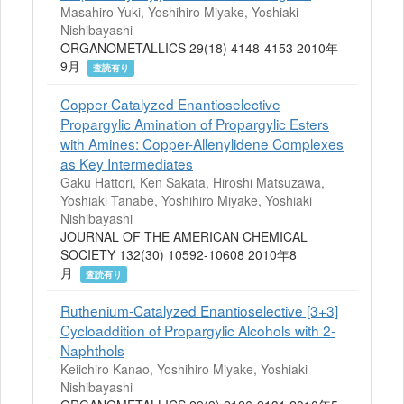
Masahiro Yuki, Yoshihiro Miyake, Yoshiaki
Nishibayashi
ORGANOMETALLICS 29(18) 4148-4153 2010年
9月
査読有り
Copper-Catalyzed Enantioselective
Propargylic Amination of Propargylic Esters
with Amines: Copper-Allenylidene Complexes
as Key Intermediates
Gaku Hattori, Ken Sakata, Hiroshi Matsuzawa,
Yoshiaki Tanabe, Yoshihiro Miyake, Yoshiaki
Nishibayashi
JOURNAL OF THE AMERICAN CHEMICAL
SOCIETY 132(30) 10592-10608 2010年8
月
査読有り
Ruthenium-Catalyzed Enantioselective [3+3]
Cycloaddition of Propargylic Alcohols with 2-
Naphthols
Keiichiro Kanao, Yoshihiro Miyake, Yoshiaki
Nishibayashi