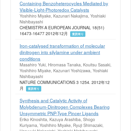
Containing Benzoheterocycles Mediated by
Visible-Light-Photoredox Catalysts
Yoshihiro Miyake, Kazunari Nakajima, Yoshiaki
Nishibayashi
CHEMISTRY-A EUROPEAN JOURNAL 18(51)
16473-16477 2012年12月
査読有り
Iron-catalysed transformation of molecular
dinitrogen into silylamine under ambient
conditions
Masahiro Yuki, Hiromasa Tanaka, Kouitsu Sasaki,
Yoshihiro Miyake, Kazunari Yoshizawa, Yoshiaki
Nishibayashi
NATURE COMMUNICATIONS 3 1254. 2012年12
月
査読有り
Synthesis and Catalytic Activity of
Molybdenum-Dinitrogen Complexes Bearing
Unsymmetric PNP-Type Pincer Ligands
Eriko Kinoshita, Kazuya Arashiba, Shogo
Kuriyama, Yoshihiro Miyake, Ryuji Shimazaki,