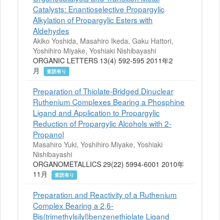
Catalysts: Enantioselective Propargylic
Alkylation of Propargylic Esters with
Aldehydes
Akiko Yoshida, Masahiro Ikeda, Gaku Hattori,
Yoshihiro Miyake, Yoshiaki Nishibayashi
ORGANIC LETTERS 13(4) 592-595 2011年2
月
査読有り
Preparation of Thiolate-Bridged Dinuclear
Ruthenium Complexes Bearing a Phosphine
Ligand and Application to Propargylic
Reduction of Propargylic Alcohols with 2-
Propanol
Masahiro Yuki, Yoshihiro Miyake, Yoshiaki
Nishibayashi
ORGANOMETALLICS 29(22) 5994-6001 2010年
11月
査読有り
Preparation and Reactivity of a Ruthenium
Complex Bearing a 2,6-
Bis(trimethylsilyl)benzenethiolate Ligand