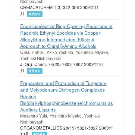
Nishibayashi
CHEMCATCHEM 1(3) 342-356 2009年11
月
査読有り
Enantioselective Ring-Opening Reactions of
Racemic Ethynyl Epoxides via Copper-
Allenylidene Intermediates: Efficient
Approach to Chiral β-Amino Alcohols
Gaku Hattori, Akiko Yoshida, Yoshihiro Miyake,
Yoshiaki Nishibayashi
J. Org. Chem. 74(20) 7603-7607 2009年10
月
査読有り
Preparation and Protonation of Tungsten-
and Molybdenum-Dinitrogen Complexes
Bearing
Bis(dialkylphosphinobenzene)chromiums as
Auxiliary Ligands
Masahiro Yuki, Yoshihiro Miyake, Yoshiaki
Nishibayashi
ORGANOMETALLICS 28(19) 5821-5827 2009年
10月
査読有り