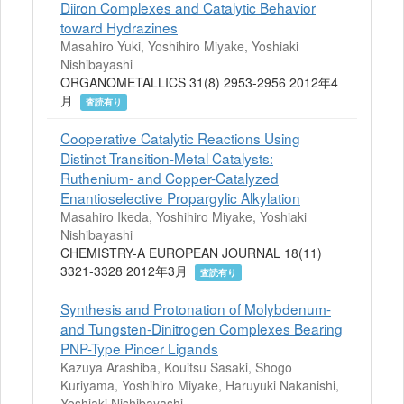
Diiron Complexes and Catalytic Behavior
toward Hydrazines
Masahiro Yuki, Yoshihiro Miyake, Yoshiaki
Nishibayashi
ORGANOMETALLICS 31(8) 2953-2956 2012年4
月
査読有り
Cooperative Catalytic Reactions Using
Distinct Transition-Metal Catalysts:
Ruthenium- and Copper-Catalyzed
Enantioselective Propargylic Alkylation
Masahiro Ikeda, Yoshihiro Miyake, Yoshiaki
Nishibayashi
CHEMISTRY-A EUROPEAN JOURNAL 18(11)
3321-3328 2012年3月
査読有り
Synthesis and Protonation of Molybdenum-
and Tungsten-Dinitrogen Complexes Bearing
PNP-Type Pincer Ligands
Kazuya Arashiba, Kouitsu Sasaki, Shogo
Kuriyama, Yoshihiro Miyake, Haruyuki Nakanishi,
Yoshiaki Nishibayashi