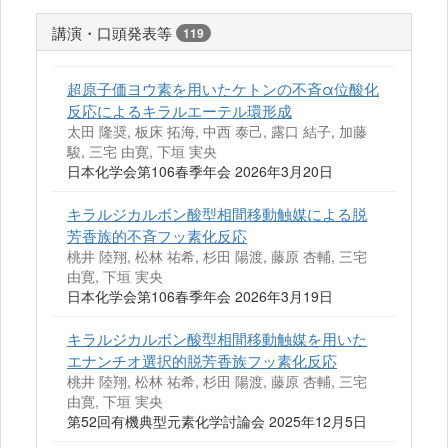
講演・口頭発表等
119
超原子価ヨウ素を用いたケトンの不斉α位酸化
反応によるキラルエーテル環形成
太田 隆奨, 板床 拓海, 中西 泰己, 露口 結子, 加藤
駿, 三宅 由寛, 下垣 実央
日本化学会第106春季年会 2026年3月20日
キラルジカルボン酸型相間移動触媒による脱
芳香族的不斉フッ素化反応
桃井 陸翔, 松林 祐希, 杉田 陽渡, 藤原 杏輔, 三宅
由寛, 下垣 実央
日本化学会第106春季年会 2026年3月19日
キラルジカルボン酸型相間移動触媒を用いた
エナンチオ選択的脱芳香族フッ素化反応
桃井 陸翔, 松林 祐希, 杉田 陽渡, 藤原 杏輔, 三宅
由寛, 下垣 実央
第52回有機典型元素化学討論会 2025年12月5日