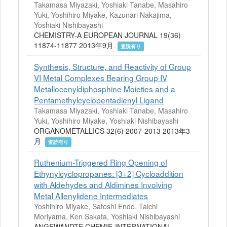
Takamasa Miyazaki, Yoshiaki Tanabe, Masahiro
Yuki, Yoshihiro Miyake, Kazunari Nakajima,
Yoshiaki Nishibayashi
CHEMISTRY-A EUROPEAN JOURNAL 19(36)
11874-11877 2013年9月
査読有り
Synthesis, Structure, and Reactivity of Group
VI Metal Complexes Bearing Group IV
Metallocenyldiphosphine Moieties and a
Pentamethylcyclopentadienyl Ligand
Takamasa Miyazaki, Yoshiaki Tanabe, Masahiro
Yuki, Yoshihiro Miyake, Yoshiaki Nishibayashi
ORGANOMETALLICS 32(6) 2007-2013 2013年3
月
査読有り
Ruthenium-Triggered Ring Opening of
Ethynylcyclopropanes: [3+2] Cycloaddition
with Aldehydes and Aldimines Involving
Metal Allenylidene Intermediates
Yoshihiro Miyake, Satoshi Endo, Taichi
Moriyama, Ken Sakata, Yoshiaki Nishibayashi
ANGEWANDTE CHEMIE-INTERNATIONAL