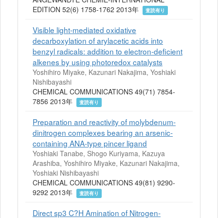
EDITION 52(6) 1758-1762 2013年
査読有り
Visible light-mediated oxidative
decarboxylation of arylacetic acids into
benzyl radicals: addition to electron-deficient
alkenes by using photoredox catalysts
Yoshihiro Miyake, Kazunari Nakajima, Yoshiaki
Nishibayashi
CHEMICAL COMMUNICATIONS 49(71) 7854-
7856 2013年
査読有り
Preparation and reactivity of molybdenum-
dinitrogen complexes bearing an arsenic-
containing ANA-type pincer ligand
Yoshiaki Tanabe, Shogo Kuriyama, Kazuya
Arashiba, Yoshihiro Miyake, Kazunari Nakajima,
Yoshiaki Nishibayashi
CHEMICAL COMMUNICATIONS 49(81) 9290-
9292 2013年
査読有り
Direct sp3 C?H Amination of Nitrogen-