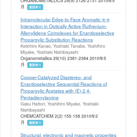
ORGANOMETALLICS 29(9) 2126-2131 2010年5
月
査読有り
Intramolecular Edge-to-Face Aromatic π-π
Interaction in Optically Active Ruthenium-
Allenylidene Complexes for Enantioselective
Propargylic Substitution Reactions
Keiichiro Kanao, Yoshiaki Tanabe, Yoshihiro
Miyake, Yoshiaki Nishibayashi
Organometallics 29(10) 2381-2384 2010年5
月
査読有り
Copper-Catalyzed Diastereo- and
Enantioselective Sequential Reactions of
Propargylic Acetates with (E)-2,4-
Pentadienylamine
Gaku Hattori, Yoshihiro Miyake, Yoshiaki
Nishibayashi
CHEMCATCHEM 2(2) 155-158 2010年2
月
査読有り
Structural, electronic and magnetic properties