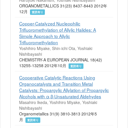
Haruyuki Nakanishi, Yoshiaki Nishibayashi
ORGANOMETALLICS 31(23) 8437-8443 2012年
12月
査読有り
Copper-Catalyzed Nucleophilic
Trifluoromethylation of Allylic Halides: A
Simple Approach to Allylic
Trifluoromethylation
Yoshihiro Miyake, Shin-ichi Ota, Yoshiaki
Nishibayashi
CHEMISTRY-A EUROPEAN JOURNAL 18(42)
13255-13258 2012年10月
査読有り
Cooperative Catalytic Reactions Using
Organocatalysts and Transition Metal
Catalysts: Propargylic Allylation of Propargylic
Alcohols with α,β-Unsaturated Aldehydes
Masahiro Ikeda, Yoshihiro Miyake, Yoshiaki
Nishibayashi
Organometallics 31(9) 3810-3813 2012年5
月
査読有り