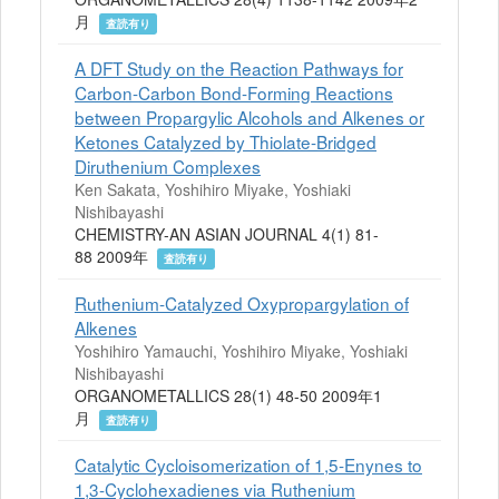
月
査読有り
A DFT Study on the Reaction Pathways for
Carbon-Carbon Bond-Forming Reactions
between Propargylic Alcohols and Alkenes or
Ketones Catalyzed by Thiolate-Bridged
Diruthenium Complexes
Ken Sakata, Yoshihiro Miyake, Yoshiaki
Nishibayashi
CHEMISTRY-AN ASIAN JOURNAL 4(1) 81-
88 2009年
査読有り
Ruthenium-Catalyzed Oxypropargylation of
Alkenes
Yoshihiro Yamauchi, Yoshihiro Miyake, Yoshiaki
Nishibayashi
ORGANOMETALLICS 28(1) 48-50 2009年1
月
査読有り
Catalytic Cycloisomerization of 1,5-Enynes to
1,3-Cyclohexadienes via Ruthenium