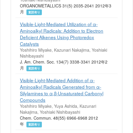
ORGANOMETALLICS 31(5) 2035-2041 2012年3
月
査読有り
Visible-Light-Mediated Utilization of α-
Aminoalkyl Radicals: Addition to Electron
Deficient Alkenes Using Photoredox
Catalysts
Yoshihiro Miyake, Kazunari Nakajima, Yoshiaki
Nishibayashi
J. Am. Chem. Soc. 134(7) 3338-3341 2012年2
月
査読有り
Visible-Light-Mediated Addition of α-
Aminoalkyl Radicals Generated from α-
Silylamines to α,β-Unsaturated Carbonyl
Compounds
Yoshihiro Miyake, Yuya Ashida, Kazunari
Nakajima, Yoshiaki Nishibayashi
Chem. Commun. 48(55) 6966-6968 2012
年
査読有り