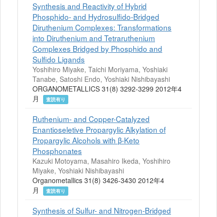
Synthesis and Reactivity of Hybrid
Phosphido- and Hydrosulfido-Bridged
Diruthenium Complexes: Transformations
into Diruthenium and Tetraruthenium
Complexes Bridged by Phosphido and
Sulfido Ligands
Yoshihiro Miyake, Taichi Moriyama, Yoshiaki
Tanabe, Satoshi Endo, Yoshiaki Nishibayashi
ORGANOMETALLICS 31(8) 3292-3299 2012年4
月
査読有り
Ruthenium- and Copper-Catalyzed
Enantioseletive Propargylic Alkylation of
Propargylic Alcohols with β-Keto
Phosphonates
Kazuki Motoyama, Masahiro Ikeda, Yoshihiro
Miyake, Yoshiaki Nishibayashi
Organometallics 31(8) 3426-3430 2012年4
月
査読有り
Synthesis of Sulfur- and Nitrogen-Bridged