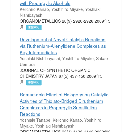
with Propargylic Alcohols
Keiichiro Kanao, Yoshihiro Miyake, Yoshiaki
Nishibayashi
ORGANOMETALLICS 28(9) 2920-2926 2009年5
月
査読有り
Development of Novel Catalytic Reactions
via Ruthenium-Allenylidene Complexes as
Key Intermediates
Yoshiaki Nishibayashi, Yoshihiro Miyake, Sakae
Uemura
JOURNAL OF SYNTHETIC ORGANIC
CHEMISTRY JAPAN 67(5) 437-450 2009年5
月
査読有り
Remarkable Effect of Halogens on Catalytic
Activities of Thiolato-Bridged Diruthenium
Complexes in Propargylic Substitution
Reactions
Yoshiaki Tanabe, Keiichiro Kanao, Yoshihiro
Miyake, Yoshiaki Nishibayashi
ORGANOMETALLICS 28(4) 1138-1142 2009年2