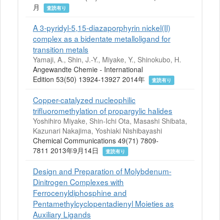
月
査読有り
A 3-pyridyl-5,15-diazaporphyrin nickel(II)
complex as a bidentate metalloligand for
transition metals
Yamaji, A., Shin, J.-Y., Miyake, Y., Shinokubo, H.
Angewandte Chemie - International
Edition 53(50) 13924-13927 2014年
査読有り
Copper-catalyzed nucleophilic
trifluoromethylation of propargylic halides
Yoshihiro Miyake, Shin-Ichi Ota, Masashi Shibata,
Kazunari Nakajima, Yoshiaki Nishibayashi
Chemical Communications 49(71) 7809-
7811 2013年9月14日
査読有り
Design and Preparation of Molybdenum-
Dinitrogen Complexes with
Ferrocenyldiphosphine and
Pentamethylcyclopentadienyl Moieties as
Auxiliary Ligands