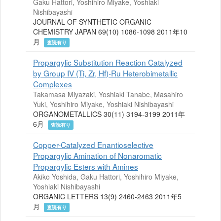
Gaku Hattori, Yoshihiro Miyake, Yoshiaki
Nishibayashi
JOURNAL OF SYNTHETIC ORGANIC
CHEMISTRY JAPAN 69(10) 1086-1098 2011年10
月
査読有り
Propargylic Substitution Reaction Catalyzed
by Group IV (Ti, Zr, Hf)-Ru Heterobimetallic
Complexes
Takamasa Miyazaki, Yoshiaki Tanabe, Masahiro
Yuki, Yoshihiro Miyake, Yoshiaki Nishibayashi
ORGANOMETALLICS 30(11) 3194-3199 2011年
6月
査読有り
Copper-Catalyzed Enantioselective
Propargylic Amination of Nonaromatic
Propargylic Esters with Amines
Akiko Yoshida, Gaku Hattori, Yoshihiro Miyake,
Yoshiaki Nishibayashi
ORGANIC LETTERS 13(9) 2460-2463 2011年5
月
査読有り