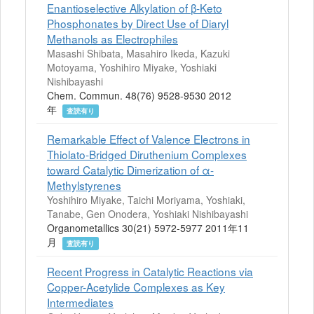
Enantioselective Alkylation of β-Keto
Phosphonates by Direct Use of Diaryl
Methanols as Electrophiles
Masashi Shibata, Masahiro Ikeda, Kazuki
Motoyama, Yoshihiro Miyake, Yoshiaki
Nishibayashi
Chem. Commun. 48(76) 9528-9530 2012
年
査読有り
Remarkable Effect of Valence Electrons in
Thiolato-Bridged Diruthenium Complexes
toward Catalytic Dimerization of α-
Methylstyrenes
Yoshihiro Miyake, Taichi Moriyama, Yoshiaki,
Tanabe, Gen Onodera, Yoshiaki Nishibayashi
Organometallics 30(21) 5972-5977 2011年11
月
査読有り
Recent Progress in Catalytic Reactions via
Copper-Acetylide Complexes as Key
Intermediates