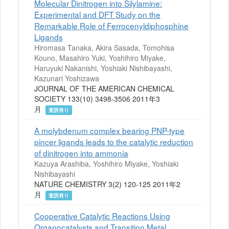
Molecular Dinitrogen into Silylamine:
Experimental and DFT Study on the
Remarkable Role of Ferrocenyldiphosphine
Ligands
Hiromasa Tanaka, Akira Sasada, Tomohisa
Kouno, Masahiro Yuki, Yoshihiro Miyake,
Haruyuki Nakanishi, Yoshiaki Nishibayashi,
Kazunari Yoshizawa
JOURNAL OF THE AMERICAN CHEMICAL
SOCIETY 133(10) 3498-3506 2011年3
月
査読有り
A molybdenum complex bearing PNP-type
pincer ligands leads to the catalytic reduction
of dinitrogen into ammonia
Kazuya Arashiba, Yoshihiro Miyake, Yoshiaki
Nishibayashi
NATURE CHEMISTRY 3(2) 120-125 2011年2
月
査読有り
Cooperative Catalytic Reactions Using
Organocatalysts and Transition Metal