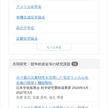
アメリカ化学会
有機合成化学協会
高分子学会
近畿化学協会
もっとみる
共同研究・競争的資金等の研究課題
15
ホウ素の元素特性を活用した安定ラジカル化
合物の開発と機能開拓
日本学術振興会 科学研究費助成事業 2024年4月 -
2027年3月
吾郷 友宏, 笹森 貴裕, 福元 博基
ユニークな構造をもつ大環状ジピリン錯体の