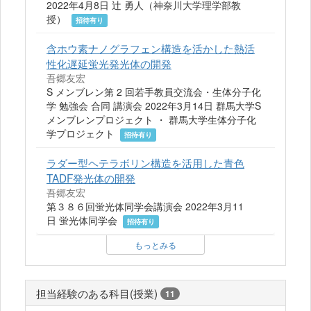
2022年4月8日 辻 勇人（神奈川大学理学部教
授）
招待有り
含ホウ素ナノグラフェン構造を活かした熱活
性化遅延蛍光発光体の開発
吾郷友宏
S メンブレン第 2 回若手教員交流会・生体分子化
学 勉強会 合同 講演会 2022年3月14日 群馬大学S
メンブレンプロジェクト ・ 群馬大学生体分子化
学プロジェクト
招待有り
ラダー型ヘテラボリン構造を活用した青色
TADF発光体の開発
吾郷友宏
第３８６回蛍光体同学会講演会 2022年3月11
日 蛍光体同学会
招待有り
もっとみる
担当経験のある科目(授業)
11