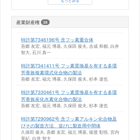
もっとみる
産業財産権
38
特許第7346196号 含フッ素重合体
吾郷 友宏, 福元 博基, 久保田 俊夫, 吉成 和都, 白井
智大, 石川 真一
特許第7341411号 フッ素置換基を有する多環
芳香族複素環式化合物の製法
吾郷 友宏, 福元 博基, 久保田 俊夫, 杉本 達也
特許第7330461号 フッ素置換基を有する多環
芳香族炭化水素化合物の製法
吾郷 友宏, 福元 博基, 久保田 俊夫, 杉本 達也
特許第7290962号 含フッ素アルキン化合物及
びその製造方法、並びに製造用中間体
久保田 俊夫, 吾郷 友宏, 福元 博基, 猿渡 彰悟, 宮内
英紀, 白井 智大