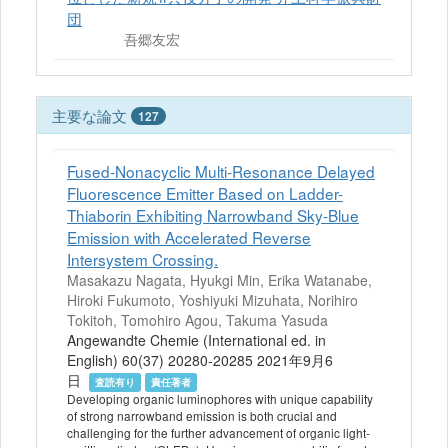
団
吾郷友宏
主要な論文
127
Fused-Nonacyclic Multi-Resonance Delayed
Fluorescence Emitter Based on Ladder-
Thiaborin Exhibiting Narrowband Sky-Blue
Emission with Accelerated Reverse
Intersystem Crossing.
Masakazu Nagata, Hyukgi Min, Erika Watanabe,
Hiroki Fukumoto, Yoshiyuki Mizuhata, Norihiro
Tokitoh, Tomohiro Agou, Takuma Yasuda
Angewandte Chemie (International ed. in
English) 60(37) 20280-20285 2021年9月6
日
査読有り
責任著者
Developing organic luminophores with unique capability
of strong narrowband emission is both crucial and
challenging for the further advancement of organic light-