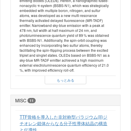
emitting diodes (OLEDs). Herein, a nanographitic fused-
nonacyclic π-system (BSBS-N1), which was strategically
embedded with multiple boron, nitrogen, and sulfur
atoms, was developed as a new multi-resonance
thermally activated delayed fluorescence (MR-TADF)
emitter. Narrowband sky-blue emission with a peak at
478 nm, full width at half maximum of 24 nm, and
photoluminescence quantum yield of 89 % was obtained
with BSBS-N1. Additionally, the spin-orbit coupling was
enhanced by incorporating two sulfur atoms, thereby
facilitating the spin-flipping process between the excited
triplet and singlet states. OLEDs based on BSBS-N1 as a
sky-blue MR-TADF emitter achieved a high maximum
external electroluminescence quantum efficiency of 21.0
%, with improved efficiency roll-off.
もっとみる
MISC
11
TTF骨格を導入した非対称型パラジウム(II)ジ
チオレン錯体からなる分子性導体結晶の構造
と伝導性