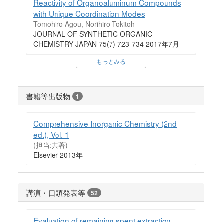
Reactivity of Organoaluminum Compounds
with Unique Coordination Modes
Tomohiro Agou, Norihiro Tokitoh
JOURNAL OF SYNTHETIC ORGANIC
CHEMISTRY JAPAN 75(7) 723-734 2017年7月
もっとみる
書籍等出版物
1
Comprehensive Inorganic Chemistry (2nd
ed.), Vol. 1
(担当:共著)
Elsevier 2013年
講演・口頭発表等
52
Evaluation of remaining spent extraction