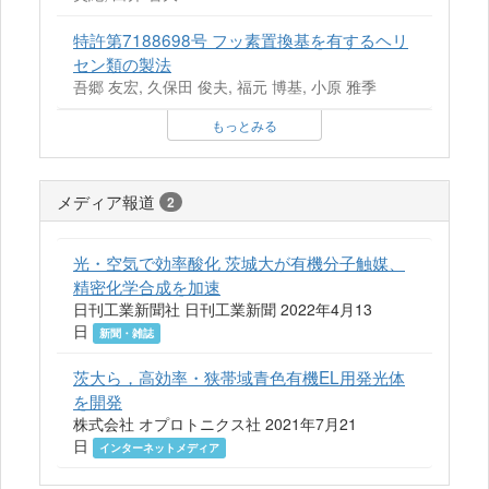
特許第7188698号 フッ素置換基を有するヘリ
セン類の製法
吾郷 友宏, 久保田 俊夫, 福元 博基, 小原 雅季
もっとみる
メディア報道
2
光・空気で効率酸化 茨城大が有機分子触媒、
精密化学合成を加速
日刊工業新聞社 日刊工業新聞 2022年4月13
日
新聞・雑誌
茨大ら，高効率・狭帯域青色有機EL用発光体
を開発
株式会社 オプロトニクス社 2021年7月21
日
インターネットメディア