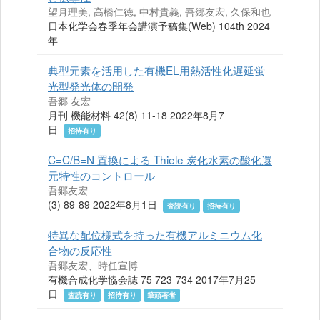
望月理美, 高橋仁徳, 中村貴義, 吾郷友宏, 久保和也
日本化学会春季年会講演予稿集(Web) 104th 2024
年
典型元素を活用した有機EL用熱活性化遅延蛍
光型発光体の開発
吾郷 友宏
月刊 機能材料 42(8) 11-18 2022年8月7
日
招待有り
C=C/B=N 置換による Thiele 炭化水素の酸化還
元特性のコントロール
吾郷友宏
(3) 89-89 2022年8月1日
査読有り
招待有り
特異な配位様式を持った有機アルミニウム化
合物の反応性
吾郷友宏、時任宣博
有機合成化学協会誌 75 723-734 2017年7月25
日
査読有り
招待有り
筆頭著者