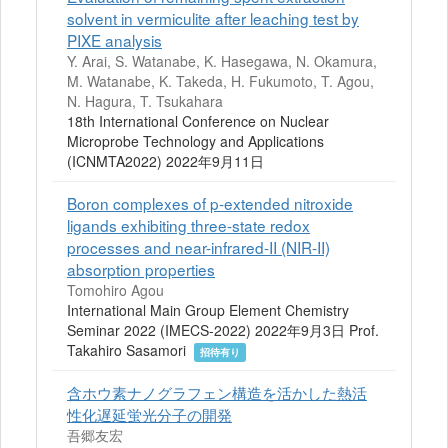
solvent in vermiculite after leaching test by
PIXE analysis
Y. Arai, S. Watanabe, K. Hasegawa, N. Okamura,
M. Watanabe, K. Takeda, H. Fukumoto, T. Agou,
N. Hagura, T. Tsukahara
18th International Conference on Nuclear
Microprobe Technology and Applications
(ICNMTA2022) 2022年9月11日
Boron complexes of p-extended nitroxide
ligands exhibiting three-state redox
processes and near-infrared-II (NIR-II)
absorption properties
Tomohiro Agou
International Main Group Element Chemistry
Seminar 2022 (IMECS-2022) 2022年9月3日 Prof.
Takahiro Sasamori
招待有り
含ホウ素ナノグラフェン構造を活かした熱活
性化遅延蛍光分子の開発
吾郷友宏