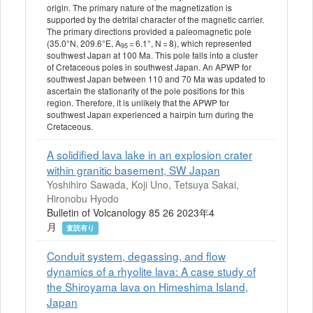
origin. The primary nature of the magnetization is
supported by the detrital character of the magnetic carrier.
The primary directions provided a paleomagnetic pole
(35.0°N, 209.6°E, A
= 6.1°, N = 8), which represented
95
southwest Japan at 100 Ma. This pole falls into a cluster
of Cretaceous poles in southwest Japan. An APWP for
southwest Japan between 110 and 70 Ma was updated to
ascertain the stationarity of the pole positions for this
region. Therefore, it is unlikely that the APWP for
southwest Japan experienced a hairpin turn during the
Cretaceous.
A solidified lava lake in an explosion crater
within granitic basement, SW Japan
Yoshihiro Sawada, Koji Uno, Tetsuya Sakai,
Hironobu Hyodo
Bulletin of Volcanology 85 26 2023年4
月
査読有り
Conduit system, degassing, and flow
dynamics of a rhyolite lava: A case study of
the Shiroyama lava on Himeshima Island,
Japan