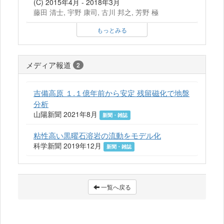
(C) 2015年4月 - 2018年3月
藤田 清士, 宇野 康司, 古川 邦之, 芳野 極
もっとみる
メディア報道
2
吉備高原 １.１億年前から安定 残留磁化で地盤
分析
山陽新聞 2021年8月
新聞・雑誌
粘性高い黒曜石溶岩の流動をモデル化
科学新聞 2019年12月
新聞・雑誌
一覧へ戻る