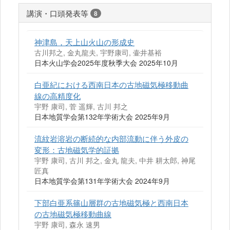
講演・口頭発表等
8
神津島，天上山火山の形成史
古川邦之, 金丸龍夫, 宇野康司, 壷井基裕
日本火山学会2025年度秋季大会 2025年10月
白亜紀における西南日本の古地磁気極移動曲
線の高精度化
宇野 康司, 菅 遥輝, 古川 邦之
日本地質学会第132年学術大会 2025年9月
流紋岩溶岩の断続的な内部流動に伴う外皮の
変形：古地磁気学的証拠
宇野 康司, 古川 邦之, 金丸 龍夫, 中井 耕太郎, 神尾
匠真
日本地質学会第131年学術大会 2024年9月
下部白亜系篠山層群の古地磁気極と西南日本
の古地磁気極移動曲線
宇野 康司, 森永 速男