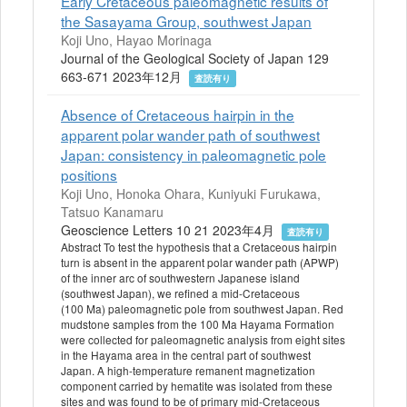
Early Cretaceous paleomagnetic results of
the Sasayama Group, southwest Japan
Koji Uno, Hayao Morinaga
Journal of the Geological Society of Japan 129
663-671 2023年12月
査読有り
Absence of Cretaceous hairpin in the
apparent polar wander path of southwest
Japan: consistency in paleomagnetic pole
positions
Koji Uno, Honoka Ohara, Kuniyuki Furukawa,
Tatsuo Kanamaru
Geoscience Letters 10 21 2023年4月
査読有り
Abstract To test the hypothesis that a Cretaceous hairpin
turn is absent in the apparent polar wander path (APWP)
of the inner arc of southwestern Japanese island
(southwest Japan), we refined a mid-Cretaceous
(100 Ma) paleomagnetic pole from southwest Japan. Red
mudstone samples from the 100 Ma Hayama Formation
were collected for paleomagnetic analysis from eight sites
in the Hayama area in the central part of southwest
Japan. A high-temperature remanent magnetization
component carried by hematite was isolated from these
sites and was found to be of primary mid-Cretaceous