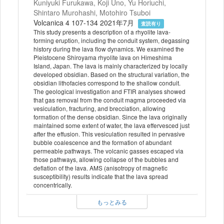
Kuniyuki Furukawa, Koji Uno, Yu Horiuchi,
Shintaro Murohashi, Motohiro Tsuboi
Volcanica 4 107-134 2021年7月
査読有り
This study presents a description of a rhyolite lava-
forming eruption, including the conduit system, degassing
history during the lava flow dynamics. We examined the
Pleistocene Shiroyama rhyolite lava on Himeshima
Island, Japan. The lava is mainly characterized by locally
developed obsidian. Based on the structural variation, the
obsidian lithofacies correspond to the shallow conduit.
The geological investigation and FTIR analyses showed
that gas removal from the conduit magma proceeded via
vesiculation, fracturing, and brecciation, allowing
formation of the dense obsidian. Since the lava originally
maintained some extent of water, the lava effervesced just
after the effusion. This vesiculation resulted in pervasive
bubble coalescence and the formation of abundant
permeable pathways. The volcanic gasses escaped via
those pathways, allowing collapse of the bubbles and
deflation of the lava. AMS (anisotropy of magnetic
susceptibility) results indicate that the lava spread
concentrically.
もっとみる