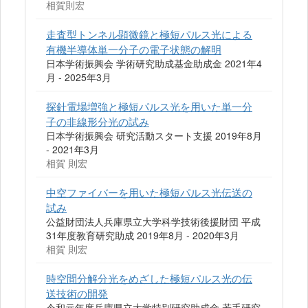
相賀則宏
走査型トンネル顕微鏡と極短パルス光による
有機半導体単一分子の電子状態の解明
日本学術振興会 学術研究助成基金助成金 2021年4
月 - 2025年3月
探針電場増強と極短パルス光を用いた単一分
子の非線形分光の試み
日本学術振興会 研究活動スタート支援 2019年8月
- 2021年3月
相賀 則宏
中空ファイバーを用いた極短パルス光伝送の
試み
公益財団法人兵庫県立大学科学技術後援財団 平成
31年度教育研究助成 2019年8月 - 2020年3月
相賀 則宏
時空間分解分光をめざした極短パルス光の伝
送技術の開発
令和元年度兵庫県立大学特別研究助成金 若手研究