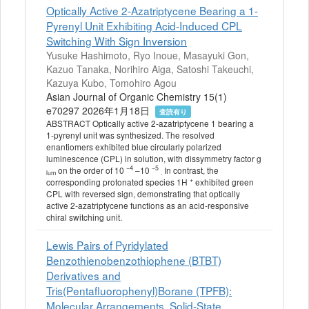
Optically Active 2‐Azatriptycene Bearing a 1‐
Pyrenyl Unit Exhibiting Acid‐Induced CPL
Switching With Sign Inversion
Yusuke Hashimoto, Ryo Inoue, Masayuki Gon,
Kazuo Tanaka, Norihiro Aiga, Satoshi Takeuchi,
Kazuya Kubo, Tomohiro Agou
Asian Journal of Organic Chemistry 15(1)
e70297 2026年1月18日
査読有り
ABSTRACT Optically active 2‐azatriptycene 1 bearing a
1‐pyrenyl unit was synthesized. The resolved
enantiomers exhibited blue circularly polarized
luminescence (CPL) in solution, with dissymmetry factor g
−4
−5
on the order of 10
–10
In contrast, the
lum
.
+
corresponding protonated species 1H
exhibited green
CPL with reversed sign, demonstrating that optically
active 2‐azatriptycene functions as an acid‐responsive
chiral switching unit.
Lewis Pairs of Pyridylated
Benzothienobenzothiophene (BTBT)
Derivatives and
Tris(Pentafluorophenyl)Borane (TPFB):
Molecular Arrangements, Solid‐State