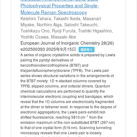
Photophysical Properties and Single‐
Molecule Raman Spectroscopy
Keishiro Tahara, Takashi Ikeda, Masanari
Miyake, Norihiro Aiga, Satoshi Takeuchi,
Toshikazu Ono, Ryoji Furuta, Toshiki Higashino,
Yoshiki Ozawa, Masaaki Abe
European Journal of Inorganic Chemistry 28(26)
e202500393 2025年9月15日
査読有り
A series of organic crystalline solids is prepared by Lewis
pairing the pyridyl derivatives of
benzothienobenzothiophene (BTBT) and
tris(pentafluorophenyl)borane (TPFB). The Lewis pair
series shows structural variations in the arrangements of
the BTBT moiety: 1D π‐stacked columns covered by
TPFB, slipped columns, and cofacial dimers. Quantum
chemical calculations are performed to quantify the
intermolecular electronic coupling and bandgaps, which
reveal that the 1D columns are electronically fragmented
at the dimer or tetramer level. In response to the degree of
electronic aggregations, the Lewis pairs exhibit red‐
−1
shifted fluorescence, reaching 5810 cm
from the
emission maximum of the non‐substituted BTBT (397 nm)
to that of one crystal form (516 nm). Scanning tunneling
microscopy reveals that one Lewis pair is loosely