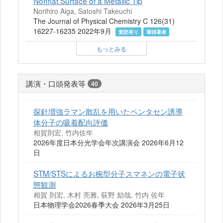
Nonflat Surface of a Metallic Tip
Norihiro Aiga, Satoshi Takeuchi
The Journal of Physical Chemistry C 126(31)
16227-16235 2022年9月
査読有り
筆頭著者
もっとみる
講演・口頭発表等
40
探針増強ラマン散乱を用いたペンタセン誘導
体分子の吸着配向評価
相賀則宏, 竹内佐年
2026年度日本分光学会年次講演会 2026年6月12
日
STM/STSによるお椀型分子スマネンの電子状
態観測
相賀 則宏, 木村 亮雅, 荻野 励哉, 竹内 佐年
日本物理学会2026春季大会 2026年3月25日