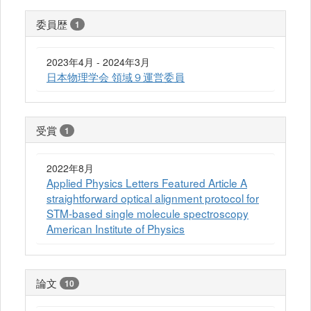
委員歴
1
2023年4月 - 2024年3月
日本物理学会 領域９運営委員
受賞
1
2022年8月
Applied Physics Letters Featured Article A
straightforward optical alignment protocol for
STM-based single molecule spectroscopy
American Institute of Physics
論文
10