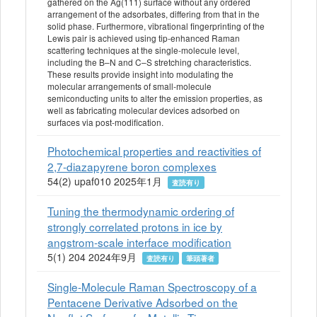
gathered on the Ag(111) surface without any ordered
arrangement of the adsorbates, differing from that in the
solid phase. Furthermore, vibrational fingerprinting of the
Lewis pair is achieved using tip‐enhanced Raman
scattering techniques at the single‐molecule level,
including the B–N and C–S stretching characteristics.
These results provide insight into modulating the
molecular arrangements of small‐molecule
semiconducting units to alter the emission properties, as
well as fabricating molecular devices adsorbed on
surfaces via post‐modification.
Photochemical properties and reactivities of
2,7-diazapyrene boron complexes
54(2) upaf010 2025年1月
査読有り
Tuning the thermodynamic ordering of
strongly correlated protons in ice by
angstrom-scale interface modification
5(1) 204 2024年9月
査読有り
筆頭著者
Single-Molecule Raman Spectroscopy of a
Pentacene Derivative Adsorbed on the