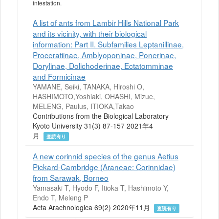
infestation.
A list of ants from Lambir Hills National Park
and its vicinity, with their biological
information: Part II. Subfamilies Leptanillinae,
Proceratiinae, Amblyoponinae, Ponerinae,
Dorylinae, Dolichoderinae, Ectatomminae
and Formicinae
YAMANE, Seiki, TANAKA, Hiroshi O,
HASHIMOTO,Yoshiaki, OHASHI, Mizue,
MELENG, Paulus, ITIOKA,Takao
Contributions from the Biological Laboratory
Kyoto University 31(3) 87-157 2021年4
月
査読有り
A new corinnid species of the genus Aetius
Pickard-Cambridge (Araneae: Corinnidae)
from Sarawak, Borneo
Yamasaki T, Hyodo F, Itioka T, Hashimoto Y,
Endo T, Meleng P
Acta Arachnologica 69(2) 2020年11月
査読有り