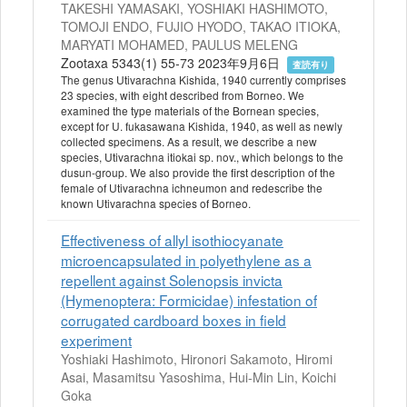
TAKESHI YAMASAKI, YOSHIAKI HASHIMOTO,
TOMOJI ENDO, FUJIO HYODO, TAKAO ITIOKA,
MARYATI MOHAMED, PAULUS MELENG
Zootaxa 5343(1) 55-73 2023年9月6日
査読有り
The genus Utivarachna Kishida, 1940 currently comprises
23 species, with eight described from Borneo. We
examined the type materials of the Bornean species,
except for U. fukasawana Kishida, 1940, as well as newly
collected specimens. As a result, we describe a new
species, Utivarachna itiokai sp. nov., which belongs to the
dusun-group. We also provide the first description of the
female of Utivarachna ichneumon and redescribe the
known Utivarachna species of Borneo.
Effectiveness of allyl isothiocyanate
microencapsulated in polyethylene as a
repellent against Solenopsis invicta
(Hymenoptera: Formicidae) infestation of
corrugated cardboard boxes in field
experiment
Yoshiaki Hashimoto, Hironori Sakamoto, Hiromi
Asai, Masamitsu Yasoshima, Hui-Min Lin, Koichi
Goka