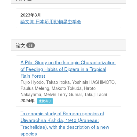
2023年3月
論文賞 日本応用動物昆虫学会
論文
58
A Pilot Study on the Isotopic Characterization
of Feeding Habits of Diptera in a Tropical
Rain Forest
Fujio Hyodo, Takao Itioka, Yoshiaki HASHIMOTO,
Paulus Meleng, Makoto Tokuda, Hiroto
Nakayama, Melvin Terry Gumal, Takuji Tachi
2024年
査読有り
Taxonomic study of Bornean species of
Utivarachna Kishida, 1940 (Araneae:
Trachelidae), with the description of a new
species