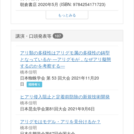
朝倉書店 2020年5月 (ISBN: 9784254171723)
もっとみる
講演・口頭発表等
107
アリ類の多様性はアリグモ属の多様性の鋳型
となっているか ―アリグモが，なぜアリ擬態
するのかを考察する―
橋本佳明
日本蜘蛛学会 第 53 回大会 2021年11月20
日
招待有り
ヒアリ侵入阻止と定着前防除の新規技術開発
橋本佳明
日本昆虫学会第81回大会 2021年9月6日
アリグモはモデル・アリを見分けるか？
橋本佳明
日本生態学会第67回全国大会