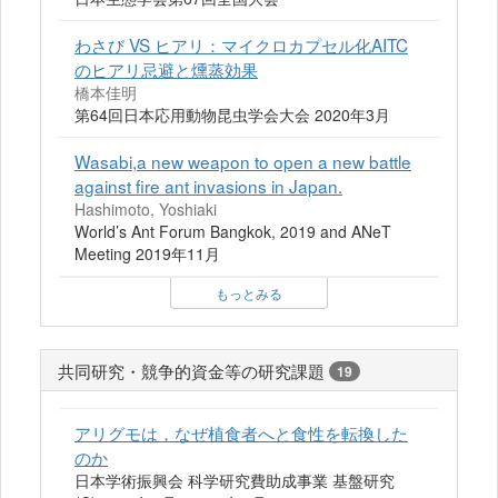
わさび VS ヒアリ：マイクロカプセル化AITC
のヒアリ忌避と燻蒸効果
橋本佳明
第64回日本応用動物昆虫学会大会 2020年3月
Wasabi,a new weapon to open a new battle
against fire ant invasions in Japan.
Hashimoto, Yoshiaki
World’s Ant Forum Bangkok, 2019 and ANeT
Meeting 2019年11月
もっとみる
共同研究・競争的資金等の研究課題
19
アリグモは，なぜ植食者へと食性を転換した
のか
日本学術振興会 科学研究費助成事業 基盤研究