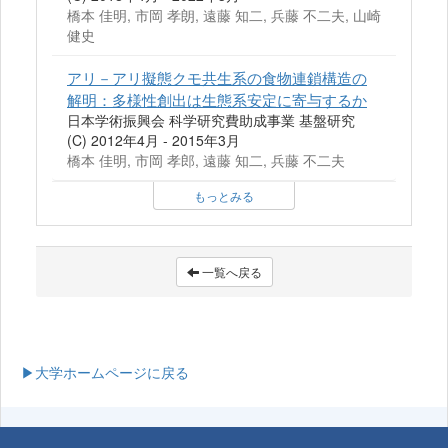
橋本 佳明, 市岡 孝朗, 遠藤 知二, 兵藤 不二夫, 山崎
健史
アリ－アリ擬態クモ共生系の食物連鎖構造の
解明：多様性創出は生態系安定に寄与するか
日本学術振興会 科学研究費助成事業 基盤研究
(C) 2012年4月 - 2015年3月
橋本 佳明, 市岡 孝郎, 遠藤 知二, 兵藤 不二夫
もっとみる
一覧へ戻る
▶大学ホームページに戻る