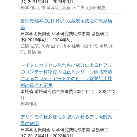
(C) 2021年4月 - 2024年3月
橋本 佳明, 市岡 孝朗, 兵藤 不二夫, 山崎 健史
自然史標本の汎用化と収蔵展示技法の体系構
築
日本学術振興会 科学研究費助成事業 基盤研究
(B) 2019年4月 - 2024年3月
三橋 弘宗, 高野 温子, 橋本 佳明, 石田 惣, 水島 未
記, 真鍋 徹
マイクロカプセル化わさび成分によるヒアリ
のコンテナ貨物侵入阻止とシリコン樹脂充填
によるコンテナヤードでのヒアリ営巣阻止技
術の確立と応用
環境省 環境研究総合推進費 2021年4月 - 2024年3
月
橋本佳明
アリグモの種多様性を増大させるアリ擬態効
果の解明
日本学術振興会 科学研究費助成事業 基盤研究
(C) 2018年4月 - 2022年3月