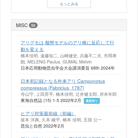
もっとみる
MISC
50
アリグモは,擬態モデルのアリ種に反応して行
動を変える
橋本佳明, 遠藤知二, 山崎健史, 兵藤不二夫, 市岡孝
朗, MELENG Paulus, GUMAL Melvin
日本応用動物昆虫学会大会講演要旨 68th 2024年
日本初記録となる外来アリ Camponotus
compressus (Fabricius, 1787)
寺山守, 上田昇平, 橋本佳明, 辻井健太郎, 岸本年郎
東海自然誌 (15) 1-5 2022年2月
査読有り
ヒアリ対策最前線（前編）
坂本 洋典, 久本 峻平, 橋本 佳明, 五箇 公一
昆虫と自然 2022年2月