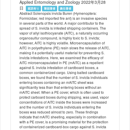
Applied Entomology and Zoology 2022年3月28
日
査読有り
筆頭著者
責任著者
Abstract Solenopsis invicta Buren (Hymenoptera:
Formicidae; red imported fire ant) is an invasive species
in several parts of the world. A major contributor to the
spread of S. invicta is infested shipping containers. The
vapor of allyl isothiocyanate (AITC), a naturally occurring
organosulfur compound, is highly toxic to S. invicta;
however, AITC is highly volatile. Microencapsulation of
AITC in polyethylene (PE) resin slows the release of AITC,
making it a potentially useful material for preventing S.
invicta infestations. Here, we examined the efficacy of
AITC microencapsulated in PE (mAITC) as a repellent
against S. invicta infestation of cardboard boxes, a
common containerized cargo. Using baited cardboard
boxes, we found that the number of S. invicta individuals
entering boxes containing an mAITC sheet was
significantly less than that entering boxes without an
mAITC sheet. When a PE cover, which is often used to
protect carboard boxes during shipping, was used, vapor
concentrations of AITC inside the boxes were increased
and the number of S. invicta individuals entering the
boxes was reduced almost to zero. These findings
indicate that mAITC sheeting, especially in combination
with a PE cover, is a promising material for the protection
of containerized cardboard-box cargo against S. invicta