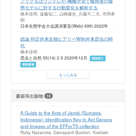
アリグモはツンデレか-機械学習で擬態者の擬
態モデルに対する行動変化を解析する
橋本佳明, 遠藤知二, 山崎健史, 兵藤不二夫, 市岡孝
朗
日本生態学会大会講演要旨(Web) 69th 2022年
総論 特定外来生物ヒアリーWith外来昆虫の時
代
橋本佳明
昆虫と自然 55(14) 2-5 2020年12月
招待有り
筆頭著者
もっとみる
書籍等出版物
15
A Guide to the Ants of Jambi (Sumatra,
Indonesia): Identification Key to Ant Genera
and Images of the EFForTS collection
Rizky Nazarreta, Damayanti Buchori, Yoshiaki