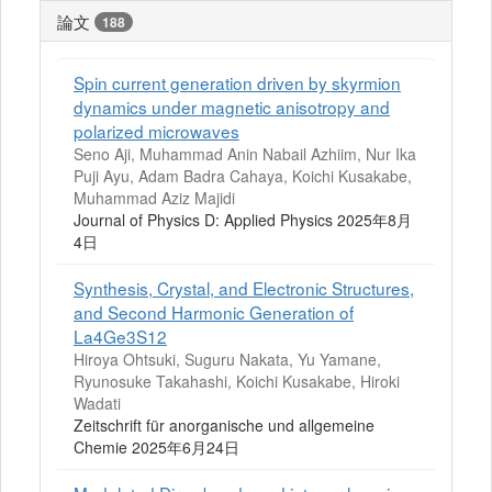
論文
188
Spin current generation driven by skyrmion
dynamics under magnetic anisotropy and
polarized microwaves
Seno Aji, Muhammad Anin Nabail Azhiim, Nur Ika
Puji Ayu, Adam Badra Cahaya, Koichi Kusakabe,
Muhammad Aziz Majidi
Journal of Physics D: Applied Physics 2025年8月
4日
Synthesis, Crystal, and Electronic Structures,
and Second Harmonic Generation of
La4Ge3S12
Hiroya Ohtsuki, Suguru Nakata, Yu Yamane,
Ryunosuke Takahashi, Koichi Kusakabe, Hiroki
Wadati
Zeitschrift für anorganische und allgemeine
Chemie 2025年6月24日