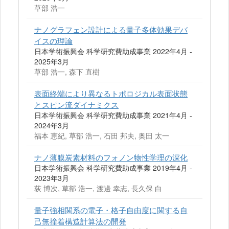
草部 浩一
ナノグラフェン設計による量子多体効果デバ
イスの理論
日本学術振興会 科学研究費助成事業 2022年4月 -
2025年3月
草部 浩一, 森下 直樹
表面終端により異なるトポロジカル表面状態
とスピン流ダイナミクス
日本学術振興会 科学研究費助成事業 2021年4月 -
2024年3月
福本 恵紀, 草部 浩一, 石田 邦夫, 奥田 太一
ナノ薄膜炭素材料のフォノン物性学理の深化
日本学術振興会 科学研究費助成事業 2019年4月 -
2023年3月
荻 博次, 草部 浩一, 渡邊 幸志, 長久保 白
量子強相関系の電子・格子自由度に関する自
己無撞着構造計算法の開発