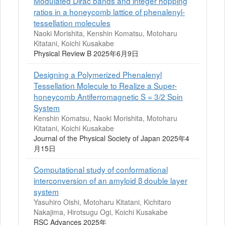
Modulated Dirac bands and integer hopping
ratios in a honeycomb lattice of phenalenyl-
tessellation molecules
Naoki Morishita, Kenshin Komatsu, Motoharu
Kitatani, Koichi Kusakabe
Physical Review B 2025年6月9日
Designing a Polymerized Phenalenyl
Tessellation Molecule to Realize a Super-
honeycomb Antiferromagnetic S = 3/2 Spin
System
Kenshin Komatsu, Naoki Morishita, Motoharu
Kitatani, Koichi Kusakabe
Journal of the Physical Society of Japan 2025年4
月15日
Computational study of conformational
interconversion of an amyloid β double layer
system
Yasuhiro Oishi, Motoharu Kitatani, Kichitaro
Nakajima, Hirotsugu Ogi, Koichi Kusakabe
RSC Advances 2025年