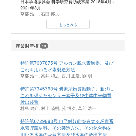
日本学術振興会 科学研究費助成事業 2018年4月 -
2021年3月
草部 浩一, 石田 邦夫
もっとみる
産業財産権
13
特許第7607875号 アルカン脱水素触媒、及び
これを用いる水素製造方法
草部 浩一, 高井 和之, 西川 正浩, 劉 明
特許第7345763号 炭素系物質振動子、並びに
これを備えたセンサー素子及び生体由来物質
検出装置
村島 健介, 村上 睦明, 荻 博次, 草部 浩一
特許第6729883号 自己触媒能を有する炭素系
水素貯蔵材料、その製造方法、その化合物を
用いる水素の吸蔵方法及び水素の放出方法、