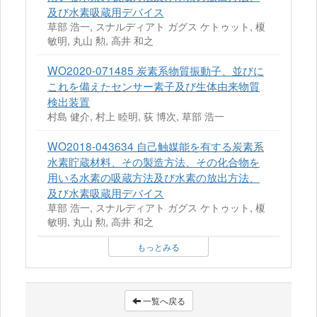
及び水素吸蔵用デバイス
草部 浩一, スナルディアト ガグス ケトゥット, 榎
敏明, 丸山 勲, 高井 和之
WO2020-071485 炭素系物質振動子、並びに
これを備えたセンサー素子及び生体由来物質
検出装置
村島 健介, 村上 睦明, 荻 博次, 草部 浩一
WO2018-043634 自己触媒能を有する炭素系
水素貯蔵材料、その製造方法、その化合物を
用いる水素の吸蔵方法及び水素の放出方法、
及び水素吸蔵用デバイス
草部 浩一, スナルディアト ガグス ケトゥット, 榎
敏明, 丸山 勲, 高井 和之
もっとみる
一覧へ戻る