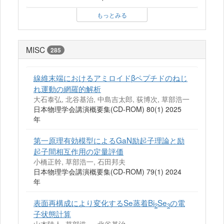
もっとみる
MISC
285
線維末端におけるアミロイドβペプチドのねじ
れ運動の網羅的解析
大石泰弘, 北谷基治, 中島吉太郎, 荻博次, 草部浩一
日本物理学会講演概要集(CD-ROM) 80(1) 2025
年
第一原理有効模型によるGaN励起子理論と励
起子間相互作用の定量評価
小橋正幹, 草部浩一, 石田邦夫
日本物理学会講演概要集(CD-ROM) 79(1) 2024
年
表面再構成により変化するSe蒸着Bi
Se
の電
2
3
子状態計算