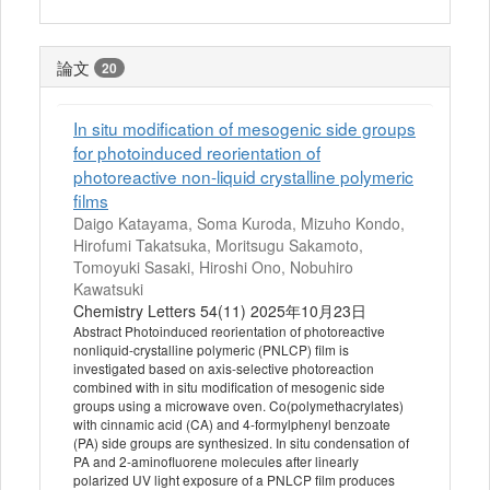
論文
20
In situ modification of mesogenic side groups
for photoinduced reorientation of
photoreactive non-liquid crystalline polymeric
films
Daigo Katayama, Soma Kuroda, Mizuho Kondo,
Hirofumi Takatsuka, Moritsugu Sakamoto,
Tomoyuki Sasaki, Hiroshi Ono, Nobuhiro
Kawatsuki
Chemistry Letters 54(11) 2025年10月23日
Abstract Photoinduced reorientation of photoreactive
nonliquid-crystalline polymeric (PNLCP) film is
investigated based on axis-selective photoreaction
combined with in situ modification of mesogenic side
groups using a microwave oven. Co(polymethacrylates)
with cinnamic acid (CA) and 4-formylphenyl benzoate
(PA) side groups are synthesized. In situ condensation of
PA and 2-aminofluorene molecules after linearly
polarized UV light exposure of a PNLCP film produces