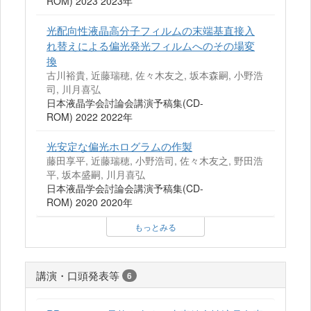
ROM) 2023 2023年
光配向性液晶高分子フィルムの末端基直接入
れ替えによる偏光発光フィルムへのその場変
換
古川裕貴, 近藤瑞穂, 佐々木友之, 坂本森嗣, 小野浩
司, 川月喜弘
日本液晶学会討論会講演予稿集(CD-
ROM) 2022 2022年
光安定な偏光ホログラムの作製
藤田享平, 近藤瑞穂, 小野浩司, 佐々木友之, 野田浩
平, 坂本盛嗣, 川月喜弘
日本液晶学会討論会講演予稿集(CD-
ROM) 2020 2020年
もっとみる
講演・口頭発表等
6