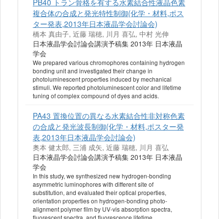
PB40 トラン骨格を有する水素結合性液晶色素
複合体の合成と発光特性制御(化学・材料,ポス
ター発表,2013年日本液晶学会討論会)
橋本 真由子, 近藤 瑞穂, 川月 喜弘, 中村 光伸
日本液晶学会討論会講演予稿集 2013年 日本液晶
学会
We prepared various chromophores containing hydrogen
bonding unit and investigated their change in
photoluminescent properties induced by mechanical
stimuli. We reported photoluminescent color and lifetime
tuning of complex compound of dyes and acids.
PA43 置換位置の異なる水素結合性非対称色素
の合成と発光波長制御(化学・材料,ポスター発
表,2013年日本液晶学会討論会)
奥本 健太郎, 三浦 成矢, 近藤 瑞穂, 川月 喜弘
日本液晶学会討論会講演予稿集 2013年 日本液晶
学会
In this study, we synthesized new hydrogen-bonding
asymmetric luminophores with different site of
substitution, and evaluated their optical properties,
orientation properties on hydrogen-bonding photo-
alignment polymer film by UV-vis absorption spectra,
fluorescent spectra, and fluorescence lifetime