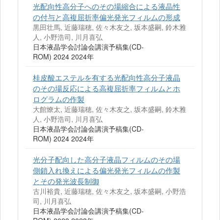
光配向性高分子へのその場縮合による液晶性
の付与と高複屈折率偏光発光フィルムの形成
黒田壮馬, 近藤瑞穂, 佐々木友之, 坂本盛嗣, 鈴木雅
人, 小野浩司, 川月喜弘
日本液晶学会討論会講演予稿集(CD-
ROM) 2024 2024年
桂皮酸エステルを有する光配向性高分子液晶
のその場反応による高複屈折率フィルムとホ
ログラムの作製
大館燎太, 近藤瑞穂, 佐々木友之, 坂本盛嗣, 鈴木雅
人, 小野浩司, 川月喜弘
日本液晶学会討論会講演予稿集(CD-
ROM) 2024 2024年
光分子配向した高分子液晶フィルムのその場
側鎖入れ換えによる偏光発光フィルムの作製
とその発光波長制御
古川裕貴, 近藤瑞穂, 佐々木友之, 坂本盛嗣, 小野浩
司, 川月喜弘
日本液晶学会討論会講演予稿集(CD-