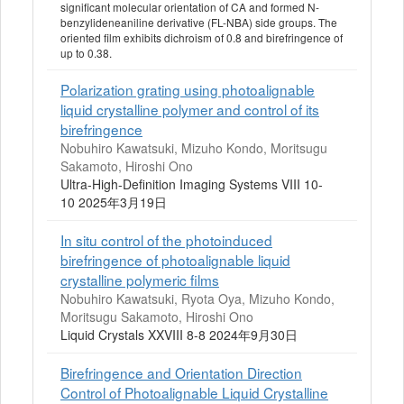
significant molecular orientation of CA and formed N-
benzylideneaniline derivative (FL-NBA) side groups. The
oriented film exhibits dichroism of 0.8 and birefringence of
up to 0.38.
Polarization grating using photoalignable
liquid crystalline polymer and control of its
birefringence
Nobuhiro Kawatsuki, Mizuho Kondo, Moritsugu
Sakamoto, Hiroshi Ono
Ultra-High-Definition Imaging Systems VIII 10-
10 2025年3月19日
In situ control of the photoinduced
birefringence of photoalignable liquid
crystalline polymeric films
Nobuhiro Kawatsuki, Ryota Oya, Mizuho Kondo,
Moritsugu Sakamoto, Hiroshi Ono
Liquid Crystals XXVIII 8-8 2024年9月30日
Birefringence and Orientation Direction
Control of Photoalignable Liquid Crystalline