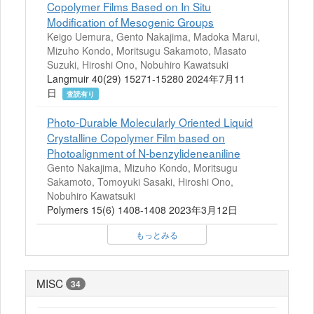
Copolymer Films Based on In Situ
Modification of Mesogenic Groups
Keigo Uemura, Gento Nakajima, Madoka Marui,
Mizuho Kondo, Moritsugu Sakamoto, Masato
Suzuki, Hiroshi Ono, Nobuhiro Kawatsuki
Langmuir 40(29) 15271-15280 2024年7月11
日
査読有り
Photo-Durable Molecularly Oriented Liquid
Crystalline Copolymer Film based on
Photoalignment of N-benzylideneaniline
Gento Nakajima, Mizuho Kondo, Moritsugu
Sakamoto, Tomoyuki Sasaki, Hiroshi Ono,
Nobuhiro Kawatsuki
Polymers 15(6) 1408-1408 2023年3月12日
もっとみる
MISC
34