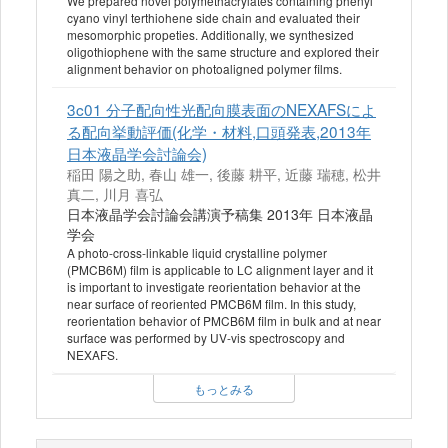
We prepared novel polymethacrylates containing phenyl
cyano vinyl terthiohene side chain and evaluated their
mesomorphic propeties. Additionally, we synthesized
oligothiophene with the same structure and explored their
alignment behavior on photoaligned polymer films.
3c01 分子配向性光配向膜表面のNEXAFSによ
る配向挙動評価(化学・材料,口頭発表,2013年
日本液晶学会討論会)
稲田 陽之助, 春山 雄一, 後藤 耕平, 近藤 瑞穂, 松井
真二, 川月 喜弘
日本液晶学会討論会講演予稿集 2013年 日本液晶
学会
A photo-cross-linkable liquid crystalline polymer
(PMCB6M) film is applicable to LC alignment layer and it
is important to investigate reorientation behavior at the
near surface of reoriented PMCB6M film. In this study,
reorientation behavior of PMCB6M film in bulk and at near
surface was performed by UV-vis spectroscopy and
NEXAFS.
もっとみる