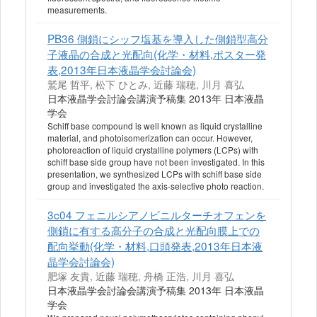
measurements.
PB36 側鎖にシッフ塩基を導入した側鎖型高分
子液晶の合成と光配向(化学・材料,ポスター発
表,2013年日本液晶学会討論会)
鷲尾 哲平, 松下 ひとみ, 近藤 瑞穂, 川月 喜弘
日本液晶学会討論会講演予稿集 2013年 日本液晶
学会
Schiff base compound is well known as liquid crystalline
material, and photoisomerization can occur. However,
photoreaction of liquid crystalline polymers (LCPs) with
schiff base side group have not been investigated. In this
presentation, we synthesized LCPs with schiff base side
group and investigated the axis-selective photo reaction.
3c04 フェニルシアノビニルターチオフェンを
側鎖に有する高分子の合成と光配向膜上での
配向挙動(化学・材料,口頭発表,2013年日本液
晶学会討論会)
肥塚 友貴, 近藤 瑞穂, 舟橋 正浩, 川月 喜弘
日本液晶学会討論会講演予稿集 2013年 日本液晶
学会