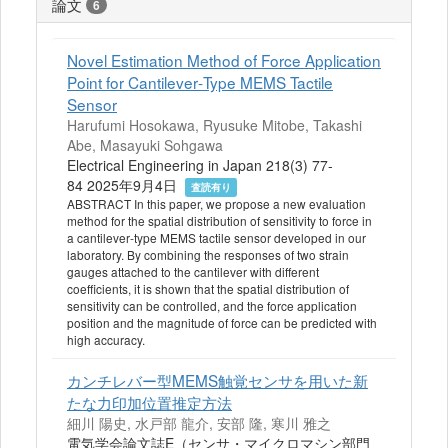
論文
6
Novel Estimation Method of Force Application
Point for Cantilever‐Type MEMS Tactile
Sensor
Harufumi Hosokawa, Ryusuke Mitobe, Takashi
Abe, Masayuki Sohgawa
Electrical Engineering in Japan 218(3) 77-
84 2025年9月4日
査読有り
ABSTRACT In this paper, we propose a new evaluation
method for the spatial distribution of sensitivity to force in
a cantilever‐type MEMS tactile sensor developed in our
laboratory. By combining the responses of two strain
gauges attached to the cantilever with different
coefficients, it is shown that the spatial distribution of
sensitivity can be controlled, and the force application
position and the magnitude of force can be predicted with
high accuracy.
カンチレバー型MEMS触覚センサを用いた新
たな力印加位置推定方法
細川 陽史, 水戸部 龍介, 安部 隆, 寒川 雅之
電気学会論文誌E（センサ・マイクロマシン部門