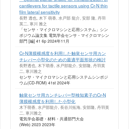
cantilevers for tactile sensors using Cr-N thin
film lateral sensitivity
長野 透也, 木下 萌香, 水戸部 龍介, 安部 隆, 丹羽
英二, 寒川 雅之
「センサ・マイクロマシンと応用システム」シン
ポジウム論文集 電気学会センサ・マイクロマシン
部門 [編] 41 6p 2024年11月
Cr-N薄膜横感度を利用した触覚センサ用カン
チレバー小型化のための最適平面形状の検討
長野透也, 木下萌香, 水戸部龍介, 安部隆, 丹羽英
二, 寒川雅之
センサ・マイクロマシンと応用システムシンポジ
ウム(CD-ROM) 41st 2024年
触覚センサ用カンチレバー型検知素子のCr-N
薄膜横感度を利用した小型化
木下萌香, 水戸部龍介, 長谷川拓海, 安部隆, 丹羽英
二, 寒川雅之
電気学会基礎・材料・共通部門大会
(Web) 2023 2023年