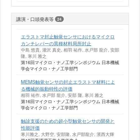
講演・口頭発表等
24
エラストマ封止触覚センサにおけるマイクロ
カンチレバーの異種材料局所封止
中島 悠貴, 瀧沢 真史, 相羽 祐作, 水戸部 龍介, 安部
隆, 寒川 雅之
第16回マイクロ・ナノ工学シンポジウム 日本機械
学会マイクロ・ナノ工学部門
MEMS触覚センサの封止エラストマ材料によ
る機械的振動特性の評価
相羽 祐作, 水戸部 龍介, 安部 隆, 寒川 雅之
第16回マイクロ・ナノ工学シンポジウム 日本機械
学会マイクロ・ナノ工学部門
触診支援のための超小型触覚センサの開発と
性能評価
寒川雅之, 大野空, 安部隆, 水戸部龍介, 濱西大輝