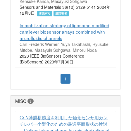
Kensuke Kanda, Masayuki Sohgawa
Sensors and Materials 36(12) 5129-5141 2024年
12月3日
査読有り
筆頭著者
Immobilization strategy of liposome modified
cantilever biosensor arrays combined with
microfluidic channels
Carl Frederik Werner, Yuya Takahashi, Ryusuke
Mitobe, Masayuki Sohgawa, Minoru Noda
2023 IEEE BioSensors Conference
(BioSensors) 2023年7月30日
1
MISC
3
Cr-N薄膜横感度を利用した触覚センサ用カン
チレバー小型化のための最適平面形状の検討
—Optimal planar shape for miniaturization of