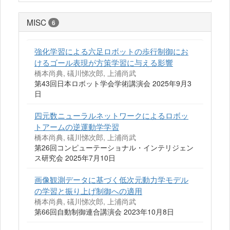
MISC
6
強化学習による六足ロボットの歩行制御にお
けるゴール表現が方策学習に与える影響
橋本尚典, 礒川悌次郎, 上浦尚武
第43回日本ロボット学会学術講演会 2025年9月3
日
四元数ニューラルネットワークによるロボッ
トアームの逆運動学学習
橋本尚典, 礒川悌次郎, 上浦尚武
第26回コンピューテーショナル・インテリジェン
ス研究会 2025年7月10日
画像観測データに基づく低次元動力学モデル
の学習と振り上げ制御への適用
橋本尚典, 礒川悌次郎, 上浦尚武
第66回自動制御連合講演会 2023年10月8日