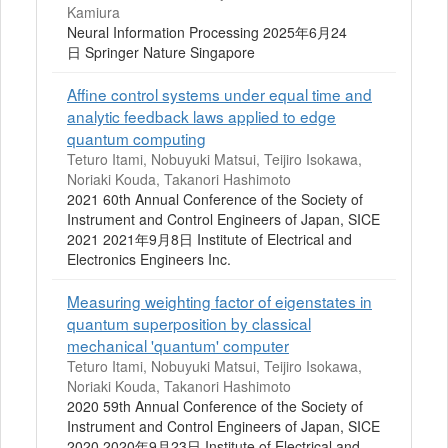
Kamiura
Neural Information Processing 2025年6月24
日 Springer Nature Singapore
Affine control systems under equal time and
analytic feedback laws applied to edge
quantum computing
Teturo Itami, Nobuyuki Matsui, Teijiro Isokawa,
Noriaki Kouda, Takanori Hashimoto
2021 60th Annual Conference of the Society of
Instrument and Control Engineers of Japan, SICE
2021 2021年9月8日 Institute of Electrical and
Electronics Engineers Inc.
Measuring weighting factor of eigenstates in
quantum superposition by classical
mechanical 'quantum' computer
Teturo Itami, Nobuyuki Matsui, Teijiro Isokawa,
Noriaki Kouda, Takanori Hashimoto
2020 59th Annual Conference of the Society of
Instrument and Control Engineers of Japan, SICE
2020 2020年9月23日 Institute of Electrical and