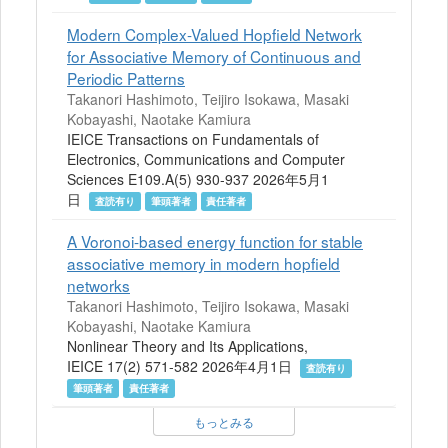
Modern Complex-Valued Hopfield Network
for Associative Memory of Continuous and
Periodic Patterns
Takanori Hashimoto, Teijiro Isokawa, Masaki
Kobayashi, Naotake Kamiura
IEICE Transactions on Fundamentals of
Electronics, Communications and Computer
Sciences E109.A(5) 930-937 2026年5月1
日
査読有り
筆頭著者
責任著者
A Voronoi-based energy function for stable
associative memory in modern hopfield
networks
Takanori Hashimoto, Teijiro Isokawa, Masaki
Kobayashi, Naotake Kamiura
Nonlinear Theory and Its Applications,
IEICE 17(2) 571-582 2026年4月1日
査読有り
筆頭著者
責任著者
もっとみる