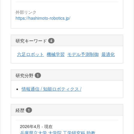
外部リンク
https://hashimoto-robotics.jp/
研究キーワード
4
六足ロボット
機械学習
モデル予測制御
最適化
研究分野
1
情報通信 / 知能ロボティクス /
経歴
1
2026年4月 - 現在
兵庫県立大学 大学院 工学研究科 助教