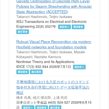
Genetic Optimization of Discrete High-Level
Policies for Swarm Shepherding with Angular
State Abstraction (ACCEPTED)
Takanori Hashimoto, Teijiro Isokawa
IEEJ Transactions on Electrical and Electronic
Engineering 22(6) 2027年
査読有り
筆頭著者
責任著者
Robust Visual Place Recognition via modern
Hopfield networks and foundation models
Takanori Hashimoto, Teijiro Isokawa, Masaki
Kobayashi, Naotake Kamiura
Nonlinear Theory and Its Applications,
IEICE 17(3) 932-944 2026年7月1日
査読有り
筆頭著者
責任著者
不整地環境における六足ロボットのコマンド
指令付き歩行学習に向けたデータ拡張手法の
検証
橋本 尚典, 礒川 悌次郎, 上浦 尚武
日本ロボット学会誌 44(5) 524-527 2026年6月15
日
査読有り
筆頭著者
責任著者