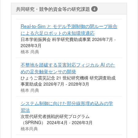
共同研究・競争的資金等の研究課題
4
Real-to-Sim と モデル予測制御の閉ループ統合
による六足ロボットの未知環境適応
日本学術振興会 科学研究費助成事業 2026年7月 -
2028年3月
橋本 尚典
不整地を踏破する災害対応フィジカル AI のた
めの足先触覚センサの開発
ひょうご震災記念 21 世紀研究機構 研究調査助成
事業助成金 2026年7月 - 2028年3月
橋本 尚典
システム制御に向けた部分線形埋め込みの学
習法
次世代研究者挑戦的研究プログラム
（SPRING） 2024年4月 - 2026年3月
橋本尚典