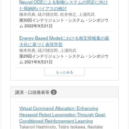
Neural ODEによる制御システムの同定に向け
た帰納的バイアスの検討
橋本尚典, 礒川悌次郎, 松井伸之, 上浦尚武
第30回インテリジェント・システム・シンポジウ
ム 2022年9月21日
Energy-Based Modelにおける相互情報量の最
大化に基づく表現学習
橋本尚典, 礒川悌次郎, 上浦尚武
第29回インテリジェント・システム・シンポジウ
ム 2021年9月21日
もっとみる
講演・口頭発表等
3
Virtual Command Allocation: Enhancing
Hexapod Robot Locomotion Through Goal-
Conditioned Reinforcement Learning
Takanori Hashimoto, Teijiro Isokawa, Naotake