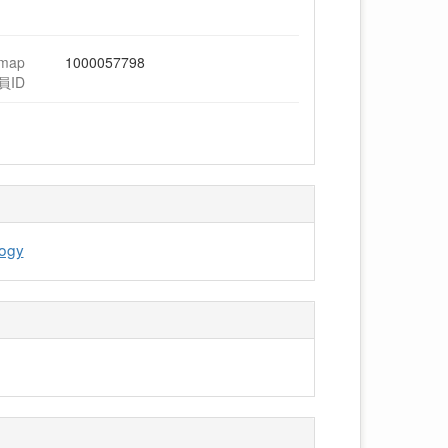
hmap
1000057798
員ID
logy