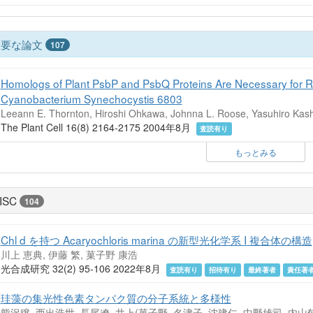
主要な論文
107
Homologs of Plant PsbP and PsbQ Proteins Are Necessary for Regu
Cyanobacterium Synechocystis 6803
Leeann E. Thornton, Hiroshi Ohkawa, Johnna L. Roose, Yasuhiro Kashi
The Plant Cell 16(8) 2164-2175 2004年8月
査読有り
もっとみる
ISC
104
Chl d を持つ Acaryochloris marina の新型光化学系 I 複合体の構造
川上 恵典, 伊藤 繁, 菓子野 康浩
光合成研究 32(2) 95-106 2022年8月
査読有り
招待有り
最終著者
責任著
珪藻の集光性色素タンパク質の分子系統と多様性
熊沢穣, 西出浩世, 長尾遼, 井上(菓子野, 名津子, 沈建仁, 中野雄司, 内