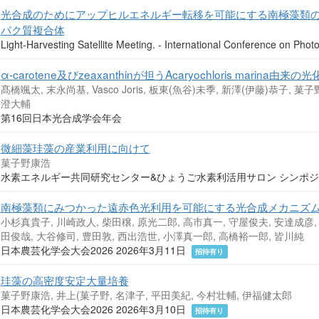
光合成のためにアップヒルエネルギー転移を可能にする南極藻類の
パク質複合体
Light-Harvesting Satellite Meeting. - International Conference on P
α-carotene及びzeaxanthinが担うAcaryochloris marin
髙橋颯太, 末永尚基, Vasco Joris, 板東(魚谷)未季, 新澤(伊藤)恭子, 
澄大輔
第16回日本光合成学会年会
微細藻珪藻の産業利用に向けて
菓子野康浩
水素エネルギー共同研究センター&ひょうご水素利活用サロン シンポジウム2
南極藻類にみつかった遠赤色光利用を可能にする光合成メカニズ
小杉真貴子, 川崎政人, 柴田穣, 原光二郎, 高市真一, 守屋俊夫, 安達成彦,
田俊哉, 大谷修司, 豊田敦, 西出浩世, 小澤真一郎, 高橋裕一郎, 皆川純
日本農芸化学会大会2026 2026年3月11日
招待有り
珪藻の高密度安定大量培養
菓子野康浩, 井上(菓子野, 名津子, 平田美紀, 今村壮輔, 伊福健太郎
日本農芸化学会大会2026 2026年3月10日
招待有り