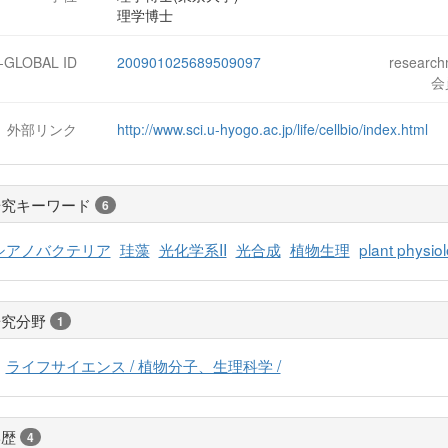
理学博士
J-GLOBAL ID
200901025689509097
researc
会
外部リンク
http://www.sci.u-hyogo.ac.jp/life/cellbio/index.html
研究キーワード
6
シアノバクテリア
珪藻
光化学系II
光合成
植物生理
plant physio
研究分野
1
ライフサイエンス / 植物分子、生理科学 /
学歴
4