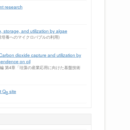
t research
 and utilization by algae
の大量培養へのマイクロバブルの利用)
ide capture and utilization by
pendence on oil
:第Ⅲ編 第4章「珪藻の産業応用に向けた基盤技術
t Q
site
B