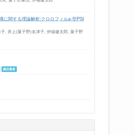
機構に関する理論解析:クロロフィルa-型PSI
恭子, 井上(菓子野)名津子, 伊福健太郎, 菓子野
責任著者