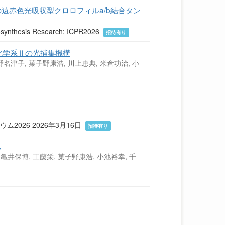
遠赤色光吸収型クロロフィルa/b結合タン
hotosynthesis Research: ICPR2026
招待有り
a由来の光化学系Ⅱの光捕集機構
菓子野名津子, 菓子野康浩, 川上恵典, 米倉功治, 小
026 2026年3月16日
招待有り
ム
 亀井保博, 工藤栄, 菓子野康浩, 小池裕幸, 千