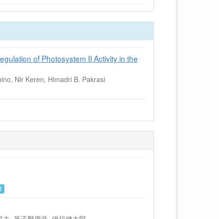
lation of Photosystem II Activity in the
no, Nir Keren, Himadri B. Pakrasi
者
山郁夫, 菓子野康浩, 伊福健太郎