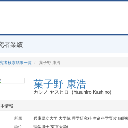
究者業績
究者検索結果一覧
菓子野 康浩
菓子野 康浩
カシノ ヤスヒロ (Yasuhiro Kashino)
基本情報
所属
兵庫県立大学 大学院 理学研究科 生命科学専攻 細胞
学位
理学博士(東京大学)