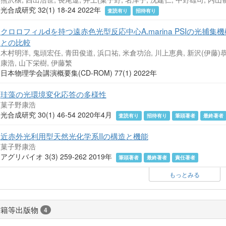
光合成研究 32(1) 18-24 2022年
査読有り
招待有り
クロロフィルdを持つ遠赤色光型反応中心A.marina PSIの光捕集
との比較
木村明洋, 鬼頭宏任, 青田俊道, 浜口祐, 米倉功治, 川上恵典, 新沢(伊藤)
康浩, 山下栄樹, 伊藤繁
日本物理学会講演概要集(CD-ROM) 77(1) 2022年
珪藻の光環境変化応答の多様性
菓子野康浩
光合成研究 30(1) 46-54 2020年4月
査読有り
招待有り
筆頭著者
最終著者
近赤外光利用型天然光化学系IIの構造と機能
菓子野康浩
アグリバイオ 3(3) 259-262 2019年
筆頭著者
最終著者
責任著者
もっとみる
書籍等出版物
4