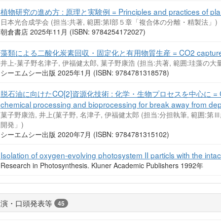
植物研究の進め方 : 原理と実験例 = Principles and practices of plan
日本光合成学会 (担当:共著, 範囲:第I部５章「複合体の分離・精製法」)
朝倉書店 2025年11月 (ISBN: 9784254172027)
藻類による二酸化炭素回収・固定化と有用物質生産 = CO2 capture, storage,
井上-菓子野名津子, 伊福健太郎, 菓子野康浩 (担当:共著, 範囲:珪藻
シーエムシー出版 2025年1月 (ISBN: 9784781318578)
脱石油に向けたCO[2]資源化技術 : 化学・生物プロセスを中心に = Carbon diox
chemical processing and bioprocessing for break away from de
菓子野康浩, 井上(菓子野, 名津子, 伊福健太郎 (担当:分担執筆, 範囲
開発」)
シーエムシー出版 2020年7月 (ISBN: 9784781315102)
Isolation of oxygen-evolving photosystem II particls with the intac
Research in Photosynthesis. Kluner Academic Publishers 1992年
講演・口頭発表等
45