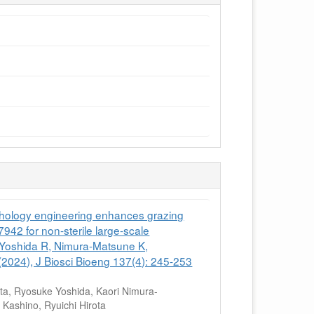
 engineering enhances grazing
42 for non-sterile large-scale
H, Yoshida R, Nimura-Matsune K,
(2024), J Biosci Bioeng 137(4): 245-253
ta, Ryosuke Yoshida, Kaori Nimura-
Kashino, Ryuichi Hirota