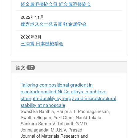
軽金属溶接協会賞 軽金属溶接協会
2022年11月
優秀ポスター発表賞 軽金属学会
2020年3月
三浦賞 日本機械学会
論文
17
Tailoring compositional gradient in
electrodeposited Ni-Co alloys to achieve
strength-ductility synergy and microstructural
stability at nanoscale
Swastika Banthia, Haripria T. Padmaganesan,
Swetha Singam, Yuki Otani, Naoki Takata,
Sankara Sarma V. Tatiparti, G.V.D.
Jonnalagadda, M.J.N.V. Prasad
Journal of Materials Research and