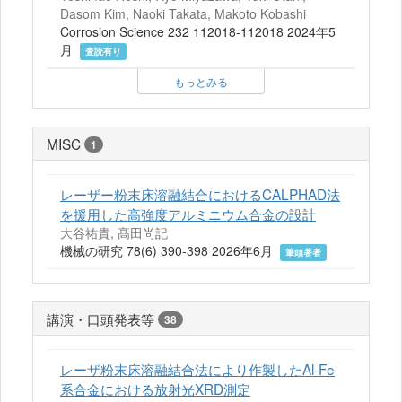
Dasom Kim, Naoki Takata, Makoto Kobashi
Corrosion Science 232 112018-112018 2024年5
月
査読有り
もっとみる
MISC
1
レーザー粉末床溶融結合におけるCALPHAD法
を援用した高強度アルミニウム合金の設計
大谷祐貴, 髙田尚記
機械の研究 78(6) 390-398 2026年6月
筆頭著者
講演・口頭発表等
38
レーザ粉末床溶融結合法により作製したAl-Fe
系合金における放射光XRD測定