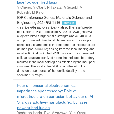
laser powder bed fusion
Y Cheng, Y Otani, N Takata, A Suzuki, M
Kobashi, M Kato
IOP Conference Series: Materials Science and
Engineering 2024年8月1日
査読有り
<jats:title>Abstract</jats:title> <jats:p>The laser powder
bed fusion (L-PBF) processed Al–2.5Fe–2Cu (mass%)
alloy exhibited a high tensile strength above 340 MPa
and pronounced directional dependence. The sample
exhibited a characteristic inhomogeneous microstructure
(in melt-pool structure) arising from the local melting and
rapid solidification in the L-PBF process. The coarsened
cellular structure localized along the melt pool boundary
resulted in the local soft regions affected by the melt pool
structure. The local vulnerability contributed to the
direction dependence of the tensile ductility of the
specimen.</jats:p>
Four-dimensional electrochemical
impedance spectroscopy: Role of
microstructure on corrosion behaviour of Al-
Si alloys additive-manufactured by laser
powder bed fusion
Yoshinao Hoshi, Ryo Miyazawa, Yuki Otani,