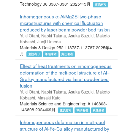
Technology 36 3367-3381 2025年5月
査読有り
Inhomogeneous α-Al/Mg2Si two-phase
microstructures with chemical fluctuation
produced by laser-beam powder bed fusion
Yuki Otani, Naoki Takata, Asuka Suzuki, Makoto
Kobashi, Junji Umeda
Materials & Design 252 113787-113787 2025年4
月
査読有り
筆頭著者
責任著者
Effect of heat treatments on inhomogeneous
deformation of the melt-pool structure of Al–
Si alloy manufactured via laser powder bed
fusion
Yuki Otani, Naoki Takata, Asuka Suzuki, Makoto
Kobashi, Masaki Kato
Materials Science and Engineering: A 146808-
146808 2024年9月
査読有り
筆頭著者
責任著者
Inhomogeneous deformation in melt-pool
structure of Al-Fe-Cu alloy manufactured by