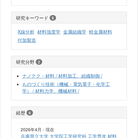
研究キーワード
5
X線分析
材料強度学
金属組織学
軽金属材料
付加製造
研究分野
2
ナノテク・材料 / 材料加工、組織制御 /
ものづくり技術（機械・電気電子・化学工
学） / 材料力学、機械材料 /
経歴
6
2026年4月 - 現在
兵庫県立大学 大学院工学研究科 工学専攻 材料