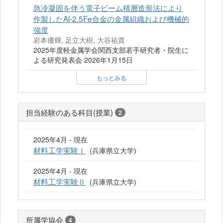
急冷凝固を伴う電子ビーム積層造形法により
作製したAl-2.5Fe合金の金属組織および機械的
強度
岩本優輝, 足立大樹, 大谷祐貴
2025年度軽金属学会関西支部若手研究者・院生に
よる研究発表会 2026年1月15日
もっとみる
担当経験のある科目(授業)
2
2025年4月 - 現在
材料工学実験Ⅰ
(兵庫県立大学)
2025年4月 - 現在
材料工学実験Ⅱ
(兵庫県立大学)
所属学協会
4