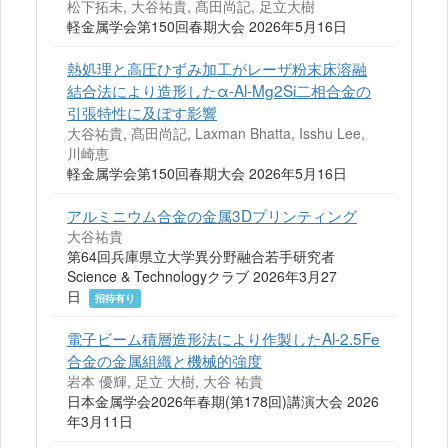
松下拓未, 大谷祐貴, 髙田尚記, 足立大樹
軽金属学会第150回春期大会 2026年5月16日
熱処理と⾼圧ひずみ加⼯がレーザ粉末床溶融
結合法により造形したα-Al-Mg2Si⼆相合⾦の
引張特性に及ぼす影響
大谷祐貴, 髙田尚記, Laxman Bhatta, Isshu Lee,
川崎恵
軽金属学会第150回春期大会 2026年5月16日
アルミニウム合金の金属3Dプリンティング
大谷祐貴
第64回兵庫県立大学異分野融合若手研究者
Science & Technologyクラブ 2026年3月27
日
招待有り
電子ビーム積層造形法により作製したAl-2.5Fe
合金の金属組織と機械的強度
岩本 優輝, 足立 大樹, 大谷 祐貴
日本金属学会2026年春期(第178回)講演大会 2026
年3月11日