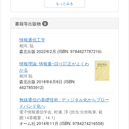
もっとみる
書籍等出版物
9
情報通信工学
相河, 聡
森北出版 2022年2月 (ISBN: 9784627787216)
情報理論: 情報量~誤り訂正がよくわ
かる
相河 聡
森北出版 2018年6月8日 (ISBN:
4627853912)
無線通信の基礎技術 : ディジタル化からブロー
ドバンド化へ
電子情報通信学会, 村瀬, 淳 (担当:分担執筆, 範
囲:14章概要，14-1)
オーム社 2014年11月 (ISBN: 9784274216558)