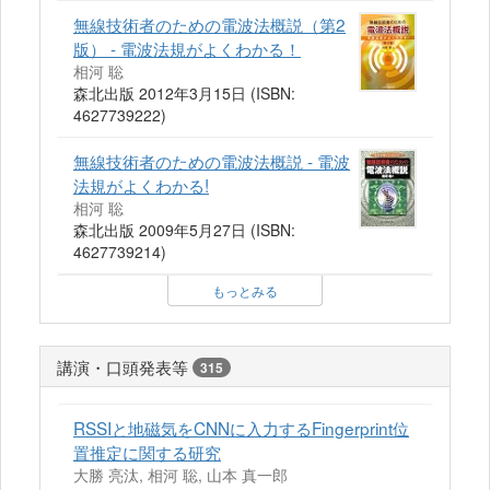
無線技術者のための電波法概説（第2
版） - 電波法規がよくわかる！
相河 聡
森北出版 2012年3月15日 (ISBN:
4627739222)
無線技術者のための電波法概説 - 電波
法規がよくわかる!
相河 聡
森北出版 2009年5月27日 (ISBN:
4627739214)
もっとみる
講演・口頭発表等
315
RSSIと地磁気をCNNに入力するFingerprint位
置推定に関する研究
大勝 亮汰, 相河 聡, 山本 真一郎