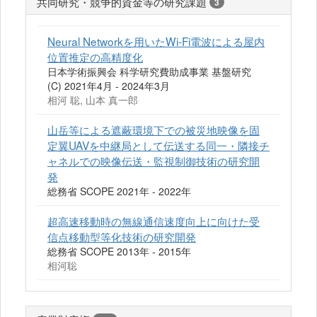
共同研究・競争的資金等の研究課題
3
Neural Networkを用いたWi-Fi電波による屋内
位置推定の高精度化
日本学術振興会 科学研究費助成事業 基盤研究
(C) 2021年4月 - 2024年3月
相河 聡, 山本 真一郎
山岳等による遮蔽環境下での被災地映像を固
定翼UAVを中継局として伝送する同一・隣接チ
ャネルでの映像伝送・監視制御技術の研究開
発
総務省 SCOPE 2021年 - 2022年
超高速移動時の無線通信速度向上に向けた受
信点移動型等化技術の研究開発
総務省 SCOPE 2013年 - 2015年
相河聡