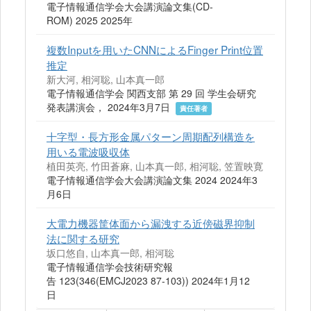
電子情報通信学会大会講演論文集(CD-
ROM) 2025 2025年
複数Inputを用いたCNNによるFinger Print位置
推定
新大河, 相河聡, 山本真一郎
電子情報通信学会 関西支部 第 29 回 学生会研究
発表講演会， 2024年3月7日
責任著者
十字型・長方形金属パターン周期配列構造を
用いる電波吸収体
植田英亮, 竹田蒼麻, 山本真一郎, 相河聡, 笠置映寛
電子情報通信学会大会講演論文集 2024 2024年3
月6日
大電力機器筐体面から漏洩する近傍磁界抑制
法に関する研究
坂口悠自, 山本真一郎, 相河聡
電子情報通信学会技術研究報
告 123(346(EMCJ2023 87-103)) 2024年1月12
日