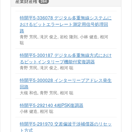
産業財産権
264
特開平5-336078 デジタル多重無線システムに
おけるビットエラーレート測定用信号処理回
路
青野 芳民, 滝沢 俊之, 岩松 隆則, 小林 健造, 相河
聡
特開平5-300187 デジタル多重無線方式におけ
るビットインタリーブ機能付変復調器
青野 芳民, 滝沢 俊之, 相河 聡
特開平5-300028 インターリーブアドレス発生
回路
大槻 和也, 青野 芳民, 相河 聡
特開平5-292140 4相PSK復調器
小林 健造, 相河 聡
特開平5-291970 交差偏波干渉補償器のリセッ
ト方式