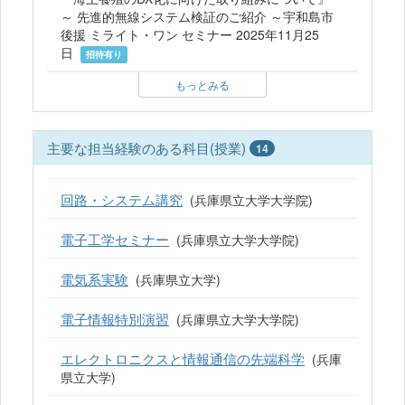
～ 先進的無線システム検証のご紹介 ～宇和島市
後援 ミライト・ワン セミナー 2025年11月25
日
招待有り
もっとみる
主要な担当経験のある科目(授業)
14
回路・システム講究
(兵庫県立大学大学院)
電子工学セミナー
(兵庫県立大学大学院)
電気系実験
(兵庫県立大学)
電子情報特別演習
(兵庫県立大学大学院)
エレクトロニクスと情報通信の先端科学
(兵庫
県立大学)