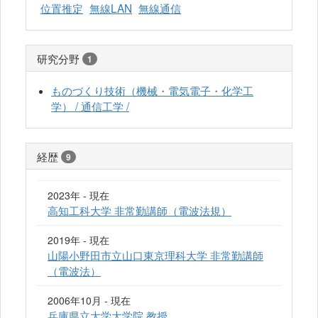
位置推定
無線LAN
無線通信
研究分野
1
ものづくり技術（機械・電気電子・化学工
学） / 通信工学 /
経歴
9
2023年 - 現在
高知工科大学 非常勤講師（電波法規）
2019年 - 現在
山陽小野田市立山口東京理科大学 非常勤講師
（電波法）
2006年10月 - 現在
兵庫県立大学大学院 教授