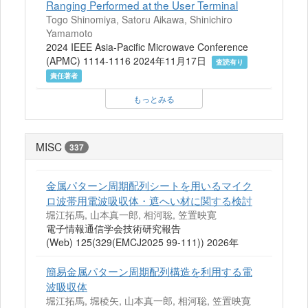
Ranging Performed at the User Terminal
Togo Shinomiya, Satoru Aikawa, Shinichiro
Yamamoto
2024 IEEE Asia-Pacific Microwave Conference
(APMC) 1114-1116 2024年11月17日
査読有り
責任著者
もっとみる
MISC
337
金属パターン周期配列シートを用いるマイク
ロ波帯用電波吸収体・遮へい材に関する検討
堀江拓馬, 山本真一郎, 相河聡, 笠置映寛
電子情報通信学会技術研究報告
(Web) 125(329(EMCJ2025 99-111)) 2026年
簡易金属パターン周期配列構造を利用する電
波吸収体
堀江拓馬, 堀稜矢, 山本真一郎, 相河聡, 笠置映寛