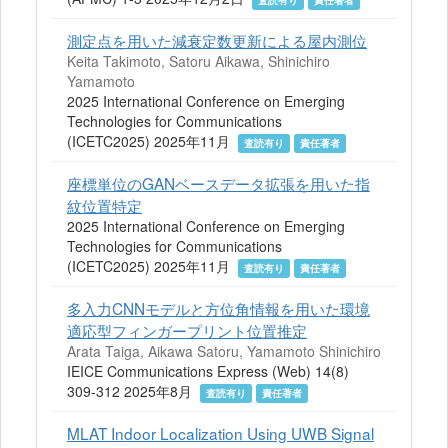
査読有り
責任著者
測定点を用いた減衰定数更新による屋内測位
Keita Takimoto, Satoru Aikawa, Shinichiro
Yamamoto
2025 International Conference on Emerging
Technologies for Communications
(ICETC2025) 2025年11月
査読有り
責任著者
座標単位のGANベースデータ拡張を用いた指
紋位置特定
2025 International Conference on Emerging
Technologies for Communications
(ICETC2025) 2025年11月
査読有り
責任著者
多入力CNNモデルと方位角情報を用いた環境
適応型フィンガープリント位置推定
Arata Taiga, Aikawa Satoru, Yamamoto Shinichiro
IEICE Communications Express (Web) 14(8)
309-312 2025年8月
査読有り
責任著者
MLAT Indoor Localization Using UWB Signal