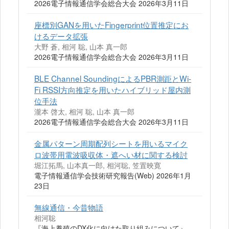
2026電子情報通信学会総合大会 2026年3月11日
座標別GANを用いたFingerprint位置推定にお
けるデータ拡張
大野 蒼, 相河 聡, 山本 真一郎
2026電子情報通信学会総合大会 2026年3月11日
BLE Channel SoundingによるPBR測距とWi-
Fi RSSI方向推定を用いたハイブリッド屋内測
位手法
瀧本 啓太, 相河 聡, 山本 真一郎
2026電子情報通信学会総合大会 2026年3月11日
金属パターン周期配列シートを用いるマイク
ロ波帯用電波吸収体・遮へい材に関する検討
堀江拓馬, 山本真一郎, 相河聡, 笠置映寛
電子情報通信学会技術研究報告(Web) 2026年1月
23日
無線通信・今昔物語
相河聡
『海上養殖のDX化に向けた取り組みについて』