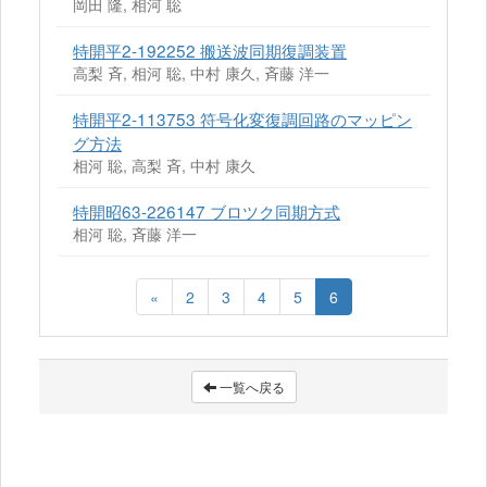
岡田 隆, 相河 聡
特開平2-192252 搬送波同期復調装置
高梨 斉, 相河 聡, 中村 康久, 斉藤 洋一
特開平2-113753 符号化変復調回路のマッピン
グ方法
相河 聡, 高梨 斉, 中村 康久
特開昭63-226147 ブロツク同期方式
相河 聡, 斉藤 洋一
«
2
3
4
5
6
一覧へ戻る