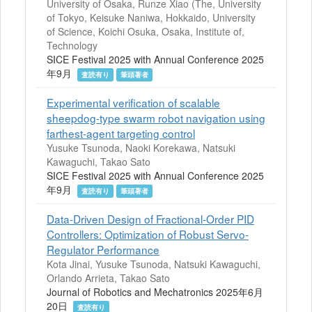
University of Osaka, Runze Xiao (The, University
of Tokyo, Keisuke Naniwa, Hokkaido, University
of Science, Koichi Osuka, Osaka, Institute of,
Technology
SICE Festival 2025 with Annual Conference 2025
年9月
査読有り
筆頭著者
Experimental verification of scalable
sheepdog-type swarm robot navigation using
farthest-agent targeting control
Yusuke Tsunoda, Naoki Korekawa, Natsuki
Kawaguchi, Takao Sato
SICE Festival 2025 with Annual Conference 2025
年9月
査読有り
筆頭著者
Data-Driven Design of Fractional-Order PID
Controllers: Optimization of Robust Servo-
Regulator Performance
Kota Jinai, Yusuke Tsunoda, Natsuki Kawaguchi,
Orlando Arrieta, Takao Sato
Journal of Robotics and Mechatronics 2025年6月
20日
査読有り