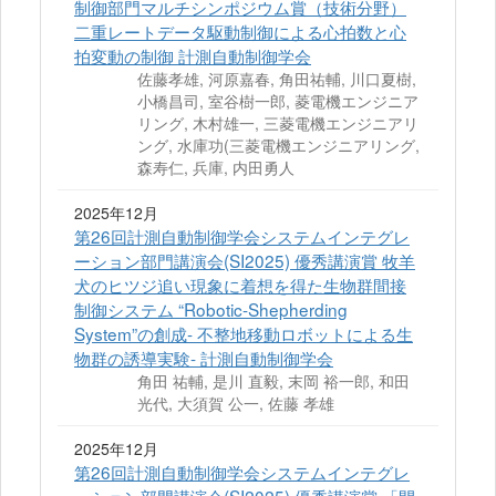
制御部門マルチシンポジウム賞（技術分野）
二重レートデータ駆動制御による心拍数と心
拍変動の制御 計測自動制御学会
佐藤孝雄, 河原嘉春, 角田祐輔, 川口夏樹,
小橋昌司, 室谷樹一郎, 菱電機エンジニア
リング, 木村雄一, 三菱電機エンジニアリ
ング, 水庫功(三菱電機エンジニアリング,
森寿仁, 兵庫, 内田勇人
2025年12月
第26回計測自動制御学会システムインテグレ
ーション部門講演会(SI2025) 優秀講演賞 牧羊
犬のヒツジ追い現象に着想を得た生物群間接
制御システム “Robotic-Shepherding
System”の創成- 不整地移動ロボットによる生
物群の誘導実験- 計測自動制御学会
角田 祐輔, 是川 直毅, 末岡 裕一郎, 和田
光代, 大須賀 公一, 佐藤 孝雄
2025年12月
第26回計測自動制御学会システムインテグレ