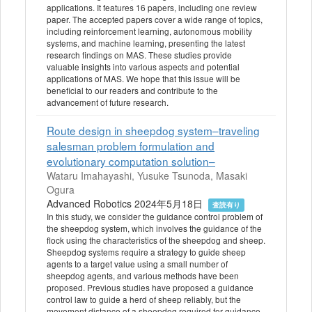
applications. It features 16 papers, including one review
paper. The accepted papers cover a wide range of topics,
including reinforcement learning, autonomous mobility
systems, and machine learning, presenting the latest
research findings on MAS. These studies provide
valuable insights into various aspects and potential
applications of MAS. We hope that this issue will be
beneficial to our readers and contribute to the
advancement of future research.
Route design in sheepdog system–traveling
salesman problem formulation and
evolutionary computation solution–
Wataru Imahayashi, Yusuke Tsunoda, Masaki
Ogura
Advanced Robotics 2024年5月18日
査読有り
In this study, we consider the guidance control problem of
the sheepdog system, which involves the guidance of the
flock using the characteristics of the sheepdog and sheep.
Sheepdog systems require a strategy to guide sheep
agents to a target value using a small number of
sheepdog agents, and various methods have been
proposed. Previous studies have proposed a guidance
control law to guide a herd of sheep reliably, but the
movement distance of a sheepdog required for guidance