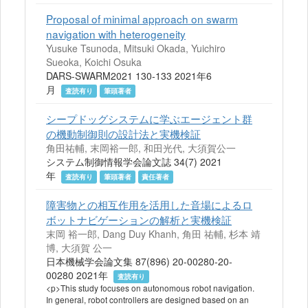
Proposal of minimal approach on swarm
navigation with heterogeneity
Yusuke Tsunoda, Mitsuki Okada, Yuichiro
Sueoka, Koichi Osuka
DARS-SWARM2021 130-133 2021年6
月
査読有り
筆頭著者
シープドッグシステムに学ぶエージェント群
の機動制御則の設計法と実機検証
角田祐輔, 末岡裕一郎, 和田光代, 大須賀公一
システム制御情報学会論文誌 34(7) 2021
年
査読有り
筆頭著者
責任著者
障害物との相互作用を活用した音場によるロ
ボットナビゲーションの解析と実機検証
末岡 裕一郎, Dang Duy Khanh, 角田 祐輔, 杉本 靖
博, 大須賀 公一
日本機械学会論文集 87(896) 20-00280-20-
00280 2021年
査読有り
<p>This study focuses on autonomous robot navigation.
In general, robot controllers are designed based on an