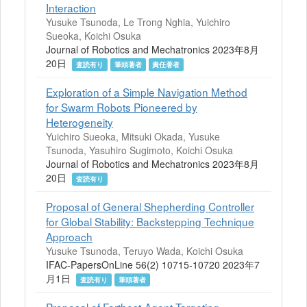
Interaction
Yusuke Tsunoda, Le Trong Nghia, Yuichiro
Sueoka, Koichi Osuka
Journal of Robotics and Mechatronics 2023年8月
20日
査読有り
筆頭著者
責任著者
Exploration of a Simple Navigation Method
for Swarm Robots Pioneered by
Heterogeneity
Yuichiro Sueoka, Mitsuki Okada, Yusuke
Tsunoda, Yasuhiro Sugimoto, Koichi Osuka
Journal of Robotics and Mechatronics 2023年8月
20日
査読有り
Proposal of General Shepherding Controller
for Global Stability: Backstepping Technique
Approach
Yusuke Tsunoda, Teruyo Wada, Koichi Osuka
IFAC-PapersOnLine 56(2) 10715-10720 2023年7
月1日
査読有り
筆頭著者