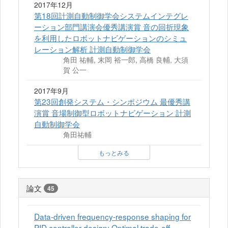
2017年12月
第18回計測自動制御学会システムインテグレ
ーション部門講演会優秀講演賞 音の回折現象
を利用したロボットナビゲーションのシミュ
レーション解析 計測自動制御学会
角田 祐輔, 末岡 裕一郎, 高橋 良輔, 大須
賀 公一
2017年9月
第23回創発システム・シンポジウム 最優秀講
演賞 音場制御型ロボットナビゲーション 計測
自動制御学会
角田祐輔
もっとみる
論文
45
Data-driven frequency-response shaping for
PID controller design: Optimal trade-off