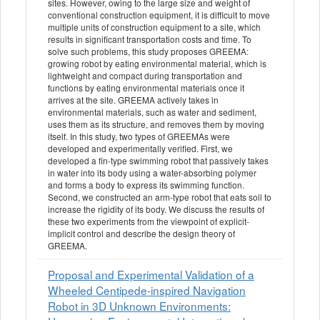
sites. However, owing to the large size and weight of
conventional construction equipment, it is difficult to move
multiple units of construction equipment to a site, which
results in significant transportation costs and time. To
solve such problems, this study proposes GREEMA:
growing robot by eating environmental material, which is
lightweight and compact during transportation and
functions by eating environmental materials once it
arrives at the site. GREEMA actively takes in
environmental materials, such as water and sediment,
uses them as its structure, and removes them by moving
itself. In this study, two types of GREEMAs were
developed and experimentally verified. First, we
developed a fin-type swimming robot that passively takes
in water into its body using a water-absorbing polymer
and forms a body to express its swimming function.
Second, we constructed an arm-type robot that eats soil to
increase the rigidity of its body. We discuss the results of
these two experiments from the viewpoint of explicit-
implicit control and describe the design theory of
GREEMA.
Proposal and Experimental Validation of a
Wheeled Centipede-inspired Navigation
Robot in 3D Unknown Environments: