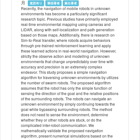
月
査読有り
筆頭著者
責任著者
Recently, the navigation of mobile robots in unknown
environments has become a particularly significant
research topic. Previous studies have primarily employed
real-time environmental mapping using cameras and
LiDAR, along with self-localization and path generation
based on those maps. Additionally, there is research on
Sim-to-Real transfer, where robots acquire behaviors
through pre-trained reinforcement learning and apply
these learned actions in real-world navigation. However,
strictly the observe action and modelling of unknown
environments that change unpredictably over time with
accuracy and precision is an extremely complex
endeavor. This study proposes a simple navigation
algorithm for traversing unknown environments by utilizes
the number of swarm robots. The proposed algorithm
assumes that the robot has only the simple function of
sensing the direction of the goal and the relative positions
of the surrounding robots. The robots can navigate an
unknown environment by simply continuing towards the
goal while bypassing surrounding robots. The method
does not need to sense the environment, determine
whether they or other robots are stuck, or do the
complicated inter-robot communication. We
mathematically validate the proposed navigation
algorithm, present numerical simulations based on the