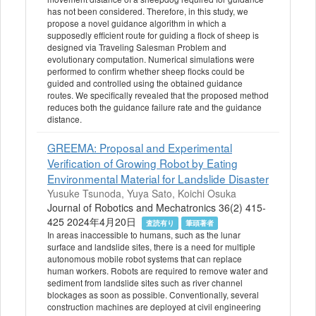
has not been considered. Therefore, in this study, we
propose a novel guidance algorithm in which a
supposedly efficient route for guiding a flock of sheep is
designed via Traveling Salesman Problem and
evolutionary computation. Numerical simulations were
performed to confirm whether sheep flocks could be
guided and controlled using the obtained guidance
routes. We specifically revealed that the proposed method
reduces both the guidance failure rate and the guidance
distance.
GREEMA: Proposal and Experimental
Verification of Growing Robot by Eating
Environmental Material for Landslide Disaster
Yusuke Tsunoda, Yuya Sato, Koichi Osuka
Journal of Robotics and Mechatronics 36(2) 415-
425 2024年4月20日
査読有り
筆頭著者
In areas inaccessible to humans, such as the lunar
surface and landslide sites, there is a need for multiple
autonomous mobile robot systems that can replace
human workers. Robots are required to remove water and
sediment from landslide sites such as river channel
blockages as soon as possible. Conventionally, several
construction machines are deployed at civil engineering