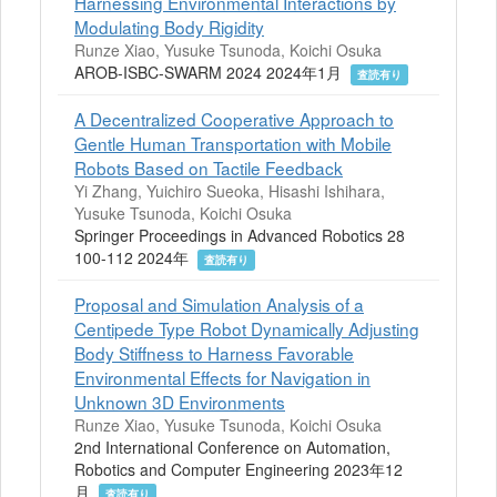
Harnessing Environmental Interactions by
Modulating Body Rigidity
Runze Xiao, Yusuke Tsunoda, Koichi Osuka
AROB-ISBC-SWARM 2024 2024年1月
査読有り
A Decentralized Cooperative Approach to
Gentle Human Transportation with Mobile
Robots Based on Tactile Feedback
Yi Zhang, Yuichiro Sueoka, Hisashi Ishihara,
Yusuke Tsunoda, Koichi Osuka
Springer Proceedings in Advanced Robotics 28
100-112 2024年
査読有り
Proposal and Simulation Analysis of a
Centipede Type Robot Dynamically Adjusting
Body Stiffness to Harness Favorable
Environmental Effects for Navigation in
Unknown 3D Environments
Runze Xiao, Yusuke Tsunoda, Koichi Osuka
2nd International Conference on Automation,
Robotics and Computer Engineering 2023年12
月
査読有り