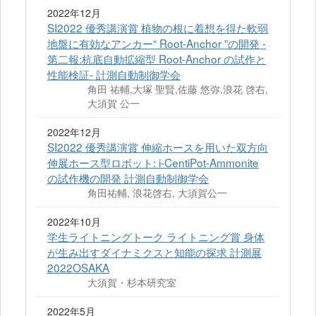
2022年12月
SI2022 優秀講演賞 植物の根に着想を得た軟弱
地盤に有効なアンカー“ Root-Anchor ”の開発 -
第二報:杭底自動拡縮型 Root-Anchor の試作と
性能検証- 計測自動制御学会
角田 祐輔,大塚 聖賢,佐藤 悠弥,浪花 啓右,
大須賀 公一
2022年12月
SI2022 優秀講演賞 伸縮ホースを用いた双方向
伸展ホース型ロボット: i-CentiPot-Ammonite
の試作機の開発 計測自動制御学会
角田祐輔, 浪花啓右, 大須賀公一
2022年10月
学生ライトニングトーク ライトニング賞 身体
が生み出すダイナミクスと知能の探求 計測展
2022OSAKA
大須賀・杉本研究室
2022年5月