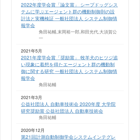
2022年度学会賞「論文賞」 シープドッグシス
テムに学ぶエージェント群の機動制御則の設
計法と実機検証 一般社団法人 システム制御情
報学会
角田祐輔,末岡裕一郎,和田光代,大須賀公
一
2021年5月
2021年度学会賞「奨励賞」 牧羊犬のヒツジ追
い現象に着想を得たエージェント群の機動制
御に関する研究 一般社団法人 システム制御情
報学会
角田祐輔
2021年3月
公益社団法人 自動車技術会 2020年度 大学院
研究奨励賞 公益社団法人 自動車技術会
角田祐輔
2020年12月
第21回計測自動制御学会システムインテグレ