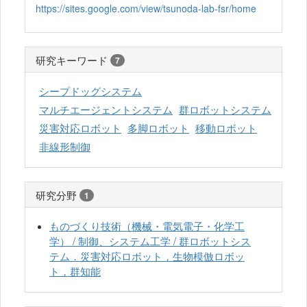
https://sites.google.com/view/tsunoda-lab-fsr/home
研究キーワード
7
シープドッグシステム
マルチエージェントシステム
群ロボットシステム
災害対応ロボット
多脚ロボット
移動ロボット
非線形制御
研究分野
1
ものづくり技術（機械・電気電子・化学工
学） / 制御、システム工学 / 群ロボットシス
テム．災害対応ロボット，生物模倣ロボッ
ト，群知能