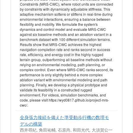
Constraints (MRS-CWC), where robot units are connected
by constraints with dynamically adjustable stiffness. This
adaptive mechanism softens or stiffens in real-time during
environmental interactions, ensuring a balance between
flexibility and mobility. We formulate the system's
dynamics and control model and evaluate MRS-CWC
against six baseline methods and an ablation variant in a
benchmark dataset with 100 different simulation terrains.
Results show that MRS-CWC achieves the highest
navigation completion rate and ranks second in success
rate, efficiency, and energy cost in the highly rugged
terrain group, outperforming all baseline methods without
relying on environmental modeling, path planning, or
complex control. Even where MRS-CWC ranks second, its
performance is only slightly behind a more complex
ablation variant with environmental modeling and path
planning. Finally, we develop a physical prototype and
validate its feasibility in a constructed rugged
environment. For videos, simulation benchmarks, and
code, please visit https://wyd0817.github.io/project-mrs-
cwc/.
全身張力接続を備えた準受動歩行機の数理モ
デルの構築
西井尋紀, 角田祐輔, 石原尚, 和田光代, 大須賀公一