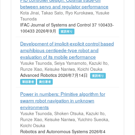
between servo and regulator performance
Kota Jinai, Takao Sato, Ryo Kurokawa, Yusuke
Tsunoda
IFAC Journal of Systems and Control 37 100433-
100433 2026年9月
査読有り
Development of implicit-explicit control based
amphibious centipede-type robot and
evaluation of its mobile performance
Yusuke Tsunoda, Seiya Yamamoto, Kazuki Ito,
Runze Xiao, Keisuke Naniwa, Koichi Osuka
Advanced Robotics 2026年7月14日
査読有り
筆頭著者
責任著者
Power in numbers: Primitive algorithm for
swarm robot navigation in unknown
environments
Yusuke Tsunoda, Shoken Otsuka, Kazuki Ito,
Runze Xiao, Keisuke Naniwa, Yuichiro Sueoka,
Koichi Osuka
Robotics and Autonomous Systems 2026年4