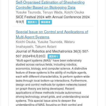
Self-Organised Estimation of Shepherding
Controller Based on Biologging Data
Yusuke Tsunoda, Teruyo Wada, Koichi Osuka
SICE Festival 2024 with Annual Conference 2024
年9月
査読有り
筆頭著者
Special Issue on Control and Applications of
Multi-Agent Systems
Koichi Osuka, Yusuke Tsunoda, Wataru
Imahayashi, Takumi Aotani
Journal of Robotics and Mechatronics 36(3) 507-
507 2024年6月20日
査読有り
“Multi-agent systems (MAS)” have been extensively
studied across various fields, including robotics,
economics, biology, and computer science. A distinctive
feature of these systems is the ability of multiple agents,
each with different characteristics, to perform system-wide
tasks through local bottom-up interactions. Furthermore,
design and control methods for system networks based
on graph theory are being developed. Recent
applications of these methods include autonomous
driving technology, smart grids, and understanding social
systems. This special issue aims to deepen the
understanding of MAS, focusing on their control and