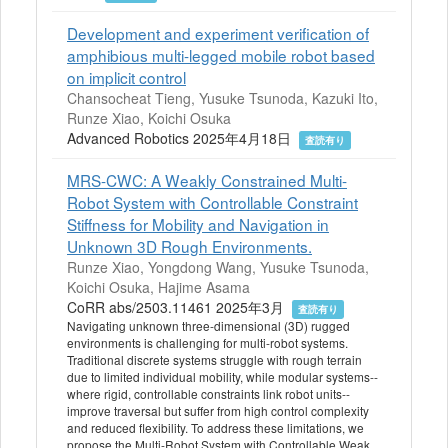
Development and experiment verification of
amphibious multi-legged mobile robot based
on implicit control
Chansocheat Tieng, Yusuke Tsunoda, Kazuki Ito,
Runze Xiao, Koichi Osuka
Advanced Robotics 2025年4月18日
査読有り
MRS-CWC: A Weakly Constrained Multi-
Robot System with Controllable Constraint
Stiffness for Mobility and Navigation in
Unknown 3D Rough Environments.
Runze Xiao, Yongdong Wang, Yusuke Tsunoda,
Koichi Osuka, Hajime Asama
CoRR abs/2503.11461 2025年3月
査読有り
Navigating unknown three-dimensional (3D) rugged
environments is challenging for multi-robot systems.
Traditional discrete systems struggle with rough terrain
due to limited individual mobility, while modular systems--
where rigid, controllable constraints link robot units--
improve traversal but suffer from high control complexity
and reduced flexibility. To address these limitations, we
propose the Multi-Robot System with Controllable Weak