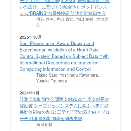
ーション部門講演会(SI2025) 優秀講演賞 「開
いた設計」に基づく分離合体ロボット群シス
テム“BRAINS”の屋外検証 計測自動制御学会
浪花 啓右, 片山 貴仁, 角田 祐輔, 大須賀
公一
2025年10月
Best Presentation Award Design and
Experimental Validation of a Heart Rate
Control System Based on Subject Data 19th
International Conference on Innovative
Computing Information and Control
Takao Sato, Yoshiharu Kawahara,
Yusuke Tsunoda
2024年1月
計測自動制御学会関西支部2023年度支部長賞
奨励賞 シープドッグシステムに学ぶヘテロ群
移動体制御の創成: 工学と理学の双方向アプロ
ーチ 計測自動制御学会関西支部
角田祐輔