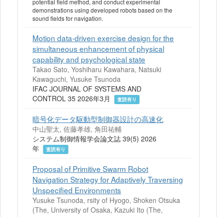
potential field method, and conduct experimental
demonstrations using developed robots based on the
sound fields for navigation.
Motion data-driven exercise design for the
simultaneous enhancement of physical
capability and psychological state
Takao Sato, Yoshiharu Kawahara, Natsuki
Kawaguchi, Yusuke Tsunoda
IFAC JOURNAL OF SYSTEMS AND
CONTROL 35 2026年3月
査読有り
暗号化データ駆動型制御器設計の高速化
中山聖太, 佐藤孝雄, 角田祐輔
システム制御情報学会論文誌 39(5) 2026
年
査読有り
Proposal of Primitive Swarm Robot
Navigation Strategy for Adaptively Traversing
Unspecified Environments
Yusuke Tsunoda, rsity of Hyogo, Shoken Otsuka
(The, University of Osaka, Kazuki Ito (The,