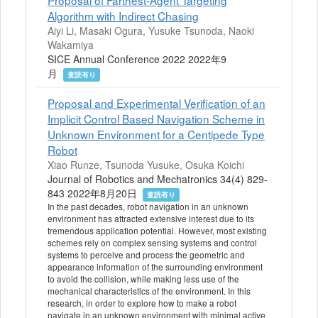
Proposal of Farthest-Agent Targeting
Algorithm with Indirect Chasing
Aiyi Li, Masaki Ogura, Yusuke Tsunoda, Naoki
Wakamiya
SICE Annual Conference 2022 2022年9
月
査読有り
Proposal and Experimental Verification of an
Implicit Control Based Navigation Scheme in
Unknown Environment for a Centipede Type
Robot
Xiao Runze, Tsunoda Yusuke, Osuka Koichi
Journal of Robotics and Mechatronics 34(4) 829-
843 2022年8月20日
査読有り
In the past decades, robot navigation in an unknown
environment has attracted extensive interest due to its
tremendous application potential. However, most existing
schemes rely on complex sensing systems and control
systems to perceive and process the geometric and
appearance information of the surrounding environment
to avoid the collision, while making less use of the
mechanical characteristics of the environment. In this
research, in order to explore how to make a robot
navigate in an unknown environment with minimal active