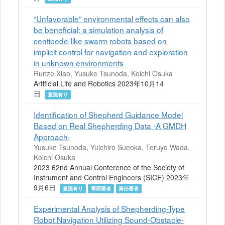
“Unfavorable” environmental effects can also
be beneficial: a simulation analysis of
centipede-like swarm robots based on
implicit control for navigation and exploration
in unknown environments
Runze Xiao, Yusuke Tsunoda, Koichi Osuka
Artificial Life and Robotics 2023年10月14
日
査読有り
Identification of Shepherd Guidance Model
Based on Real Shepherding Data -A GMDH
Approach-
Yusuke Tsunoda, Yuichiro Sueoka, Teruyo Wada,
Koichi Osuka
2023 62nd Annual Conference of the Society of
Instrument and Control Engineers (SICE) 2023年
9月6日
査読有り
筆頭著者
責任著者
Experimental Analysis of Shepherding-Type
Robot Navigation Utilizing Sound-Obstacle-