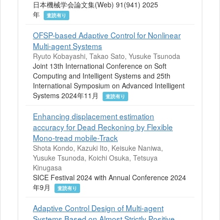
日本機械学会論文集(Web) 91(941) 2025
年
査読有り
OFSP-based Adaptive Control for Nonlinear
Multi-agent Systems
Ryuto Kobayashi, Takao Sato, Yusuke Tsunoda
Joint 13th International Conference on Soft
Computing and Intelligent Systems and 25th
International Symposium on Advanced Intelligent
Systems 2024年11月
査読有り
Enhancing displacement estimation
accuracy for Dead Reckoning by Flexible
Mono-tread mobile-Track
Shota Kondo, Kazuki Ito, Keisuke Naniwa,
Yusuke Tsunoda, Koichi Osuka, Tetsuya
Kinugasa
SICE Festival 2024 with Annual Conference 2024
年9月
査読有り
Adaptive Control Design of Multi-agent
Systems Based on Almost Strictly Positive