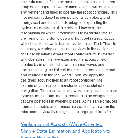
accurate model of the environment. In contrast to this, we
adopted an approach where information is written into the
environment and used to operate the robot controller. This
method can reduce the computational complexity and
energy cost and has the advantage of expanding the
system to consider multiple robots. However, the
mechanism by which information is to be written into an
environment in order to operate the robot in a real space
with obstacles or walls has not yet been clarified. Thus, in
this study, we adopted acoustic devices in the design to
consider situations where robot controllers must interact
with obstacles. First, we examined the acoustic field
created by interactions between sound waves and
obstacles using the finite-difference time-domain method
and verified it in the real world. Then, we apply the
designed acoustic field to an robot controller. The
experimental results demonstrated successful robot
navigation. The results also show that complicated sensor
systems for the robot are not required to be designed to
capture obstacles in working places. At the same time, our
approach enable autonomous navigation even when the
robot cannot visually recognize the target position.</p>
Verification of Acoustic-Wave-Oriented
Simple State Estimation and Application to
Swarm Navigation.