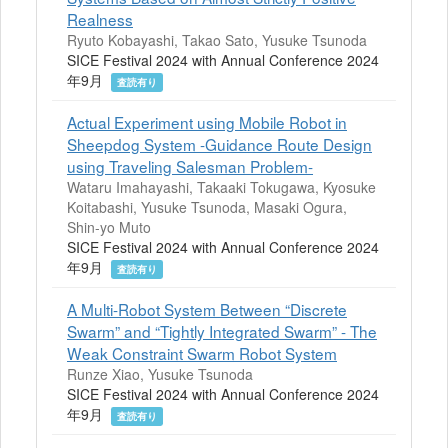
Realness
Ryuto Kobayashi, Takao Sato, Yusuke Tsunoda
SICE Festival 2024 with Annual Conference 2024
年9月
査読有り
Actual Experiment using Mobile Robot in
Sheepdog System -Guidance Route Design
using Traveling Salesman Problem-
Wataru Imahayashi, Takaaki Tokugawa, Kyosuke
Koitabashi, Yusuke Tsunoda, Masaki Ogura,
Shin-yo Muto
SICE Festival 2024 with Annual Conference 2024
年9月
査読有り
A Multi-Robot System Between “Discrete
Swarm” and “Tightly Integrated Swarm” - The
Weak Constraint Swarm Robot System
Runze Xiao, Yusuke Tsunoda
SICE Festival 2024 with Annual Conference 2024
年9月
査読有り