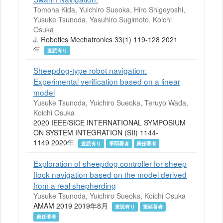
Tomoha Kida, Yuichiro Sueoka, Hiro Shigeyoshi,
Yusuke Tsunoda, Yasuhiro Sugimoto, Koichi
Osuka
J. Robotics Mechatronics 33(1) 119-128 2021
年
査読有り
Sheepdog-type robot navigation:
Experimental verification based on a linear
model
Yusuke Tsunoda, Yuichiro Sueoka, Teruyo Wada,
Koichi Osuka
2020 IEEE/SICE INTERNATIONAL SYMPOSIUM
ON SYSTEM INTEGRATION (SII) 1144-
1149 2020年
査読有り
筆頭著者
責任著者
Exploration of sheepdog controller for sheep
flock navigation based on the model derived
from a real shepherding
Yusuke Tsunoda, Yuichiro Sueoka, Koichi Osuka
AMAM 2019 2019年8月
査読有り
筆頭著者
責任著者