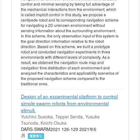
control and minimal sensing by taking full advantage of
the mechanical interactions from the environment, which
is called implicit control in this study, we propose a
centipede robot and its corresponding navigation scheme
for navigating a 2D unknown environment without
sensing information about the surrounding environment.
In this scheme, the only observation input of this system is
the goal direction information relative to the robot
direction. Based on this scheme, we built a prototype
robot and conducted navigation experiments in three
environments with different levels of complexity. As a
result, we obtained the navigation route map and
navigation time distribution of each environment and
analyzed the characteristics and applicability scenarios of
the proposed navigation scheme compared to the
traditional ones.
Design of an experimental platform to control
simple swarm robots from environmental
stimuli.
Yuichiro Sueoka, Teppei Senda, Yusuke
Tsunoda, Koichi Osuka
DARS-SWARM2021 126-129 2021年6
月
査読有り