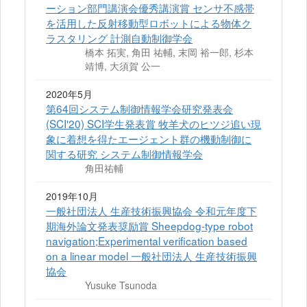
ーション部門講演会優秀講演賞 センサ不感帯
を活用した反射移動型ロボットによる物体ク
ラスタリング 計測自動制御学会
橋本 拓実, 角田 祐輔, 末岡 裕一郎, 杉本
靖博, 大須賀 公一
2020年5月
第64回システム制御情報学会研究発表会
(SCI'20) SCI学生発表賞 牧羊犬のヒツジ追い現
象に着想を得たエージェント群の機動制御に
関する研究 システム制御情報学会
角田祐輔
2019年10月
一般社団法人 生産技術振興協会 令和元年度下
期海外論文発表奨励賞 Sheepdog-type robot
navigation;Experimental verification based
on a linear model 一般社団法人 生産技術振興
協会
Yusuke Tsunoda