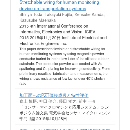
Stretchable wiring for human monitoring
device on transportation systems
Shinya Toda, Takayuki Fujita, Kensuke Kanda,
Kazusuke Maenaka
2015 4th International Conference on
Informatics, Electronics and Vision, ICIEV
2015 2015年11月20日 Institute of Electrical and
Electronics Engineers Inc.
This paper describes flexible and stretchable wiring for
human monitoring systems by using magnetic powder
conductor buried in the hollow tube of the silicone rubber
substrate. The conductor powder was coated with Au
sputtering and Cu plating for improving conductivity. From
preliminary results of fabrication and measurements, the
wiring shows resistance of few kω for over 40% stretch
ratio.
加工面へのPZT薄膜成膜と特性評価
森上 慎悟, 神田 健介, 藤田 孝之, 前中 一介
「センサ・マイクロマシンと応用システム」シン
ポジウム論文集 電気学会センサ・マイクロマシン
部門 [編] 2015年10月28日