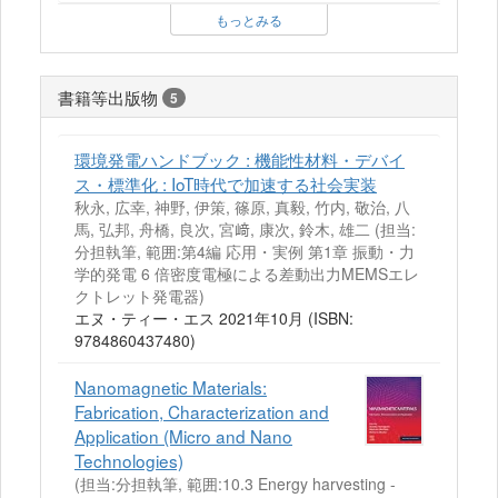
もっとみる
書籍等出版物
5
環境発電ハンドブック : 機能性材料・デバイ
ス・標準化 : IoT時代で加速する社会実装
秋永, 広幸, 神野, 伊策, 篠原, 真毅, 竹内, 敬治, 八
馬, 弘邦, 舟橋, 良次, 宮﨑, 康次, 鈴木, 雄二 (担当:
分担執筆, 範囲:第4編 応用・実例 第1章 振動・力
学的発電 6 倍密度電極による差動出力MEMSエレ
クトレット発電器)
エヌ・ティー・エス 2021年10月 (ISBN:
9784860437480)
Nanomagnetic Materials:
Fabrication, Characterization and
Application (Micro and Nano
Technologies)
(担当:分担執筆, 範囲:10.3 Energy harvesting -