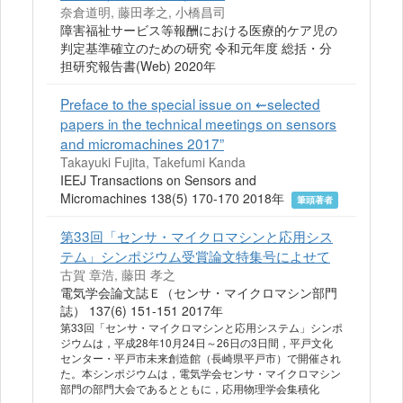
奈倉道明, 藤田孝之, 小橋昌司
障害福祉サービス等報酬における医療的ケア児の
判定基準確立のための研究 令和元年度 総括・分
担研究報告書(Web) 2020年
Preface to the special issue on ⇜selected
papers in the technical meetings on sensors
and micromachines 2017”
Takayuki Fujita, Takefumi Kanda
IEEJ Transactions on Sensors and
Micromachines 138(5) 170-170 2018年
筆頭著者
第33回「センサ・マイクロマシンと応用シス
テム」シンポジウム受賞論文特集号によせて
古賀 章浩, 藤田 孝之
電気学会論文誌Ｅ（センサ・マイクロマシン部門
誌） 137(6) 151-151 2017年
第33回「センサ・マイクロマシンと応用システム」シンポ
ジウムは，平成28年10月24日～26日の3日間，平戸文化
センター・平戸市未来創造館（長崎県平戸市）で開催され
た。本シンポジウムは，電気学会センサ・マイクロマシン
部門の部門大会であるとともに，応用物理学会集積化