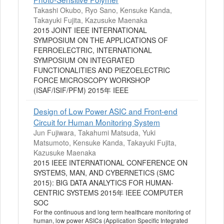
Takashi Okubo, Ryo Sano, Kensuke Kanda,
Takayuki Fujita, Kazusuke Maenaka
2015 JOINT IEEE INTERNATIONAL
SYMPOSIUM ON THE APPLICATIONS OF
FERROELECTRIC, INTERNATIONAL
SYMPOSIUM ON INTEGRATED
FUNCTIONALITIES AND PIEZOELECTRIC
FORCE MICROSCOPY WORKSHOP
(ISAF/ISIF/PFM) 2015年 IEEE
Design of Low Power ASIC and Front-end
Circuit for Human Monitoring System
Jun Fujiwara, Takahumi Matsuda, Yuki
Matsumoto, Kensuke Kanda, Takayuki Fujita,
Kazusuke Maenaka
2015 IEEE INTERNATIONAL CONFERENCE ON
SYSTEMS, MAN, AND CYBERNETICS (SMC
2015): BIG DATA ANALYTICS FOR HUMAN-
CENTRIC SYSTEMS 2015年 IEEE COMPUTER
SOC
For the continuous and long term healthcare monitoring of
human, low power ASICs (Application Specific Integrated