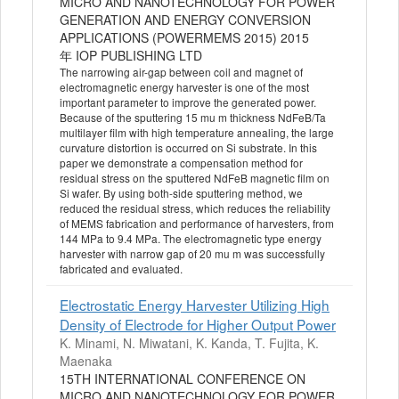
MICRO AND NANOTECHNOLOGY FOR POWER
GENERATION AND ENERGY CONVERSION
APPLICATIONS (POWERMEMS 2015) 2015
年 IOP PUBLISHING LTD
The narrowing air-gap between coil and magnet of
electromagnetic energy harvester is one of the most
important parameter to improve the generated power.
Because of the sputtering 15 mu m thickness NdFeB/Ta
multilayer film with high temperature annealing, the large
curvature distortion is occurred on Si substrate. In this
paper we demonstrate a compensation method for
residual stress on the sputtered NdFeB magnetic film on
Si wafer. By using both-side sputtering method, we
reduced the residual stress, which reduces the reliability
of MEMS fabrication and performance of harvesters, from
144 MPa to 9.4 MPa. The electromagnetic type energy
harvester with narrow gap of 20 mu m was successfully
fabricated and evaluated.
Electrostatic Energy Harvester Utilizing High
Density of Electrode for Higher Output Power
K. Minami, N. Miwatani, K. Kanda, T. Fujita, K.
Maenaka
15TH INTERNATIONAL CONFERENCE ON
MICRO AND NANOTECHNOLOGY FOR POWER