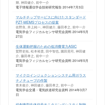
輝, 神田健介, 前中一介
電子情報通信学会技術研究報告 2014年7月3日
マルチチップサービスに向けたスタンダード
PZT‐MEMSプロセスの提案
佐野良, 井上純一, 神田健介, 藤田孝之, 前中一介
電気学会フィジカルセンサ研究会資料 2014年5月
27日
生体運動把握のための低消費電力ASIC
鷲野史拓, 松本裕貴, 田中智也, 園田晃司, 神田健
介, 藤田孝之, 前中一介
電気学会フィジカルセンサ研究会資料 2014年5月
27日
マイクロインジェクションシステム用ガラス
ナノチューブの作製
青木俊介, 神田健介, 藤田孝之, 前中一介
電気学会交通・電気鉄道研究会資料 2014年3月7
日
絆創膏型生体信号モニタリングシステム制御