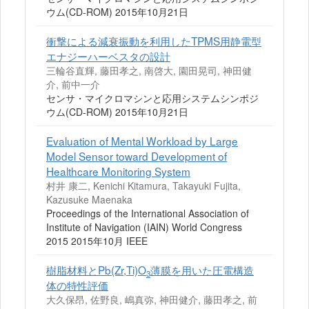
ウム(CD-ROM) 2015年10月21日
衝撃による減衰振動を利用したTPMS用静電型
エナジーハーベスタの設計
三輪谷直輝, 藤田孝之, 南啓大, 園田晃司, 神田健
介, 前中一介
センサ・マイクロマシンと応用システムシンポジ
ウム(CD-ROM) 2015年10月21日
Evaluation of Mental Workload by Large
Model Sensor toward Development of
Healthcare Monitoring System
村井 康二, Kenichi Kitamura, Takayuki Fujita,
Kazusuke Maenaka
Proceedings of the International Association of
Institute of Navigation (IAIN) World Congress
2015 2015年10月 IEEE
樹脂材料とPb(Zr,Ti)O
薄膜を用いた圧電構造
3
体の特性評価
大久保昂, 佐野良, 嶋真弥, 神田健介, 藤田孝之, 前