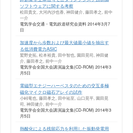
ソフトウェアに関する考察
松田貴文, 大河内沙也香, 神田健介, 藤田孝之, 前中
一介
電気学会交通・電気鉄道研究会資料 2014年3月7
日
加速度から歩数および最大値最小値を抽出す
る低消費電力ASIC
鷲野史拓, 松本裕貴, 田中智也, 園田晃司, 神田健
介, 藤田孝之, 前中一介
電気学会全国大会講演論文集(CD-ROM) 2014年3
月5日
電磁型エナジーハーベスタのための交互多極
磁化マイクロ磁石アレイの試作
小峠竜也, 藤田孝之, 田中祐至, 山口晃平, 園田晃
司, 神田健介, 前中一介
電気学会全国大会講演論文集(CD-ROM) 2014年3
月5日
熱酸化による残留応力を利用した振動発電用