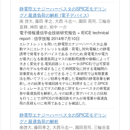
静電型エナジーハーベスタのSPICEモデリン
グと最適負荷の解析 (電子デバイス)
南 啓大, 藤田 孝之, 大西 斗志一, 園田 晃司, 三輪谷
直輝, 神田 健介, 前中 一介
電子情報通信学会技術研究報告 = IEICE technical
report : 信学技報 2014年7月10日
エレクトレットを用いた静電型エナジーハーベスタは,振
動マスにエレクトレットを成膜・荷電し対向電極との静電
誘導で発電するデバイスである.そのため,発電電力や電力
が最大になる最適負荷はマスの振動周波数や振幅によって
大きく変化する.電気回路シミュレータ(SPICE)では可変容
量のモデルを作成することで,時間変化に対する電極間の
容量変化を表すことができる.そこで,本研究では有限要素
法を用いてフリンジ効果を考慮した電極間の静電容量を解
析し,その結果を等価回路モデルに利用することで,SPICE
シミュレータ上でマスの動きに対するハーベスタの発電波
形や最適負荷を解析した.その結果と実デバイスとの比較
を行うことで,SPICEの等価回路モデルが発電量や最適負
荷の見積もりに有用であることを確認した.
静電型エナジーハーベスタのSPICEモデリン
グと最適負荷の解析
南啓大, 藤田孝之, 大西斗志一, 園田晃司, 三輪谷直