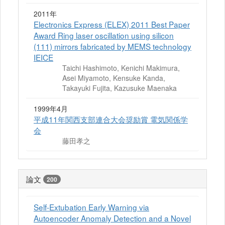
2011年
Electronics Express (ELEX) 2011 Best Paper
Award Ring laser oscillation using silicon
(111) mirrors fabricated by MEMS technology
IEICE
Taichi Hashimoto, Kenichi Makimura,
Asei Miyamoto, Kensuke Kanda,
Takayuki Fujita, Kazusuke Maenaka
1999年4月
平成11年関西支部連合大会奨励賞 電気関係学
会
藤田孝之
論文
200
Self-Extubation Early Warning via
Autoencoder Anomaly Detection and a Novel