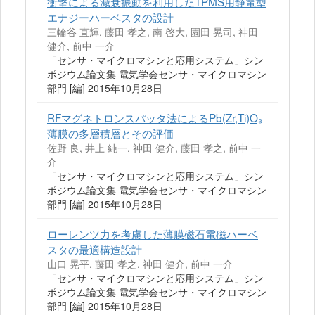
衝撃による減衰振動を利用したTPMS用静電型
エナジーハーベスタの設計
三輪谷 直輝, 藤田 孝之, 南 啓大, 園田 晃司, 神田
健介, 前中 一介
「センサ・マイクロマシンと応用システム」シン
ポジウム論文集 電気学会センサ・マイクロマシン
部門 [編] 2015年10月28日
RFマグネトロンスパッタ法によるPb(Zr,Ti)O₃
薄膜の多層積層とその評価
佐野 良, 井上 純一, 神田 健介, 藤田 孝之, 前中 一
介
「センサ・マイクロマシンと応用システム」シン
ポジウム論文集 電気学会センサ・マイクロマシン
部門 [編] 2015年10月28日
ローレンツ力を考慮した薄膜磁石電磁ハーベ
スタの最適構造設計
山口 晃平, 藤田 孝之, 神田 健介, 前中 一介
「センサ・マイクロマシンと応用システム」シン
ポジウム論文集 電気学会センサ・マイクロマシン
部門 [編] 2015年10月28日