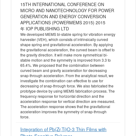
15TH INTERNATIONAL CONFERENCE ON
MICRO AND NANOTECHNOLOGY FOR POWER
GENERATION AND ENERGY CONVERSION
APPLICATIONS (POWERMEMS 2015) 2015
年 IOP PUBLISHING LTD
We developed MEMS bi-stable spring for vibration energy
harvester (VEH), which consists of intrinsically curved
shape spring and gravitational acceleration. By applying
the gravitational acceleration, the curved beam is offset to
the gravity direction. It will make more symmetrical bi-
stable motion and the symmetry is improved from 3.3 to
65.4%. We proposed that the combination between
curved beam and gravity acceleration for decreasing
snap-through acceleration. From the analytical result, we
investigate the combination can effective to use for
decreasing of snap-through force. We also fabricated the
prototype device by using MEMS fabrication process. The
frequency response for horizontal direction and the
acceleration response for vertical direction are measured.
The acceleration response shows that the gravitational
acceleration improves the symmetry of snap-through
force.
Integration of Pb(Zr,Ti)O-3 Thin Films with
Photo-Sensitive Polymer