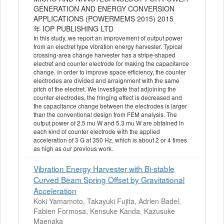
GENERATION AND ENERGY CONVERSION
APPLICATIONS (POWERMEMS 2015) 2015
年 IOP PUBLISHING LTD
In this study, we report an improvement of output power
from an electret type vibration energy harvester. Typical
crossing-area change harvester has a stripe-shaped
electret and counter electrode for making the capacitance
change. In order to improve space efficiency, the counter
electrodes are divided and arraignment with the same
pitch of the electret. We investigate that adjoining the
counter electrodes, the fringing effect is decreased and
the capacitance change between the electrodes is larger
than the conventional design from FEM analysis. The
output power of 2.5 mu W and 5.3 mu W are obtained in
each kind of counter electrode with the applied
acceleration of 3 G at 350 Hz, which is about 2 or 4 times
as high as our previous work.
Vibration Energy Harvester with Bi-stable
Curved Beam Spring Offset by Gravitational
Acceleration
Koki Yamamoto, Takayuki Fujita, Adrien Badel,
Fabien Formosa, Kensuke Kanda, Kazusuke
Maenaka