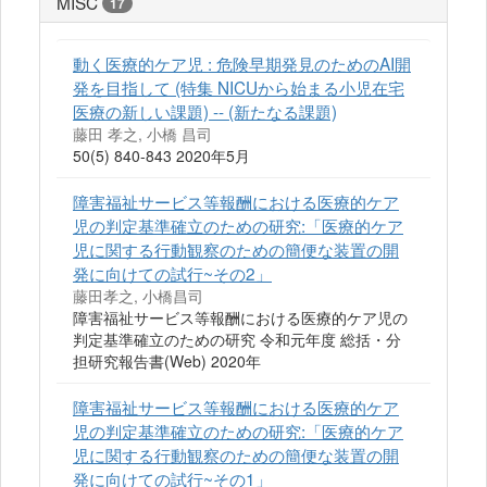
MISC
17
動く医療的ケア児 : 危険早期発見のためのAI開
発を目指して (特集 NICUから始まる小児在宅
医療の新しい課題) -- (新たなる課題)
藤田 孝之, 小橋 昌司
50(5) 840-843 2020年5月
障害福祉サービス等報酬における医療的ケア
児の判定基準確立のための研究:「医療的ケア
児に関する行動観察のための簡便な装置の開
発に向けての試行~その2」
藤田孝之, 小橋昌司
障害福祉サービス等報酬における医療的ケア児の
判定基準確立のための研究 令和元年度 総括・分
担研究報告書(Web) 2020年
障害福祉サービス等報酬における医療的ケア
児の判定基準確立のための研究:「医療的ケア
児に関する行動観察のための簡便な装置の開
発に向けての試行~その1」