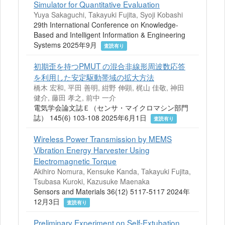
Simulator for Quantitative Evaluation
Yuya Sakaguchi, Takayuki Fujita, Syoji Kobashi
29th International Conference on Knowledge-
Based and Intelligent Information & Engineering
Systems 2025年9月
査読有り
初期歪を持つPMUT の混合非線形周波数応答
を利用した安定駆動帯域の拡大方法
橋木 宏和, 平田 善明, 紺野 伸顕, 梶山 佳敬, 神田
健介, 藤田 孝之, 前中 一介
電気学会論文誌Ｅ（センサ・マイクロマシン部門
誌） 145(6) 103-108 2025年6月1日
査読有り
Wireless Power Transmission by MEMS
Vibration Energy Harvester Using
Electromagnetic Torque
Akihiro Nomura, Kensuke Kanda, Takayuki Fujita,
Tsubasa Kuroki, Kazusuke Maenaka
Sensors and Materials 36(12) 5117-5117 2024年
12月3日
査読有り
Preliminary Experiment on Self-Extubation