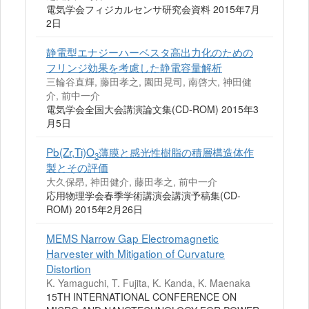
電気学会フィジカルセンサ研究会資料 2015年7月
2日
静電型エナジーハーベスタ高出力化のための
フリンジ効果を考慮した静電容量解析
三輪谷直輝, 藤田孝之, 園田晃司, 南啓大, 神田健
介, 前中一介
電気学会全国大会講演論文集(CD-ROM) 2015年3
月5日
Pb(Zr,Ti)O
薄膜と感光性樹脂の積層構造体作
3
製とその評価
大久保昂, 神田健介, 藤田孝之, 前中一介
応用物理学会春季学術講演会講演予稿集(CD-
ROM) 2015年2月26日
MEMS Narrow Gap Electromagnetic
Harvester with Mitigation of Curvature
Distortion
K. Yamaguchi, T. Fujita, K. Kanda, K. Maenaka
15TH INTERNATIONAL CONFERENCE ON