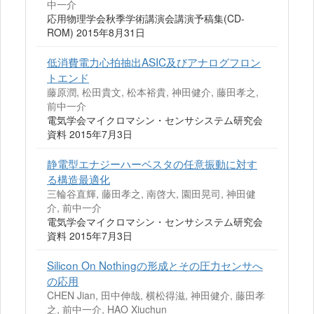
中一介
応用物理学会秋季学術講演会講演予稿集(CD-
ROM) 2015年8月31日
低消費電力心拍抽出ASIC及びアナログフロン
トエンド
藤原潤, 松田貴文, 松本裕貴, 神田健介, 藤田孝之,
前中一介
電気学会マイクロマシン・センサシステム研究会
資料 2015年7月3日
静電型エナジーハーベスタの任意振動に対す
る構造最適化
三輪谷直輝, 藤田孝之, 南啓大, 園田晃司, 神田健
介, 前中一介
電気学会マイクロマシン・センサシステム研究会
資料 2015年7月3日
Silicon On Nothingの形成とその圧力センサへ
の応用
CHEN Jian, 田中伸哉, 横松得滋, 神田健介, 藤田孝
之, 前中一介, HAO Xiuchun