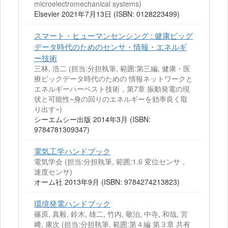
microelectromechanical systems)
Elsevier 2021年7月13日 (ISBN: 0128223499)
スマート・ヒューマンセンシング : 健康ビッグ
データ時代のためのセンサ・情報・エネルギ
ー技術
三林, 浩二 (担当:分担執筆, 範囲:第三編, 健康・医
療ビックデータ時代のための 情報ネットワークと
エネルギーハーベスト技術，第7章 振動発電の現
状と可能性~身の回りのエネルギーを効率良く取
り出す~)
シーエムシー出版 2014年3月 (ISBN:
9784781309347)
電気工学ハンドブック
電気学会 (担当:分担執筆, 範囲:1.6 変位センサ，
速度センサ)
オーム社 2013年9月 (ISBN: 9784274213823)
環境発電ハンドブック
篠原, 真毅, 鈴木, 雄二, 竹内, 敬治, 中寺, 和哉, 宮
﨑, 康次 (担当:分担執筆, 範囲:第４編 第３章 共有