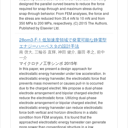
designed the parallel curved beams to reduce the force
required for snap-through and maximum stress during
snap-through behavior. From FEM analyses, the force and
the stress are reduced from 35.4 mN to 10 mN and from
350 MPa to 200 MPa, respectively. (C) 2015 The Authors.
Published by Elsevier Ltd.
28pm3-F-1 低加速度領域で発電可能な静電型
エナジーハーベスタの設計手法
南 啓大, 三輪谷 直輝, 神田 健介, 藤田 孝之, 前中
一介
マイクロナノ工学シンポ 2015年
In this paper, we present a design approach for
electrostatic energy harvester under low acceleration. In
electrostatic energy harvester, the electrostatic force that
prevents mass movement or causes pull-in is occurred
due to the charged electret. We propose a dual-phase
electrode arrangement and bipolar charged electret to
reduce the electrostatic force. Utilizing dual-phase
electrode arrangement or bipolar charged electret, the
electrostatic energy harvester can reduce electrostatic
force both vertical and horizon directions in a static
condition from FEM analysis. It is found that the
approached electrostatic energy harvester can generate
more power than conventional structure in a low