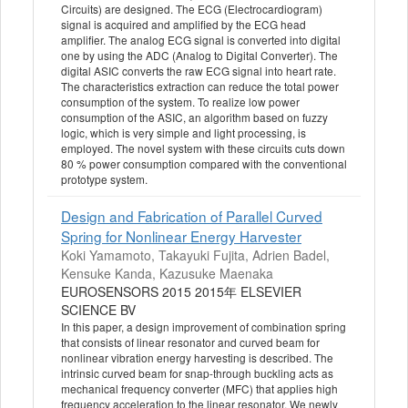
Circuits) are designed. The ECG (Electrocardiogram)
signal is acquired and amplified by the ECG head
amplifier. The analog ECG signal is converted into digital
one by using the ADC (Analog to Digital Converter). The
digital ASIC converts the raw ECG signal into heart rate.
The characteristics extraction can reduce the total power
consumption of the system. To realize low power
consumption of the ASIC, an algorithm based on fuzzy
logic, which is very simple and light processing, is
employed. The novel system with these circuits cuts down
80 % power consumption compared with the conventional
prototype system.
Design and Fabrication of Parallel Curved
Spring for Nonlinear Energy Harvester
Koki Yamamoto, Takayuki Fujita, Adrien Badel,
Kensuke Kanda, Kazusuke Maenaka
EUROSENSORS 2015 2015年 ELSEVIER
SCIENCE BV
In this paper, a design improvement of combination spring
that consists of linear resonator and curved beam for
nonlinear vibration energy harvesting is described. The
intrinsic curved beam for snap-through buckling acts as
mechanical frequency converter (MFC) that applies high
frequency acceleration to the linear resonator. We newly