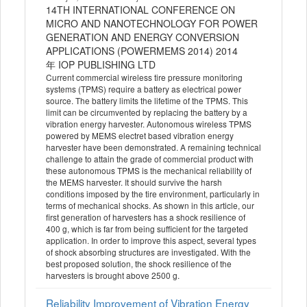
14TH INTERNATIONAL CONFERENCE ON
MICRO AND NANOTECHNOLOGY FOR POWER
GENERATION AND ENERGY CONVERSION
APPLICATIONS (POWERMEMS 2014) 2014
年 IOP PUBLISHING LTD
Current commercial wireless tire pressure monitoring
systems (TPMS) require a battery as electrical power
source. The battery limits the lifetime of the TPMS. This
limit can be circumvented by replacing the battery by a
vibration energy harvester. Autonomous wireless TPMS
powered by MEMS electret based vibration energy
harvester have been demonstrated. A remaining technical
challenge to attain the grade of commercial product with
these autonomous TPMS is the mechanical reliability of
the MEMS harvester. It should survive the harsh
conditions imposed by the tire environment, particularly in
terms of mechanical shocks. As shown in this article, our
first generation of harvesters has a shock resilience of
400 g, which is far from being sufficient for the targeted
application. In order to improve this aspect, several types
of shock absorbing structures are investigated. With the
best proposed solution, the shock resilience of the
harvesters is brought above 2500 g.
Reliability Improvement of Vibration Energy