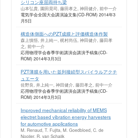
シリコン座屈両持ち梁
山本弘貴, 園田晃司, 藤田孝之, 神田健介, 前中一介
電気学会全国大会講演論文集(CD-ROM) 2014年3
月5日
構造体側面へのPZT成膜と評価構造体作製
森上慎悟, 井上純一, 梶村尚伍, 神田健介, 藤田孝
之, 前中一介
応用物理学会春季学術講演会講演予稿集(CD-
ROM) 2014年3月3日
PZT薄膜を用いた並列接続型スパイラルアクチ
ュエータ
佐野良, 井上純一, 神田健介, 藤田孝之, 前中一介
応用物理学会春季学術講演会講演予稿集(CD-
ROM) 2014年3月3日
Improved mechanical reliability of MEMS
electret based vibration energy harvesters
for automotive applications
M. Renaud, T. Fujita, M. Goedbloed, C. de
Nooijer, R. van Schaijk