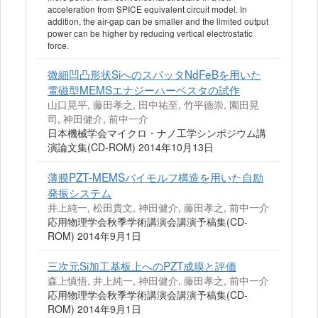
acceleration from SPICE equivalent circuit model. In
addition, the air-gap can be smaller and the limited output
power can be higher by reducing vertical electrostatic
force.
微細凹凸形状SiへのスパッタNdFeBを用いた
電磁型MEMSエナジーハーベスタの試作
山口晃平, 藤田孝之, 田中祐至, 竹平徳崇, 園田晃
司, 神田健介, 前中一介
日本機械学会マイクロ・ナノ工学シンポジウム講
演論文集(CD-ROM) 2014年10月13日
薄膜PZT‐MEMSバイモルフ構造を用いた自励
発振システム
井上純一, 松田貴文, 神田健介, 藤田孝之, 前中一介
応用物理学会秋季学術講演会講演予稿集(CD-
ROM) 2014年9月1日
三次元Si加工基板上へのPZT成膜と評価
森上慎悟, 井上純一, 神田健介, 藤田孝之, 前中一介
応用物理学会秋季学術講演会講演予稿集(CD-
ROM) 2014年9月1日