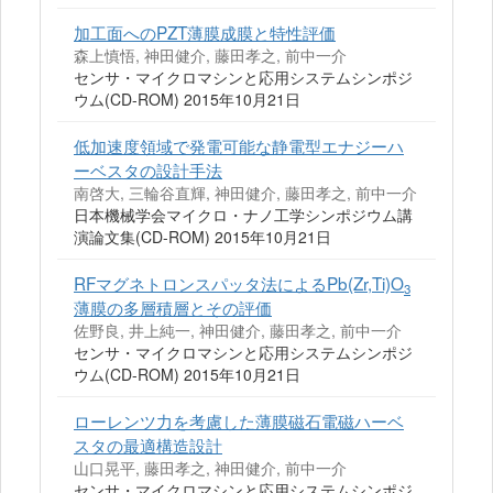
加工面へのPZT薄膜成膜と特性評価
森上慎悟, 神田健介, 藤田孝之, 前中一介
センサ・マイクロマシンと応用システムシンポジ
ウム(CD-ROM) 2015年10月21日
低加速度領域で発電可能な静電型エナジーハ
ーベスタの設計手法
南啓大, 三輪谷直輝, 神田健介, 藤田孝之, 前中一介
日本機械学会マイクロ・ナノ工学シンポジウム講
演論文集(CD-ROM) 2015年10月21日
RFマグネトロンスパッタ法によるPb(Zr,Ti)O
3
薄膜の多層積層とその評価
佐野良, 井上純一, 神田健介, 藤田孝之, 前中一介
センサ・マイクロマシンと応用システムシンポジ
ウム(CD-ROM) 2015年10月21日
ローレンツ力を考慮した薄膜磁石電磁ハーベ
スタの最適構造設計
山口晃平, 藤田孝之, 神田健介, 前中一介
センサ・マイクロマシンと応用システムシンポジ