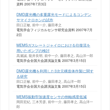
資料 2007年7月3日
DMD露光機の多重露光モードによるコンデン
サマイクロホンの試作
田口正敏, 前中一介, 藤田孝之
電気学会フィジカルセンサ研究会資料 2007年7月
2日
MEMSガスレートジャイロにおける往復流を
用いたポンプの検討
高瀬誠, 龍井良明, 前中一介, 藤田孝之, 高山洋一郎
電気学会全国大会講演論文集 2007年3月15日
DMD露光機を利用した3次元構造体作製に関す
る研究
田口正敏, 前中一介, 藤田孝之, 高山洋一郎
電気学会全国大会講演論文集 2007年3月15日
MEMS振動型加速度センサの他軸感度低減
岡田宏紀, 三木芳彦, 前中一介, 藤田孝之, 高山洋一
郎