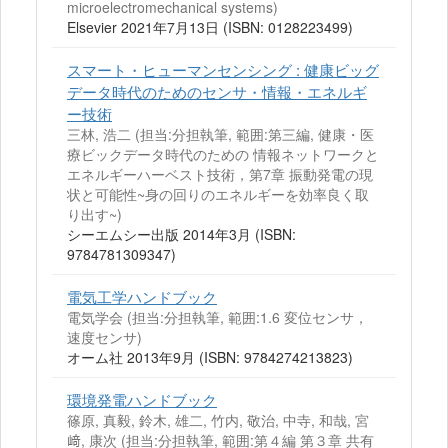
microelectromechanical systems)
Elsevier 2021年7月13日 (ISBN: 0128223499)
スマート・ヒューマンセンシング : 健康ビッグ
データ時代のためのセンサ・情報・エネルギ
ー技術
三林, 浩二 (担当:分担執筆, 範囲:第三編, 健康・医
療ビックデータ時代のための 情報ネットワークと
エネルギーハーベスト技術，第7章 振動発電の現
状と可能性~身の回りのエネルギーを効率良く取
り出す~)
シーエムシー出版 2014年3月 (ISBN:
9784781309347)
電気工学ハンドブック
電気学会 (担当:分担執筆, 範囲:1.6 変位センサ，
速度センサ)
オーム社 2013年9月 (ISBN: 9784274213823)
環境発電ハンドブック
篠原, 真毅, 鈴木, 雄二, 竹内, 敬治, 中寺, 和哉, 宮
﨑, 康次 (担当:分担執筆, 範囲:第４編 第３章 共有