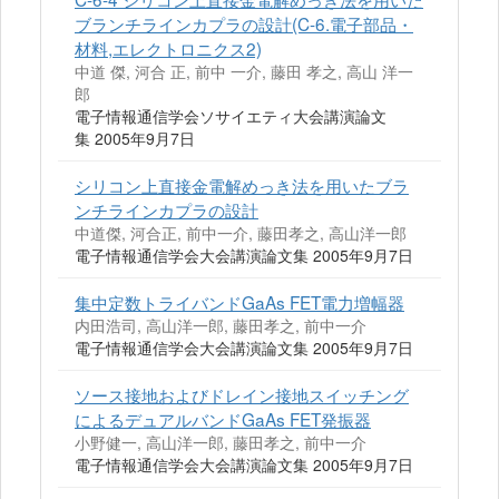
ブランチラインカプラの設計(C-6.電子部品・
材料,エレクトロニクス2)
中道 傑, 河合 正, 前中 一介, 藤田 孝之, 高山 洋一
郎
電子情報通信学会ソサイエティ大会講演論文
集 2005年9月7日
シリコン上直接金電解めっき法を用いたブラ
ンチラインカプラの設計
中道傑, 河合正, 前中一介, 藤田孝之, 高山洋一郎
電子情報通信学会大会講演論文集 2005年9月7日
集中定数トライバンドGaAs FET電力増幅器
内田浩司, 高山洋一郎, 藤田孝之, 前中一介
電子情報通信学会大会講演論文集 2005年9月7日
ソース接地およびドレイン接地スイッチング
によるデュアルバンドGaAs FET発振器
小野健一, 高山洋一郎, 藤田孝之, 前中一介
電子情報通信学会大会講演論文集 2005年9月7日