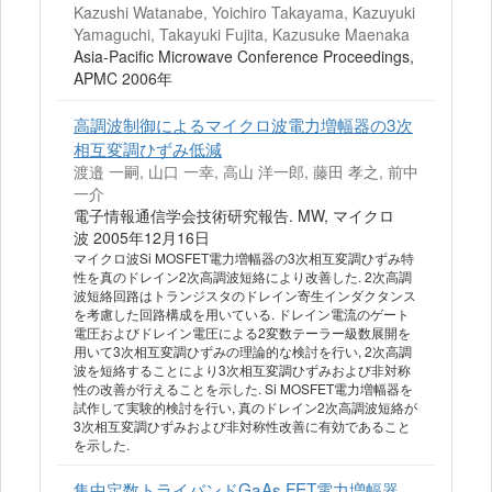
Kazushi Watanabe, Yoichiro Takayama, Kazuyuki
Yamaguchi, Takayuki Fujita, Kazusuke Maenaka
Asia-Pacific Microwave Conference Proceedings,
APMC 2006年
高調波制御によるマイクロ波電力増幅器の3次
相互変調ひずみ低減
渡邉 一嗣, 山口 一幸, 高山 洋一郎, 藤田 孝之, 前中
一介
電子情報通信学会技術研究報告. MW, マイクロ
波 2005年12月16日
マイクロ波Si MOSFET電力増幅器の3次相互変調ひずみ特
性を真のドレイン2次高調波短絡により改善した. 2次高調
波短絡回路はトランジスタのドレイン寄生インダクタンス
を考慮した回路構成を用いている. ドレイン電流のゲート
電圧およびドレイン電圧による2変数テーラー級数展開を
用いて3次相互変調ひずみの理論的な検討を行い, 2次高調
波を短絡することにより3次相互変調ひずみおよび非対称
性の改善が行えることを示した. Si MOSFET電力増幅器を
試作して実験的検討を行い, 真のドレイン2次高調波短絡が
3次相互変調ひずみおよび非対称性改善に有効であること
を示した.
集中定数トライバンドGaAs FET電力増幅器