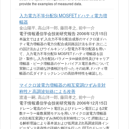
provide the examples of measured data.
入力電力不等分配Si MOSFETドハティ電力増
幅器
金山陽平, 高山洋一郎, 藤田孝之, 前中一介
電子情報通信学会技術研究報告 2006年12月15日
本論文ではまず,入出力不等分配合成形のマイクロ波ドハ
ティ電力増幅器の電力分配合成回路設計法を示す.次に,こ
の設計法およびウイルキンソン型電力不等分配器を用い
て、入力電力不等分配Si MOSFETドハティ増幅器を設
計・製作し,入力分配比パラメータm値依存性及びキャリア
増幅器・ピーク増幅器のゲートバイアス電圧条件について
実験により詳細な評価検討を行った.その結果,ドハティ増
幅器の広ダイナミックレンジの高効率特性を確認した.
マイクロ波電力増幅器の相互変調ひずみ非対
称性と高調波短絡による改善
渡邉一嗣, 高山洋一郎, 藤田孝之, 前中一介
電子情報通信学会技術研究報告 2006年12月15日
ドレーン電流のゲート電圧およびドレーン電圧による2変
数テーラー級数展開モデルを用い,マイクロ波電力増幅器
の3次相互変調ひずみ(IMD3)非対称性について,摂動法によ
る解析理論により基本波および低周波,2次高調波回路イン
ピーダンス依存性の詳細な検討を行った.FETのドレーン寄