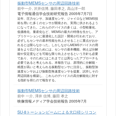
振動型MEMSセンサの周辺回路技術
前中一介, 沢井信博, 藤田孝之, 高山洋一郎
電子情報通信学会技術研究報告 2005年7月7日
近年、圧力センサ、加速度センサ、ジャイロなどMEMS技
術を用いた多くのセンサが開発され、実用に供されるよう
になってきた。これらのデバイスの多くは、小型軽量化、
低価格化、量産化など、MEMSの最大の特徴を生かし、ア
プリケーションに最適化した設計・開発が行われており、
必ずしもセンサの基本性能を向上させることに重点がおか
れるとは限らなかった。しかしながらMEMSデバイスの用
途をより広げるためには、センサの基本機能、例えば分解
能や安定度などを可能な限り向上させるという方針も必要
であり、そのためにはこれまでとは異なったアプローチも
必要であると考えられる。本報告では、原理的に分解能・
精度が高いと考えられる振動型センサに注目し、振動型加
速度センサおよび振動型角速度センサを提案、試作しその
周辺回路を構築し、これらのデバイスの高分解能化に対す
る指針を得たので報告する。
振動型MEMSセンサの周辺回路技術
前中 一介, 澤井 信博, 藤田 孝之
映像情報メディア学会技術報告 2005年7月
SU‐8トーションビームによる大口径シリコン