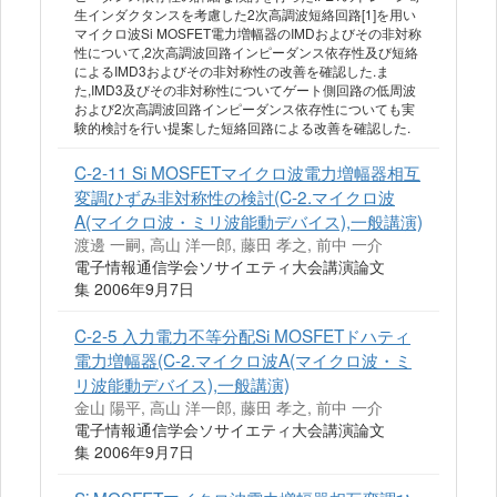
生インダクタンスを考慮した2次高調波短絡回路[1]を用い
マイクロ波Si MOSFET電力増幅器のIMDおよびその非対称
性について,2次高調波回路インピーダンス依存性及び短絡
によるIMD3およびその非対称性の改善を確認した.ま
た,IMD3及びその非対称性についてゲート側回路の低周波
および2次高調波回路インピーダンス依存性についても実
験的検討を行い提案した短絡回路による改善を確認した.
C-2-11 Si MOSFETマイクロ波電力増幅器相互
変調ひずみ非対称性の検討(C-2.マイクロ波
A(マイクロ波・ミリ波能動デバイス),一般講演)
渡邊 一嗣, 高山 洋一郎, 藤田 孝之, 前中 一介
電子情報通信学会ソサイエティ大会講演論文
集 2006年9月7日
C-2-5 入力電力不等分配Si MOSFETドハティ
電力増幅器(C-2.マイクロ波A(マイクロ波・ミ
リ波能動デバイス),一般講演)
金山 陽平, 高山 洋一郎, 藤田 孝之, 前中 一介
電子情報通信学会ソサイエティ大会講演論文
集 2006年9月7日