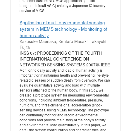
on a semi-custom Bi-CMOS application specific
integrated circuit ASIC) chip by a Japanese IC foundry
service of MICS.
Application of multi-environmental sensing
system in MEMS technology - Monitoring of
human activity
Kazusuke Maenaka, Kentaro Masaki, Takayuki
Fujita
INSS 07: PROCEEDINGS OF THE FOURTH
INTERNATIONAL CONFERENCE ON
NETWORKED SENSING SYSTEMS 2007年 IEEE
Monitoring daily activity and load of human activity is
important for maintaining health and preventing life-style
related diseases or sudden death from overwork. We can
evaluate quantitative activity and load with multiple
sensors attached to the human body. In this study, we
created a prototype system for measuring environmental
conditions, including ambient temperature, pressure,
humidity, and three-dimensional acceleration (shock)
sensing devices, using MEMS technology. The prototype
can continually monitor and record environmental
conditions and provide the history of the body's activity
and environmental load quantitatively. In this paper, we
detail the system configuration and characteristics, and