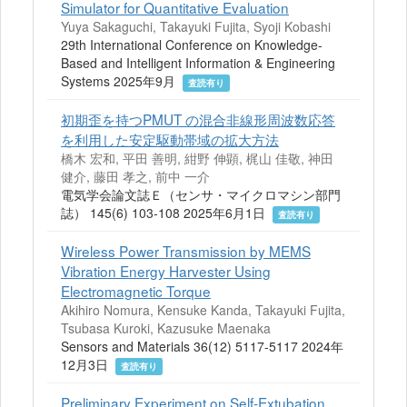
Simulator for Quantitative Evaluation
Yuya Sakaguchi, Takayuki Fujita, Syoji Kobashi
29th International Conference on Knowledge-
Based and Intelligent Information & Engineering
Systems 2025年9月
査読有り
初期歪を持つPMUT の混合非線形周波数応答
を利用した安定駆動帯域の拡大方法
橋木 宏和, 平田 善明, 紺野 伸顕, 梶山 佳敬, 神田
健介, 藤田 孝之, 前中 一介
電気学会論文誌Ｅ（センサ・マイクロマシン部門
誌） 145(6) 103-108 2025年6月1日
査読有り
Wireless Power Transmission by MEMS
Vibration Energy Harvester Using
Electromagnetic Torque
Akihiro Nomura, Kensuke Kanda, Takayuki Fujita,
Tsubasa Kuroki, Kazusuke Maenaka
Sensors and Materials 36(12) 5117-5117 2024年
12月3日
査読有り
Preliminary Experiment on Self-Extubation