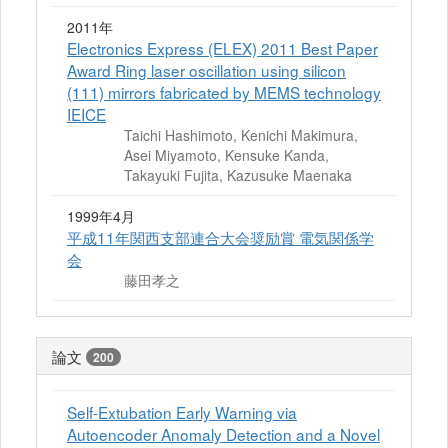
2011年
Electronics Express (ELEX) 2011 Best Paper
Award Ring laser oscillation using silicon
(111) mirrors fabricated by MEMS technology
IEICE
Taichi Hashimoto, Kenichi Makimura,
Asei Miyamoto, Kensuke Kanda,
Takayuki Fujita, Kazusuke Maenaka
1999年4月
平成11年関西支部連合大会奨励賞 電気関係学
会
藤田孝之
論文
200
Self-Extubation Early Warning via
Autoencoder Anomaly Detection and a Novel