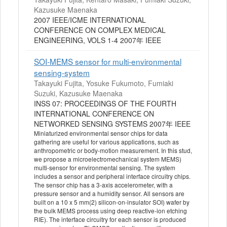
Kazusuke Maenaka
2007 IEEE/ICME INTERNATIONAL
CONFERENCE ON COMPLEX MEDICAL
ENGINEERING, VOLS 1-4 2007年 IEEE
SOI-MEMS sensor for multi-environmental
sensing-system
Takayuki Fujita, Yosuke Fukumoto, Fumiaki
Suzuki, Kazusuke Maenaka
INSS 07: PROCEEDINGS OF THE FOURTH
INTERNATIONAL CONFERENCE ON
NETWORKED SENSING SYSTEMS 2007年 IEEE
Miniaturized environmental sensor chips for data
gathering are useful for various applications, such as
anthropometric or body-motion measurement. In this stud,
we propose a microelectromechanical system MEMS)
multi-sensor for environmental sensing. The system
includes a sensor and peripheral interface circuitry chips.
The sensor chip has a 3-axis accelerometer, with a
pressure sensor and a humidity sensor. All sensors are
built on a 10 x 5 mm(2) silicon-on-insulator SOI) wafer by
the bulk MEMS process using deep reactive-ion etching
RIE). The interface circuitry for each sensor is produced