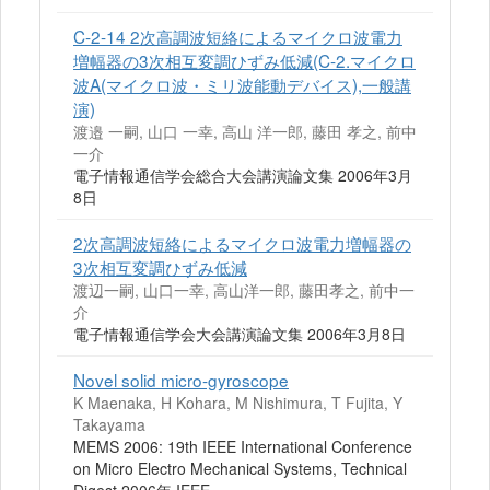
C-2-14 2次高調波短絡によるマイクロ波電力
増幅器の3次相互変調ひずみ低減(C-2.マイクロ
波A(マイクロ波・ミリ波能動デバイス),一般講
演)
渡邉 一嗣, 山口 一幸, 高山 洋一郎, 藤田 孝之, 前中
一介
電子情報通信学会総合大会講演論文集 2006年3月
8日
2次高調波短絡によるマイクロ波電力増幅器の
3次相互変調ひずみ低減
渡辺一嗣, 山口一幸, 高山洋一郎, 藤田孝之, 前中一
介
電子情報通信学会大会講演論文集 2006年3月8日
Novel solid micro-gyroscope
K Maenaka, H Kohara, M Nishimura, T Fujita, Y
Takayama
MEMS 2006: 19th IEEE International Conference
on Micro Electro Mechanical Systems, Technical