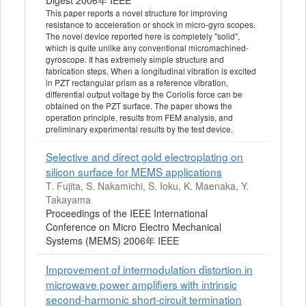
Digest 2006年 IEEE
This paper reports a novel structure for improving
resistance to acceleration or shock in micro-gyro scopes.
The novel device reported here is completely "solid",
which is quite unlike any conventional micromachined-
gyroscope. It has extremely simple structure and
fabrication steps. When a longitudinal vibration is excited
in PZT rectangular prism as a reference vibration,
differential output voltage by the Coriolis force can be
obtained on the PZT surface. The paper shows the
operation principle, results from FEM analysis, and
preliminary experimental results by the test device.
Selective and direct gold electroplating on
silicon surface for MEMS applications
T. Fujita, S. Nakamichi, S. Ioku, K. Maenaka, Y.
Takayama
Proceedings of the IEEE International
Conference on Micro Electro Mechanical
Systems (MEMS) 2006年 IEEE
Improvement of intermodulation distortion in
microwave power amplifiers with intrinsic
second-harmonic short-circuit termination