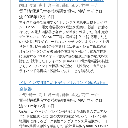
内田 浩司, 高山 洋一郎, 藤田 孝之, 前中 一介
電子情報通信学会技術研究報告. MW, マイクロ
波 2005年12月16日
マイクロ波帯で使用する1トランジスタ集中定数トライバ
ンドGaAs FET電力増幅器の構成法を提案し, 設計・試作を
行った. 本電力増幅器は著者らが以前に報告した, 集中定数
デュアルバンドGaAs FET電力増幅器[12-14]を応用したも
のであり, PINダイオードのスイッチングによりバンドを切
り替える. 整合回路の基本設計にはチェビシェフ低域通過
形インピーダンス変換回路の設計法を用いた. 電力増幅器
に使用するPINダイオード数が2個の構成と1個の構成を検
討した. 試作したトライバンドGaAs FET電力増幅器の特性
より, マルチバンド増幅器の小型化・高性能化に有用なト
ライバンド化構成・設計法であることを確認した.
ドレイン接地によるデュアルバンドGaAs FET
発振器
小野 健一, 高山 洋一郎, 藤田 孝之, 前中 一介
電子情報通信学会技術研究報告. MW, マイクロ
波 2005年12月16日
GaAs FETを用いたドレイン接地による発振器のデュアル
バンド化構成・設計法の実験的確認を行った. ドレイン接
地回路におけるピーク負性コンダクタンス周波数のゲート
付加線路長依存性を検討した. 設計周波数を800/1500MHz