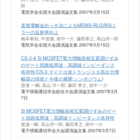
郎
電気学会全国大会講演論文集 2007年3月15日
直接電解金めっき法によるMEMS‐RLG用Siミ
ラーの反射率向上
橋本泰知, 中道傑, 前中一介, 藤田孝之, 高山洋一郎
電気学会全国大会講演論文集 2007年3月15日
CS-3-6 Si MOSFET電力増幅器相互変調ひずみ
のゲート回路低周波・高調波インピーダンス
依存性(CS-3.マイクロ波トランジスタ高出力増
幅器の現状と今後の展開,シンポジウム)
渡邊 一嗣, 高山 洋一郎, 藤田 孝之, 前中 一介
電子情報通信学会総合大会講演論文集 2007年3月
7日
Si MOSFET電力増幅器相互変調ひずみのゲー
ト回路低周波・高調波インピーダンス依存性
渡邉一嗣, 高山洋一郎, 藤田孝之, 前中一介
電子情報通信学会大会講演論文集 2007年3月7日