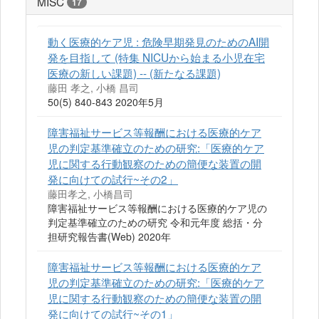
MISC
17
動く医療的ケア児 : 危険早期発見のためのAI開
発を目指して (特集 NICUから始まる小児在宅
医療の新しい課題) -- (新たなる課題)
藤田 孝之, 小橋 昌司
50(5) 840-843 2020年5月
障害福祉サービス等報酬における医療的ケア
児の判定基準確立のための研究:「医療的ケア
児に関する行動観察のための簡便な装置の開
発に向けての試行~その2」
藤田孝之, 小橋昌司
障害福祉サービス等報酬における医療的ケア児の
判定基準確立のための研究 令和元年度 総括・分
担研究報告書(Web) 2020年
障害福祉サービス等報酬における医療的ケア
児の判定基準確立のための研究:「医療的ケア
児に関する行動観察のための簡便な装置の開
発に向けての試行~その1」