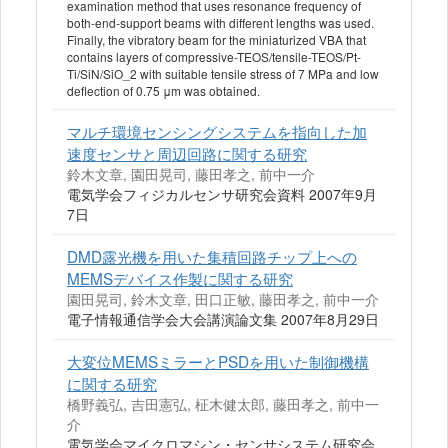
examination method that uses resonance frequency of
both-end-support beams with different lengths was used.
Finally, the vibratory beam for the miniaturized VBA that
contains layers of compressive-TEOS/tensile-TEOS/Pt-
Ti/SiN/SiO_2 with suitable tensile stress of 7 MPa and low
deflection of 0.75 μm was obtained.
マルチ環境センシングシステムを指向した加
速度センサと周辺回路に関する研究
鈴木文章, 園田晃司, 藤田孝之, 前中一介
電気学会フィジカルセンサ研究会資料 2007年9月
7日
DMD露光機を用いた集積回路チップ上への
MEMSデバイス作製に関する研究
園田晃司, 鈴木文章, 田口正敏, 藤田孝之, 前中一介
電子情報通信学会大会講演論文集 2007年8月29日
大変位MEMSミラーとPSDを用いた制御機構
に関する研究
橋野義弘, 吉田憲弘, 柾木健太郎, 藤田孝之, 前中一
介
電気学会マイクロマシン・センサシステム研究会