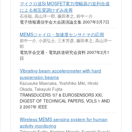
マイクロ波Si MOSFET電力増幅器の並列合成
による相互変調ひずみ改善
石谷聡, 高山洋一郎, 藤田孝之, 前中一介
電子情報通信学会大会講演論文集 2007年3月7日
MEMSジャイロ・加速度センサとその応用
前中一介, 小原弘士, 三木芳彦, 藤田孝之, 高山洋一
郎
電気学会交通・電気鉄道研究会資料 2007年2月1
日
Vibrating beam accelerometer with hard
suspension beams
Kazusuke Maenaka, Yoshihiko Miki, Hiroki
Okada, Takayuki Fujita
TRANSDUCERS '07 & EUROSENSORS XXI,
DIGEST OF TECHNICAL PAPERS, VOLS 1 AND
2 2007年 IEEE
Wireless MEMS sensing system for human
activity monitoring
Takayuki Fujita, Kentaro Masaki, Fumiaki Suzuki,