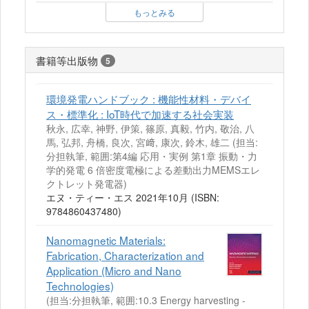
もっとみる
書籍等出版物
5
環境発電ハンドブック : 機能性材料・デバイ
ス・標準化 : IoT時代で加速する社会実装
秋永, 広幸, 神野, 伊策, 篠原, 真毅, 竹内, 敬治, 八
馬, 弘邦, 舟橋, 良次, 宮﨑, 康次, 鈴木, 雄二 (担当:
分担執筆, 範囲:第4編 応用・実例 第1章 振動・力
学的発電 6 倍密度電極による差動出力MEMSエレ
クトレット発電器)
エヌ・ティー・エス 2021年10月 (ISBN:
9784860437480)
Nanomagnetic Materials:
Fabrication, Characterization and
Application (Micro and Nano
Technologies)
(担当:分担執筆, 範囲:10.3 Energy harvesting -