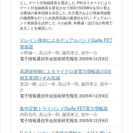
とし, ゲート付加線路長を選定した. PINダイオードにより
ゲート付加線路長を変化させて800/1500MHzを切り替え
る構成の基本回路を決定した. 出力電力および発振周波数
の微調整を行うため負荷回路の最適化を行い, デュアルバ
ンド発振器を試作した. その結果, 本構成・設計法が有用で
あることを確認した.
ドレイン接地によるデュアルバンドGaAs FET
発振器
小野健一, 高山洋一郎, 藤田孝之, 前中一介
電子情報通信学会技術研究報告 2005年12月9日
高調波制御によるマイクロ波電力増幅器の3次
相互変調ひずみ低減
渡辺一嗣, 山口一幸, 高山洋一郎, 藤田孝之, 前中一
介
電子情報通信学会技術研究報告 2005年12月9日
集中定数トライバンドGaAs FET電力増幅器
内田浩司, 高山洋一郎, 藤田孝之, 前中一介
電子情報通信学会技術研究報告 2005年12月9日
C-6-4 シリコン上直接金電解めっき法を用いた