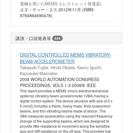
電極を用いたMEMS エレクトレット発電器)
エヌ・ティー・エス 2012年11月 (ISBN:
9784864690478)
講演・口頭発表等
444
DIGITAL-CONTROLLED MEMS VIBRATORY-
BEAM-ACCELEROMETER
Takayuki Fujita, Hiroki Okada, Kaoru Iguchi,
Kazusuke Maenaka
2008 WORLD AUTOMATION CONGRESS
PROCEEDINGS, VOLS 1-3 2008年 IEEE
This report provides a MEMS (micro-electromechanical
systems) vibratory beam accelerometer (VBA) having a
digital control system. The device structure with size of 5 x
5 mm(2) includes a frame, heavy mass, thick suspension
beams, and thin vibrating beams made of silicon. The
VBA measures acceleration using the resonant frequency
change of the supporting beams, which are designed to
provide little resistance to movement along the sensitive
axis and stiff resistance on the off-axis. This provides low