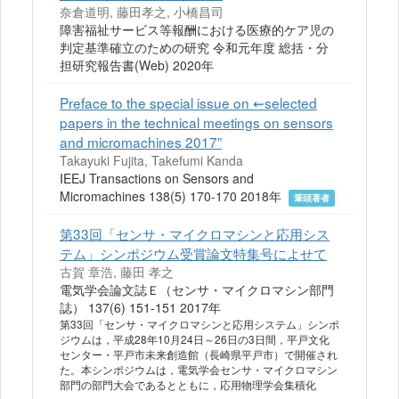
奈倉道明, 藤田孝之, 小橋昌司
障害福祉サービス等報酬における医療的ケア児の
判定基準確立のための研究 令和元年度 総括・分
担研究報告書(Web) 2020年
Preface to the special issue on ⇜selected
papers in the technical meetings on sensors
and micromachines 2017”
Takayuki Fujita, Takefumi Kanda
IEEJ Transactions on Sensors and
Micromachines 138(5) 170-170 2018年
筆頭著者
第33回「センサ・マイクロマシンと応用シス
テム」シンポジウム受賞論文特集号によせて
古賀 章浩, 藤田 孝之
電気学会論文誌Ｅ（センサ・マイクロマシン部門
誌） 137(6) 151-151 2017年
第33回「センサ・マイクロマシンと応用システム」シンポ
ジウムは，平成28年10月24日～26日の3日間，平戸文化
センター・平戸市未来創造館（長崎県平戸市）で開催され
た。本シンポジウムは，電気学会センサ・マイクロマシン
部門の部門大会であるとともに，応用物理学会集積化