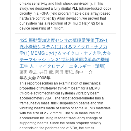
off-axis sensitivity and high shock survivability. In this
study, we designed a fully digital PLL (phase-locked loop)
circuitry in a FGPA (field programmable gate array) based
hardware controller. By Allan deviation, we proved that
our system has a resolution of 34 mu G Hz(-1/2) for a
device operating at 1 mTorr.
425 振動型加速度センサの薄膜梁評価(T09-1
微小機械システムにおけるマイクロ・ナノ力
学(1) MEMSにおけるマイクロ・ナノ力学,大会
テーマセッション,21世紀地球環境革命の機械
工学:人・マイクロナノ・エネルギー・環境)
藤田 孝之, 井口 薫, 岡田 宏紀, 前中 一介
年次大会 2008年
This report describes an examination of mechanical
properties of multi-layer thin-film beam for a MEMS
(micro-electromechanical systems) vibratory beam
accelerometer (VBA). The target accelerometer has a
frame, heavy mass, thick suspension beams and thin
vibrating beams made of silicon or some MEMS materials
with the size of 2 × 2 mm^2. The VBA measures the
acceleration by using resonant frequency change of
supporting beams. Since the beam property heavily
depends on the performance of VBA, the stress