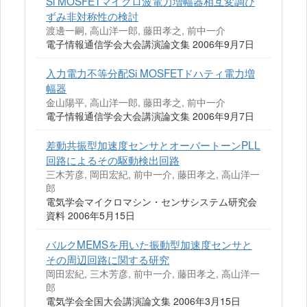
Si MOSFETマイクロ波電力増幅器相互変調ひ
ずみ非対称性の検討
渡邊一嗣, 高山洋一郎, 藤田孝之, 前中一介
電子情報通信学会大会講演論文集 2006年9月7日
入力電力不等分配Si MOSFETドハティ電力増
幅器
金山陽平, 高山洋一郎, 藤田孝之, 前中一介
電子情報通信学会大会講演論文集 2006年9月7日
差動共振型加速度センサとオーバートーンPLL
回路によるその駆動検出回路
三木芳彦, 岡田宏紀, 前中一介, 藤田孝之, 高山洋一
郎
電気学会マイクロマシン・センサシステム研究会
資料 2006年5月15日
バルクMEMSを用いた振動型加速度センサと
その周辺回路に関する研究
岡田宏紀, 三木芳彦, 前中一介, 藤田孝之, 高山洋一
郎
電気学会全国大会講演論文集 2006年3月15日