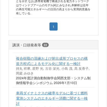
とを示す.なお,誘導発電機で構成される電力ネットワーク
はウィンドブアームのモデル[4]とみなされ,本解析は近年
の再生可能エネルギーへの注目の高まりから実用的意義を
有している.
1
講演・口頭発表等
22
複合樹脂の混練および射出成形プロセスの構
造方程式によるモデル化に関する一検討
持丸 祥摩, 星野 光, 古谷 栄光, 小島 茂, 髙 友香子,
岡庭 みゆき
2024年度計測自動制御学会関西支部・システム制
御情報学会シンポジウム 2026年1月10日
車両ダイナミクスの確率モデルに基づく燃料
電池システムのエネルギー消費に関する一検
討