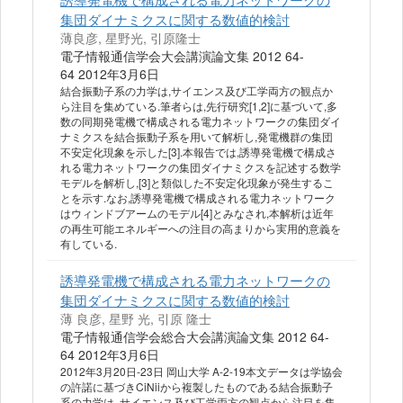
集団ダイナミクスに関する数値的検討
薄良彦, 星野光, 引原隆士
電子情報通信学会大会講演論文集 2012 64-
64 2012年3月6日
結合振動子系の力学は,サイエンス及び工学両方の観点か
ら注目を集めている.筆者らは,先行研究[1,2]に基づいて,多
数の同期発電機で構成される電力ネットワークの集団ダイ
ナミクスを結合振動子系を用いて解析し,発電機群の集団
不安定化現象を示した[3].本報告では,誘導発電機で構成さ
れる電力ネットワークの集団ダイナミクスを記述する数学
モデルを解析し,[3]と類似した不安定化現象が発生するこ
とを示す.なお,誘導発電機で構成される電力ネットワーク
はウィンドブアームのモデル[4]とみなされ,本解析は近年
の再生可能エネルギーへの注目の高まりから実用的意義を
有している.
誘導発電機で構成される電力ネットワークの
集団ダイナミクスに関する数値的検討
薄 良彦, 星野 光, 引原 隆士
電子情報通信学会総合大会講演論文集 2012 64-
64 2012年3月6日
2012年3月20日-23日 岡山大学 A-2-19本文データは学協会
の許諾に基づきCiNiiから複製したものである結合振動子
系の力学は, サイエンス及び工学両方の観点から注目を集