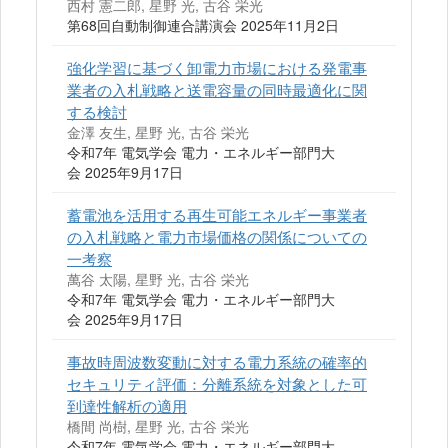
西村 憲二郎, 星野 光, 古谷 栄光
第68回自動制御連合講演会 2025年11月2日
強化学習に基づく卸電力市場における発電事
業者の入札戦略と送電容量の同時最適化に関
する検討
金澤 友生, 星野 光, 古谷 栄光
令和7年 電気学会 電力・エネルギー部門大
会 2025年9月17日
蓄電池を活用する再生可能エネルギー事業者
の入札戦略と電力市場価格の関係についての
一考察
萬谷 太陽, 星野 光, 古谷 栄光
令和7年 電気学会 電力・エネルギー部門大
会 2025年9月17日
事故時周波数変動に対する電力系統の確率的
セキュリティ評価：分離系統を対象とした可
到達性解析の適用
橋間 尚樹, 星野 光, 古谷 栄光
令和7年 電気学会 電力・エネルギー部門大