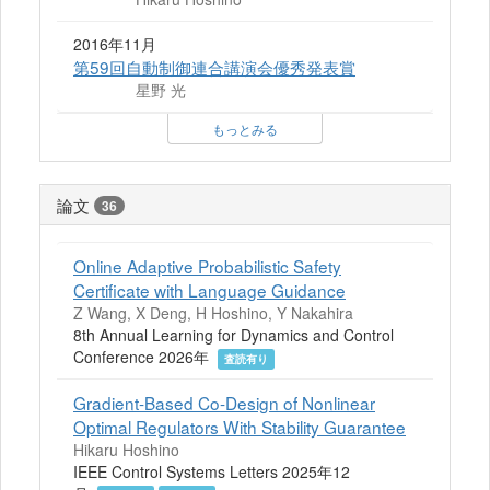
2016年11月
第59回自動制御連合講演会優秀発表賞
星野 光
もっとみる
論文
36
Online Adaptive Probabilistic Safety
Certificate with Language Guidance
Z Wang, X Deng, H Hoshino, Y Nakahira
8th Annual Learning for Dynamics and Control
Conference 2026年
査読有り
Gradient-Based Co-Design of Nonlinear
Optimal Regulators With Stability Guarantee
Hikaru Hoshino
IEEE Control Systems Letters 2025年12