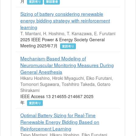
月
査読有り
筆頭著者
Sizing of battery considering renewable
energy bidding strategy with reinforcement
learning
T. Mantani, H. Hoshino, T. Kanazawa, E. Furutani
2025 IEEE Power & Energy Society General
Meeting 2025年7月
査読有り
Mechanism-Based Modeling of
Neuromuscular Monitoring Measures During
General Anesthesia
Hikaru Hoshino, Hiroki Miyaguchi, Eiko Furutani,
Tomonori Sugawara, Toshihiro Takeda, Gotaro
Shirakami
IEEE Access 13 214655-214667 2025
年
査読有り
Optimal Battery Sizing for Real-Time
Renewable Energy Bidding Based on
Reinforcement Learning
Taiyo Mantani, Hikaru Hoshino, Eiko Furutani