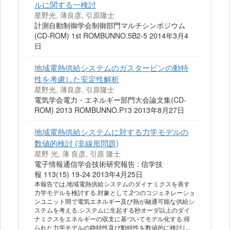
ルに関する一検討
星野光, 薄良彦, 引原隆士
計測自動制御学会制御部門マルチシンポジウム
(CD-ROM) 1st ROMBUNNO.5B2-5 2014年3月4
日
地域電熱供給システムのガスタービンの動特
性を考慮した安定性解析
星野光, 薄良彦, 引原隆士
電気学会電力・エネルギー部門大会論文集(CD-
ROM) 2013 ROMBUNNO.P13 2013年8月27日
地域電熱供給システムに対する力学モデルの
数値的検討 (非線形問題)
星野 光, 薄 良彦, 引原 隆士
電子情報通信学会技術研究報告 : 信学技
報 113(15) 19-24 2013年4月25日
本報告では,地域電熱供給システムのダイナミクスを表す
力学モデルを検討する.対象として,2つのコジェネレーショ
ンユニット間で電気エネルギー及び熱が融通可能な供給シ
ステムを考える.システムに生起する秒オーダ以上のダイ
ナミクスをエネルギーの収支に基づいてモデル化する.得
られた力学モデルの静特性及び動特性を数値的に検討し,