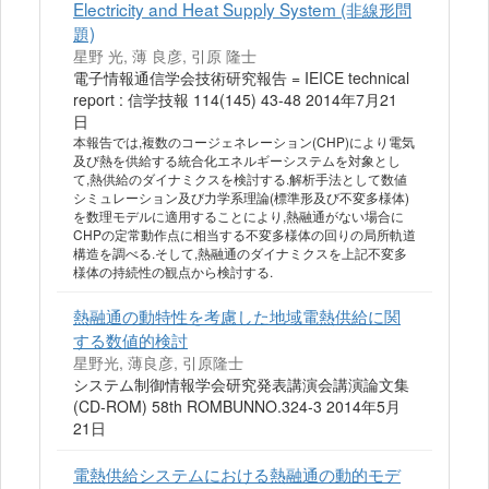
Electricity and Heat Supply System (非線形問
題)
星野 光, 薄 良彦, 引原 隆士
電子情報通信学会技術研究報告 = IEICE technical
report : 信学技報 114(145) 43-48 2014年7月21
日
本報告では,複数のコージェネレーション(CHP)により電気
及び熱を供給する統合化エネルギーシステムを対象とし
て,熱供給のダイナミクスを検討する.解析手法として数値
シミュレーション及び力学系理論(標準形及び不変多様体)
を数理モデルに適用することにより,熱融通がない場合に
CHPの定常動作点に相当する不変多様体の回りの局所軌道
構造を調べる.そして,熱融通のダイナミクスを上記不変多
様体の持続性の観点から検討する.
熱融通の動特性を考慮した地域電熱供給に関
する数値的検討
星野光, 薄良彦, 引原隆士
システム制御情報学会研究発表講演会講演論文集
(CD-ROM) 58th ROMBUNNO.324-3 2014年5月
21日
電熱供給システムにおける熱融通の動的モデ