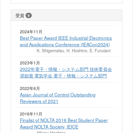
受賞
9
2024年11月
Best Paper Award IEEE Industrial Electronics
and Applications Conference (IEACon2024)
K. Shigematsu, H. Hoshino, E. Furutani
2023年1月
2022年電子・情報・システム部門 技術委員会
奨励賞 電気学会 電子・情報・システム部門
2022年6月
Asian Journal of Control Outstanding
Reviewers of 2021
2016年11月
Finalist of NOLTA 2016 Best Student Paper
Award NOLTA Society, IEICE
Hikaru Hoshino