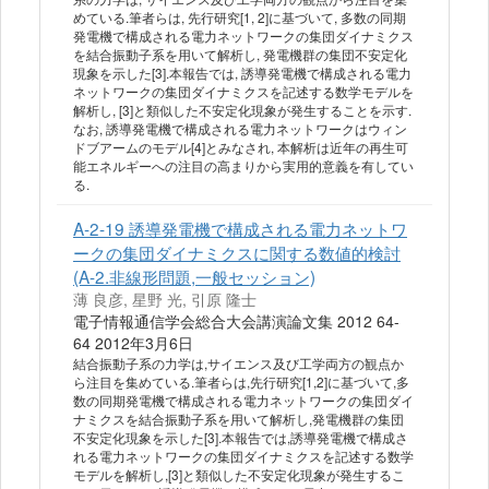
めている.筆者らは, 先行研究[1, 2]に基づいて, 多数の同期
発電機で構成される電力ネットワークの集団ダイナミクス
を結合振動子系を用いて解析し, 発電機群の集団不安定化
現象を示した[3].本報告では, 誘導発電機で構成される電力
ネットワークの集団ダイナミクスを記述する数学モデルを
解析し, [3]と類似した不安定化現象が発生することを示す.
なお, 誘導発電機で構成される電力ネットワークはウィン
ドブアームのモデル[4]とみなされ, 本解析は近年の再生可
能エネルギーへの注目の高まりから実用的意義を有してい
る.
A-2-19 誘導発電機で構成される電力ネットワ
ークの集団ダイナミクスに関する数値的検討
(A-2.非線形問題,一般セッション)
薄 良彦, 星野 光, 引原 隆士
電子情報通信学会総合大会講演論文集 2012 64-
64 2012年3月6日
結合振動子系の力学は,サイエンス及び工学両方の観点か
ら注目を集めている.筆者らは,先行研究[1,2]に基づいて,多
数の同期発電機で構成される電力ネットワークの集団ダイ
ナミクスを結合振動子系を用いて解析し,発電機群の集団
不安定化現象を示した[3].本報告では,誘導発電機で構成さ
れる電力ネットワークの集団ダイナミクスを記述する数学
モデルを解析し,[3]と類似した不安定化現象が発生するこ