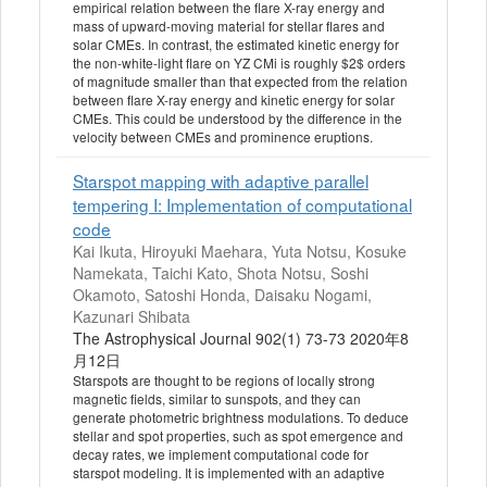
empirical relation between the flare X-ray energy and
mass of upward-moving material for stellar flares and
solar CMEs. In contrast, the estimated kinetic energy for
the non-white-light flare on YZ CMi is roughly $2$ orders
of magnitude smaller than that expected from the relation
between flare X-ray energy and kinetic energy for solar
CMEs. This could be understood by the difference in the
velocity between CMEs and prominence eruptions.
Starspot mapping with adaptive parallel
tempering I: Implementation of computational
code
Kai Ikuta, Hiroyuki Maehara, Yuta Notsu, Kosuke
Namekata, Taichi Kato, Shota Notsu, Soshi
Okamoto, Satoshi Honda, Daisaku Nogami,
Kazunari Shibata
The Astrophysical Journal 902(1) 73-73 2020年8
月12日
Starspots are thought to be regions of locally strong
magnetic fields, similar to sunspots, and they can
generate photometric brightness modulations. To deduce
stellar and spot properties, such as spot emergence and
decay rates, we implement computational code for
starspot modeling. It is implemented with an adaptive