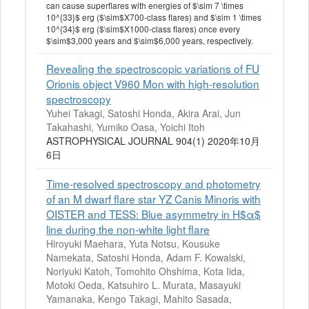
can cause superflares with energies of $\sim 7 \times
10^{33}$ erg ($\sim$X700-class flares) and $\sim 1 \times
10^{34}$ erg ($\sim$X1000-class flares) once every
$\sim$3,000 years and $\sim$6,000 years, respectively.
Revealing the spectroscopic variations of FU
Orionis object V960 Mon with high-resolution
spectroscopy
Yuhei Takagi, Satoshi Honda, Akira Arai, Jun
Takahashi, Yumiko Oasa, Yoichi Itoh
ASTROPHYSICAL JOURNAL 904(1) 2020年10月
6日
Time-resolved spectroscopy and photometry
of an M dwarf flare star YZ Canis Minoris with
OISTER and TESS: Blue asymmetry in H$α$
line during the non-white light flare
Hiroyuki Maehara, Yuta Notsu, Kousuke
Namekata, Satoshi Honda, Adam F. Kowalski,
Noriyuki Katoh, Tomohito Ohshima, Kota Iida,
Motoki Oeda, Katsuhiro L. Murata, Masayuki
Yamanaka, Kengo Takagi, Mahito Sasada,