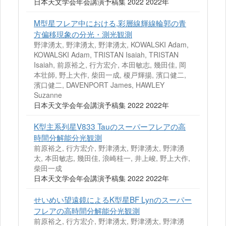
日本天文学会年会講演予稿集 2022 2022年
M型星フレア中における,彩層線輝線輪郭の青
方偏移現象の分光・測光観測
野津湧太, 野津湧太, 野津湧太, KOWALSKI Adam,
KOWALSKI Adam, TRISTAN Isaiah, TRISTAN
Isaiah, 前原裕之, 行方宏介, 本田敏志, 幾田佳, 岡
本壮師, 野上大作, 柴田一成, 榎戸輝揚, 濱口健二,
濱口健二, DAVENPORT James, HAWLEY
Suzanne
日本天文学会年会講演予稿集 2022 2022年
K型主系列星V833 Tauのスーパーフレアの高
時間分解能分光観測
前原裕之, 行方宏介, 野津湧太, 野津湧太, 野津湧
太, 本田敏志, 幾田佳, 浪崎桂一, 井上峻, 野上大作,
柴田一成
日本天文学会年会講演予稿集 2022 2022年
せいめい望遠鏡によるK型星BF Lynのスーパー
フレアの高時間分解能分光観測
前原裕之, 行方宏介, 野津湧太, 野津湧太, 野津湧