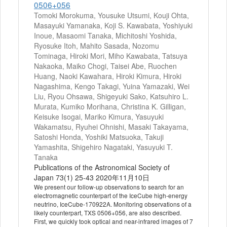
0506+056
Tomoki Morokuma, Yousuke Utsumi, Kouji Ohta,
Masayuki Yamanaka, Koji S. Kawabata, Yoshiyuki
Inoue, Masaomi Tanaka, Michitoshi Yoshida,
Ryosuke Itoh, Mahito Sasada, Nozomu
Tominaga, Hiroki Mori, Miho Kawabata, Tatsuya
Nakaoka, Maiko Chogi, Taisei Abe, Ruochen
Huang, Naoki Kawahara, Hiroki Kimura, Hiroki
Nagashima, Kengo Takagi, Yuina Yamazaki, Wei
Liu, Ryou Ohsawa, Shigeyuki Sako, Katsuhiro L.
Murata, Kumiko Morihana, Christina K. Gilligan,
Keisuke Isogai, Mariko Kimura, Yasuyuki
Wakamatsu, Ryuhei Ohnishi, Masaki Takayama,
Satoshi Honda, Yoshiki Matsuoka, Takuji
Yamashita, Shigehiro Nagataki, Yasuyuki T.
Tanaka
Publications of the Astronomical Society of
Japan 73(1) 25-43 2020年11月10日
We present our follow-up observations to search for an
electromagnetic counterpart of the IceCube high-energy
neutrino, IceCube-170922A. Monitoring observations of a
likely counterpart, TXS 0506+056, are also described.
First, we quickly took optical and near-infrared images of 7