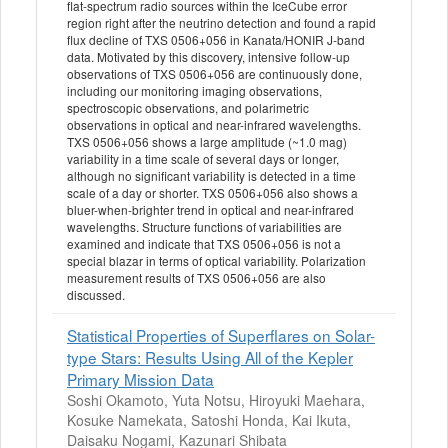
flat-spectrum radio sources within the IceCube error
region right after the neutrino detection and found a rapid
flux decline of TXS 0506+056 in Kanata/HONIR J-band
data. Motivated by this discovery, intensive follow-up
observations of TXS 0506+056 are continuously done,
including our monitoring imaging observations,
spectroscopic observations, and polarimetric
observations in optical and near-infrared wavelengths.
TXS 0506+056 shows a large amplitude (~1.0 mag)
variability in a time scale of several days or longer,
although no significant variability is detected in a time
scale of a day or shorter. TXS 0506+056 also shows a
bluer-when-brighter trend in optical and near-infrared
wavelengths. Structure functions of variabilities are
examined and indicate that TXS 0506+056 is not a
special blazar in terms of optical variability. Polarization
measurement results of TXS 0506+056 are also
discussed.
Statistical Properties of Superflares on Solar-
type Stars: Results Using All of the Kepler
Primary Mission Data
Soshi Okamoto, Yuta Notsu, Hiroyuki Maehara,
Kosuke Namekata, Satoshi Honda, Kai Ikuta,
Daisaku Nogami, Kazunari Shibata