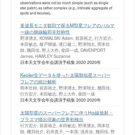
observations were not so much simple (such as single
star patch) as rather complex (e.g., intricate aggregate of
spots and faculae).
多波長モニタ観則で探るM型星フレアのバルマ
ー線の輝線輪郭非対称性
野津湧太, KOWALSKI Adam, 前原裕之, 行方宏介,
本田敏志, 榎戸輝揚, 濱口健二, 野津翔太, 岡本壮
師, 幾田佳, 野上大作, 柴田一成, DAVENPORT
James, HAWLEY Suzanne
日本天文学会年会講演予稿集 2020 2020年
Kepler全データを使った太陽類似星スーパー
フレアの統計解析
岡本壮師, 前原裕之, 野津湧太, 野津翔太, 幾田佳,
行方宏介, 本田敏志, 野上大作, 柴田一成
日本天文学会年会講演予稿集 2020 2020年
太陽型星のスーパーフレアに伴うHα線放射・
プラズマ噴出現象の世界初検出
行方宏介, 前原裕之, 本田敏志, 野津湧太, 岡本壮
師, 磯貝桂介, 石井貴子, 一本潔, 浅井歩, 幾田佳, 野