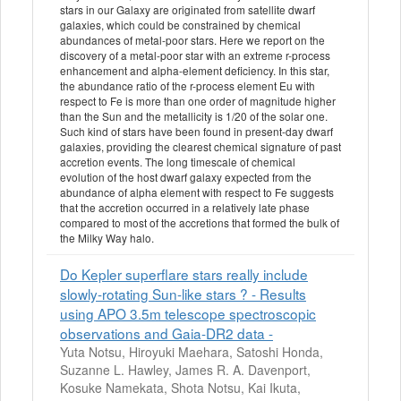
stars in our Galaxy are originated from satellite dwarf
galaxies, which could be constrained by chemical
abundances of metal-poor stars. Here we report on the
discovery of a metal-poor star with an extreme r-process
enhancement and alpha-element deficiency. In this star,
the abundance ratio of the r-process element Eu with
respect to Fe is more than one order of magnitude higher
than the Sun and the metallicity is 1/20 of the solar one.
Such kind of stars have been found in present-day dwarf
galaxies, providing the clearest chemical signature of past
accretion events. The long timescale of chemical
evolution of the host dwarf galaxy expected from the
abundance of alpha element with respect to Fe suggests
that the accretion occurred in a relatively late phase
compared to most of the accretions that formed the bulk of
the Milky Way halo.
Do Kepler superflare stars really include
slowly-rotating Sun-like stars ? - Results
using APO 3.5m telescope spectroscopic
observations and Gaia-DR2 data -
Yuta Notsu, Hiroyuki Maehara, Satoshi Honda,
Suzanne L. Hawley, James R. A. Davenport,
Kosuke Namekata, Shota Notsu, Kai Ikuta,