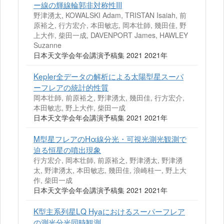
ー線の輝線輪郭非対称性III
野津湧太, KOWALSKI Adam, TRISTAN Isaiah, 前
原裕之, 行方宏介, 本田敏志, 岡本壮師, 幾田佳, 野
上大作, 柴田一成, DAVENPORT James, HAWLEY
Suzanne
日本天文学会年会講演予稿集 2021 2021年
Kepler全データの解析による太陽型星スーパ
ーフレアの統計的性質
岡本壮師, 前原裕之, 野津湧太, 幾田佳, 行方宏介,
本田敏志, 野上大作, 柴田一成
日本天文学会年会講演予稿集 2021 2021年
M型星フレアのHα線分光・可視光測光観測で
迫る恒星の噴出現象
行方宏介, 岡本壮師, 前原裕之, 野津湧太, 野津湧
太, 野津湧太, 本田敏志, 幾田佳, 浪崎桂一, 野上大
作, 柴田一成
日本天文学会年会講演予稿集 2021 2021年
K型主系列星LQ Hyaにおけるスーパーフレア
の測光分光同時観測