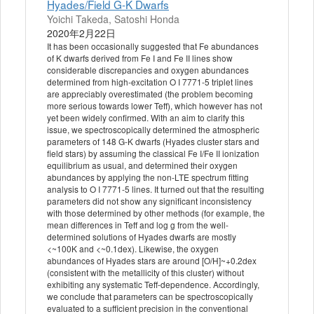
Hyades/Field G-K Dwarfs
Yoichi Takeda, Satoshi Honda
2020年2月22日
It has been occasionally suggested that Fe abundances
of K dwarfs derived from Fe I and Fe II lines show
considerable discrepancies and oxygen abundances
determined from high-excitation O I 7771-5 triplet lines
are appreciably overestimated (the problem becoming
more serious towards lower Teff), which however has not
yet been widely confirmed. With an aim to clarify this
issue, we spectroscopically determined the atmospheric
parameters of 148 G-K dwarfs (Hyades cluster stars and
field stars) by assuming the classical Fe I/Fe II ionization
equilibrium as usual, and determined their oxygen
abundances by applying the non-LTE spectrum fitting
analysis to O I 7771-5 lines. It turned out that the resulting
parameters did not show any significant inconsistency
with those determined by other methods (for example, the
mean differences in Teff and log g from the well-
determined solutions of Hyades dwarfs are mostly
<~100K and <~0.1dex). Likewise, the oxygen
abundances of Hyades stars are around [O/H]~+0.2dex
(consistent with the metallicity of this cluster) without
exhibiting any systematic Teff-dependence. Accordingly,
we conclude that parameters can be spectroscopically
evaluated to a sufficient precision in the conventional