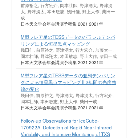
前原裕之, 行方宏介, 岡本壮師, 野津湧太, 野津湧
太, 野津湧太, 本田敏志, 幾田佳, 野上大作, 柴田一
成
日本天文学会年会講演予稿集 2021 2021年
M型フレア星のTESSデータのパラレルテンパ
リングによる恒星黒点マッピング
幾田佳, 前原裕之, 野津湧太, 行方宏介, 加藤太一,
岡本壮師, 野津翔太, 本田敏志, 野上大作, 柴田一成
日本天文学会年会講演予稿集 2021 2021年
M型フレア星のTESSデータの並列テンパリン
グによる恒星黒点マッピング II 2年間の光度曲
線の変化
幾田佳, 前原裕之, 野津湧太, 野津湧太, 行方宏介,
岡本壮師, 本田敏志, 野上大作, 柴田一成
日本天文学会年会講演予稿集 2021 2021年
Follow-up Observations for IceCube-
170922A: Detection of Rapid Near-Infrared
Variability and Intensive Monitoring of TXS