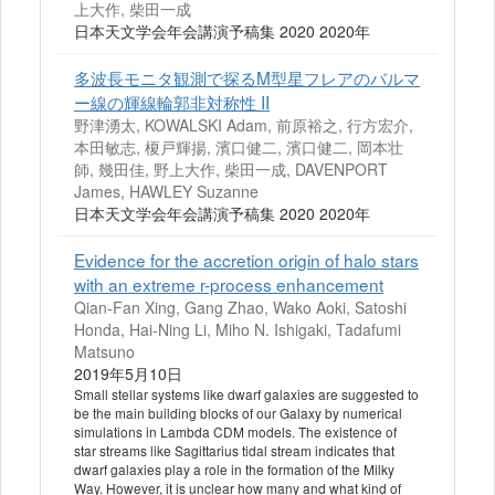
上大作, 柴田一成
日本天文学会年会講演予稿集 2020 2020年
多波長モニタ観測で探るM型星フレアのバルマ
ー線の輝線輪郭非対称性 II
野津湧太, KOWALSKI Adam, 前原裕之, 行方宏介,
本田敏志, 榎戸輝揚, 濱口健二, 濱口健二, 岡本壮
師, 幾田佳, 野上大作, 柴田一成, DAVENPORT
James, HAWLEY Suzanne
日本天文学会年会講演予稿集 2020 2020年
Evidence for the accretion origin of halo stars
with an extreme r-process enhancement
Qian-Fan Xing, Gang Zhao, Wako Aoki, Satoshi
Honda, Hai-Ning Li, Miho N. Ishigaki, Tadafumi
Matsuno
2019年5月10日
Small stellar systems like dwarf galaxies are suggested to
be the main building blocks of our Galaxy by numerical
simulations in Lambda CDM models. The existence of
star streams like Sagittarius tidal stream indicates that
dwarf galaxies play a role in the formation of the Milky
Way. However, it is unclear how many and what kind of