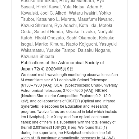
Kosuke Namekata, Hiroyuki Maehara, Ryo
Sasaki, Hiroki Kawai, Yuta Notsu, Adam F.
Kowalski, Joel C. Allred, Wataru Iwakiri, Yohko
Tsuboi, Katsuhiro L. Murata, Masafumi Niwano,
Kazuki Shiraishi, Ryo Adachi, Kota Iida, Motoki
Oeda, Satoshi Honda, Miyako Tozuka, Noriyuki
Katoh, Hiroki Onozato, Soshi Okamoto, Keisuke
Isogai, Mariko Kimura, Naoto Kojiguchi, Yasuyuki
Wakamatsu, Yusuke Tampo, Daisaku Nogami,
Kazunari Shibata
Publications of the Astronomical Society of
Japan 72(4) 2020年5月9日
We report multi-wavelength monitoring observations of an
M-dwarf flare star AD Leonis with Seimei Telescope
(6150--7930 {\AA}), SCAT (Spectroscopic Chuo-university
Astronomical Telescope; 3700--7500 {\AA}), NICER
(Neutron Star Interior Composition Explorer; 0.2--12.0
keV), and collaborations of OISTER (Optical and Infrared
Synergetic Telescopes for Education and Research)
program. Twelve flares are detected in total which include
ten H$\alpha$, four X-ray, and four optical-continuum
flares; one of them is a superflare with the total energy of
$\sim$ 2.0$\times$10$^{33}$ erg. We found that (1)
during the superflare, the H$\alpha$ emission line full
width at 1/8 maximum dramatically increases to 14 {\AA}