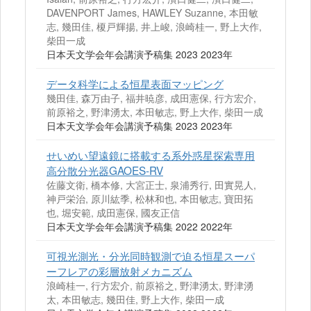
DAVENPORT James, HAWLEY Suzanne, 本田敏
志, 幾田佳, 榎戸輝揚, 井上峻, 浪崎桂一, 野上大作,
柴田一成
日本天文学会年会講演予稿集 2023 2023年
データ科学による恒星表面マッピング
幾田佳, 森万由子, 福井暁彦, 成田憲保, 行方宏介,
前原裕之, 野津湧太, 本田敏志, 野上大作, 柴田一成
日本天文学会年会講演予稿集 2023 2023年
せいめい望遠鏡に搭載する系外惑星探索専用
高分散分光器GAOES-RV
佐藤文衛, 橋本修, 大宮正士, 泉浦秀行, 田實晃人,
神戸栄治, 原川紘季, 松林和也, 本田敏志, 寶田拓
也, 堀安範, 成田憲保, 國友正信
日本天文学会年会講演予稿集 2022 2022年
可視光測光・分光同時観測で迫る恒星スーパ
ーフレアの彩層放射メカニズム
浪崎桂一, 行方宏介, 前原裕之, 野津湧太, 野津湧
太, 本田敏志, 幾田佳, 野上大作, 柴田一成