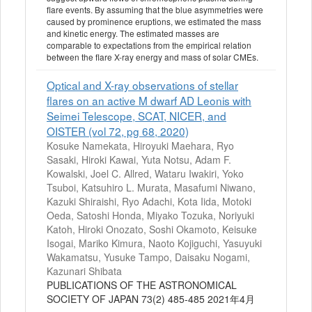
flare events. By assuming that the blue asymmetries were
caused by prominence eruptions, we estimated the mass
and kinetic energy. The estimated masses are
comparable to expectations from the empirical relation
between the flare X-ray energy and mass of solar CMEs.
Optical and X-ray observations of stellar
flares on an active M dwarf AD Leonis with
Seimei Telescope, SCAT, NICER, and
OISTER (vol 72, pg 68, 2020)
Kosuke Namekata, Hiroyuki Maehara, Ryo
Sasaki, Hiroki Kawai, Yuta Notsu, Adam F.
Kowalski, Joel C. Allred, Wataru Iwakiri, Yoko
Tsuboi, Katsuhiro L. Murata, Masafumi Niwano,
Kazuki Shiraishi, Ryo Adachi, Kota Iida, Motoki
Oeda, Satoshi Honda, Miyako Tozuka, Noriyuki
Katoh, Hiroki Onozato, Soshi Okamoto, Keisuke
Isogai, Mariko Kimura, Naoto Kojiguchi, Yasuyuki
Wakamatsu, Yusuke Tampo, Daisaku Nogami,
Kazunari Shibata
PUBLICATIONS OF THE ASTRONOMICAL
SOCIETY OF JAPAN 73(2) 485-485 2021年4月