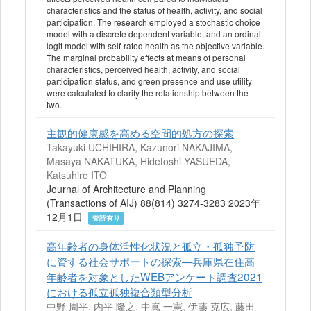
characteristics and the status of health, activity, and social
participation. The research employed a stochastic choice
model with a discrete dependent variable, and an ordinal
logit model with self‐rated health as the objective variable.
The marginal probability effects at means of personal
characteristics, perceived health, activity, and social
participation status, and green presence and use utility
were calculated to clarify the relationship between the
two.
主観的健康感を高める空間的処方の探索
Takayuki UCHIHIRA, Kazunori NAKAJIMA,
Masaya NAKATUKA, Hidetoshi YASUEDA,
Katsuhiro ITO
Journal of Architecture and Planning
(Transactions of AIJ) 88(814) 3274-3283 2023年
12月1日
査読有り
高年齢者の身体活性化状況と孤立・孤独予防
に資する社会サポートの探索—兵庫県在住高
年齢者を対象としたWEBアンケート調査2021
における孤立孤独複合類型分析
中野 周平, 内平 隆之, 中嶌 一憲, 伊藤 克広, 藤田