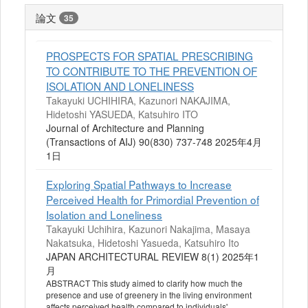
論文
35
PROSPECTS FOR SPATIAL PRESCRIBING
TO CONTRIBUTE TO THE PREVENTION OF
ISOLATION AND LONELINESS
Takayuki UCHIHIRA, Kazunori NAKAJIMA,
Hidetoshi YASUEDA, Katsuhiro ITO
Journal of Architecture and Planning
(Transactions of AIJ) 90(830) 737-748 2025年4月
1日
Exploring Spatial Pathways to Increase
Perceived Health for Primordial Prevention of
Isolation and Loneliness
Takayuki Uchihira, Kazunori Nakajima, Masaya
Nakatsuka, Hidetoshi Yasueda, Katsuhiro Ito
JAPAN ARCHITECTURAL REVIEW 8(1) 2025年1
月
ABSTRACT This study aimed to clarify how much the
presence and use of greenery in the living environment
affects perceived health compared to individuals'