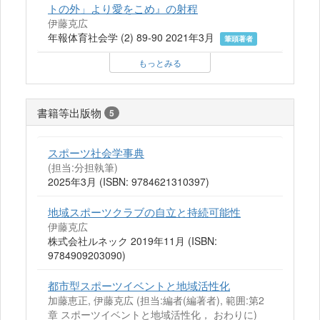
トの外」より愛をこめ』の射程
伊藤克広
年報体育社会学 (2) 89-90 2021年3月
筆頭著者
もっとみる
書籍等出版物
5
スポーツ社会学事典
(担当:分担執筆)
2025年3月 (ISBN: 9784621310397)
地域スポーツクラブの自立と持続可能性
伊藤克広
株式会社ルネック 2019年11月 (ISBN:
9784909203090)
都市型スポーツイベントと地域活性化
加藤恵正, 伊藤克広 (担当:編者(編著者), 範囲:第2
章 スポーツイベントと地域活性化， おわりに)