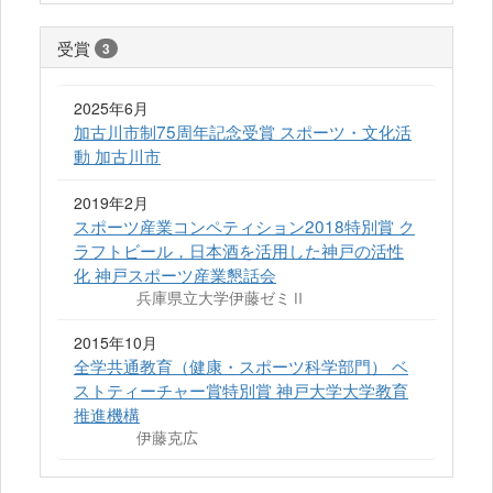
受賞
3
2025年6月
加古川市制75周年記念受賞 スポーツ・文化活
動 加古川市
2019年2月
スポーツ産業コンペティション2018特別賞 ク
ラフトビール，日本酒を活用した神戸の活性
化 神戸スポーツ産業懇話会
兵庫県立大学伊藤ゼミⅡ
2015年10月
全学共通教育（健康・スポーツ科学部門） ベ
ストティーチャー賞特別賞 神戸大学大学教育
推進機構
伊藤克広