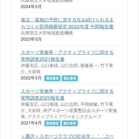
兵庫県立大学地域創造機構
2024年3月
孤立・孤独の予防に資する住み続けられるま
ちづくり部局横断研究 2022年度 中間報告書
兵庫県立大学地域創造機構
2023年3月
スポーツ実施率・アクティブライフに関する
実態調査2021報告書
伊藤克広, 山口泰雄, 山口志郎, 後藤眞一, 竹下竜
介, 大岩咲
2022年3月
筆頭著者
責任著者
スポーツ実施率・アクティブライフに関する
実態調査2020報告書
伊藤克広, 山口泰雄, 山口志郎, 平岡靖敏, 竹下竜
介, 大岩咲, 神戸スポーツ産業懇話会スポーツ実施
率, アクティブライフワーキンググループ
2021年4月
筆頭著者
責任著者
＜書評＞スポーツクラブの社会学：『「コー