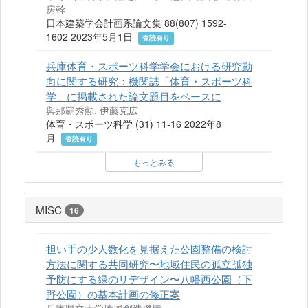
房幹
日本建築学会計画系論文集 88(807) 1592-
1602 2023年5月1日
査読有り
兵庫体育・スポーツ科学学会における研究動
向に関する研究：機関誌「体育・スポーツ科
学」に掲載された論文題目をベースに
與那覇秀勲, 伊藤克広
体育・スポーツ科学 (31) 11-16 2022年8
月
査読有り
もっとみる
MISC
16
担い手の少人数化を見据えた公園整備の検討
方法に関する共同研究〜地域住民の孤立孤独
予防にする緑のリデザイン〜八幡西公園（下
野公園）の基本計画の修正案