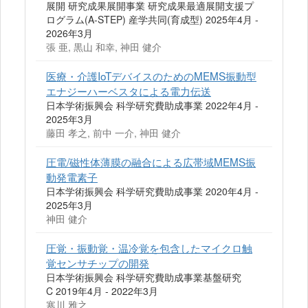
展開 研究成果展開事業 研究成果最適展開支援プ
ログラム(A-STEP) 産学共同(育成型) 2025年4月 -
2026年3月
張 亜, 黒山 和幸, 神田 健介
医療・介護IoTデバイスのためのMEMS振動型
エナジーハーベスタによる電力伝送
日本学術振興会 科学研究費助成事業 2022年4月 -
2025年3月
藤田 孝之, 前中 一介, 神田 健介
圧電/磁性体薄膜の融合による広帯域MEMS振
動発電素子
日本学術振興会 科学研究費助成事業 2020年4月 -
2025年3月
神田 健介
圧覚・振動覚・温冷覚を包含したマイクロ触
覚センサチップの開発
日本学術振興会 科学研究費助成事業基盤研究
C 2019年4月 - 2022年3月
寒川 雅之