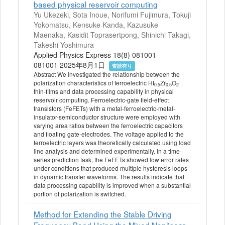
based physical reservoir computing
Yu Ukezeki, Sota Inoue, Norifumi Fujimura, Tokuji
Yokomatsu, Kensuke Kanda, Kazusuke
Maenaka, Kasidit Toprasertpong, Shinichi Takagi,
Takeshi Yoshimura
Applied Physics Express 18(8) 081001-
081001 2025年8月1日
査読有り
Abstract We investigated the relationship between the
polarization characteristics of ferroelectric Hf
Zr
O
0.5
0.5
2
thin-films and data processing capability in physical
reservoir computing. Ferroelectric-gate field-effect
transistors (FeFETs) with a metal-ferroelectric-metal-
insulator-semiconductor structure were employed with
varying area ratios between the ferroelectric capacitors
and floating gate-electrodes. The voltage applied to the
ferroelectric layers was theoretically calculated using load
line analysis and determined experimentally. In a time-
series prediction task, the FeFETs showed low error rates
under conditions that produced multiple hysteresis loops
in dynamic transfer waveforms. The results indicate that
data processing capability is improved when a substantial
portion of polarization is switched.
Method for Extending the Stable Driving