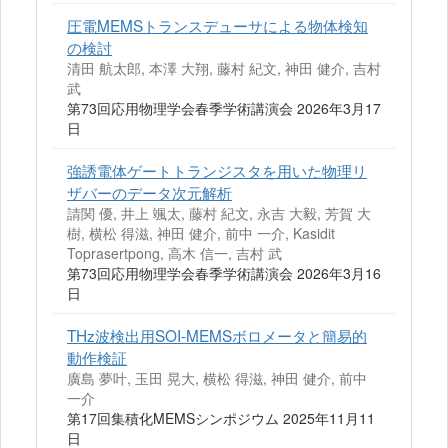
圧電MEMSトランスデューサによる物体検知
の検討
清田 航太郎, 本澤 大翔, 藤村 紀文, 神田 健介, 吉村
武
第73回応用物理学会春季学術講演会 2026年3月17
日
強誘電体ゲートトランジスタを用いた物理リ
ザバーのデータ次元解析
請関 優, 井上 颯太, 藤村 紀文, 永吉 大毅, 芳賀 大
樹, 横松 得滋, 神田 健介, 前中 一介, Kasidit
Toprasertpong, 高木 信一, 吉村 武
第73回応用物理学会春季学術講演会 2026年3月16
日
THz波検出用SOI-MEMSボロメータと簡易的
動作検証
廣島 夢叶, 玉田 晃大, 横松 得滋, 神田 健介, 前中
一介
第17回集積化MEMSシンポジウム 2025年11月11
日