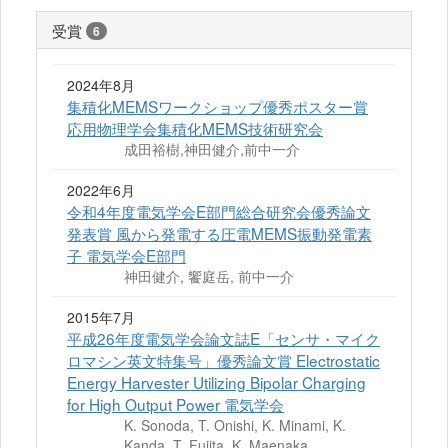
受賞
6
2024年8月
集積化MEMSワークショップ優秀ポスター賞
応用物理学会集積化MEMS技術研究会
成田裕樹,神田健介,前中一介
2022年6月
令和4年度電気学会E部門総合研究会優秀論文
発表賞 風から発電する圧電MEMS振動発電素
子 電気学会E部門
神田健介, 饗庭岳, 前中一介
2015年7月
平成26年度電気学会論文誌E「センサ・マイク
ロマシン英文特集号」優秀論文賞 Electrostatic
Energy Harvester Utilizing Bipolar Charging
for High Output Power 電気学会
K. Sonoda, T. Onishi, K. Minami, K.
Kanda, T. Fujita, K. Maenaka