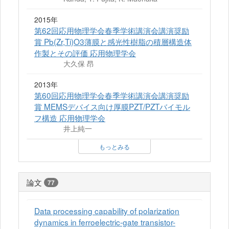
2015年
第62回応用物理学会春季学術講演会講演奨励
賞 Pb(Zr,Ti)O3薄膜と感光性樹脂の積層構造体
作製とその評価 応用物理学会
大久保 昂
2013年
第60回応用物理学会春季学術講演会講演奨励
賞 MEMSデバイス向け厚膜PZT/PZTバイモル
フ構造 応用物理学会
井上純一
もっとみる
論文
77
Data processing capability of polarization
dynamics in ferroelectric-gate transistor-