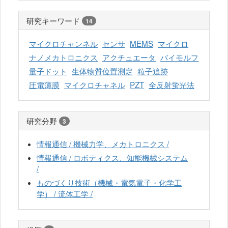
研究キーワード
14
マイクロチャンネル
センサ
MEMS
マイクロ
ナノメカトロニクス
アクチュエータ
バイモルフ
量子ドット
生体物質位置測定
粒子追跡
圧電薄膜
マイクロチャネル
PZT
全反射蛍光法
研究分野
3
情報通信 / 機械力学、メカトロニクス /
情報通信 / ロボティクス、知能機械システム
/
ものづくり技術（機械・電気電子・化学工
学） / 流体工学 /