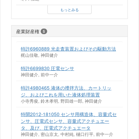
もっとみる
産業財産権
5
特許6960889 光走査装置およびその駆動方法
梶山佳敬, 神田健介
特許6699830 圧電センサ
神田健介, 前中一介
特許4980465 液体の攪拌方法、カートリッ
ジ、およびこれを用いた液体処理装置
小寺秀俊, 鈴木孝明, 野田雄一郎, 神田健介
特開2012-181050 センサ用構造体、容量式セ
ンサ、圧電式センサ、容量式アクチュエー
タ、及び、圧電式アクチュエータ
神田健介, 密山京太, 中村純, 樋口行平, 前中一介