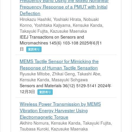
Frequency Band Using the Mixed Nonlinear
Frequency Response of a PMUT with Initial
Deflection
Hirokazu Hashiki, Yoshiaki Hirata, Nobuaki
Konno, Yoshitaka Kajiyama, Kensuke Kanda,
Takayuki Fujita, Kazusuke Maenaka
IEEJ Transactions on Sensors and
Micromachines 145(6) 103-108 2025年6月1
日
査読有り
MEMS Tactile Sensor for Mimicking the
Response of Human Tactile Sensation
Ryusuke Mitobe, Zhikai Geng, Takashi Abe,
Kensuke Kanda, Masayuki Sohgawa
Sensors and Materials 36(12) 5129-5141 2024年
12月3日
査読有り
Wireless Power Transmission by MEMS
Vibration Energy Harvester Using
Electromagnetic Torque
Akihiro Nomura, Kensuke Kanda, Takayuki Fujita,
Tsubasa Kuroki, Kazusuke Maenaka