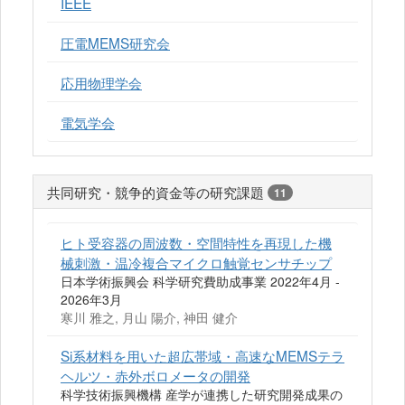
IEEE
圧電MEMS研究会
応用物理学会
電気学会
共同研究・競争的資金等の研究課題
11
ヒト受容器の周波数・空間特性を再現した機
械刺激・温冷複合マイクロ触覚センサチップ
日本学術振興会 科学研究費助成事業 2022年4月 -
2026年3月
寒川 雅之, 月山 陽介, 神田 健介
Si系材料を用いた超広帯域・高速なMEMSテラ
ヘルツ・赤外ボロメータの開発
科学技術振興機構 産学が連携した研究開発成果の