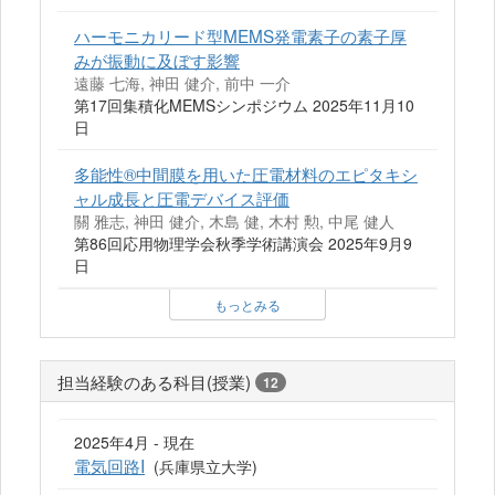
ハーモニカリード型MEMS発電素子の素子厚
みが振動に及ぼす影響
遠藤 七海, 神田 健介, 前中 一介
第17回集積化MEMSシンポジウム 2025年11月10
日
多能性®中間膜を用いた圧電材料のエピタキシ
ャル成長と圧電デバイス評価
關 雅志, 神田 健介, 木島 健, 木村 勲, 中尾 健人
第86回応用物理学会秋季学術講演会 2025年9月9
日
もっとみる
担当経験のある科目(授業)
12
2025年4月 - 現在
電気回路I
(兵庫県立大学)