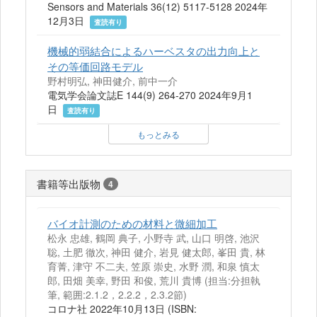
Sensors and Materials 36(12) 5117-5128 2024年
12月3日
査読有り
機械的弱結合によるハーベスタの出力向上と
その等価回路モデル
野村明弘, 神田健介, 前中一介
電気学会論文誌E 144(9) 264-270 2024年9月1
日
査読有り
もっとみる
書籍等出版物
4
バイオ計測のための材料と微細加工
松永 忠雄, 鶴岡 典子, 小野寺 武, 山口 明啓, 池沢
聡, 土肥 徹次, 神田 健介, 岩見 健太郎, 峯田 貴, 林
育菁, 津守 不二夫, 笠原 崇史, 水野 潤, 和泉 慎太
郎, 田畑 美幸, 野田 和俊, 荒川 貴博 (担当:分担執
筆, 範囲:2.1.2，2.2.2，2.3.2節)
コロナ社 2022年10月13日 (ISBN: