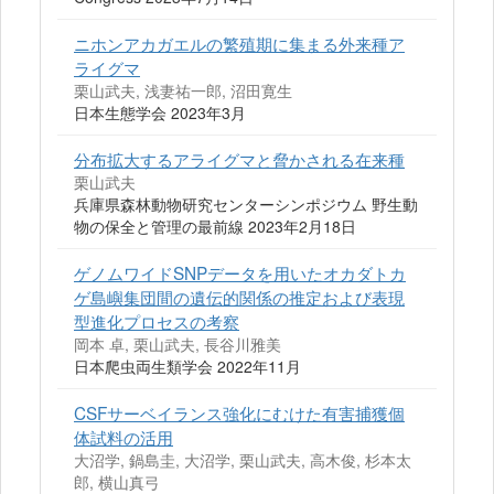
ニホンアカガエルの繁殖期に集まる外来種ア
ライグマ
栗山武夫, 浅妻祐一郎, 沼田寛生
日本生態学会 2023年3月
分布拡大するアライグマと脅かされる在来種
栗山武夫
兵庫県森林動物研究センターシンポジウム 野生動
物の保全と管理の最前線 2023年2月18日
ゲノムワイドSNPデータを用いたオカダトカ
ゲ島嶼集団間の遺伝的関係の推定および表現
型進化プロセスの考察
岡本 卓, 栗山武夫, 長谷川雅美
日本爬虫両生類学会 2022年11月
CSFサーベイランス強化にむけた有害捕獲個
体試料の活用
大沼学, 鍋島圭, 大沼学, 栗山武夫, 高木俊, 杉本太
郎, 横山真弓