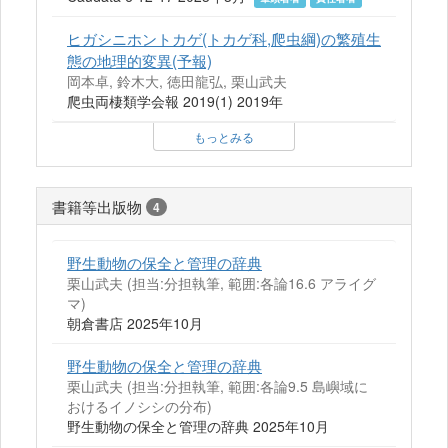
ヒガシニホントカゲ(トカゲ科,爬虫綱)の繁殖生
態の地理的変異(予報)
岡本卓, 鈴木大, 徳田龍弘, 栗山武夫
爬虫両棲類学会報 2019(1) 2019年
もっとみる
書籍等出版物
4
野生動物の保全と管理の辞典
栗山武夫 (担当:分担執筆, 範囲:各論16.6 アライグ
マ)
朝倉書店 2025年10月
野生動物の保全と管理の辞典
栗山武夫 (担当:分担執筆, 範囲:各論9.5 島嶼域に
おけるイノシシの分布)
野生動物の保全と管理の辞典 2025年10月