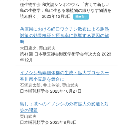
種生物学会 和文誌シンポジウム 「古くて新しい
島の生物学：島に生きる動植物の織りなす物語を
読み解く」 2023年12月3日
招待有り
兵庫県における経口ワクチン散布による豚熱
対策の効果検証と摂食率に影響する要因の解
明
大田康之, 栗山武夫
第41回 日本獣医師会獣医学術学会年次大会 2023
年12月
イノシシ島嶼個体群の⽣成・拡⼤プロセスー
⾹川県⼩⾖島を舞台に
石塚真太郎, 井上英治, 栗山武夫
日本哺乳類学会 2023年10月27日
島しょ域へのイノシシの分布拡大の変遷と対
策の課題
栗山武夫
日本哺乳類学会 2023年9月8日