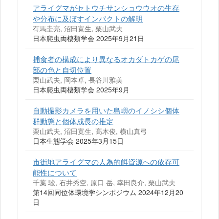
アライグマがセトウチサンショウウオの生存
や分布に及ぼすインパクトの解明
有馬圭亮, 沼田寛生, 栗山武夫
日本爬虫両棲類学会 2025年9月21日
捕食者の構成により異なるオカダトカゲの尾
部の色と自切位置
栗山武夫, 岡本卓, 長谷川雅美
日本爬虫両棲類学会 2025年9月
自動撮影カメラを用いた島嶼のイノシシ個体
群動態と個体成長の推定
栗山武夫, 沼田寛生, 髙木俊, 横山真弓
日本生態学会 2025年3月15日
市街地アライグマの人為的餌資源への依存可
能性について
千葉 駿, 石井秀空, 原口 岳, 幸田良介, 栗山武夫
第14回同位体環境学シンポジウム 2024年12月20
日