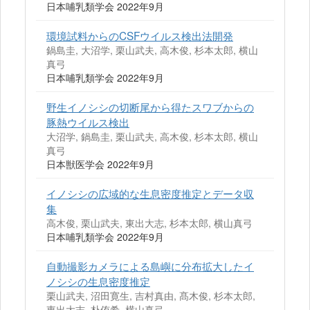
日本哺乳類学会 2022年9月
環境試料からのCSFウイルス検出法開発
鍋島圭, 大沼学, 栗山武夫, 高木俊, 杉本太郎, 横山
真弓
日本哺乳類学会 2022年9月
野生イノシシの切断尾から得たスワブからの
豚熱ウイルス検出
大沼学, 鍋島圭, 栗山武夫, 高木俊, 杉本太郎, 横山
真弓
日本獣医学会 2022年9月
イノシシの広域的な生息密度推定とデータ収
集
高木俊, 栗山武夫, 東出大志, 杉本太郎, 横山真弓
日本哺乳類学会 2022年9月
自動撮影カメラによる島嶼に分布拡大したイ
ノシシの生息密度推定
栗山武夫, 沼田寛生, 吉村真由, 髙木俊, 杉本太郎,
東出大志, 朴侑希, 横山真弓