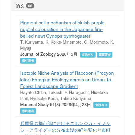
論文
66
Pigment cell mechanism of bluish‐purple
nuptial colouration in the Japanese fire‐
bellied newt Cynops pyrrhogaster
T. Kuriyama, K. Koike‐Minemoto, G. Morimoto, K.
Miyaji
Journal of Zoology 2026年5月
査読有り
筆頭著者
責任著者
Isotopic Niche Analysis of Raccoon (Procyon
lotor) Foraging Ecology across an Urban-To-
Forest Landscape Gradient
Hayato Chiba, Takashi F. Haraguchi, Hidetaka
Ishii, Ryosuke Koda, Takeo Kuriyama
Mammal Study 51(3) 2026年4月28日
査読有り
最終著者
兵庫県の都市部におけるニホンジカ・イノシ
シ・アライグマの分布出没の経年変化と市町