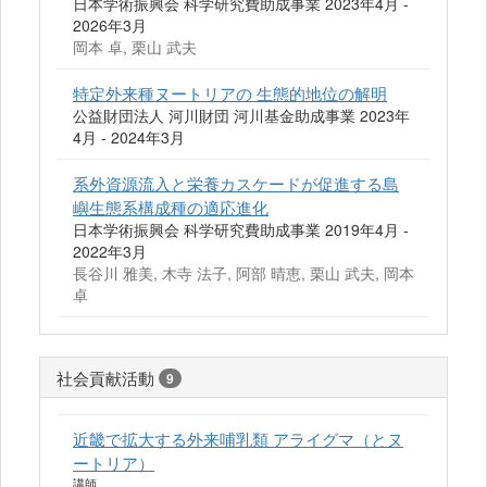
日本学術振興会 科学研究費助成事業 2023年4月 -
2026年3月
岡本 卓, 栗山 武夫
特定外来種ヌートリアの 生態的地位の解明
公益財団法人 河川財団 河川基金助成事業 2023年
4月 - 2024年3月
系外資源流入と栄養カスケードが促進する島
嶼生態系構成種の適応進化
日本学術振興会 科学研究費助成事業 2019年4月 -
2022年3月
長谷川 雅美, 木寺 法子, 阿部 晴恵, 栗山 武夫, 岡本
卓
社会貢献活動
9
近畿で拡大する外来哺乳類 アライグマ（とヌ
ートリア）
講師