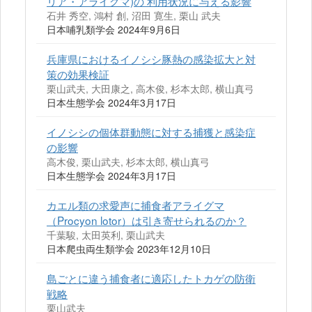
リア・アライグマ)の 利用状況に与える影響
石井 秀空, 鴻村 創, 沼田 寛生, 栗山 武夫
日本哺乳類学会 2024年9月6日
兵庫県におけるイノシシ豚熱の感染拡大と対
策の効果検証
栗山武夫, 大田康之, 高木俊, 杉本太郎, 横山真弓
日本生態学会 2024年3月17日
イノシシの個体群動態に対する捕獲と感染症
の影響
高木俊, 栗山武夫, 杉本太郎, 横山真弓
日本生態学会 2024年3月17日
カエル類の求愛声に捕食者アライグマ
（Procyon lotor）は引き寄せられるのか？
千葉駿, 太田英利, 栗山武夫
日本爬虫両生類学会 2023年12月10日
島ごとに違う捕食者に適応したトカゲの防衛
戦略
栗山武夫