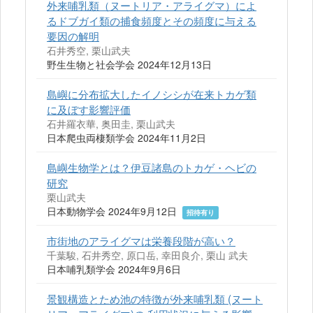
外来哺乳類（ヌートリア・アライグマ）によ
るドブガイ類の捕食頻度とその頻度に与える
要因の解明
石井秀空, 栗山武夫
野生生物と社会学会 2024年12月13日
島嶼に分布拡大したイノシシが在来トカゲ類
に及ぼす影響評価
石井羅衣華, 奥田圭, 栗山武夫
日本爬虫両棲類学会 2024年11月2日
島嶼生物学とは？伊豆諸島のトカゲ・ヘビの
研究
栗山武夫
日本動物学会 2024年9月12日
招待有り
市街地のアライグマは栄養段階が高い？
千葉駿, 石井秀空, 原口岳, 幸田良介, 栗山 武夫
日本哺乳類学会 2024年9月6日
景観構造とため池の特徴が外来哺乳類 (ヌート