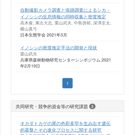
自動撮影カメラ調査と痕跡調査によるシカ・
イノシシの生息情報の同時収集と密度推定
高木俊, 東出大志, 栗山武夫, 中島啓裕, 深澤圭太,
横山真弓
日本生態学会 2021年3月
イノシシの密度推定手法の開発と現状
栗山武夫
兵庫県森林動物研究センターシンポジウム 2021
年2月19日
1
共同研究・競争的資金等の研究課題
3
オカダトカゲの尾の色彩多型を生み出す遺伝
的基盤とその進化プロセスに関する研究