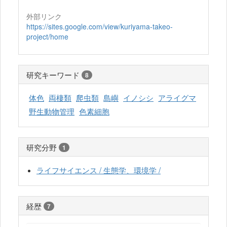
外部リンク
https://sites.google.com/view/kuriyama-takeo-
project/home
研究キーワード
8
体色
両棲類
爬虫類
島嶼
イノシシ
アライグマ
野生動物管理
色素細胞
研究分野
1
ライフサイエンス / 生態学、環境学 /
経歴
7