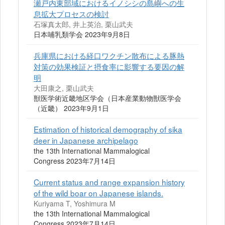
瀬戸内東部域におけるイノシシの島嶼への生
息拡大プロセスの検討
石塚真太郎, 井上英治, 栗山武夫
日本哺乳類学会 2023年9月8日
兵庫県における経口ワクチン散布による豚熱
対策の効果検証と摂食率に影響する要因の解
明
大田康之, 栗山武夫
獣医学術近畿地区学会（日本産業動物獣医学会
（近畿） 2023年9月1日
Estimation of historical demography of sika
deer in Japanese archipelago
the 13th International Mammalogical
Congress 2023年7月14日
Current status and range expansion history
of the wild boar on Japanese islands.
Kuriyama T, Yoshimura M
the 13th International Mammalogical
Congress 2023年7月14日