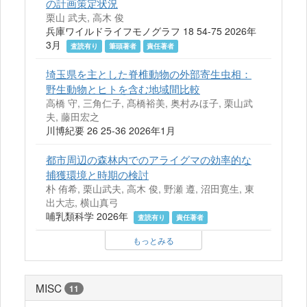
の計画策定状況
栗山 武夫, 高木 俊
兵庫ワイルドライフモノグラフ 18 54-75 2026年
3月
査読有り
筆頭著者
責任著者
埼玉県を主とした脊椎動物の外部寄生虫相：
野生動物とヒトを含む地域間比較
高橋 守, 三角仁子, 髙橋裕美, 奥村みほ子, 栗山武
夫, 藤田宏之
川博紀要 26 25-36 2026年1月
都市周辺の森林内でのアライグマの効率的な
捕獲環境と時期の検討
朴 侑希, 栗山武夫, 高木 俊, 野瀬 遵, 沼田寛生, 東
出大志, 横山真弓
哺乳類科学 2026年
査読有り
責任著者
もっとみる
MISC
11