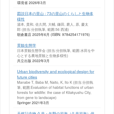
環境省 2026年3月
図説日本の里山 : 73の里山のくらしと生物多
様性
湯本, 貴和, 佐久間, 大輔, 鎌田, 磨人, 原, 慶太
郎 (担当:分担執筆, 範囲:56 西浦)
朝倉書店 2025年6月 (ISBN: 9784254171976)
景観生態学
日本景観生態学会 (担当:分担執筆, 範囲:水田を中
心とする農地景観と生物多様性)
共立出版 2022年3月
Urban biodiversity and ecological design for
future cities
Manabe T, Baba M, Naito, K, Ito K (担当:分担執
筆, 範囲:Evaluation of habitat functions of urban
forests for wildlife: the case of Kitakyushu City,
from gene to landscape)
Springer 2021年3月
天然記念物 久井・矢野の岩海（久井岩海）保