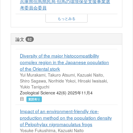
兵庫県但馬県民局 但馬の環境保全支援事業選
考委員会委員
もっとみる
論文
62
Diversity of the major histocompatibility
complex region in the Japanese population
of the Oriental stork
Yui Murakami, Takuro Atsumi, Kazuaki Naito,
Shiro Sagawa, Norihide Yokoi, Hiroaki Iwaisaki,
Yukio Taniguchi
Zoological Science 42(6) 2025年11月4
日
査読有り
Impact of an environment-friendly rice-
production method on the population density
of Pelophylax nigromaculatus frogs
Yosuke Fukushima, Kazuaki Naito