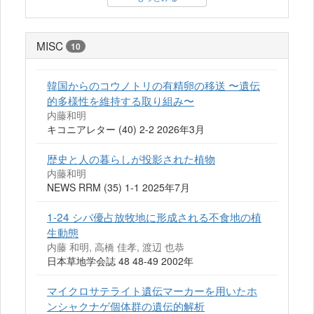
MISC
10
韓国からのコウノトリの有精卵の移送 〜遺伝
的多様性を維持する取り組み〜
内藤和明
キコニアレター (40) 2-2 2026年3月
歴史と人の暮らしが投影された植物
内藤和明
NEWS RRM (35) 1-1 2025年7月
1-24 シバ優占放牧地に形成される不食地の植
生動態
内藤 和明, 高橋 佳孝, 渡辺 也恭
日本草地学会誌 48 48-49 2002年
マイクロサテライト遺伝マーカーを用いたホ
ンシャクナゲ個体群の遺伝的解析