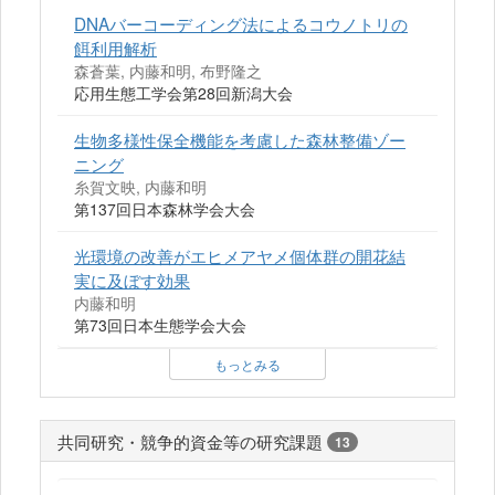
DNAバーコーディング法によるコウノトリの
餌利用解析
森蒼葉, 内藤和明, 布野隆之
応用生態工学会第28回新潟大会
生物多様性保全機能を考慮した森林整備ゾー
ニング
糸賀文映, 内藤和明
第137回日本森林学会大会
光環境の改善がエヒメアヤメ個体群の開花結
実に及ぼす効果
内藤和明
第73回日本生態学会大会
もっとみる
共同研究・競争的資金等の研究課題
13