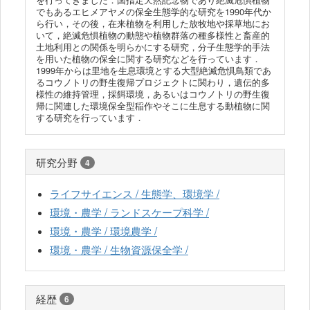
を行ってきました．国指定天然記念物であり絶滅危惧植物
でもあるエヒメアヤメの保全生態学的な研究を1990年代か
ら行い，その後，在来植物を利用した放牧地や採草地にお
いて，絶滅危惧植物の動態や植物群落の種多様性と畜産的
土地利用との関係を明らかにする研究，分子生態学的手法
を用いた植物の保全に関する研究などを行っています．
1999年からは里地を生息環境とする大型絶滅危惧鳥類であ
るコウノトリの野生復帰プロジェクトに関わり，遺伝的多
様性の維持管理，採餌環境，あるいはコウノトリの野生復
帰に関連した環境保全型稲作やそこに生息する動植物に関
する研究を行っています．
研究分野
4
ライフサイエンス / 生態学、環境学 /
環境・農学 / ランドスケープ科学 /
環境・農学 / 環境農学 /
環境・農学 / 生物資源保全学 /
経歴
6