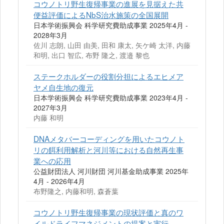
コウノトリ野生復帰事業の進展を見据えた共
便益評価によるNbS治水施策の全国展開
日本学術振興会 科学研究費助成事業 2025年4月 -
2028年3月
佐川 志朗, 山田 由美, 田和 康太, 矢ケ崎 太洋, 内藤
和明, 出口 智広, 布野 隆之, 渡邉 黎也
ステークホルダーの役割分担によるエヒメア
ヤメ自生地の復元
日本学術振興会 科学研究費助成事業 2023年4月 -
2027年3月
内藤 和明
DNAメタバーコーディングを用いたコウノト
リの餌利用解析と河川等における自然再生事
業への応用
公益財団法人 河川財団 河川基金助成事業 2025年
4月 - 2026年4月
布野隆之, 内藤和明, 森蒼葉
コウノトリ野生復帰事業の現状評価と真のワ
イルドライフマネジメントの提案と実行