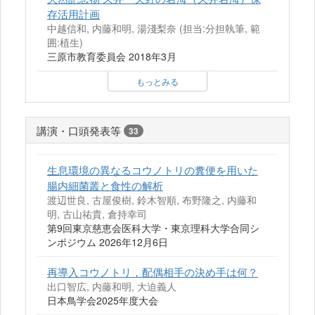
存活用計画
中越信和, 内藤和明, 湯淺梨奈 (担当:分担執筆, 範
囲:植生)
三原市教育委員会 2018年3月
もっとみる
講演・口頭発表等
33
生息環境の異なるコウノトリの糞便を用いた
腸内細菌叢と食性の解析
渡辺世良, 古屋俊樹, 鈴木智順, 布野隆之, 内藤和
明, 古山祐貴, 倉持幸司
第9回東京慈恵会医科大学・東京理科大学合同シ
ンポジウム 2026年12月6日
再導入コウノトリ，配偶相手の決め手は何？
出口智広, 内藤和明, 大迫義人
日本鳥学会2025年度大会