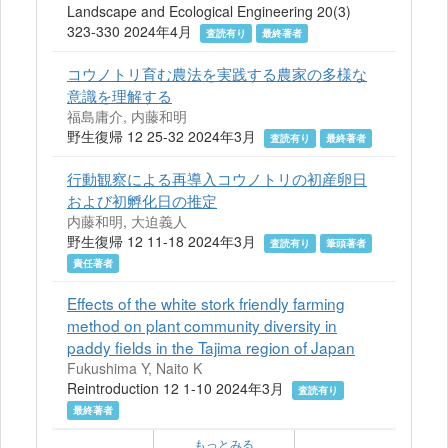
Landscape and Ecological Engineering 20(3)
323-330 2024年4月
査読有り
最終著者
コウノトリ育む農法を実践する農家の多様な
意識を理解する
福島庸介, 内藤和明
野生復帰 12 25-32 2024年3月
査読有り
最終著者
行動観察による再導入コウノトリの初産卵日
および初孵化日の推定
内藤和明, 大迫義人
野生復帰 12 11-18 2024年3月
査読有り
筆頭著者
責任著者
Effects of the white stork friendly farming
method on plant community diversity in
paddy fields in the Tajima region of Japan
Fukushima Y, Naito K
Reintroduction 12 1-10 2024年3月
査読有り
最終著者
もっとみる