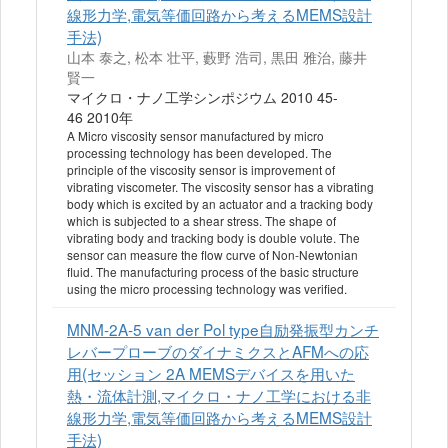
線形力学,電気等価回路から考えるMEMS設計
手法)
山本 泰之, 松本 壮平, 藪野 浩司, 黒田 雅治, 藤井
賢一
マイクロ・ナノ工学シンポジウム 2010 45-
46 2010年
A Micro viscosity sensor manufactured by micro
processing technology has been developed. The
principle of the viscosity sensor is improvement of
vibrating viscometer. The viscosity sensor has a vibrating
body which is excited by an actuator and a tracking body
which is subjected to a shear stress. The shape of
vibrating body and tracking body is double volute. The
sensor can measure the flow curve of Non-Newtonian
fluid. The manufacturing process of the basic structure
using the micro processing technology was verified.
MNM-2A-5 van der Pol type自励発振型カンチ
レバープローブのダイナミクスとAFMへの応
用(セッション 2A MEMSデバイスを用いた
熱・流体計測,マイクロ・ナノ工学における非
線形力学,電気等価回路から考えるMEMS設計
手法)