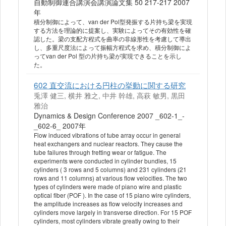
自動制御連合講演会講演論文集 50 217-217 2007
年
積分制御によって、van der Pol型発振する片持ち梁を実現
する方法を理論的に提案し、実験によってその有効性を確
認した。梁の支配方程式を曲率の非線形性を考慮して導出
し、多重尺度法によって振幅方程式を求め、積分制御によ
ってvan der Pol 型の片持ち梁が実現できることを示し
た。
602 直交流における円柱の挙動に関する研究
兎澤 健三, 横井 雅之, 中井 幹雄, 高萩 敏男, 黒田
雅治
Dynamics & Design Conference 2007 _602-1_-
_602-6_ 2007年
Flow induced vibrations of tube array occur in general
heat exchangers and nuclear reactors. They cause the
tube failures through fretting wear or fatigue. The
experiments were conducted in cylinder bundles, 15
cylinders ( 3 rows and 5 columns) and 231 cylinders (21
rows and 11 columns) at various flow velocities. The two
types of cylinders were made of piano wire and plastic
optical fiber (POF ). In the case of 15 piano wire cylinders,
the amplitude increases as flow velocity increases and
cylinders move largely in transverse direction. For 15 POF
cylinders, most cylinders vibrate greatly owing to their