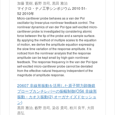
加藤 寛樹, 藪野 浩司, 黒田 雅治
マイクロ・ナノ工学シンポジウム 2010 51-
52 2010年
Micro-cantilever probe behaves as a van der Pol
oscillator by linear-plus-nonlinear feedback control. The
nonlinear dynamics of van der Pol-type self-excited micro-
cantilever probe is investigated by considering atomic
force between the tip of the probe and a sample surface.
By applying the method of multiple scales to the equation
of motion, we derive the amplitude equation expressing
the slow time variation of the response amplitude. It is
noticed from the nonlinear analysis that the response
amplitude can be kept small by high-gain nonlinear
feedback. The response frequency in the van der Pol-type
self-excited micro-cantilever probe cannot be deviated
from the effective natural frequency independent of the
magnitude of amplitude response.
20607 非線形振動を活用した原子間力顕微鏡
プローブカンチレバーの振幅制御(OS6 非線形
振動・カオス振動(2),オーガナイズドセッショ
ン)
黒田 雅治, 藪野 浩司, 染谷 貴司, 粉川 良平, 大田
昌弘