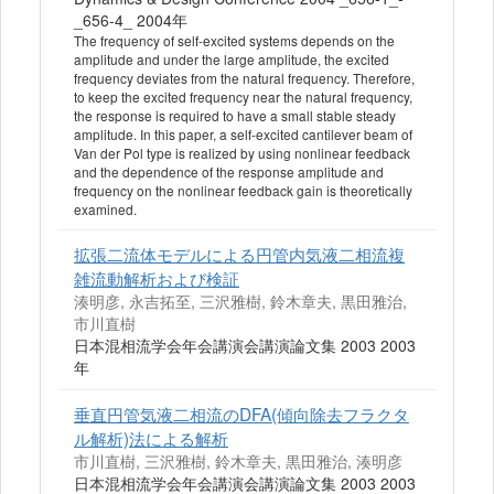
_656-4_ 2004年
The frequency of self-excited systems depends on the
amplitude and under the large amplitude, the excited
frequency deviates from the natural frequency. Therefore,
to keep the excited frequency near the natural frequency,
the response is required to have a small stable steady
amplitude. In this paper, a self-excited cantilever beam of
Van der Pol type is realized by using nonlinear feedback
and the dependence of the response amplitude and
frequency on the nonlinear feedback gain is theoretically
examined.
拡張二流体モデルによる円管内気液二相流複
雑流動解析および検証
湊明彦, 永吉拓至, 三沢雅樹, 鈴木章夫, 黒田雅治,
市川直樹
日本混相流学会年会講演会講演論文集 2003 2003
年
垂直円管気液二相流のDFA(傾向除去フラクタ
ル解析)法による解析
市川直樹, 三沢雅樹, 鈴木章夫, 黒田雅治, 湊明彦
日本混相流学会年会講演会講演論文集 2003 2003