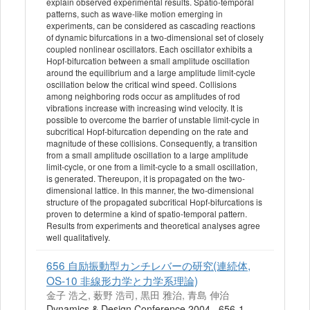
explain observed experimental results. Spatio-temporal
patterns, such as wave-like motion emerging in
experiments, can be considered as cascading reactions
of dynamic bifurcations in a two-dimensional set of closely
coupled nonlinear oscillators. Each oscillator exhibits a
Hopf-bifurcation between a small amplitude oscillation
around the equilibrium and a large amplitude limit-cycle
oscillation below the critical wind speed. Collisions
among neighboring rods occur as amplitudes of rod
vibrations increase with increasing wind velocity. It is
possible to overcome the barrier of unstable limit-cycle in
subcritical Hopf-bifurcation depending on the rate and
magnitude of these collisions. Consequently, a transition
from a small amplitude oscillation to a large amplitude
limit-cycle, or one from a limit-cycle to a small oscillation,
is generated. Thereupon, it is propagated on the two-
dimensional lattice. In this manner, the two-dimensional
structure of the propagated subcritical Hopf-bifurcations is
proven to determine a kind of spatio-temporal pattern.
Results from experiments and theoretical analyses agree
well qualitatively.
656 自励振動型カンチレバーの研究(連続体,
OS-10 非線形力学と力学系理論)
金子 浩之, 薮野 浩司, 黒田 雅治, 青島 伸治
Dynamics & Design Conference 2004 _656-1_-