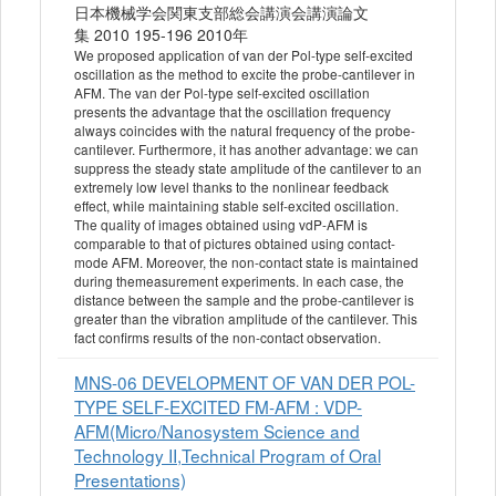
日本機械学会関東支部総会講演会講演論文
集 2010 195-196 2010年
We proposed application of van der Pol-type self-excited
oscillation as the method to excite the probe-cantilever in
AFM. The van der Pol-type self-excited oscillation
presents the advantage that the oscillation frequency
always coincides with the natural frequency of the probe-
cantilever. Furthermore, it has another advantage: we can
suppress the steady state amplitude of the cantilever to an
extremely low level thanks to the nonlinear feedback
effect, while maintaining stable self-excited oscillation.
The quality of images obtained using vdP-AFM is
comparable to that of pictures obtained using contact-
mode AFM. Moreover, the non-contact state is maintained
during themeasurement experiments. In each case, the
distance between the sample and the probe-cantilever is
greater than the vibration amplitude of the cantilever. This
fact confirms results of the non-contact observation.
MNS-06 DEVELOPMENT OF VAN DER POL-
TYPE SELF-EXCITED FM-AFM : VDP-
AFM(Micro/Nanosystem Science and
Technology II,Technical Program of Oral
Presentations)