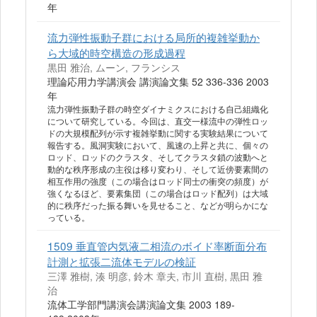
年
流力弾性振動子群における局所的複雑挙動か
ら大域的時空構造の形成過程
黒田 雅治, ムーン, フランシス
理論応用力学講演会 講演論文集 52 336-336 2003
年
流力弾性振動子群の時空ダイナミクスにおける自己組織化
について研究している。今回は、直交一様流中の弾性ロッ
ドの大規模配列が示す複雑挙動に関する実験結果について
報告する。風洞実験において、風速の上昇と共に、個々の
ロッド、ロッドのクラスタ、そしてクラスタ鎖の波動へと
動的な秩序形成の主役は移り変わり、そして近傍要素間の
相互作用の強度（この場合はロッド同士の衝突の頻度）が
強くなるほど、要素集団（この場合はロッド配列）は大域
的に秩序だった振る舞いを見せること、などが明らかにな
っている。
1509 垂直管内気液二相流のボイド率断面分布
計測と拡張二流体モデルの検証
三澤 雅樹, 湊 明彦, 鈴木 章夫, 市川 直樹, 黒田 雅
治
流体工学部門講演会講演論文集 2003 189-