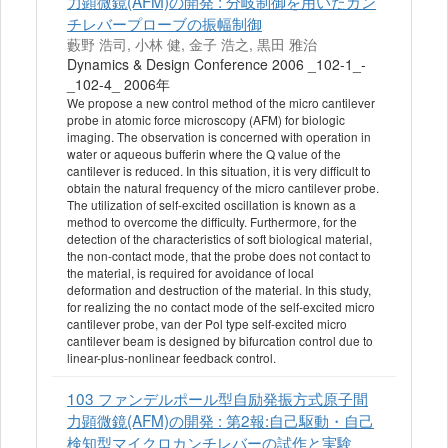
力顕微鏡(AFM)の開発 : 分岐制御を用いたカン
チレバープローブの振幅制御
藪野 浩司, 小林 健, 金子 浩之, 黒田 雅治
Dynamics & Design Conference 2006 _102-1_-
_102-4_ 2006年
We propose a new control method of the micro cantilever
probe in atomic force microscopy (AFM) for biologic
imaging. The observation is concerned with operation in
water or aqueous bufferin where the Q value of the
cantilever is reduced. In this situation, it is very difficult to
obtain the natural frequency of the micro cantilever probe.
The utilization of self-excited oscillation is known as a
method to overcome the difficulty. Furthermore, for the
detection of the characteristics of soft biological material,
the non-contact mode, that the probe does not contact to
the material, is required for avoidance of local
deformation and destruction of the material. In this study,
for realizing the no contact mode of the self-excited micro
cantilever probe, van der Pol type self-excited micro
cantilever beam is designed by bifurcation control due to
linear-plus-nonlinear feedback control.
103 ファンデルポール型自励発振方式原子間
力顕微鏡(AFM)の開発 : 第2報:自己駆動・自己
検知型マイクロカンチレバーの試作と実験