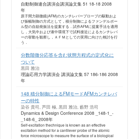
自動制御連合講演会講演論文集 51 18-18 2008
年
原子間力顕微鏡(AFM)のカンチレバープローブの駆動およ
び振幅制御の方式として，積分制御によるファンデルポー
ル型の自励発振法を提案する．試作AFMに提案手法を適用
し，大気中および液中環境下で試料接近によるカンチレバ
ーの挙動を観察し，ＡＦＭとしての実用に向けた検討を行
う．
分数階微分応答を含む状態方程式の定式化に
ついて
黒田 雅治
理論応用力学講演会 講演論文集 57 186-186 2008
年
148 積分制御によるFMモードAFMカンチレバ
ーの特性
染谷 貴司, 芦田 極, 黒田 雅治, 藪野 浩司
Dynamics & Design Conference 2008 _148-1_-
_148-6_ 2008年
Self-excitation thechnique is known as an effective
excitation method for a cantilever probe of the atomic
force microscope to measure the surface of a biological