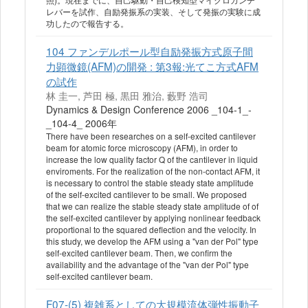
レバーを試作、自励発振系の実装、そして発振の実験に成
功したので報告する。
104 ファンデルポール型自励発振方式原子間
力顕微鏡(AFM)の開発 : 第3報:光てこ方式AFM
の試作
林 圭一, 芦田 極, 黒田 雅治, 藪野 浩司
Dynamics & Design Conference 2006 _104-1_-
_104-4_ 2006年
There have been researches on a self-excited cantilever
beam for atomic force microscopy (AFM), in order to
increase the low quality factor Q of the cantilever in liquid
enviroments. For the realization of the non-contact AFM, it
is necessary to control the stable steady state amplitude
of the self-excited cantilever to be small. We proposed
that we can realize the stable steady state amplitude of of
the self-excited cantilever by applying nonlinear feedback
proportional to the squared deflection and the velocity. In
this study, we develop the AFM using a "van der Pol" type
self-excited cantilever beam. Then, we confirm the
availability and the advantage of the "van der Pol" type
self-excited cantilever beam.
F07-(5) 複雑系としての大規模流体弾性振動子