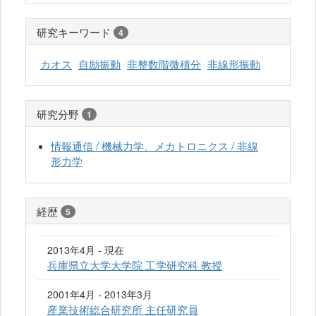
研究キーワード
4
カオス
自励振動
非整数階微積分
非線形振動
研究分野
1
情報通信 / 機械力学、メカトロニクス / 非線
形力学
経歴
5
2013年4月 - 現在
兵庫県立大学大学院 工学研究科 教授
2001年4月 - 2013年3月
産業技術総合研究所 主任研究員