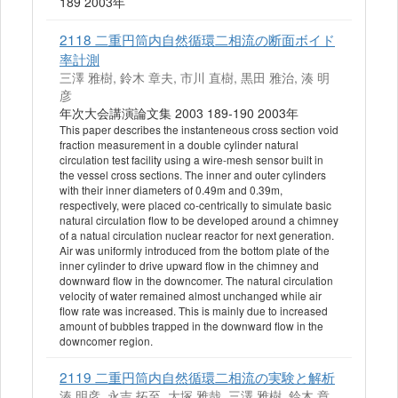
189 2003年
2118 二重円筒内自然循環二相流の断面ボイド
率計測
三澤 雅樹, 鈴木 章夫, 市川 直樹, 黒田 雅治, 湊 明
彦
年次大会講演論文集 2003 189-190 2003年
This paper describes the instanteneous cross section void
fraction measurement in a double cylinder natural
circulation test facility using a wire-mesh sensor built in
the vessel cross sections. The inner and outer cylinders
with their inner diameters of 0.49m and 0.39m,
respectively, were placed co-centrically to simulate basic
natural circulation flow to be developed around a chimney
of a natual circulation nuclear reactor for next generation.
Air was uniformly introduced from the bottom plate of the
inner cylinder to drive upward flow in the chimney and
downward flow in the downcomer. The natural circulation
velocity of water remained almost unchanged while air
flow rate was increased. This is mainly due to increased
amount of bubbles trapped in the downward flow in the
downcomer region.
2119 二重円筒内自然循環二相流の実験と解析
湊 明彦, 永吉 拓至, 大塚 雅哉, 三澤 雅樹, 鈴木 章