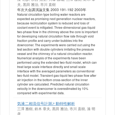
夫, 黒田 雅治, 市川 直樹
年次大会講演論文集 2003 191-192 2003年
Natural circulation type boiling water reactors are
expected as promising next generation nuclear reactors,
because recirculation system is reduced and loss of
coolant event is mitigated. Three-dimensional gas-liquid
two-phase flow in the chimney above the core is important
for developing natural circulation flow rate through void
fraction profile and carry under bubbles into the
downcomer. The experiments were carried out using the
test section with double cylinders imitating the pressure
vessel and the chimney of a natural circulation reactor.
Numerical analysis of the experiments have been
performed using the extended two-fluid model, which can
treat large scale interface directly and small scale
interface with the averaged parameters as conventional
two-fluid model. Transient gas-liquid two-phase flow after
air injection in the bottom cross-section of the inner
cylinder are calculated. Predicted natural circulation
velocity in the downcomer is overestimated by 10%
compared with experimental data.
気液二相流信号計測と動特性解析
三澤 雅樹, 鈴木 章夫, 黒田 雅治, 市川 直樹, 湊 明
彦