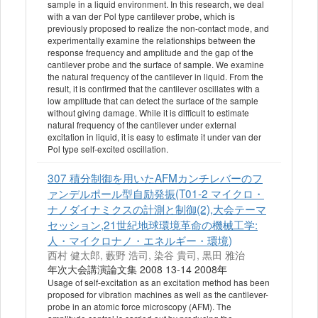
sample in a liquid environment. In this research, we deal
with a van der Pol type cantilever probe, which is
previously proposed to realize the non-contact mode, and
experimentally examine the relationships between the
response frequency and amplitude and the gap of the
cantilever probe and the surface of sample. We examine
the natural frequency of the cantilever in liquid. From the
result, it is confirmed that the cantilever oscillates with a
low amplitude that can detect the surface of the sample
without giving damage. While it is difficult to estimate
natural frequency of the cantilever under external
excitation in liquid, it is easy to estimate it under van der
Pol type self-excited oscillation.
307 積分制御を用いたAFMカンチレバーのフ
ァンデルポール型自励発振(T01-2 マイクロ・
ナノダイナミクスの計測と制御(2),大会テーマ
セッション,21世紀地球環境革命の機械工学:
人・マイクロナノ・エネルギー・環境)
西村 健太郎, 藪野 浩司, 染谷 貴司, 黒田 雅治
年次大会講演論文集 2008 13-14 2008年
Usage of self-excitation as an excitation method has been
proposed for vibration machines as well as the cantilever-
probe in an atomic force microscopy (AFM). The