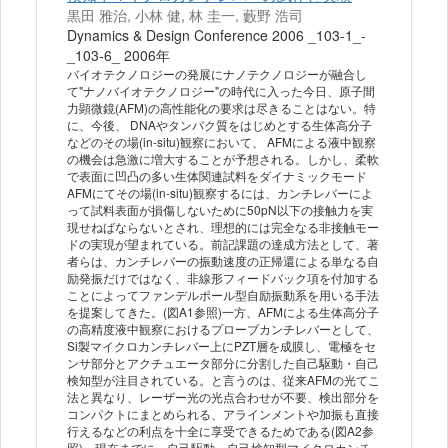
黒田 雅治, 小林 健, 林 圭一, 藪野 浩司
Dynamics & Design Conference 2006 _103-1_-
_103-6_ 2006年
バイオテクノロジーの発展にナノテクノロジーが融合し
て"ナノバイオテクノロジー"の時代に入った今日、原子間
力顕微鏡(AFM)の高性能化の要求は尽きることはない。特
に、今後、 DNAやタンパク質をはじめとする生体高分子
などのその場(in-situ)観察において、 AFMによる液中観察
の機会は急激に増大することが予想される。しかし、柔軟
で表面に凹凸の多い生体関連試料をダイナミックモード
AFMにてその場(in-situ)観察するには、カンチレバーによ
って試料表面が損傷しないために50pN以下の接触力を実
現せねばならないとされ、理想的には完全なる非接触モー
ドの実現が望まれている。前記課題の達成方法として、著
者らは、カンチレバーの振動速度の正帰還による単なる自
励発振だけではなく、非線形フィードバック項を付加する
ことによってファンデルポール型自励振動系を用いる手法
を提案してきた。(図A1参照)一方、AFMによる生体高分子
の高精度液中観察におけるプローブカンチレバーとして、
Si製マイクロカンチレバー上にPZT層を成膜し、電極をセ
ンサ部分とアクチュエータ部分に分割した自己駆動・自己
検知型が注目されている。と言うのは、従来AFMの光てこ
法と異なり、レーザー光の光点合わせが不要、検出部分を
コンパクトにまとめられる、アラインメントや加振も直接
行えるなどの利点を十全に享受できるためである(図A2参
照)。現在までに、自己駆動・自己検知型マイクロカンチ