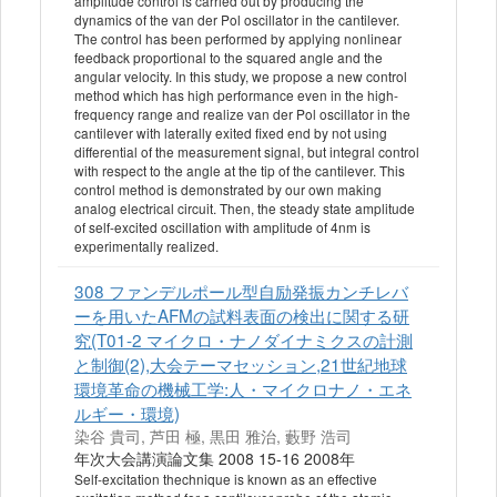
amplitude control is carried out by producing the
dynamics of the van der Pol oscillator in the cantilever.
The control has been performed by applying nonlinear
feedback proportional to the squared angle and the
angular velocity. In this study, we propose a new control
method which has high performance even in the high-
frequency range and realize van der Pol oscillator in the
cantilever with laterally exited fixed end by not using
differential of the measurement signal, but integral control
with respect to the angle at the tip of the cantilever. This
control method is demonstrated by our own making
analog electrical circuit. Then, the steady state amplitude
of self-excited oscillation with amplitude of 4nm is
experimentally realized.
308 ファンデルポール型自励発振カンチレバ
ーを用いたAFMの試料表面の検出に関する研
究(T01-2 マイクロ・ナノダイナミクスの計測
と制御(2),大会テーマセッション,21世紀地球
環境革命の機械工学:人・マイクロナノ・エネ
ルギー・環境)
染谷 貴司, 芦田 極, 黒田 雅治, 藪野 浩司
年次大会講演論文集 2008 15-16 2008年
Self-excitation thechnique is known as an effective