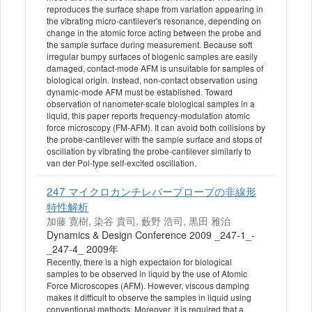
reproduces the surface shape from variation appearing in
the vibrating micro-cantilever's resonance, depending on
change in the atomic force acting between the probe and
the sample surface during measurement. Because soft
irregular bumpy surfaces of biogenic samples are easily
damaged, contact-mode AFM is unsuitable for samples of
biological origin. Instead, non-contact observation using
dynamic-mode AFM must be established. Toward
observation of nanometer-scale biological samples in a
liquid, this paper reports frequency-modulation atomic
force microscopy (FM-AFM). It can avoid both collisions by
the probe-cantilever with the sample surface and stops of
oscillation by vibrating the probe-cantilever similarly to
van der Pol-type self-excited oscillation.
247 マイクロカンチレバープローブの非線形
特性解析
加藤 寛樹, 染谷 貴司, 藪野 浩司, 黒田 雅治
Dynamics & Design Conference 2009 _247-1_-
_247-4_ 2009年
Recently, there is a high expectaion for biological
samples to be observed in liquid by the use of Atomic
Force Microscopes (AFM). However, viscous damping
makes it difficult to observe the samples in liquid using
conventional methods. Moreover, it is required that a