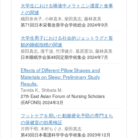
大学生における唾液中メラトニン濃度と食事
との関連
織田奈央子, 小林直木, 柴田真志, 藤林真美
第71回日本栄養改善学会学術総会 2024年9月
大学生男子における社会的ジェットラグと客
観的睡眠指標の関連
柴田真志, 瀧千波, 竹澤健介, 葛原憲治, 藤林真美
日本睡眠学会第48回定期学術集会 2024年7月
Effects of Different Pillow Shapes and
Materials on Sleep: Preliminary Study
Results.
Tanida K., Shibata M.
27th East Asian Forum of Nursing Scholars
(EAFONS) 2024年3月
フットケアを用いた動脈硬化予防の専門まち
の保健室の効果検証
片岡千明, 木村ちぐさ, 柴田真志
第43回日本看護科学学会学術集会 2023年12月