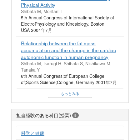
Physical Activity
Shibata M, Moritani T
5th Annual Congress of International Society of
ElectroPhysiology and Kinesiology, Boston,
USA 2004年7月
Relationship between the fat mass
accumulation and the change in the cardiac
autonomic function in human pregnancy
Shibata M, Ikarugi H, Shibata S, Nishikawa M,
Tanaka Y
6th Annual Congress;of European College
of;Sports Science;Cologne, Germany 2001年7月
もっとみる
担当経験のある科目(授業)
9
科学と健康