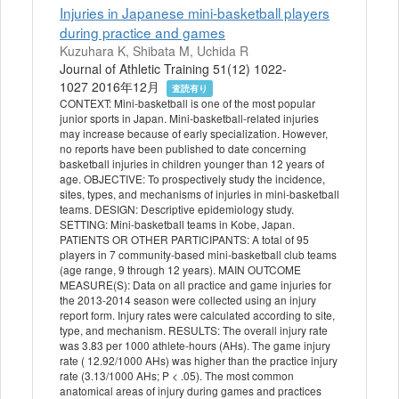
Injuries in Japanese mini-basketball players
during practice and games
Kuzuhara K, Shibata M, Uchida R
Journal of Athletic Training 51(12) 1022-
1027 2016年12月
査読有り
CONTEXT: Mini-basketball is one of the most popular
junior sports in Japan. Mini-basketball-related injuries
may increase because of early specialization. However,
no reports have been published to date concerning
basketball injuries in children younger than 12 years of
age. OBJECTIVE: To prospectively study the incidence,
sites, types, and mechanisms of injuries in mini-basketball
teams. DESIGN: Descriptive epidemiology study.
SETTING: Mini-basketball teams in Kobe, Japan.
PATIENTS OR OTHER PARTICIPANTS: A total of 95
players in 7 community-based mini-basketball club teams
(age range, 9 through 12 years). MAIN OUTCOME
MEASURE(S): Data on all practice and game injuries for
the 2013-2014 season were collected using an injury
report form. Injury rates were calculated according to site,
type, and mechanism. RESULTS: The overall injury rate
was 3.83 per 1000 athlete-hours (AHs). The game injury
rate ( 12.92/1000 AHs) was higher than the practice injury
rate (3.13/1000 AHs; P < .05). The most common
anatomical areas of injury during games and practices