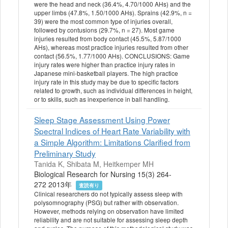
were the head and neck (36.4%, 4.70/1000 AHs) and the
upper limbs (47.8%, 1.50/1000 AHs). Sprains (42.9%, n =
39) were the most common type of injuries overall,
followed by contusions (29.7%, n = 27). Most game
injuries resulted from body contact (45.5%, 5.87/1000
AHs), whereas most practice injuries resulted from other
contact (56.5%, 1.77/1000 AHs). CONCLUSIONS: Game
injury rates were higher than practice injury rates in
Japanese mini-basketball players. The high practice
injury rate in this study may be due to specific factors
related to growth, such as individual differences in height,
or to skills, such as inexperience in ball handling.
Sleep Stage Assessment Using Power
Spectral Indices of Heart Rate Variability with
a Simple Algorithm: Limitations Clarified from
Preliminary Study
Tanida K, Shibata M, Heitkemper MH
Biological Research for Nursing 15(3) 264-
272 2013年
査読有り
Clinical researchers do not typically assess sleep with
polysomnography (PSG) but rather with observation.
However, methods relying on observation have limited
reliability and are not suitable for assessing sleep depth