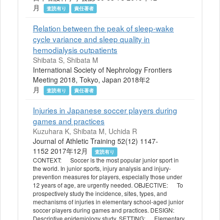
月
査読有り
責任著者
Relation between the peak of sleep-wake
cycle variance and sleep quality in
hemodialysis outpatients
Shibata S, Shibata M
International Society of Nephrology Frontiers
Meeting 2018, Tokyo, Japan 2018年2
月
査読有り
責任著者
Injuries in Japanese soccer players during
games and practices
Kuzuhara K, Shibata M, Uchida R
Journal of Athletic Training 52(12) 1147-
1152 2017年12月
査読有り
CONTEXT: Soccer is the most popular junior sport in
the world. In junior sports, injury analysis and injury-
prevention measures for players, especially those under
12 years of age, are urgently needed. OBJECTIVE: To
prospectively study the incidence, sites, types, and
mechanisms of injuries in elementary school-aged junior
soccer players during games and practices. DESIGN:
Descriptive epidemiology study. SETTING: Elementary