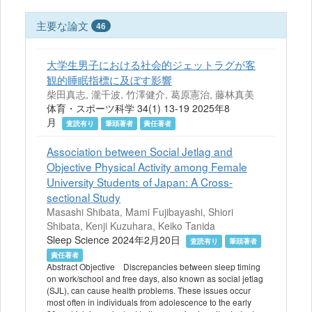
主要な論文
46
大学生男子における社会的ジェットラグが客
観的睡眠指標に及ぼす影響
柴田真志, 瀧千波, 竹澤健介, 葛原憲治, 藤林真美
体育・スポーツ科学 34(1) 13-19 2025年8
月
査読有り
筆頭著者
責任著者
Association between Social Jetlag and
Objective Physical Activity among Female
University Students of Japan: A Cross-
sectional Study
Masashi Shibata, Mami Fujibayashi, Shiori
Shibata, Kenji Kuzuhara, Keiko Tanida
Sleep Science 2024年2月20日
査読有り
筆頭著者
責任著者
Abstract Objective Discrepancies between sleep timing
on work/school and free days, also known as social jetlag
(SJL), can cause health problems. These issues occur
most often in individuals from adolescence to the early