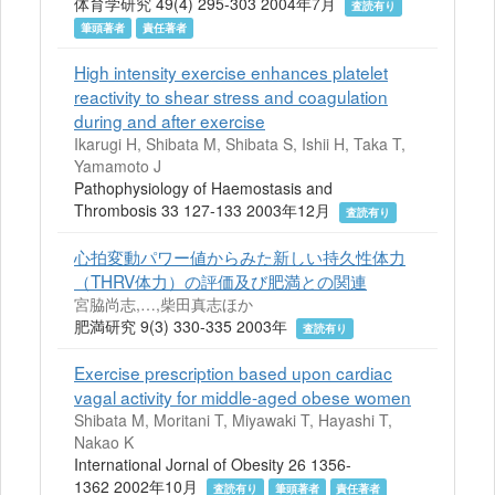
体育学研究 49(4) 295-303 2004年7月
査読有り
筆頭著者
責任著者
High intensity exercise enhances platelet
reactivity to shear stress and coagulation
during and after exercise
Ikarugi H, Shibata M, Shibata S, Ishii H, Taka T,
Yamamoto J
Pathophysiology of Haemostasis and
Thrombosis 33 127-133 2003年12月
査読有り
心拍変動パワー値からみた新しい持久性体力
（THRV体力）の評価及び肥満との関連
宮脇尚志,…,柴田真志ほか
肥満研究 9(3) 330-335 2003年
査読有り
Exercise prescription based upon cardiac
vagal activity for middle-aged obese women
Shibata M, Moritani T, Miyawaki T, Hayashi T,
Nakao K
International Jornal of Obesity 26 1356-
1362 2002年10月
査読有り
筆頭著者
責任著者