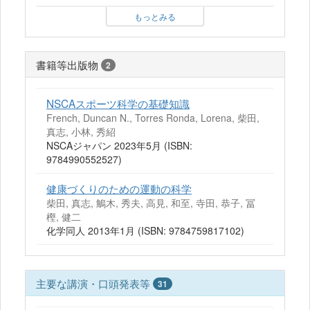
もっとみる
書籍等出版物
2
NSCAスポーツ科学の基礎知識
French, Duncan N., Torres Ronda, Lorena, 柴田,
真志, 小林, 秀紹
NSCAジャパン 2023年5月 (ISBN:
9784990552527)
健康づくりのための運動の科学
柴田, 真志, 鵤木, 秀夫, 高見, 和至, 寺田, 恭子, 冨
樫, 健二
化学同人 2013年1月 (ISBN: 9784759817102)
主要な講演・口頭発表等
31