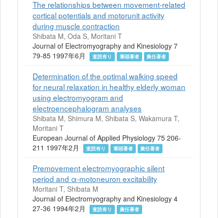
The relationships between movement-related
cortical potentials and motorunit activity
during muscle contraction
Shibata M, Oda S, Moritani T
Journal of Electromyography and Kinesiology 7
79-85 1997年6月
査読有り
筆頭著者
責任著者
Determination of the optimal walking speed
for neural relaxation in healthy elderly woman
using electromyogram and
electroencephalogram analyses
Shibata M, Shimura M, Shibata S, Wakamura T,
Moritani T
European Journal of Applied Physiology 75 206-
211 1997年2月
査読有り
筆頭著者
責任著者
Premovement electromyographic silent
period and α-motoneuron excitability
Moritani T, Shibata M
Journal of Electromyography and Kinesiology 4
27-36 1994年2月
査読有り
責任著者