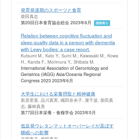
発育発達期のスポーツと食育
柴田真志
第20回日本食育協会総会 2023年6月
招待有り
Relation between cognitive fluctuation and
sleep quality data in a person with dementia
with Lewy bodies: a case report.
Kutsumi M., Kato Y., Sumi M., Kawasaki M., Kowa
H., Kanda F., Morimura Y., Shibata M.
International Association of Gerontology and
Geriatrics (IAGG) Asia/Oceania Regional
Congress 2023 2023年6月
大学生における栄養摂取と精神健康
新居里菜, 品川真実, 織田奈央子, 瀧千波, 柴田真
志, 藤林真美
第77回日本栄養・食糧学会 2023年5月
低反発ウレタンマットオーバーレイが及ぼす
睡眠への影響
谷田恵子, 柴田真志