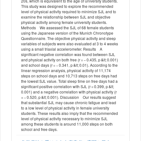
20s, which is equivalent to the age of university students.
This study was designed to explore the recommended
level of physical activity required to minimize SJL and to
examine the relationship between SJL and objective
physical activity among female university students.
Methods We assessed the SJL of 68 female students
using the Japanese version of the Munich Chronotype
Questionnaire. The objective physical activity and sleep
variables of subjects were also evaluated at 3 to 4 weeks
using a small triaxial accelerometer. Results A
significant negative correlation was found between SJL
and physical activity on both free (r = − 0.435, p &lt; 0.001)
and school days (r = − 0.341, p &lt; 0.01). According to the
linear regression analysis, physical activity of 11,174
steps on school days and 10,713 steps on free days had
the lowest SJL value. Total sleep time on free days had a
significant positive correlation with SJL (r = 0.399, p &lt;
0.001) and a negative correlation with physical activity (r
= − 0.520, p &lt; 0.001). Discussion Our results suggest
that substantial SJL may cause chronic fatigue and lead
to a low level of physical activity in female university
students. These results also imply that the recommended
level of physical activity necessary to minimize SJL
among these students is around 11,000 steps on both
school and free days.