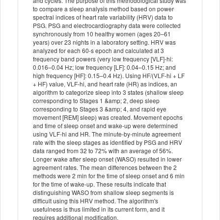
and cycles. The purpose of this methodological study was
to compare a sleep analysis method based on power
spectral indices of heart rate variability (HRV) data to
PSG. PSG and electrocardiography data were collected
synchronously from 10 healthy women (ages 20–61
years) over 23 nights in a laboratory setting. HRV was
analyzed for each 60-s epoch and calculated at 3
frequency band powers (very low frequency [VLF]-hi:
0.016–0.04 Hz; low frequency [LF]: 0.04–0.15 Hz; and
high frequency [HF]: 0.15–0.4 Hz). Using HF/(VLF-hi + LF
+ HF) value, VLF-hi, and heart rate (HR) as indices, an
algorithm to categorize sleep into 3 states (shallow sleep
corresponding to Stages 1 &amp; 2, deep sleep
corresponding to Stages 3 &amp; 4, and rapid eye
movement [REM] sleep) was created. Movement epochs
and time of sleep onset and wake-up were determined
using VLF-hi and HR. The minute-by-minute agreement
rate with the sleep stages as identified by PSG and HRV
data ranged from 32 to 72% with an average of 56%.
Longer wake after sleep onset (WASO) resulted in lower
agreement rates. The mean differences between the 2
methods were 2 min for the time of sleep onset and 6 min
for the time of wake-up. These results indicate that
distinguishing WASO from shallow sleep segments is
difficult using this HRV method. The algorithm's
usefulness is thus limited in its current form, and it
requires additional modification.