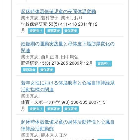
起床時体温低値児童の夜間体温変動
柴田真志, 若村智子, 柴田しおり
学校保健研究 53(5) 411-418 2011年12
月
査読有り
筆頭著者
責任著者
妊娠期の運動実践量と母体皮下脂肪厚変化の
関連
柴田真志, 西川正博, 田中康弘
肥満研究 15(3) 278-285 2009年12月
査読有り
筆頭著者
責任著者
若年女性における体脂肪率と心臓自律神経系
活動指標の関連
柴田真志
体育・スポーツ科学 9(3) 330-335 2007年3
月
査読有り
筆頭著者
責任著者
起床時体温低値児童の身体活動特性と心臓自
律神経活動動態
柴田真志, 鵤木秀夫ほか