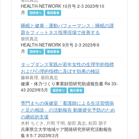
HEALTH-NETWORK 10月号 2-3 2023年10
月
招待有り
筆頭著者
睡眠と健康・運動パフォーマンス：睡眠の課
題をフィットネス指導現場で改善する
柴田真志
HEALTH-NETWORK 9月号 2-3 2023年9
月
招待有り
筆頭著者
タップダンス実践が若年女性の生理学的指標
および心理的指標に及ぼす効果の検証
藤林眞理, 柴田真志
健康・体力づくり事業財団研究助成報告書 R4 33-
43 2023年5月
査読有り
責任著者
専門まちの保健室「看護師による生活習慣病
と足の相談」の活動報告 動脈硬化予防のため
の継続的支援
木村 ちぐさ, 片岡 千明, 柴田 真志, 松田 朋子
兵庫県立大学地域ケア開発研究所研究活動報告
集 8 5-7 2023年3月