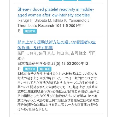
Shear-induced platelet reactivity in middle-
aged women after low-intensity exercise
Ikarugi H, Shibata M, Ishida K, Yamamoto J
Thrombosis Research 104 1-5 2001年1
月
査読有り
起き上がり援助技術方法の違いが看護者の生
体負担に及ぼす影響
柴田 しおり, 柴田 真志, 片山 恵, 吉岡 隆之, 平田
雅子
日本看護研究学会誌 23(5) 43-53 2000年12
月
査読有り
責任著者
12名の女子大学生を被検者とした.被検者は二つの異なる
方法の起き上がり援助を行った.一つは一般的にこれまで
用いられてきた方法(A法)であり,もう一つは力学的根拠に
基づいて開発された方法(B法)であった.起き上がり援助実
施時に,酸素摂取量(VO2),心拍数及び筋電図を測定し生体負
担の指標とした.VO2及び心拍数はA法の方がB法に比べ有
意に高かった.A法の右上腕二頭筋及び脊柱起立筋の筋電図
積分値(iEMG)はB法より有意に高く,一方大腿直筋のiEMG
はA法が低値を示した