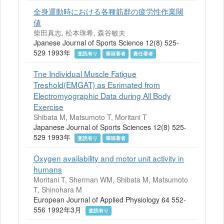
全身運動時における各種筋群の疲労性作業閾
値
柴田真志, 松本珠希, 森谷敏夫
Jpanese Journal of Sports Science 12(8) 525-
529 1993年
査読有り
筆頭著者
責任著者
Tne Individual Muscle Fatigue
Treshold(EMGAT) as Esrimated from
Electromyographic Data during All Body
Exercise
Shibata M, Matsumoto T, Moritani T
Japanese Journal of Sports Sciences 12(8) 525-
529 1993年
査読有り
筆頭著者
Oxygen availability and motor unit activity in
humans
Moritani T, Sherman WM, Shibata M, Matsumoto
T, Shinohara M
European Journal of Applied Physiology 64 552-
556 1992年3月
査読有り