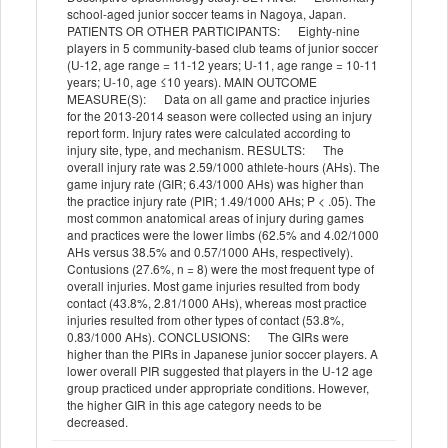
school-aged junior soccer teams in Nagoya, Japan.
PATIENTS OR OTHER PARTICIPANTS: Eighty-nine
players in 5 community-based club teams of junior soccer
(U-12, age range = 11-12 years; U-11, age range = 10-11
years; U-10, age ≤10 years). MAIN OUTCOME
MEASURE(S): Data on all game and practice injuries
for the 2013-2014 season were collected using an injury
report form. Injury rates were calculated according to
injury site, type, and mechanism. RESULTS: The
overall injury rate was 2.59/1000 athlete-hours (AHs). The
game injury rate (GIR; 6.43/1000 AHs) was higher than
the practice injury rate (PIR; 1.49/1000 AHs; P < .05). The
most common anatomical areas of injury during games
and practices were the lower limbs (62.5% and 4.02/1000
AHs versus 38.5% and 0.57/1000 AHs, respectively).
Contusions (27.6%, n = 8) were the most frequent type of
overall injuries. Most game injuries resulted from body
contact (43.8%, 2.81/1000 AHs), whereas most practice
injuries resulted from other types of contact (53.8%,
0.83/1000 AHs). CONCLUSIONS: The GIRs were
higher than the PIRs in Japanese junior soccer players. A
lower overall PIR suggested that players in the U-12 age
group practiced under appropriate conditions. However,
the higher GIR in this age category needs to be
decreased.