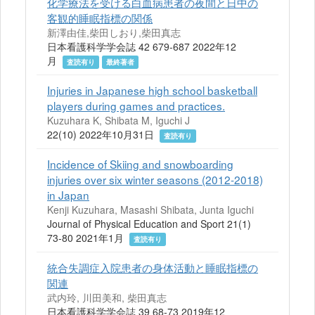
化学療法を受ける白血病患者の夜間と日中の
客観的睡眠指標の関係
新澤由佳,柴田しおり,柴田真志
日本看護科学学会誌 42 679-687 2022年12
月
査読有り
最終著者
Injuries in Japanese high school basketball
players during games and practices.
Kuzuhara K, Shibata M, Iguchi J
22(10) 2022年10月31日
査読有り
Incidence of Skiing and snowboarding
injuries over six winter seasons (2012-2018)
in Japan
Kenji Kuzuhara, Masashi Shibata, Junta Iguchi
Journal of Physical Education and Sport 21(1)
73-80 2021年1月
査読有り
統合失調症入院患者の身体活動と睡眠指標の
関連
武内玲, 川田美和, 柴田真志
日本看護科学学会誌 39 68-73 2019年12