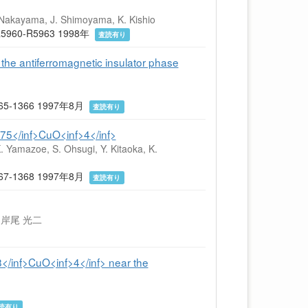
Y. Nakayama, J. Shimoyama, K. Kishio
0) R5960-R5963 1998年
査読有り
the antiferromagnetic insulator phase
) 1365-1366 1997年8月
査読有り
75</inf>CuO<inf>4</inf>
. Yamazoe, S. Ohsugi, Y. Kitaoka, K.
) 1367-1368 1997年8月
査読有り
, 岸尾 光二
8</inf>CuO<inf>4</inf> near the
読有り