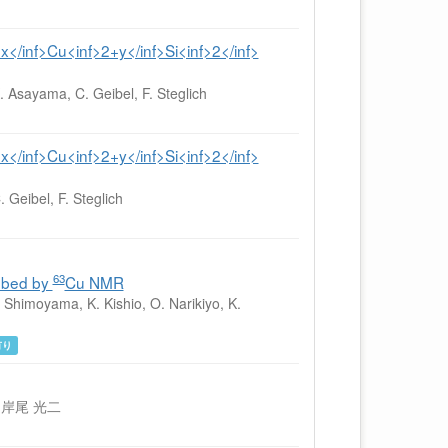
</inf>Cu<inf>2+y</inf>Si<inf>2</inf>
K. Asayama, C. Geibel, F. Steglich
</inf>Cu<inf>2+y</inf>Si<inf>2</inf>
 Geibel, F. Steglich
63
robed by
Cu NMR
. Shimoyama, K. Kishio, O. Narikiyo, K.
有り
, 岸尾 光二