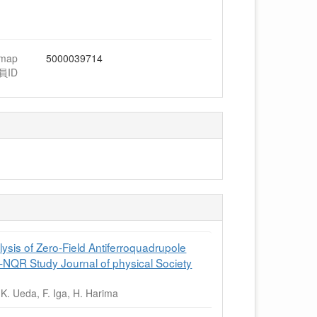
hmap
5000039714
員ID
sis of Zero-Field Antiferroquadrupole
NQR Study Journal of physical Society
 K. Ueda, F. Iga, H. Harima