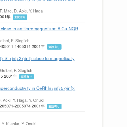
T. Mito, D. Aoki, Y. Haga
) 2001年
査読有り
> close to antiferromagnetism: A Cu-NQR
ibel, F. Steglich
4) 1405011-1405014 2001年
査読有り
Si <inf>2</inf> close to magnetically
Geibel, F. Steglich
-375 2001年
査読有り
rconductivity in CeRhIn<inf>5</inf>:
. Aoki, Y. Haga, Y. Onuki
2) 2205071-2205074 2001年
査読有り
 Y. Kitaoka, Y. Onuki