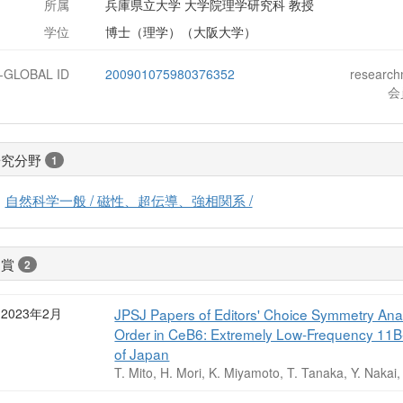
所属
兵庫県立大学 大学院理学研究科 教授
学位
博士（理学）（大阪大学）
J-GLOBAL ID
200901075980376352
researc
会
研究分野
1
自然科学一般 / 磁性、超伝導、強相関系 /
受賞
2
2023年2月
JPSJ Papers of Editors' Choice Symmetry Analy
Order in CeB6: Extremely Low-Frequency 11B-
of Japan
T. Mito, H. Mori, K. Miyamoto, T. Tanaka, Y. Nakai,