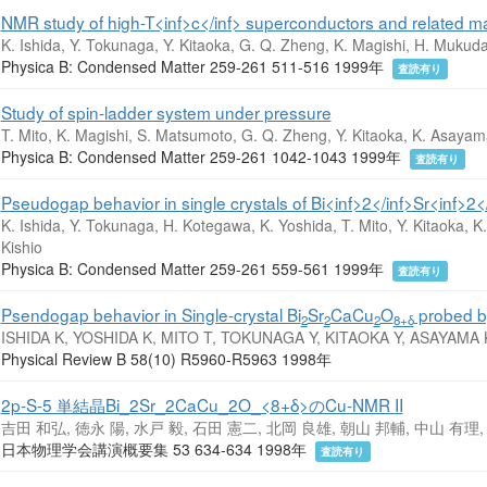
NMR study of high-T<inf>c</inf> superconductors and related ma
K. Ishida, Y. Tokunaga, Y. Kitaoka, G. Q. Zheng, K. Magishi, H. Mukud
Physica B: Condensed Matter 259-261 511-516 1999年
査読有り
Study of spin-ladder system under pressure
T. Mito, K. Magishi, S. Matsumoto, G. Q. Zheng, Y. Kitaoka, K. Asayam
Physica B: Condensed Matter 259-261 1042-1043 1999年
査読有り
Pseudogap behavior in single crystals of Bi<inf>2</inf>Sr<inf>2
K. Ishida, Y. Tokunaga, H. Kotegawa, K. Yoshida, T. Mito, Y. Kitaoka
Kishio
Physica B: Condensed Matter 259-261 559-561 1999年
査読有り
Psendogap behavior in Single-crystal Bi
Sr
CaCu
O
probed 
2
2
2
8+δ
ISHIDA K, YOSHIDA K, MITO T, TOKUNAGA Y, KITAOKA Y, ASAYAMA 
Physical Review B 58(10) R5960-R5963 1998年
2p-S-5 単結晶Bi_2Sr_2CaCu_2O_<8+δ>のCu-NMR II
吉田 和弘, 徳永 陽, 水戸 毅, 石田 憲二, 北岡 良雄, 朝山 邦輔, 中山 有理
日本物理学会講演概要集 53 634-634 1998年
査読有り