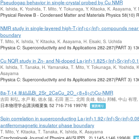
Pseudogap behavior in single-crystal probed by Cu NMR
K. Ishida, K. Yoshida, T. Mito, Y. Tokunaga, Y. Kitaoka, K. Asayama, 
Physical Review B - Condensed Matter and Materials Physics 58(1
NMR study in single-layered high-T<inf>c</inf> compounds near 
boundary
T. Mito, K. Ishida, Y. Kitaoka, K. Asayama, H. Eisaki, S. Uchida
Physica C: Superconductivity and its Applications 282-287(PART 3
Cu NQR study in Zn- and Ni-doped La<inf>1.825</inf>Sr<inf>0.1
K. Ishida, T. Tanaka, H. Yamanaka, T. Mito, Y. Tokunaga, K. Yoshida, K
Asayama
Physica C: Superconductivity and its Applications 282-287(PART 3
8a-T-14 単結晶Bi_2Sr_2CaCu_2O_<8+δ>のCu-NMR
吉田 和弘, 水戸 毅, 徳永 陽, 石田 憲二, 北岡 良雄, 朝山 邦輔, 中山 有理
日本物理学会講演概要集 52 716-716 1997年
査読有り
Spin correlation in superconducting La<inf>1.92</inf>Sr<inf>0.0
antiferromagnetic insulator phase boundary
T. Mito, Y. Kitaoka, T. Tanaka, K. Ishida, K. Asayama
Czechoslovak Journal of Physics 46(SUPPL. 2) 1145-1146 1996年
査