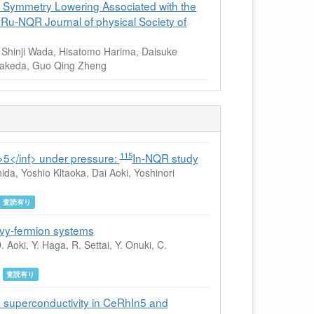
f Symmetry Lowering Associated with the
Ru-NQR Journal of physical Society of
 Shinji Wada, Hisatomo Harima, Daisuke
 Takeda, Guo Qing Zheng
115
>5</inf> under pressure:
In-NQR study
da, Yoshio Kltaoka, Dai Aoki, Yoshinori
査読有り
avy-fermion systems
 Aoki, Y. Haga, R. Settai, Y. Onuki, C.
年
査読有り
 superconductivity in CeRhIn5 and