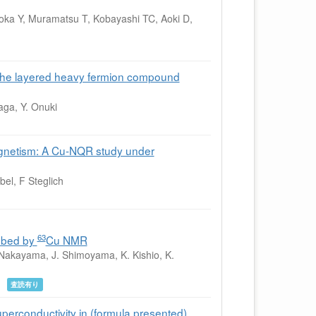
aoka Y, Muramatsu T, Kobayashi TC, Aoki D,
 the layered heavy fermion compound
aga, Y. Onuki
agnetism: A Cu-NQR study under
el, F Steglich
63
robed by
Cu NMR
. Nakayama, J. Shimoyama, K. Kishio, K.
1月
査読有り
rconductivity in (formula presented)