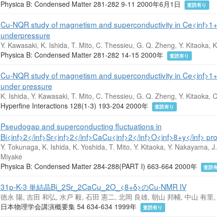
Physica B: Condensed Matter 281-282 9-11 2000年6月1日
査読有り
Cu-NQR study of magnetism and superconductivity in Ce<inf>1+x
underpressure
Y. Kawasaki, K. Ishida, T. Mito, C. Thessieu, G. Q. Zheng, Y. Kitaoka, 
Physica B: Condensed Matter 281-282 14-15 2000年
査読有り
Cu-NQR study of magnetism and superconductivity in Ce<inf>1+x
under pressure
K. Ishida, Y. Kawasaki, T. Mito, C. Thessieu, G. Q. Zheng, Y. Kitaoka, C.
Hyperfine Interactions 128(1-3) 193-204 2000年
査読有り
Pseudogap and superconducting fluctuations in
Bi<inf>2</inf>Sr<inf>2</inf>CaCu<inf>2</inf>O<inf>8+y</inf> p
Y. Tokunaga, K. Ishida, K. Yoshida, T. Mito, Y. Kitaoka, Y. Nakayama, J
Miyake
Physica B: Condensed Matter 284-288(PART I) 663-664 2000年
査読
31p-K-3 単結晶Bi_2Sr_2CaCu_2O_<8+δ>のCu-NMR IV
徳永 陽, 吉田 和弘, 水戸 毅, 石田 憲二, 北岡 良雄, 朝山 邦輔, 中山 有里
日本物理学会講演概要集 54 634-634 1999年
査読有り