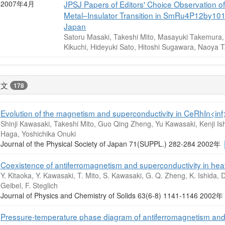
2007年4月
JPSJ Papers of Editors' Choice Observation o
Metal–Insulator Transition in SmRu4P12by101
Japan
Satoru Masaki, Takeshi Mito, Masayuki Takemura,
Kikuchi, Hideyuki Sato, Hitoshi Sugawara, Naoya
論文
178
Evolution of the magnetism and superconductivity in CeRhIn<inf
Shinji Kawasaki, Takeshi Mito, Guo Qing Zheng, Yu Kawasaki, Kenji Ishi
Haga, Yoshichika Onuki
Journal of the Physical Society of Japan 71(SUPPL.) 282-284 2002年
Coexistence of antiferromagnetism and superconductivity in he
Y. Kitaoka, Y. Kawasaki, T. Mito, S. Kawasaki, G. Q. Zheng, K. Ishida, D.
Geibel, F. Steglich
Journal of Physics and Chemistry of Solids 63(6-8) 1141-1146 2002
Pressure-temperature phase diagram of antiferromagnetism and