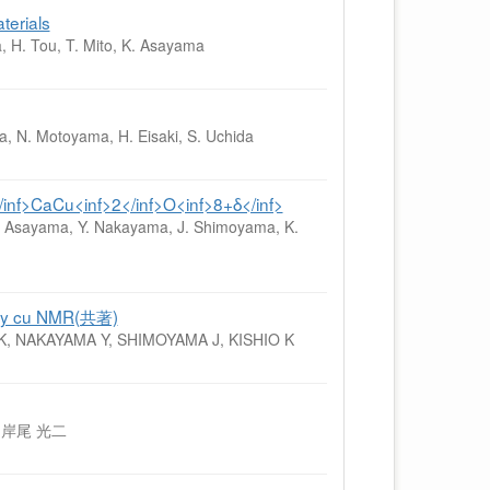
terials
a, H. Tou, T. Mito, K. Asayama
a, N. Motoyama, H. Eisaki, S. Uchida
</inf>CaCu<inf>2</inf>O<inf>8+δ</inf>
, K. Asayama, Y. Nakayama, J. Shimoyama, K.
by cu NMR(共著)
K, NAKAYAMA Y, SHIMOYAMA J, KISHIO K
, 岸尾 光二