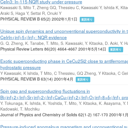
CeIn3: In-115-NQR study under pressure
Kawasaki S, Mito T, Zheng GQ, Thessieu C, Kawasaki Y, Ishida K, Kit
Araki S, Haga Y, Settai R, Onuki Y
PHYSICAL REVIEW B 65(2) 2002年1月1日
査読有り
Unique spin dynamics and unconventional superconductivity in
CeIrIn<inf>5</inf>: NQR evidence
G. Q. Zheng, K. Tanabe, T. Mito, S. Kawasaki, Y. Kitaoka, D. Aoki, Y. H
Physical Review Letters 86(20) 4664-4667 2001年5月14日
査読有り
Exotic superconducting phase in CeCu2Si2 close to antiferrom
hydrostatic pressure
Y Kawasaki, K Ishida, T Mito, C Thessieu, GQ Zheng, Y Kitaoka, C Geib
PHYSICAL REVIEW B 63(14) 2001年4月
査読有り
Spin gap and superconducting fluctuations in
Bi<inf>2</inf>Sr<inf>2</inf>CaCu<inf>2</inf>O<inf>8+δ</inf> p
Y. Tokunaga, K. Ishida, K. Yoshida, T. Mito, Y. Kitaoka, K. Asayama, Y
Kadowaki, T. Mochiku
Journal of Physics and Chemistry of Solids 62(1-2) 167-170 2001年
Pressure-induced anomalous magnetism and unconventional supe