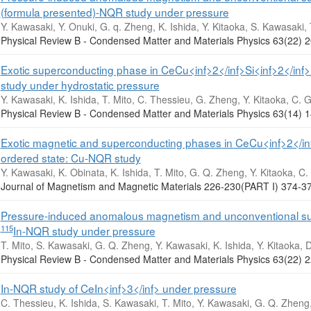
(formula presented)-NQR study under pressure
Y. Kawasaki, Y. Onuki, G. q. Zheng, K. Ishida, Y. Kitaoka, S. Kawasaki, 
Physical Review B - Condensed Matter and Materials Physics 63(22
Exotic superconducting phase in CeCu<inf>2</inf>Si<inf>2</inf
study under hydrostatic pressure
Y. Kawasaki, K. Ishida, T. Mito, C. Thessieu, G. Zheng, Y. Kitaoka, C. Ge
Physical Review B - Condensed Matter and Materials Physics 63(1
Exotic magnetic and superconducting phases in CeCu<inf>2</inf> 
ordered state: Cu-NQR study
Y. Kawasaki, K. Obinata, K. Ishida, T. Mito, G. Q. Zheng, Y. Kitaoka, C. 
Journal of Magnetism and Magnetic Materials 226-230(PART I) 374
Pressure-induced anomalous magnetism and unconventional supe
115
In-NQR study under pressure
T. Mito, S. Kawasaki, G. Q. Zheng, Y. Kawasaki, K. Ishida, Y. Kitaoka, D
Physical Review B - Condensed Matter and Materials Physics 63(2
In-NQR study of CeIn<inf>3</inf> under pressure
C. Thessieu, K. Ishida, S. Kawasaki, T. Mito, Y. Kawasaki, G. Q. Zheng,