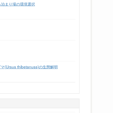
おける泊まり場の環境選択
s thibetanuss)の生態解明