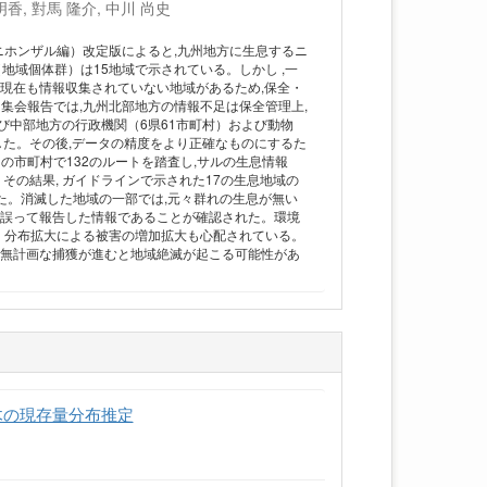
明香, 對馬 隆介, 中川 尚史
ホンザル編）改定版によると,九州地方に生息するニ
地域個体群）は15地域で示されている。しかし ,一
現在も情報収集されていない地域があるため,保全・
集会報告では,九州北部地方の情報不足は保全管理上,
よび中部地方の行政機関（6県61市町村）および動物
した。その後,データの精度をより正確なものにするた
1の市町村で132のルートを踏査し,サルの生息情報
その結果, ガイドラインで示された17の生息地域の
た。消滅した地域の一部では,元々群れの生息が無い
て誤って報告した情報であることが確認された。環境
。分布拡大による被害の増加拡大も心配されている。
,無計画な捕獲が進むと地域絶滅が起こる可能性があ
木の現存量分布推定