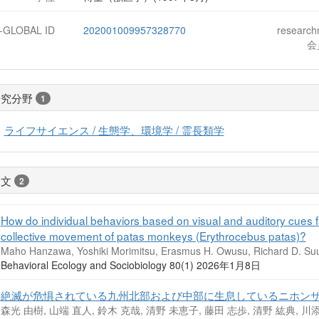
J-GLOBAL ID
202001009957328770
researc
会
研究分野
1
ライフサイエンス / 生態学、環境学 / 霊長類学
論文
2
How do individual behaviors based on visual and auditory cues fa
collective movement of patas monkeys (Erythrocebus patas)?
Maho Hanzawa, Yoshiki Morimitsu, Erasmus H. Owusu, Richard D. Su
Behavioral Ecology and Sociobiology 80(1) 2026年1月8日
絶滅が危惧されている九州北部および中部に生息しているニホン
森光 由樹, 山端 直人, 鈴木 克哉, 清野 未恵子, 藤田 志歩, 清野 紘典, 川添