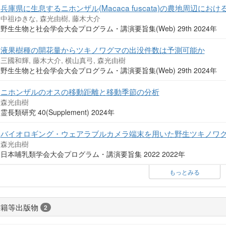
兵庫県に生息するニホンザル(Macaca fuscata)の農地周辺に
中祖ゆきな, 森光由樹, 藤木大介
野生生物と社会学会大会プログラム・講演要旨集(Web) 29th 2024年
液果樹種の開花量からツキノワグマの出没件数は予測可能か
三國和輝, 藤木大介, 横山真弓, 森光由樹
野生生物と社会学会大会プログラム・講演要旨集(Web) 29th 2024年
ニホンザルのオスの移動距離と移動季節の分析
森光由樹
霊長類研究 40(Supplement) 2024年
バイオロギング・ウェアラブルカメラ端末を用いた野生ツキノワグマ(Ursu
森光由樹
日本哺乳類学会大会プログラム・講演要旨集 2022 2022年
もっとみる
書籍等出版物
2