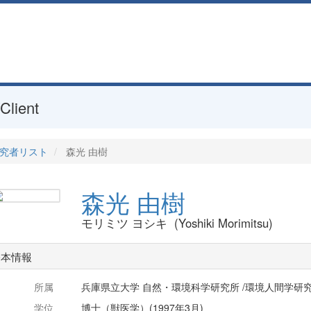
Client
究者リスト
森光 由樹
森光 由樹
モリミツ ヨシキ (Yoshiki Morimitsu)
基本情報
所属
兵庫県立大学 自然・環境科学研究所 /環境人間学研究
学位
博士（獣医学）(1997年3月)