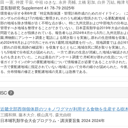
田 一憲, 仲渡 千宙, 中祖 ゆきな, 永井 亮輔, 土橋 彩加, 白井 万結, 梅津 
霊長類研究 Supplement 41 78-79 2025年
環境省が示す令和6年度「特定鳥獣保護・管理計画作成のためのガイドライン」（ニ
ホンザルの分布は17の地域に整理され,そのうち絶滅が危惧されている要配慮地域（
部の地域を除き情報が古く不明な点が多い。特に九州北部および中部地方の分布は,
管理すべき地域を整理することができていない。日本霊長類学会2019年大会の自由
問題であることが指摘されている。報告者らは,2024年4月から5月に,九州北部お
園,博物館にアンケート調査と電話による聞き取りを実施し,群れの生息情報を収集
め2024年6月および10月にそれぞれ1週間,現地調査を行った。現地調査では,合計6
（群れの目視,痕跡の確認等）を収集するとともに,地域住民に聞き取りを実施した。
うち5地域で分布拡大が認められた。一方で,群れの生息が消滅した地域が確認され
ものも含まれていた。これは過去のアンケート調査で,市町村が群れの生息につい
省ガイドラインの9つの要配慮地域について情報修正が必要であることが示された
一方で要配慮地域に指定されていない地域において分布の縮小が認められた。今後
る。分布情報の修正と要配慮地域の見直しは急務である。
ISC
7
近畿北部西側個体群のツキノワグマが利用する食物を生産する樹
三國和輝, 藤木大介, 横山真弓, 森光由樹
日本哺乳類学会大会プログラム・講演要旨集 2024 2024年