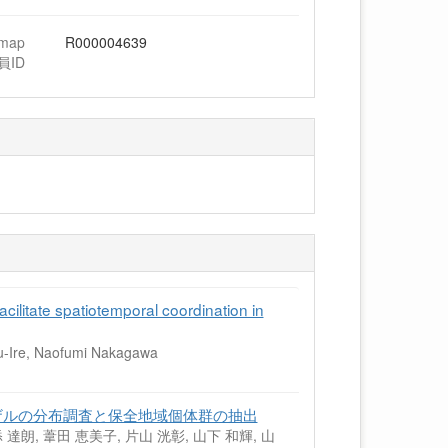
hmap
R000004639
員ID
cilitate spatiotemporal coordination in
u-Ire, Naofumi Nakagawa
ザルの分布調査と保全地域個体群の抽出
 達朗, 葦田 恵美子, 片山 洸彰, 山下 和輝, 山