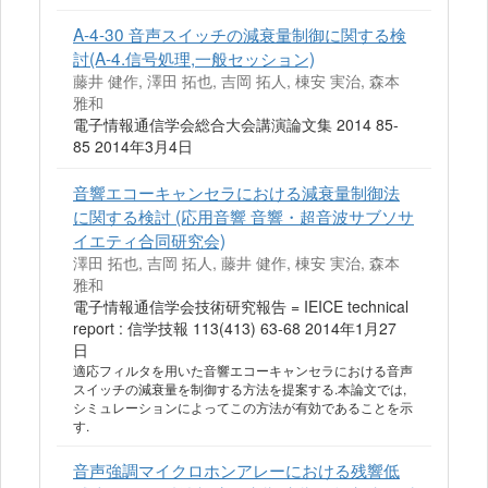
A-4-30 音声スイッチの減衰量制御に関する検
討(A-4.信号処理,一般セッション)
藤井 健作, 澤田 拓也, 吉岡 拓人, 棟安 実治, 森本
雅和
電子情報通信学会総合大会講演論文集 2014 85-
85 2014年3月4日
音響エコーキャンセラにおける減衰量制御法
に関する検討 (応用音響 音響・超音波サブソサ
イエティ合同研究会)
澤田 拓也, 吉岡 拓人, 藤井 健作, 棟安 実治, 森本
雅和
電子情報通信学会技術研究報告 = IEICE technical
report : 信学技報 113(413) 63-68 2014年1月27
日
適応フィルタを用いた音響エコーキャンセラにおける音声
スイッチの減衰量を制御する方法を提案する.本論文では,
シミュレーションによってこの方法が有効であることを示
す.
音声強調マイクロホンアレーにおける残響低