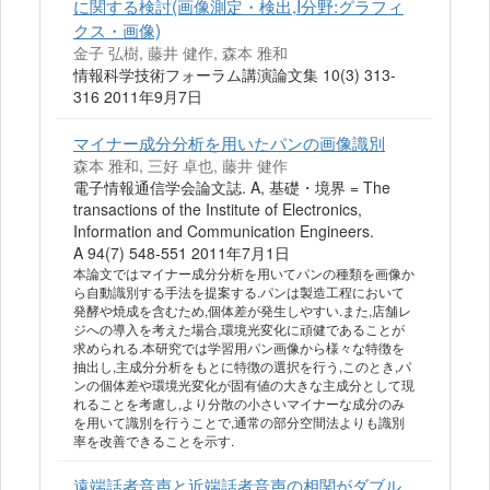
に関する検討(画像測定・検出,I分野:グラフィ
クス・画像)
金子 弘樹, 藤井 健作, 森本 雅和
情報科学技術フォーラム講演論文集 10(3) 313-
316 2011年9月7日
マイナー成分分析を用いたパンの画像識別
森本 雅和, 三好 卓也, 藤井 健作
電子情報通信学会論文誌. A, 基礎・境界 = The
transactions of the Institute of Electronics,
Information and Communication Engineers.
A 94(7) 548-551 2011年7月1日
本論文ではマイナー成分分析を用いてパンの種類を画像か
ら自動識別する手法を提案する.パンは製造工程において
発酵や焼成を含むため,個体差が発生しやすい.また,店舗レ
ジへの導入を考えた場合,環境光変化に頑健であることが
求められる.本研究では学習用パン画像から様々な特徴を
抽出し,主成分分析をもとに特徴の選択を行う,このとき,パ
ンの個体差や環境光変化が固有値の大きな主成分として現
れることを考慮し,より分散の小さいマイナーな成分のみ
を用いて識別を行うことで,通常の部分空間法よりも識別
率を改善できることを示す.
遠端話者音声と近端話者音声の相関がダブル