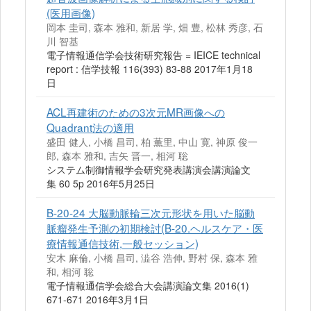
(医用画像)
岡本 圭司, 森本 雅和, 新居 学, 畑 豊, 松林 秀彦, 石
川 智基
電子情報通信学会技術研究報告 = IEICE technical
report : 信学技報 116(393) 83-88 2017年1月18
日
ACL再建術のための3次元MR画像への
Quadrant法の適用
盛田 健人, 小橋 昌司, 柏 薫里, 中山 寛, 神原 俊一
郎, 森本 雅和, 吉矢 晋一, 相河 聡
システム制御情報学会研究発表講演会講演論文
集 60 5p 2016年5月25日
B-20-24 大脳動脈輪三次元形状を用いた脳動
脈瘤発生予測の初期検討(B-20.ヘルスケア・医
療情報通信技術,一般セッション)
安木 麻倫, 小橋 昌司, 澁谷 浩伸, 野村 保, 森本 雅
和, 相河 聡
電子情報通信学会総合大会講演論文集 2016(1)
671-671 2016年3月1日