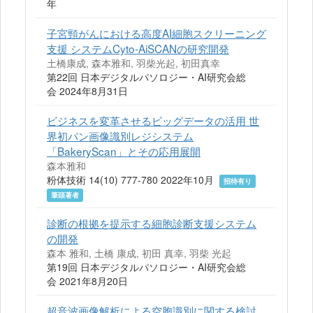
年
子宮頸がんにおける高度AI細胞スクリーニング
支援 システムCyto-AiSCANの研究開発
土橋康成, 森本雅和, 羽柴光起, 初田真幸
第22回 日本デジタルパソロジー・AI研究会総
会 2024年8月31日
ビジネスを変革させるビッグデータの活用 世
界初パン画像識別レジシステム
「BakeryScan」とその応用展開
森本雅和
粉体技術 14(10) 777-780 2022年10月
招待有り
筆頭著者
診断の根拠を提示する細胞診断支援システム
の開発
森本 雅和, 土橋 康成, 初田 真幸, 羽柴 光起
第19回 日本デジタルパソロジー・AI研究会総
会 2021年8月20日
超音波画像解析による空胞識別に関する検討