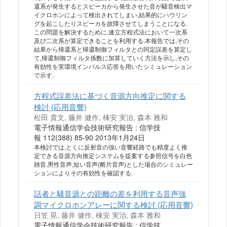
還系が発生するとスピーカから発生させた音が騒音検出マ
イクロホンによって検出されてしまい,結果的にハウリン
グを起こしたりスピーカを故障させてしまうことになる.
この問題を解決するために,連立方程式法において一次系
及び二次系が算定できることを利用する.本報告では,その
結果から帰還系と帰還制御フィルタとの同定誤差を算定し
て,帰還制御フィルタ係数に加算していく方法を示し,その
有効性を実環境インパルス応答を用いたシミュレーション
で示す.
方程式誤差法に基づく音源方向推定に関する
検討 (応用音響)
松田 貴文, 藤井 健作, 棟安 実治, 森本 雅和
電子情報通信学会技術研究報告 : 信学技
報 112(388) 85-90 2013年1月24日
本検討では,とくに反射音の強い音響経路でも精度よく推
定できる音源方向推定システムを提案する参照信号を白色
雑音,男性音声,短い音声(断片音声)とした場合のシミュレー
ションによりその有効性を確認する.
話者と騒音源との距離の差を利用する音声強
調マイクロホンアレーに関する検討 (応用音響)
日笠 晃, 藤井 健作, 棟安 実治, 森本 雅和
電子情報通信学会技術研究報告 : 信学技