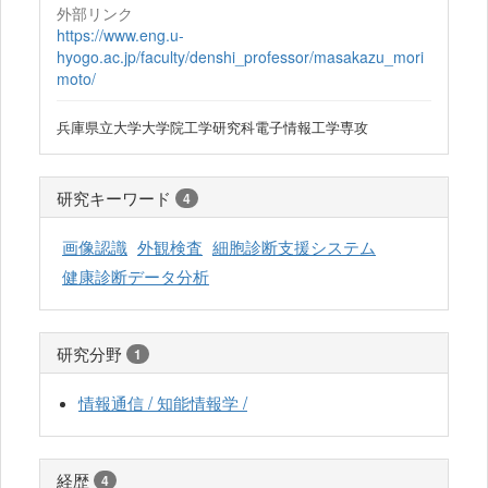
外部リンク
https://www.eng.u-
hyogo.ac.jp/faculty/denshi_professor/masakazu_mori
moto/
兵庫県立大学大学院工学研究科電子情報工学専攻
研究キーワード
4
画像認識
外観検査
細胞診断支援システム
健康診断データ分析
研究分野
1
情報通信 / 知能情報学 /
経歴
4