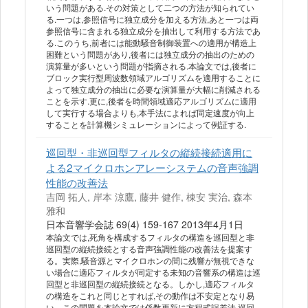
いう問題がある.その対策として二つの方法が知られてい
る.一つは,参照信号に独立成分を加える方法,あと一つは両
参照信号に含まれる独立成分を抽出して利用する方法であ
る.このうち,前者には能動騒音制御装置への適用が構造上
困難という問題があり,後者には独立成分の抽出のための
演算量が多いという問題が指摘される.本論文では,後者に
ブロック実行型周波数領域アルゴリズムを適用することに
よって独立成分の抽出に必要な演算量が大幅に削減される
ことを示す.更に,後者を時間領域適応アルゴリズムに適用
して実行する場合よりも,本手法によれば同定速度が向上
することを計算機シミュレーションによって例証する.
巡回型・非巡回型フィルタの縦続接続適用に
よる2マイクロホンアレーシステムの音声強調
性能の改善法
吉岡 拓人, 岸本 涼鷹, 藤井 健作, 棟安 実治, 森本
雅和
日本音響学会誌 69(4) 159-167 2013年4月1日
本論文では,死角を構成するフィルタの構造を巡回型と非
巡回型の縦続接続とする音声強調性能の改善法を提案す
る。実際,騒音源とマイクロホンの間に残響が無視できな
い場合に適応フィルタが同定する未知の音響系の構造は巡
回型と非巡回型の縦続接続となる。しかし,適応フィルタ
の構造をこれと同じとすれば,その動作は不安定となり易
い。この問題を本論文では係数更新に方程式誤差法,巡回