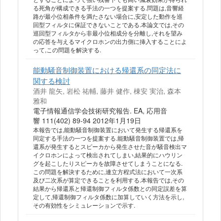
る死角が構成できる手法の一つを提案する.問題は,音響経
路が最小位相条件を満たさない場合に,安定した動作を巡
回型フィルタに保証できないことである.本論文では,その
巡回型フィルタから非最小位相成分を分離し,それを望み
の応答を与えるマイクロホンの出力側に挿入することによ
って,この問題を解決する.
能動騒音制御装置における帰還系の同定法に
関する検討
酒井 龍矢, 岩松 祐輔, 藤井 健作, 棟安 実治, 森本
雅和
電子情報通信学会技術研究報告. EA, 応用音
響 111(402) 89-94 2012年1月19日
本報告では,能動騒音制御装置において発生する帰還系を
同定する手法の一つを提案する.能動騒音制御装置では,帰
還系が発生するとスピーカから発生させた音が騒音検出マ
イクロホンによって検出されてしまい,結果的にハウリン
グを起こしたりスピーカを故障させてしまうことになる.
この問題を解決するために,連立方程式法において一次系
及び二次系が算定できることを利用する.本報告では,その
結果から帰還系と帰還制御フィルタ係数との同定誤差を算
定して,帰還制御フィルタ係数に加算していく方法を示し,
その有効性をシミュレーションで示す.