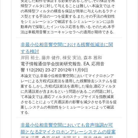
安定した動作を保証する必要がある.しかし,その保証を再
帰型フィルタに対して与えることは難しい.本論文では,そ
の再帰型フィルタの構造を保証が簡単に与えられるラティ
ス型とする手法の一つを提案する.また,その手法の有効性
をシミュレーションで確認する.シミュレーションには自
動車内で採取したインパルス応答を用いる.そのため,本手
法は車載用音響エコーキャンセラへの適用が期待できる.
非最小位相音響空間における残響低減法に関
する検討
岸田 裕士, 藤井 健作, 棟安 実治, 森本 雅和
電子情報通信学会技術研究報告. EA, 応用音
響 112(292) 23-27 2012年11月9日
本論文では,非最小位相音響空間においてマイクロホンア
レーによる方程式誤差法を適用した残響除去システムを提
案する.しかし,方程式誤差法を適用した場合,適応フィルタ
に共通誤差が含まれるという問題がある.この問題に対し
て本論文では,適応フィルタのステップサイズを指数減衰
させることによって共通誤差の影響を減少させる手法を提
案し,システムの有効性をシミュレーションによって確認
する.
非最小位相音響空間においても音声強調が可
能となる2マイクロホンアレーシステムの提案
岸本 涼鷹, 桑原 佑輔, 吉岡 拓人, 藤井 健作, 棟安