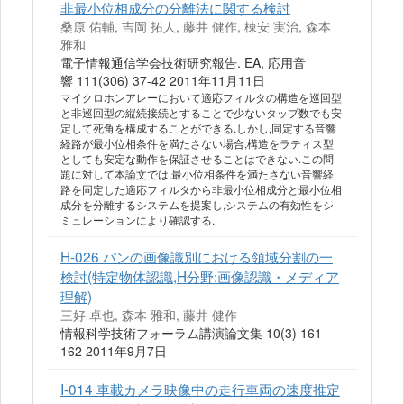
非最小位相成分の分離法に関する検討
桑原 佑輔, 吉岡 拓人, 藤井 健作, 棟安 実治, 森本
雅和
電子情報通信学会技術研究報告. EA, 応用音
響 111(306) 37-42 2011年11月11日
マイクロホンアレーにおいて適応フィルタの構造を巡回型
と非巡回型の縦続接続とすることで少ないタップ数でも安
定して死角を構成することができる.しかし,同定する音響
経路が最小位相条件を満たさない場合,構造をラティス型
としても安定な動作を保証させることはできない.この問
題に対して本論文では,最小位相条件を満たさない音響経
路を同定した適応フィルタから非最小位相成分と最小位相
成分を分離するシステムを提案し,システムの有効性をシ
ミュレーションにより確認する.
H-026 パンの画像識別における領域分割の一
検討(特定物体認識,H分野:画像認識・メディア
理解)
三好 卓也, 森本 雅和, 藤井 健作
情報科学技術フォーラム講演論文集 10(3) 161-
162 2011年9月7日
I-014 車載カメラ映像中の走行車両の速度推定