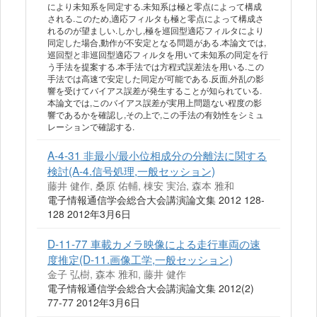
により未知系を同定する.未知系は極と零点によって構成
される.このため,適応フィルタも極と零点によって構成さ
れるのが望ましい.しかし,極を巡回型適応フィルタにより
同定した場合,動作が不安定となる問題がある.本論文では,
巡回型と非巡回型適応フィルタを用いて未知系の同定を行
う手法を提案する.本手法では方程式誤差法を用いる.この
手法では高速で安定した同定が可能である.反面,外乱の影
響を受けてバイアス誤差が発生することが知られている.
本論文では,このバイアス誤差が実用上問題ない程度の影
響であるかを確認し,その上で,この手法の有効性をシミュ
レーションで確認する.
A-4-31 非最小/最小位相成分の分離法に関する
検討(A-4.信号処理,一般セッション)
藤井 健作, 桑原 佑輔, 棟安 実治, 森本 雅和
電子情報通信学会総合大会講演論文集 2012 128-
128 2012年3月6日
D-11-77 車載カメラ映像による走行車両の速
度推定(D-11.画像工学,一般セッション)
金子 弘樹, 森本 雅和, 藤井 健作
電子情報通信学会総合大会講演論文集 2012(2)
77-77 2012年3月6日