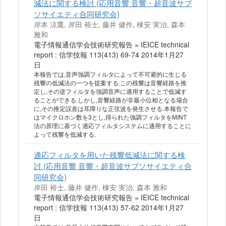
減法に関する検討 (応用音響 音響・超音波サブ
ソサイエティ合同研究会)
岸本 涼鷹, 岸田 裕士, 藤井 健作, 棟安 実治, 森本
雅和
電子情報通信学会技術研究報告 = IEICE technical
report : 信学技報 113(413) 69-74 2014年1月27
日
本報告では,音声強調フィルタによって不可避的に生じる
残響の低減法の一つを提案する.この残響は音響経路を推
定し,その逆フィルタを強調音声に適用することで低減す
ることができる.しかし,音響経路が非最小位相となる場合
に,その推定誤差は耳障りな正弦波を発生させる.本報告で
はマイクロホン数を3とし,得られた強調フィルタをMINT
法の原理に基づく適応フィルタシステムに適用することに
よって残響を低減する.
適応フィルタを用いた残響低減法に関する検
討 (応用音響 音響・超音波サブソサイエティ合
同研究会)
岸田 裕士, 藤井 健作, 棟安 実治, 森本 雅和
電子情報通信学会技術研究報告 = IEICE technical
report : 信学技報 113(413) 57-62 2014年1月27
日