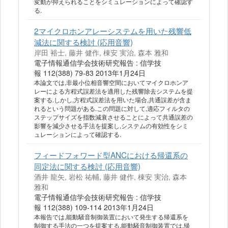
変動が抑えられることをシミュレーションによって確認す
る.
2マイクロホンアレーシステムを用いた残響低
減法に関する検討 (応用音響)
岸田 裕士, 藤井 健作, 棟安 実治, 森本 雅和
電子情報通信学会技術研究報告 : 信学技
報 112(388) 79-83 2013年1月24日
本論文では,非最小位相音響空間においてマイクロホンア
レーによる方程式誤差法を適用した残響除去システムを提
案する.しかし,方程式誤差法を用いた場合,共通誤差が含ま
れるという問題がある.この問題に対して,適応フィルタの
ステップサイズを指数減衰させることによって共通誤差の
影響を減少させる手法を提案し,システムの有効性をシミ
ュレーションによって確認する.
フィードフォワード型ANCにおける帰還系の
同定法に関する検討 (応用音響)
酒井 龍矢, 岩松 祐輔, 藤井 健作, 棟安 実治, 森本
雅和
電子情報通信学会技術研究報告 : 信学技
報 112(388) 109-114 2013年1月24日
本報告では,能動騒音制御装置において発生する帰還系を
制御する手法の一つを提案する.能動騒音制御装置では,帰