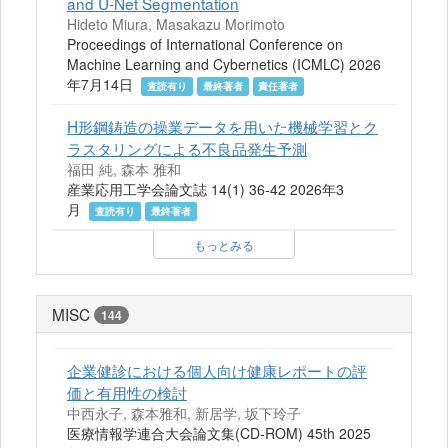
and U-Net Segmentation
Hideto Miura, Masakazu Morimoto
Proceedings of International Conference on
Machine Learning and Cybernetics (ICMLC) 2026
年7月14日
査読有り
最終著者
責任著者
H形鋼鋳造の操業データを用いた機械学習とク
ラスタリングによる不良品発生予測
福田 純, 森本 雅和
産業応用工学会論文誌 14(1) 36-42 2026年3
月
査読有り
最終著者
もっとみる
MISC
144
企業健診における個人向け健康レポートの評
価と有用性の検討
中西永子, 森本雅和, 新居学, 坂下玲子
医療情報学連合大会論文集(CD-ROM) 45th 2025