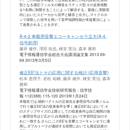
型となる適応フィルタの構造をラティス型,その反射係数
を1未満に制限することによって解決する。最後に,実験室
内においたスピーカから音声と騒音と出力し,マイクロホ
ンで採取した信号を用いて音声強調性能が本提案法によっ
て改善されることを示す。
A-4-2 車載用音響エコーキャンセラ立大(A-4.
信号処理)
藤井 健作, 澤田 拓也, 棟安 実治, 森本 雅和
電子情報通信学会総合大会講演論文集 2013 69-
69 2013年3月5日
修正EE'法とその応用に関する検討 (応用音響)
松本 恵理子, 岩松 祐輔, 藤井 健作, 棟安 実治, 森本
雅和
電子情報通信学会技術研究報告 : 信学技
報 112(388) 115-120 2013年1月24日
本報告では,傾斜ベクトルの正規化を参照信号の2乗ノルム
で行う修正EE'法の収束条件を導く.修正EE'法において,そ
のステップサイズの上限としての収束条件は自己相関の強
い参照信号ほど広がり,白色雑音において学習同定法のそ
れに一致する.さらに,このEE'を音響エコーキャンセラに適
用し,ダブルトークが連続する状態においても推定誤差の