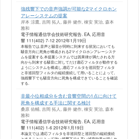
強残響下での音声強調が可能な2マイクロホン
アレーシステムの提案
岸本 涼鷹, 吉岡 拓人, 藤井 健作, 棟安 実治, 森本
雅和
電子情報通信学会技術研究報告. EA, 応用音
響 111(402) 7-12 2012年1月19日
本報告では,音声と騒音が同時に到来する状況においても
騒音方向に死角が構成される2マイクロホンアレーシステ
ムを提案する.本提案システムでは因果律が満たされる方
向から到来する騒音に対してだけ適応フィルタが動作する
ようにシステムを構成し,適応フィルタを巡回型フィルタ
と非巡回型フィルタの縦続接続して用いることによって,
強残響下でも騒音方向に死角を構成できていることを確認
する.
非最小位相成分を含む音響空間の1点に向けて
死角を構成する手法に関する検討
桑原 佑輔, 吉岡 拓人, 藤井 健作, 棟安 実治, 森本
雅和
電子情報通信学会技術研究報告. EA, 応用音
響 111(402) 1-6 2012年1月19日
本論文では,適応フィルタを非巡回型と巡回型の縦続接続
とすることによって強い残響下でも高い減衰効果が得られ