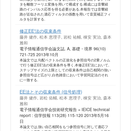
タを離散フーリエ変換を用いて構成する.構成には音響経
路のインパルス応答を得る必要がある.本報告では音響経
路が近似された適応フィルタの係数を用いて音質補正フィ
ルタを計算する.
修正EE'法の収束条件
藤井 健作, 松本 恵理子, 岩松 祐輔, 棟安 実治, 森本
雅和
電子情報通信学会論文誌. A, 基礎・境界 96(10)
721-725 2013年10月
本論文では,勾配ベクトルの正規化を参照信号の2乗ノルム
で行う修正EE'法の収束条件を導く.本修正EE'法において,
ステップサイズの上限としての収束条件は自己相関の強い
参照信号ほど広がり,白色雑音において学習同定法のそれ
に一致する.
EE法とその収束条件 (信号処理)
藤井 健作, 岩松 佑輔, 松本 恵理子, 棟安 実治, 森本
雅和
電子情報通信学会技術研究報告 = IEICE technical
report : 信学技報 113(28) 115-120 2013年5月16
日
本論文では,強い自己相関をもつ参照信号に対して適応フ