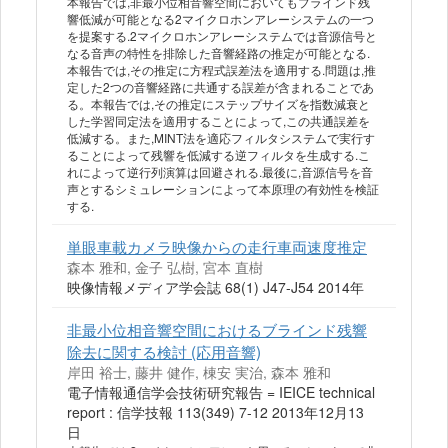
本報告では,非最小位相音響空間においてもブラインド残
響低減が可能となる2マイクロホンアレーシステムの一つ
を提案する.2マイクロホンアレーシステムでは音源信号と
なる音声の特性を排除した音響経路の推定が可能となる.
本報告では,その推定に方程式誤差法を適用する.問題は,推
定した2つの音響経路に共通する誤差が含まれることであ
る。本報告では,その推定にステップサイズを指数減衰と
した学習同定法を適用することによって,この共通誤差を
低減する。また,MINT法を適応フィルタシステムで実行す
ることによって残響を低減する逆フィルタを生成する.こ
れによって逆行列演算は回避される.最後に,音源信号を音
声とするシミュレーションによって本原理の有効性を検証
する.
単眼車載カメラ映像からの走行車両速度推定
森本 雅和, 金子 弘樹, 宮本 直樹
映像情報メディア学会誌 68(1) J47-J54 2014年
非最小位相音響空間におけるブラインド残響
除去に関する検討 (応用音響)
岸田 裕士, 藤井 健作, 棟安 実治, 森本 雅和
電子情報通信学会技術研究報告 = IEICE technical
report : 信学技報 113(349) 7-12 2013年12月13
日