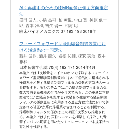
ALC再建術のための膝MR画像正側面方向推定
法
盛田 健人, 小橋 昌司, 柏 薫里, 中山 寛, 神原 俊一
郎, 森本 雅和, 吉矢 晋一, 相河 聡
臨床バイオメカニクス 37 193-198 2016年
フィードフォワード型能動騒音制御装置にお
ける帰還系の一同定法
藤井 健作, 酒井 龍矢, 岩松 祐輔, 棟安 実治, 森本
雅和
日本音響学会誌 70(4) 162-171 2014年4月
本論文では,1次騒音をマイクロホンで採取するフィードフ
ォワード型能動騒音制御装置において必然的に構成される
帰還系を相殺する帰還制御フィルタの係数の更新法の一つ
を提案する。実システムでは,この帰還制御フィルタの係
数の常時更新機能の付与が不可欠である。この更新に本提
案法では,1次騒音を相殺する2次騒音を生成する騒音制御
フィルタの係数更新に利用される連立方程式法において算
定される補正2次系に帰還系が含まれることを利用する。
帰還制御フィルタの係数は,この補正2次系から推定され
る。本論文ではまた,実験システムを構築して採取した音
響インパルス応答を用いたシミュレーションで本提案法の
有効性を検証する。