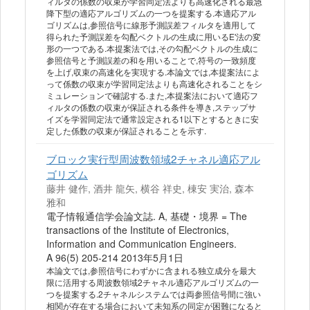
ィルタの係数の収束が学習同定法よりも高速化される最急
降下型の適応アルゴリズムの一つを提案する.本適応アル
ゴリズムは,参照信号に線形予測誤差フィルタを適用して
得られた予測誤差を勾配ベクトルの生成に用いるE'法の変
形の一つである.本提案法では,その勾配ベクトルの生成に
参照信号と予測誤差の和を用いることで,符号の一致頻度
を上げ,収束の高速化を実現する.本論文では,本提案法によ
って係数の収束が学習同定法よりも高速化されることをシ
ミュレーションで確認する.また,本提案法において適応フ
ィルタの係数の収束が保証される条件を導き,ステップサ
イズを学習同定法で通常設定される1以下とするときに安
定した係数の収束が保証されることを示す.
ブロック実行型周波数領域2チャネル適応アル
ゴリズム
藤井 健作, 酒井 龍矢, 横谷 祥史, 棟安 実治, 森本
雅和
電子情報通信学会論文誌. A, 基礎・境界 = The
transactions of the Institute of Electronics,
Information and Communication Engineers.
A 96(5) 205-214 2013年5月1日
本論文では,参照信号にわずかに含まれる独立成分を最大
限に活用する周波数領域2チャネル適応アルゴリズムの一
つを提案する.2チャネルシステムでは両参照信号間に強い
相関が存在する場合において未知系の同定が困難になると