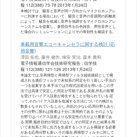
報 112(388) 73-78 2013年1月24日
本検討では、騒音と音声が同一方向からマイクロホンアレ
ーに到来する場合において、騒音と音声の音源間の距離差
によって、騒音を低減し音声を強調するマイクロホンアレ
ーシステムを提案し、参照信号を白色雑音、男性音声とし
た場合のシミュレーションによりその有効性を確認する。
車載用音響エコーキャンセラに関する検討 (応
用音響)
澤田 拓也, 藤井 健作, 棟安 実治, 森本 雅和
電子情報通信学会技術研究報告 : 信学技
報 112(388) 121-126 2013年1月24日
本論文では,非再帰型と再帰型フィルタ縦続接続として構
成される適応フィルタで未知系の同定を行う新しい手法の
一つを提案する.本手法では方程式誤差法を用いる.この手
法では高速で安定した同定が可能である.反面,外乱の影響
を受けてバイアス誤差が発生することが知られている.従
って,そのバイアス誤差を低減する方法についての検討も
数多くなされている.しかし,外乱の少ない応用分野もあり,
その分野に限れば後者は十分に実用的である.そのような
分野ではバイアス誤差よりも安定性の方がより重要であ
る.実際,最終目的が同定ではなく,その同定された結果を用
いて未知系と同じ出力を生成するシステムを構築する必要
がある応用分野も多い.その場合,再帰型フィルタに対して