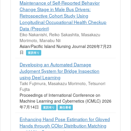
Maintenance of Self-Reported Behavior
Change Stage in Male Bus Drivers:
Retrospective Cohort Study Using
Longitudinal Occupational Health Checkup
Data (Preprint)
Eiko Nakanishi, Reiko Sakashita, Masakazu
Morimoto, Manabu Nii
Asian/Pacific Island Nursing Journal 2026年7月23
日
査読有り
Developing an Automated Damage
Judgment System for Bridge Inspection
using Deel Learning
Taiki Fujimura, Masakazu Morimoto, Tetsunori
Fujita
Proceedings of International Conference on
Machine Learning and Cybernetics (ICMLC) 2026
年7月14日
査読有り
責任著者
Enhancing Hand Pose Estimation for Gloved
Hands through COlor Distribution Matching