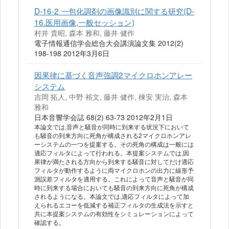
D-16-2 一包化調剤の画像識別に関する研究(D-
16.医用画像,一般セッション)
村井 貴昭, 森本 雅和, 藤井 健作
電子情報通信学会総合大会講演論文集 2012(2)
198-198 2012年3月6日
因果律に基づく音声強調2マイクロホンアレー
システム
吉岡 拓人, 中野 裕文, 藤井 健作, 棟安 実治, 森本
雅和
日本音響学会誌 68(2) 63-73 2012年2月1日
本論文では,音声と騒音が同時に到来する状況下において
も騒音の到来方向に死角が構成される2マイクロホンアレ
ーシステムの一つを提案する。その死角の構成は一般には
適応フィルタによって行われる。本提案システムでは,因
果律が満たされる方向から到来する騒音に対してだけ適応
フィルタが動作するように両マイクロホンの出力に線形予
測誤差フィルタを適用する。これによって音声と騒音が同
時に到来する場合においても騒音の到来方向に死角が構成
されるようになる。本論文では,適応フィルタによって加
えられるエコーを低減する補正フィルタの生成法を示すと
共に本提案システムの有効性をシミュレーションによって
確認する。