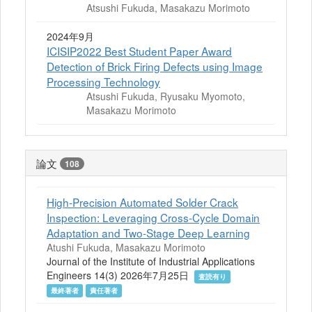
Atsushi Fukuda, Masakazu Morimoto
2024年9月
ICISIP2022 Best Student Paper Award
Detection of Brick Firing Defects using Image
Processing Technology
Atsushi Fukuda, Ryusaku Myomoto,
Masakazu Morimoto
論文
108
High-Precision Automated Solder Crack
Inspection: Leveraging Cross-Cycle Domain
Adaptation and Two-Stage Deep Learning
Atushi Fukuda, Masakazu Morimoto
Journal of the Institute of Industrial Applications
Engineers 14(3) 2026年7月25日
査読有り
最終著者
責任著者