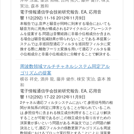
実治, 森本 雅和
電子情報通信学会技術研究報告. EA, 応用音
響 112(292) 11-16 2012年11月9日
本報告では,音声と騒音が同時に到来する場合においても
騒音方向に死角が構成される2マイクホロンアレーシステ
ムを提案する.問題は音響経路に非最小位相成分か含まれ
る場合は騒音低減効果が得られないことである.本提案シ
ステムでは,非巡回型適応フィルタを巡回型フィルタに変
換する際に,離散フーリエ変換を用いて適応フィルタを最
小位相成分と非最小位相成分に分離することで解決する.
周波数領域マルチチャネルシステム同定アル
ゴリズムの提案
横谷 祥史, 酒井 龍, 藤井 健作, 棟安 実治, 森本 雅
和
電子情報通信学会技術研究報告. EA, 応用音
響 112(292) 17-22 2012年11月9日
2チャネル適応フィルタシステムにおいて,参照信号間の相
関が未知系の同定に障害となることが知られている.これ
は,参照信号に含まれる独立成分利用することにより解決
することが可能であるが,この独立成分を取り出すための
演算量が多いという問題がある.本論文ではこの問題の解
決法として,適応フィルタの係数更新アルゴリズムを周波
数領域におけるブロック実行型とすることにより,演算量