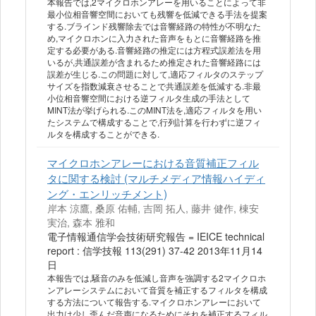
本報告では,2マイクロホンアレーを用いることによって非
最小位相音響空間においても残響を低減できる手法を提案
する.ブラインド残響除去では音響経路の特性が不明なた
め,マイクロホンに入力された音声をもとに音響経路を推
定する必要がある.音響経路の推定には方程式誤差法を用
いるが,共通誤差が含まれるため推定された音響経路には
誤差が生じる.この問題に対して,適応フィルタのステップ
サイズを指数減衰させることで共通誤差を低減する.非最
小位相音響空間における逆フィルタ生成の手法として
MINT法が挙げられる.このMINT法を,適応フィルタを用い
たシステムで構成することで,行列計算を行わずに逆フィ
ルタを構成することができる.
マイクロホンアレーにおける音質補正フィル
タに関する検討 (マルチメディア情報ハイディ
ング・エンリッチメント)
岸本 涼鷹, 桑原 佑輔, 吉岡 拓人, 藤井 健作, 棟安
実治, 森本 雅和
電子情報通信学会技術研究報告 = IEICE technical
report : 信学技報 113(291) 37-42 2013年11月14
日
本報告では,騒音のみを低減し音声を強調する2マイクロホ
ンアレーシステムにおいて音質を補正するフィルタを構成
する方法について報告する.マイクロホンアレーにおいて
出力は少し歪んだ音声になるためにそれを補正するフィル