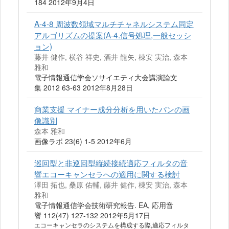
184 2012年9月4日
A-4-8 周波数領域マルチチャネルシステム同定
アルゴリズムの提案(A-4.信号処理,一般セッシ
ョン)
藤井 健作, 横谷 祥史, 酒井 龍矢, 棟安 実治, 森本
雅和
電子情報通信学会ソサイエティ大会講演論文
集 2012 63-63 2012年8月28日
商業支援 マイナー成分分析を用いたパンの画
像識別
森本 雅和
画像ラボ 23(6) 1-5 2012年6月
巡回型と非巡回型縦続接続適応フィルタの音
響エコーキャンセラへの適用に関する検討
澤田 拓也, 桑原 佑輔, 藤井 健作, 棟安 実治, 森本
雅和
電子情報通信学会技術研究報告. EA, 応用音
響 112(47) 127-132 2012年5月17日
エコーキャンセラのシステムを構成する際,適応フィルタ