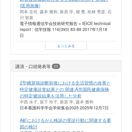
(医用画像)
岡本 圭司, 森本 雅和, 新居 学, 畑 豊, 松林 秀彦, 石
川 智基
電子情報通信学会技術研究報告 = IEICE technical
report : 信学技報 116(393) 83-88 2017年1月18
日
もっとみる
講演・口頭発表等
11
2型糖尿病診断前後における生活習慣の改善と
特定健康診査結果との 関連:A市国民健康保険
の特定健診結果を活用した分析
中西 永子, 坂下 玲子, 新居 学, 森本 雅和
日本看護科学学会学術集会2025 2025年12月7日
A町におけるがん検診の受診行動に関連する要
因の検討