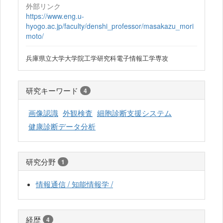
外部リンク
https://www.eng.u-
hyogo.ac.jp/faculty/denshi_professor/masakazu_mori
moto/
兵庫県立大学大学院工学研究科電子情報工学専攻
研究キーワード
4
画像認識
外観検査
細胞診断支援システム
健康診断データ分析
研究分野
1
情報通信 / 知能情報学 /
経歴
4