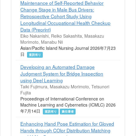
Maintenance of Self-Reported Behavior
Change Stage in Male Bus Drivers:
Retrospective Cohort Study Using
Longitudinal Occupational Health Checkup
Data (Preprint)
Eiko Nakanishi, Reiko Sakashita, Masakazu
Morimoto, Manabu Nii
Asian/Pacific Island Nursing Journal 2026年7月23
日
査読有り
Developing an Automated Damage
Judgment System for Bridge Inspection
using Deel Learning
Taiki Fujimura, Masakazu Morimoto, Tetsunori
Fujita
Proceedings of International Conference on
Machine Learning and Cybernetics (ICMLC) 2026
年7月14日
査読有り
責任著者
Enhancing Hand Pose Estimation for Gloved
Hands through COlor Distribution Matching