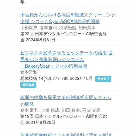
年
子宮頸がんにおける高度AI細胞スクリーニング
支援 システムCyto-AiSCANの研究開発
土橋康成, 森本雅和, 羽柴光起, 初田真幸
第22回 日本デジタルパソロジー・AI研究会総
会 2024年8月31日
ビジネスを変革させるビッグデータの活用 世
界初パン画像識別レジシステム
「BakeryScan」とその応用展開
森本雅和
粉体技術 14(10) 777-780 2022年10月
招待有り
筆頭著者
診断の根拠を提示する細胞診断支援システム
の開発
森本 雅和, 土橋 康成, 初田 真幸, 羽柴 光起
第19回 日本デジタルパソロジー・AI研究会総
会 2021年8月20日
超音波画像解析による空胞識別に関する検討