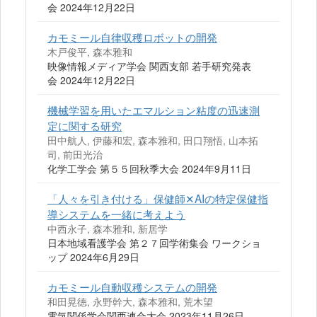
会 2024年12月22日
カモミール自律収穫ロボットの開発
木戸俊平, 森本雅和
映像情報メディア学会 関西支部 若手研究発表
会 2024年12月22日
機械学習を用いたエマルション粘度の迅速測
定に関する研究
田中航人, 伊藤和宏, 森本雅和, 田口翔悟, 山本拓
司, 前田光治
化学工学会 第５５回秋季大会 2024年9月11日
「人々を引き付ける」保健師✕AIの特定保健指
導システムを一緒に考えよう
中西永子, 森本雅和, 新居学
日本地域看護学会 第２７回学術集会 ワークショ
ップ 2024年6月29日
カモミール自動収穫システムの開発
和田晃徳, 永野幹大, 森本雅和, 荒木望
電気関係学会関西連合大会 2023年11月26日