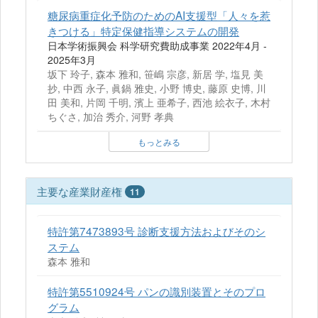
糖尿病重症化予防のためのAI支援型「人々を惹
きつける」特定保健指導システムの開発
日本学術振興会 科学研究費助成事業 2022年4月 -
2025年3月
坂下 玲子, 森本 雅和, 笹嶋 宗彦, 新居 学, 塩見 美
抄, 中西 永子, 眞鍋 雅史, 小野 博史, 藤原 史博, 川
田 美和, 片岡 千明, 濱上 亜希子, 西池 絵衣子, 木村
ちぐさ, 加治 秀介, 河野 孝典
もっとみる
主要な産業財産権
11
特許第7473893号 診断支援方法およびそのシ
ステム
森本 雅和
特許第5510924号 パンの識別装置とそのプロ
グラム