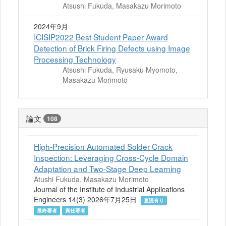
Atsushi Fukuda, Masakazu Morimoto
2024年9月
ICISIP2022 Best Student Paper Award
Detection of Brick Firing Defects using Image
Processing Technology
Atsushi Fukuda, Ryusaku Myomoto,
Masakazu Morimoto
論文
108
High-Precision Automated Solder Crack
Inspection: Leveraging Cross-Cycle Domain
Adaptation and Two-Stage Deep Learning
Atushi Fukuda, Masakazu Morimoto
Journal of the Institute of Industrial Applications
Engineers 14(3) 2026年7月25日
査読有り
最終著者
責任著者