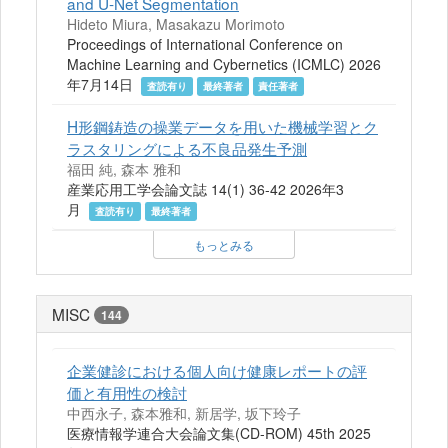
and U-Net Segmentation
Hideto Miura, Masakazu Morimoto
Proceedings of International Conference on
Machine Learning and Cybernetics (ICMLC) 2026
年7月14日
査読有り
最終著者
責任著者
H形鋼鋳造の操業データを用いた機械学習とク
ラスタリングによる不良品発生予測
福田 純, 森本 雅和
産業応用工学会論文誌 14(1) 36-42 2026年3
月
査読有り
最終著者
もっとみる
MISC
144
企業健診における個人向け健康レポートの評
価と有用性の検討
中西永子, 森本雅和, 新居学, 坂下玲子
医療情報学連合大会論文集(CD-ROM) 45th 2025