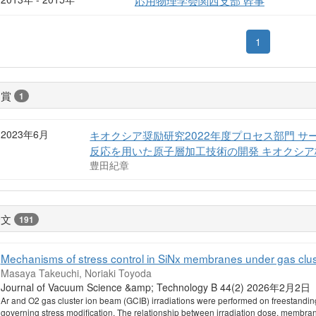
応用物理学会関西支部 幹事
1
受賞
1
2023年6月
キオクシア奨励研究2022年度プロセス部門 
反応を用いた原子層加工技術の開発 キオクシ
豊田紀章
論文
191
Mechanisms of stress control in SiNx membranes under gas clust
Masaya Takeuchi, Noriaki Toyoda
Journal of Vacuum Science &amp; Technology B 44(2) 2026年2月2日
Ar and O2 gas cluster ion beam (GCIB) irradiations were performed on freestand
governing stress modification. The relationship between irradiation dose, membra