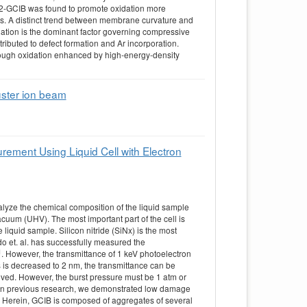
 O2-GCIB was found to promote oxidation more
ress. A distinct trend between membrane curvature and
dation is the dominant factor governing compressive
tributed to defect formation and Ar incorporation.
hrough oxidation enhanced by high-energy-density
luster ion beam
rement Using Liquid Cell with Electron
analyze the chemical composition of the liquid sample
cuum (UHV). The most important part of the cell is
 liquid sample. Silicon nitride (SiNx) is the most
o et. al. has successfully measured the
1
. However, the transmittance of 1 keV photoelectron
is decreased to 2 nm, the transmittance can be
ved. However, the burst pressure must be 1 atm or
In previous research, we demonstrated low damage
. Herein, GCIB is composed of aggregates of several