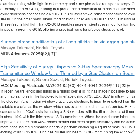
examined using white-light interferometry and x-ray photoelectron spectroscopy.
efficiently than Ar-GCIB, leading to a pronounced relaxation of intrinsic tensile st
oxide thickness at doses below 1.0 × 1013 clusters cm−2 indicates that surface oxi
stress. On the other hand, stress modification under Ar-GCIB irradiation is mainly at
These results highlight that O2-GCIB enables more efficient stress modification t
impacts inherent to GCIB, offering a practical route for precise stress control.
Surface stress modification of silicon nitride film via argon gas c
Masaya Takeuchi, Noriaki Toyoda
MRS Advances 2025年2月7日
High Sensitivity of Energy Dispersive X-Ray Spectroscopy Measu
Transmittance Window Ultra-Thinned by a Gas Cluster Ion Beam
Masaya Takeuchi, Satoru Suzuki, Noriaki Toyoda
ECS Meeting Abstracts MA2024-02(60) 4044-4044 2024年11月22日
In recent years, enclosing liquid in a “liquid cell” (Fig. 1) has made it possible to 
and map samples in the liquid-solid interface using XPS, EDX, SEM in ultra-high va
the electron transmission window that allows electrons to input to or extract from the
suitable material as the window, which has excellent mechanical properties. R. End
concentration of CsCl solution using a SiNx window with the film thickness of 5 nm
is about 10% with the thickness of SiNx membrane. When the membrane thickness 
improved to more than 40%, which means that even higher sensitivity can be achie
more because the membrane needs to perform enclosing a liquid sample in UHV. 
2
etching of an SiNx film using gas cluster ion beam (GCIB) for thinning the window