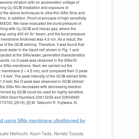
several eV/atom with an acceleration voltage of
ining O
-GCIB irradiation and exposure of
2
ized the above techniques to ultra-thin SiNx films and
ms. In addition, Proof-of-principle of high sensitivity
SEM/EDS. We have evaluated the burst pressure of
hing with O
-GCIB and Hacac gas, where the
2
+
way using 400 eV Ar
beam, and the burst pressure
x membrane thickness was 4.5 nm. As a result, the
 of the GCIB etching. Therefore, it was found that
re water in the liquid cell shown in Fig. 1 and
cted at the SiNx/water, generated characteristics
 hands, no O peak was observed in the SiNx/Si
 the SiNx membrane. Next, we carried out the
 membrane (t = 4.5 nm), and compared their O peak
d 1.5 keV. The peak intensity of the GCIB-etched SiNx
t 1.0 keV, the O peak was observed in GCIB-etched
n the SiNx film decreases with decreasing electron
hinned by GCIB could be used for highly sensitive
AKENHI Grant Numbers 23K13236 and 22K04930.
 173702 (2019). [2] M. Takeuchi R. Fujiwara, N.
uid using SiNx membrane ultrathinned by
uke Nishiuchi, Kaori Tada, Noriaki Toyoda