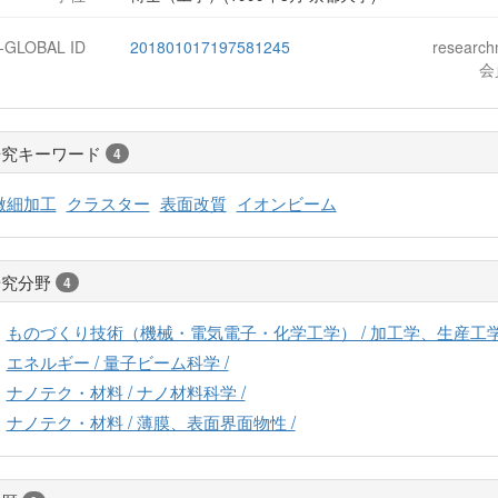
J-GLOBAL ID
201801017197581245
researc
会
研究キーワード
4
微細加工
クラスター
表面改質
イオンビーム
研究分野
4
ものづくり技術（機械・電気電子・化学工学） / 加工学、生産工学 
エネルギー / 量子ビーム科学 /
ナノテク・材料 / ナノ材料科学 /
ナノテク・材料 / 薄膜、表面界面物性 /