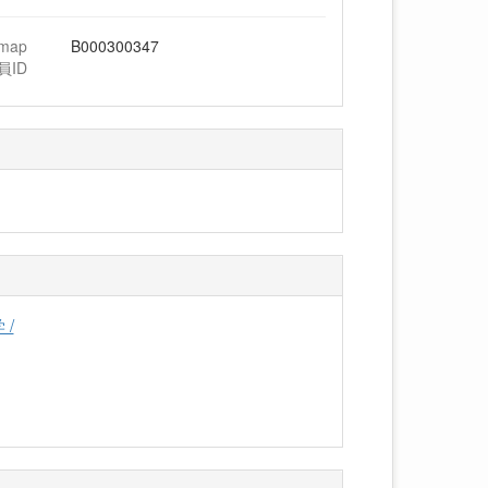
hmap
B000300347
員ID
/