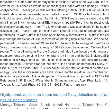
thousands of atoms, and the energy of the individual atoms in the GCIB reduces to 
several kV. This enables irradiation on the target surface with little damage. Comb
2
acetylacetone (Hacac) gas enable reactive etching of SiNx
. In this study, we util
investigate whether the low-damage irradiation effect of GCIB is effective for SiNx fil
in liquid sample detection using ultra-thinning SiNx films is demonstrated using 
ultra-thinned SiNx membranes of TEM window chips (SiMPore, Inc.) by reactive etc
thickness was originally 11 nm. The SiNx membrane was also etched in the same 
was evaluated. These irradiation doses were controlled so that the remaining SiN
+
burst pressure was 1 atm in the case of Ar
beam, whereas it was 2.5 atm in the case
low damage irradiation of GCIB was valid for thinning SiNx membrane. We sealed pu
performed EDS measurement. When electron beam with the energy of 5 keV was inje
X-ray of oxygen which photon energy is 0.52 keV could be observed. On the other
region. This result indicates that the O peak originated from the pure water under
measurements on a pristine SiNx membrane (t = 11 nm) and the GCIB-etched SiNx
characteristic X-ray intensities. Herein, the incident electron energies were 1.0 an
membrane was 1.6 times stronger than that of the pristine membrane at 1.5 keV. A
SiNx, but not in pristine SiNx. This is because the penetration depth of electrons i
energy. From the above results, we have shown that the ultrathin SiNx membrane t
detection of pure water. Acknowledgement This work was supported by JSPS K
References [1] R. Endo, D. Watanabe, M. Shimamura et. al., Appl. Phys. Lett., 114,
Toyoda, Jpn. J. Appl. Phys., 62, SG1051 (2023). Figure 1 <p></p>
Highly sensitive electron-beam-induced X-ray detection from liq
gas cluster ion beams
Masaya Takeuchi, Satoru Suzuki, Masaki Nakamura, Takashi Hata, Yus