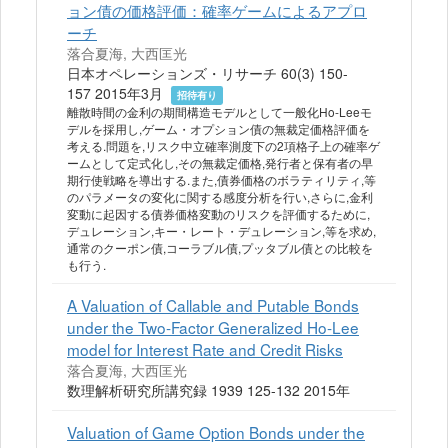
ョン債の価格評価：確率ゲームによるアプロ
ーチ
落合夏海, 大西匡光
日本オペレーションズ・リサーチ 60(3) 150-
157 2015年3月
招待有り
離散時間の金利の期間構造モデルとして一般化Ho-Leeモ
デルを採用し,ゲーム・オプション債の無裁定価格評価を
考える.問題を,リスク中立確率測度下の2項格子上の確率ゲ
ームとして定式化し,その無裁定価格,発行者と保有者の早
期行使戦略を導出する.また,債券価格のボラティリティ,等
のパラメータの変化に関する感度分析を行い,さらに,金利
変動に起因する債券価格変動のリスクを評価するために,
デュレーション,キー・レート・デュレーション,等を求め,
通常のクーポン債,コーラブル債,プッタブル債との比較を
も行う.
A Valuation of Callable and Putable Bonds
under the Two-Factor Generalized Ho-Lee
model for Interest Rate and Credit Risks
落合夏海, 大西匡光
数理解析研究所講究録 1939 125-132 2015年
Valuation of Game Option Bonds under the