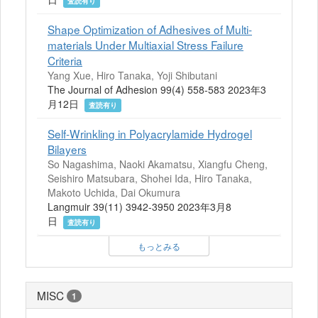
査読有り
Shape Optimization of Adhesives of Multi-
materials Under Multiaxial Stress Failure
Criteria
Yang Xue, Hiro Tanaka, Yoji Shibutani
The Journal of Adhesion 99(4) 558-583 2023年3
月12日
査読有り
Self-Wrinkling in Polyacrylamide Hydrogel
Bilayers
So Nagashima, Naoki Akamatsu, Xiangfu Cheng,
Seishiro Matsubara, Shohei Ida, Hiro Tanaka,
Makoto Uchida, Dai Okumura
Langmuir 39(11) 3942-3950 2023年3月8
日
査読有り
もっとみる
MISC
1