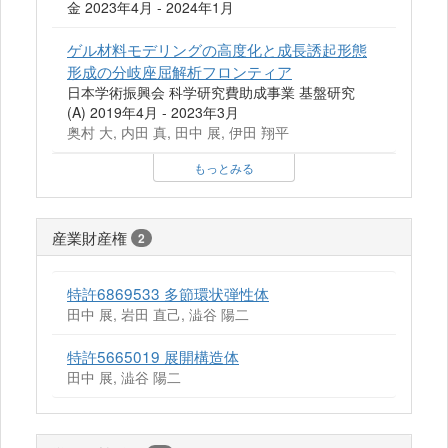
金 2023年4月 - 2024年1月
ゲル材料モデリングの高度化と成長誘起形態
形成の分岐座屈解析フロンティア
日本学術振興会 科学研究費助成事業 基盤研究
(A) 2019年4月 - 2023年3月
奥村 大, 内田 真, 田中 展, 伊田 翔平
もっとみる
産業財産権
2
特許6869533 多節環状弾性体
田中 展, 岩田 直己, 澁谷 陽二
特許5665019 展開構造体
田中 展, 澁谷 陽二