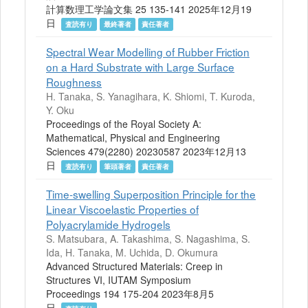
計算数理工学論文集 25 135-141 2025年12月19
日
査読有り
最終著者
責任著者
Spectral Wear Modelling of Rubber Friction
on a Hard Substrate with Large Surface
Roughness
H. Tanaka, S. Yanagihara, K. Shiomi, T. Kuroda,
Y. Oku
Proceedings of the Royal Society A:
Mathematical, Physical and Engineering
Sciences 479(2280) 20230587 2023年12月13
日
査読有り
筆頭著者
責任著者
Time-swelling Superposition Principle for the
Linear Viscoelastic Properties of
Polyacrylamide Hydrogels
S. Matsubara, A. Takashima, S. Nagashima, S.
Ida, H. Tanaka, M. Uchida, D. Okumura
Advanced Structured Materials: Creep in
Structures VI, IUTAM Symposium
Proceedings 194 175-204 2023年8月5
日