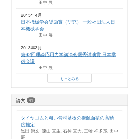
田中 展
2015年4月
日本機械学会奨励賞（研究） 一般社団法人日
本機械学会
田中 展
2013年3月
第62回理論応用力学講演会優秀講演賞 日本学
術会議
田中 展
もっとみる
論文
41
タイヤゴムと粗い骨材基板の接触面積の高精
度推定
黒田 崇文, 諫山 直生, 石神 直大, 三輪 祥多郎, 田中
展