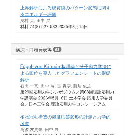
上界解析による硬質膜のパターン変態に関す
るエネルギー評価
奥村 大, 田中 展
材料 74(8) 527-532 2025年8月15日
講演・口頭発表等
63
Föppl–von Kármán 板理論と分子動力学法に
よる回位を導入したグラフェンシートの形態
解析
石田 一真, 田中 展, 雷 霄雯, 藤居 俊之
第29回応用力学シンポジウム／第68回理論応用力
学講演会 2026年5月16日 土木学会 応用力学委員
会／日本工学会 理論応用力学コンソーシアム
植物冠毛構造の湿度応答変形の計測と力学的
考察
爲後 友貴奈, 田中 展