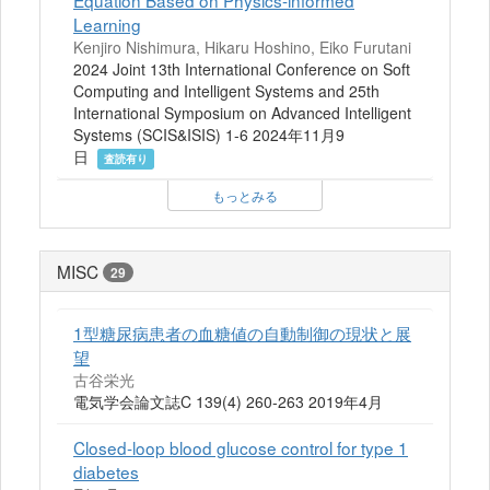
Equation Based on Physics-informed
Learning
Kenjiro Nishimura, Hikaru Hoshino, Eiko Furutani
2024 Joint 13th International Conference on Soft
Computing and Intelligent Systems and 25th
International Symposium on Advanced Intelligent
Systems (SCIS&ISIS) 1-6 2024年11月9
日
査読有り
もっとみる
MISC
29
1型糖尿病患者の血糖値の自動制御の現状と展
望
古谷栄光
電気学会論文誌C 139(4) 260-263 2019年4月
Closed-loop blood glucose control for type 1
diabetes