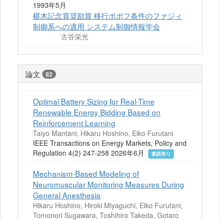
1993年5月
椹木記念賞奨励賞 移行ポポフ条件のファジィ
制御系への適用 システム制御情報学会
古谷栄光
論文
82
Optimal Battery Sizing for Real-Time
Renewable Energy Bidding Based on
Reinforcement Learning
Taiyo Mantani, Hikaru Hoshino, Eiko Furutani
IEEE Transactions on Energy Markets, Policy and
Regulation 4(2) 247-258 2026年6月
査読有り
Mechanism-Based Modeling of
Neuromuscular Monitoring Measures During
General Anesthesia
Hikaru Hoshino, Hiroki Miyaguchi, Eiko Furutani,
Tomonori Sugawara, Toshihiro Takeda, Gotaro