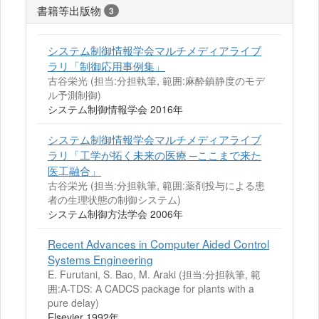
書籍等出版物
3
システム制御情報学会マルチメディアライブ
ラリ「制御応用事例集」
古谷栄光 (担当:分担執筆, 範囲:麻酔鎮静度のモデ
ル予測制御)
システム制御情報学会 2016年
システム制御情報学会マルチメディアライブ
ラリ「工学が拓く未来の医療 ─ここまで来た
医工融合」
古谷栄光 (担当:分担執筆, 範囲:薬剤投与による患
者の生理状態の制御システム)
システム制御方法学会 2006年
Recent Advances in Computer Aided Control
Systems Engineering
E. Furutani, S. Bao, M. Araki (担当:分担執筆, 範
囲:A-TDS: A CADCS package for plants with a
pure delay)
Elsevier 1992年