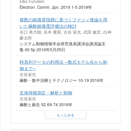
Eiko Furutani
Electron. Comm. Jpn. 2019 1-5 2019年
複数の鎮痛度指標に基づくファジィ推論を用
いた麻酔鎮痛度評価法の検討
谷口 将大朗, 谷本 雅英, 古谷 栄光, 武田 敏宏, 白神
豪太郎
システム制御情報学会研究発表講演会講演論文
集 60 5p 2016年5月25日
時系列データの利用法 ─数式モデル化から制
御まで─
古谷栄光
麻酔・集中治療とテクノロジー 10-19 2016年
生体情報測定・解析と制御
古谷栄光
麻酔と蘇生 52 69-74 2016年
もっとみる