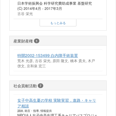
日本学術振興会 科学研究費助成事業 基盤研究
(C) 2014年4月 - 2017年3月
古谷 栄光
もっとみる
産業財産権
1
特開2002-153499 白内障手術装置
荒木 光彦, 古谷 栄光, 原田 隆文, 橋本 貴夫, 木戸
啓文, 京和泉 宏三
社会貢献活動
7
女子中高生夏の学校 実験実習，進路・キャリ
ア相談
講師, 助言・指導, 情報提供
NPO法人女子中高生理工系キャリアパスプロジェ