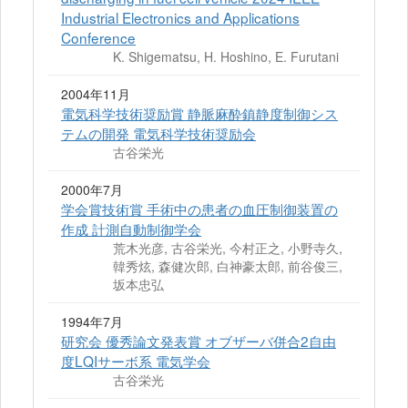
Industrial Electronics and Applications
Conference
K. Shigematsu, H. Hoshino, E. Furutani
2004年11月
電気科学技術奨励賞 静脈麻酔鎮静度制御シス
テムの開発 電気科学技術奨励会
古谷栄光
2000年7月
学会賞技術賞 手術中の患者の血圧制御装置の
作成 計測自動制御学会
荒木光彦, 古谷栄光, 今村正之, 小野寺久,
韓秀炫, 森健次郎, 白神豪太郎, 前谷俊三,
坂本忠弘
1994年7月
研究会 優秀論文発表賞 オブザーバ併合2自由
度LQIサーボ系 電気学会
古谷栄光