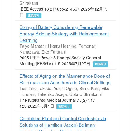
Shirakami
IEEE Access 13 214655-214667 2025年12月19
日
査読有り
Sizing of Battery Considering Renewable
Energy Bidding Strategy with Reinforcement
Learning
Taiyo Mantani, Hikaru Hoshino, Tomonari
Kanazawa, Eiko Furutani
2025 IEEE Power & Energy Society General
Meeting (PESGM) 1-5 2025年7月27日
査読有り
Effects of Aging on the Maintenance Dose of
Remimazolam Anesthesia in Clinical Settings
Toshihiro Takeda, Yuichi Ogino, Shino Kani, Eiko
Furutani, Takehiko Asaga, Gotaro Shirakami
The Kitakanto Medical Journal 75(2) 117-
123 2025年5月1日
査読有り
Combined Plant and Control Co-design via
Solutions of Hamilton-Jacobi-Bellman