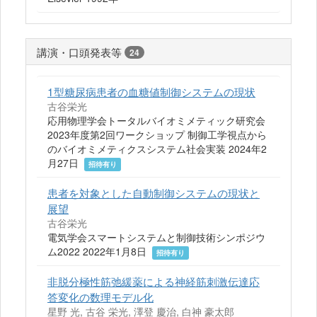
講演・口頭発表等
24
1型糖尿病患者の血糖値制御システムの現状
古谷栄光
応用物理学会トータルバイオミメティック研究会
2023年度第2回ワークショップ 制御工学視点から
のバイオミメティクスシステム社会実装 2024年2
月27日
招待有り
患者を対象とした自動制御システムの現状と
展望
古谷栄光
電気学会スマートシステムと制御技術シンポジウ
ム2022 2022年1月8日
招待有り
非脱分極性筋弛緩薬による神経筋刺激伝達応
答変化の数理モデル化
星野 光, 古谷 栄光, 澤登 慶治, 白神 豪太郎