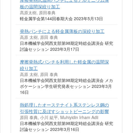
板の温間深絞り加工
髙原太樹, 原田泰典
軽金属学会第144回春期大会 2023年5月13日
発熱パンチによる軽金属薄板の深絞り加工
高原 太樹, 原田 泰典
日本機械学会関西支部第98期定時総会講演会 研究
討論セッション 2023年3月17日
摩擦発熱式パンチを利用した軽金属の温間深
絞り加工
高原 太樹, 原田 泰典
日本機械学会関西支部第98期定時総会講演会 メカ
ボケーション学生研究発表セッション 2023年3月
16日
熱処理したオーステナイト系ステンレス鋼の
引張性質に及ぼすショットピーニングの影響
原田 泰典, 小川 紘平, Muhiyidin Irham Adli
日本機械学会関西支部第98期定時総会講演会 研究
討論セッション 2023年3月16日