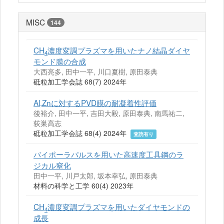
MISC
144
CH
濃度変調プラズマを用いたナノ結晶ダイヤ
4
モンド膜の合成
大西亮多, 田中一平, 川口夏樹, 原田泰典
砥粒加工学会誌 68(7) 2024年
Al,Znに対するPVD膜の耐凝着性評価
後裕介, 田中一平, 吉田大毅, 原田泰典, 南馬祐二,
荻巣高志
砥粒加工学会誌 68(4) 2024年
査読有り
バイポーラパルスを用いた高速度工具鋼のラ
ジカル窒化
田中一平, 川戸太郎, 坂本幸弘, 原田泰典
材料の科学と工学 60(4) 2023年
CH
濃度変調プラズマを用いたダイヤモンドの
4
成長