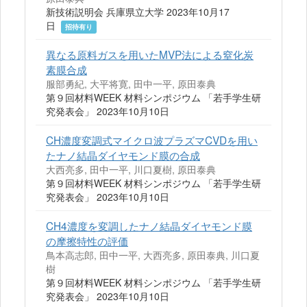
新技術説明会 兵庫県立大学 2023年10月17
日
招待有り
異なる原料ガスを用いたMVP法による窒化炭
素膜合成
服部勇紀, 大平将寛, 田中一平, 原田泰典
第９回材料WEEK 材料シンポジウム 「若手学生研
究発表会」 2023年10月10日
CH濃度変調式マイクロ波プラズマCVDを用い
たナノ結晶ダイヤモンド膜の合成
大西亮多, 田中一平, 川口夏樹, 原田泰典
第９回材料WEEK 材料シンポジウム 「若手学生研
究発表会」 2023年10月10日
CH4濃度を変調したナノ結晶ダイヤモンド膜
の摩擦特性の評価
鳥本高志郎, 田中一平, 大西亮多, 原田泰典, 川口夏
樹
第９回材料WEEK 材料シンポジウム 「若手学生研
究発表会」 2023年10月10日