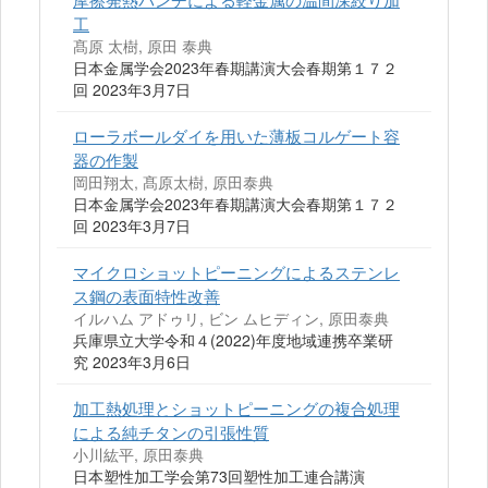
工
髙原 太樹, 原田 泰典
日本金属学会2023年春期講演大会春期第１７２
回 2023年3月7日
ローラボールダイを用いた薄板コルゲート容
器の作製
岡田翔太, 髙原太樹, 原田泰典
日本金属学会2023年春期講演大会春期第１７２
回 2023年3月7日
マイクロショットピーニングによるステンレ
ス鋼の表面特性改善
イルハム アドゥリ, ビン ムヒディン, 原田泰典
兵庫県立大学令和４(2022)年度地域連携卒業研
究 2023年3月6日
加工熱処理とショットピーニングの複合処理
による純チタンの引張性質
小川紘平, 原田泰典
日本塑性加工学会第73回塑性加工連合講演