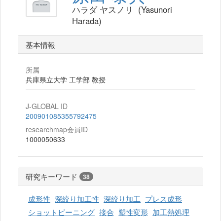
ハラダ ヤスノリ (Yasunori
Harada)
基本情報
所属
兵庫県立大学 工学部 教授
J-GLOBAL ID
200901085355792475
researchmap会員ID
1000050633
研究キーワード
38
成形性
深絞り加工性
深絞り加工
プレス成形
ショットピーニング
接合
塑性変形
加工熱処理