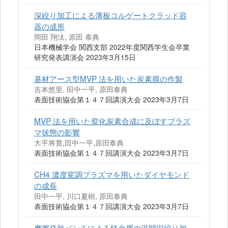
深絞り加工による薄板コルゲートクラッド容
器の成形
岡田 翔汰, 原田 泰典
日本機械学会 関西支部 2022年度関西学生会卒業
研究発表講演会 2023年3月15日
基材アース型MVP 法を用いた炭素膜の作製
吉本悠里, 田中一平, 原田泰典
表面技術協会第１４７回講演大会 2023年3月7日
MVP 法を用いた窒化炭素合成に及ぼすプラズ
マ状態の影響
大平将寛,田中一平,原田泰典
表面技術協会第１４７回講演大会 2023年3月7日
CH4 濃度変調プラズマを用いたダイヤモンド
の成長
田中一平, 川口夏樹, 原田泰典
表面技術協会第１４７回講演大会 2023年3月7日
摩擦発熱パンチによる軽金属の温間深絞り加