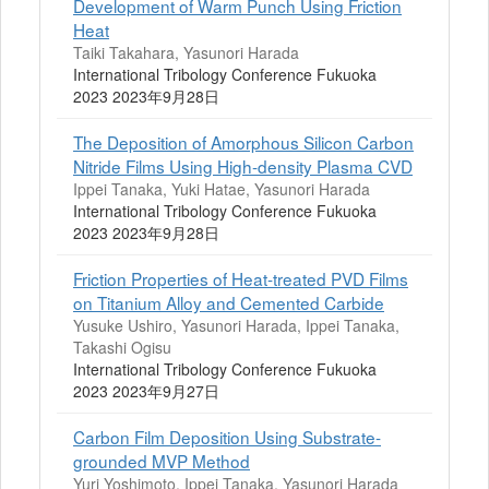
Development of Warm Punch Using Friction
Heat
Taiki Takahara, Yasunori Harada
International Tribology Conference Fukuoka
2023 2023年9月28日
The Deposition of Amorphous Silicon Carbon
Nitride Films Using High-density Plasma CVD
Ippei Tanaka, Yuki Hatae, Yasunori Harada
International Tribology Conference Fukuoka
2023 2023年9月28日
Friction Properties of Heat-treated PVD Films
on Titanium Alloy and Cemented Carbide
Yusuke Ushiro, Yasunori Harada, Ippei Tanaka,
Takashi Ogisu
International Tribology Conference Fukuoka
2023 2023年9月27日
Carbon Film Deposition Using Substrate-
grounded MVP Method
Yuri Yoshimoto, Ippei Tanaka, Yasunori Harada