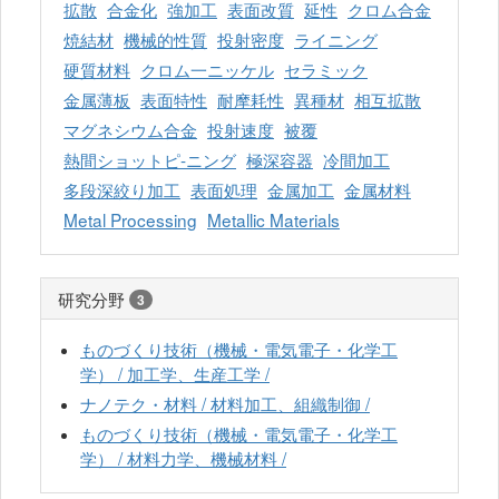
拡散
合金化
強加工
表面改質
延性
クロム合金
焼結材
機械的性質
投射密度
ライニング
硬質材料
クロム一ニッケル
セラミック
金属薄板
表面特性
耐摩耗性
異種材
相互拡散
マグネシウム合金
投射速度
被覆
熱間ショットピ-ニング
極深容器
冷間加工
多段深絞り加工
表面処理
金属加工
金属材料
Metal Processing
Metallic Materials
研究分野
3
ものづくり技術（機械・電気電子・化学工
学） / 加工学、生産工学 /
ナノテク・材料 / 材料加工、組織制御 /
ものづくり技術（機械・電気電子・化学工
学） / 材料力学、機械材料 /