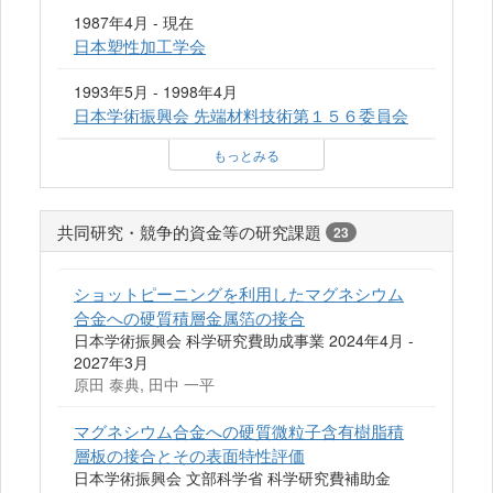
1987年4月 - 現在
日本塑性加工学会
1993年5月 - 1998年4月
日本学術振興会 先端材料技術第１５６委員会
もっとみる
共同研究・競争的資金等の研究課題
23
ショットピーニングを利用したマグネシウム
合金への硬質積層金属箔の接合
日本学術振興会 科学研究費助成事業 2024年4月 -
2027年3月
原田 泰典, 田中 一平
マグネシウム合金への硬質微粒子含有樹脂積
層板の接合とその表面特性評価
日本学術振興会 文部科学省 科学研究費補助金