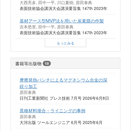
大西亮多, 田中一平, 川口夏樹, 原田泰典
表面技術協会講演大会講演要旨集 147th 2023年
基材アース型MVP法を用いた炭素膜の作製
吉本悠里, 田中一平, 原田泰典
表面技術協会講演大会講演要旨集 147th 2023年
もっとみる
書籍等出版物
19
摩擦発熱パンチによるマグネシウム合金の深
絞り加工
原田泰典
日刊工業新聞社 プレス技術 7月号 2026年6月8日
異種材料接合・ライニングの事例
原田泰典
大河出版 ツールエンジニア 6月号 2025年6月