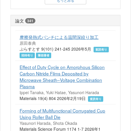
もっとみる
論文
341
摩擦発熱式パンチによる温間深絞り加工
原田泰典
ぷらすとす 9(101) 241-245 2026年5月
査読有り
招待有り
筆頭著者
Effect of Duty Cycle on Amorphous Silicon
Carbon Nitride Films Deposited by
Microwave Sheath–Voltage Combination
Plasma
Ippei Tanaka, Yuki Hatae, Yasunori Harada
Materials 19(4) 804 2026年2月19日
査読有り
Forming of Multifunctional Corrugated Cup
Using Roller Ball Die
Yasunori Harada, Shota Okada
Materials Science Forum 1174 1-7 2026年1