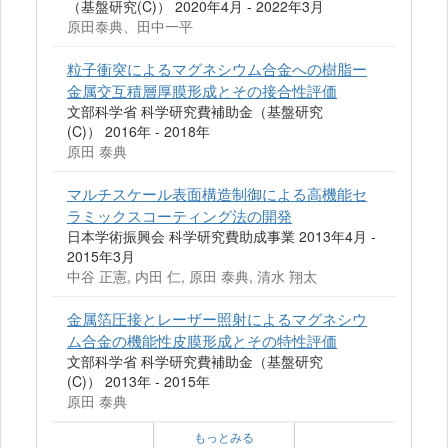
（基盤研究(C)） 2020年4月 - 2022年3月
原田泰典、田中一平
粒子衝突によるマグネシウム合金への樹脂ー
金属交互積層厚膜形成とその接合性評価
文部科学省 科学研究費補助金（基盤研究
(C)） 2016年 - 2018年
原田 泰典
マルチスケール表面構造制御による高機能セ
ラミックスコーティング法の開発
日本学術振興会 科学研究費助成事業 2013年4月 -
2015年3月
中谷 正憲, 内田 仁, 原田 泰典, 清水 翔太
金属箔圧接とレーザー照射によるマグネシウ
ム合金の機能性皮膜形成とその特性評価
文部科学省 科学研究費補助金（基盤研究
(C)） 2013年 - 2015年
原田 泰典
もっとみる