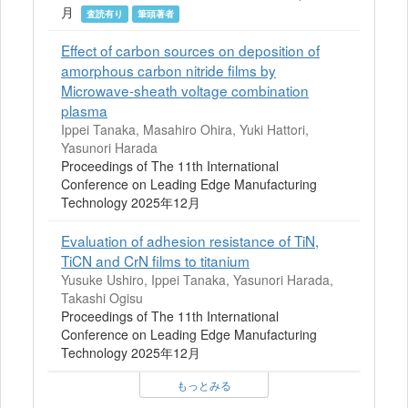
月
査読有り
筆頭著者
Effect of carbon sources on deposition of
amorphous carbon nitride films by
Microwave-sheath voltage combination
plasma
Ippei Tanaka, Masahiro Ohira, Yuki Hattori,
Yasunori Harada
Proceedings of The 11th International
Conference on Leading Edge Manufacturing
Technology 2025年12月
Evaluation of adhesion resistance of TiN,
TiCN and CrN films to titanium
Yusuke Ushiro, Ippei Tanaka, Yasunori Harada,
Takashi Ogisu
Proceedings of The 11th International
Conference on Leading Edge Manufacturing
Technology 2025年12月
もっとみる