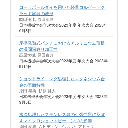
ローラボールダイを用いた軽量コルゲートク
ラッド容器の成形
岡田翔汰, 原田泰典
日本機械学会年次大会2023年度 年次大会 2023年
9月5日
摩擦発熱式パンチにおけるアルミニウム薄板
の温間深絞り加工性
髙原太樹, 原田泰典
日本機械学会年次大会2023年度 年次大会 2023年
9月5日
ショットライニング処理したマグネシウム合
金の表面特性
原田 泰典, 杉原 健太
日本機械学会年次大会2023年度 年次大会 2023年
9月5日
水冷処理したステンレス鋼の引張性質に及ぼ
すマイクロショットピーニングの影響
原田 泰典, ムヒディン, イルハム アドゥリ