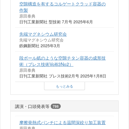
空隙構造を有するコルゲートクラッド容器の
作製
原田泰典
日刊工業新聞社 型技術 7月号 2025年6月
先端マグネシウム研究会
先端マグネシウム研究会
鉄鋼新聞社 2025年3月
段ボール紙のような空隙チタン容器の成形技
術（プレス技術Vol63No2）
原田泰典
日刊工業新聞社 プレス技術2月号 2025年1月8日
もっとみる
講演・口頭発表等
786
摩擦発熱式パンチによる温間深絞り加工装置
原田泰典