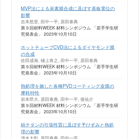
MVP法による炭素膜合成に及ぼす基板電位の
影響
吉本悠里, 田中一平, 原田泰典
第９回材料WEEK 材料シンポジウム 「若手学生研
究発表会」 2023年10月10日
ホットチューブCVD法によるダイヤモンド膜
の合成
佐田成海, 樋上将之, 田中一平, 原田泰典
第９回材料WEEK 材料シンポジウム 「若手学生研
究発表会」 2023年10月10日
熱処理を施した各種PVDコーティング皮膜の
摩耗特性
岩本昂大, 原田泰典, 田中一平, 後祐介
第９回材料WEEK 材料シンポジウム 「若手学生研
究発表会」 2023年10月10日
純チタンの引張性質に及ぼす予ひずみと熱処
理の影響
清水大彰, 原田泰典, 田中一平