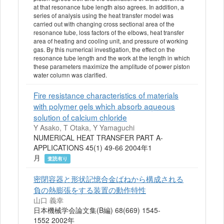
at that resonance tube length also agrees. In addition, a
series of analysis using the heat transfer model was
carried out with changing cross sectional area of the
resonance tube, loss factors of the elbows, heat transfer
area of heating and cooling unit, and pressure of working
gas. By this numerical investigation, the effect on the
resonance tube length and the work at the length in which
these parameters maximize the amplitude of power piston
water column was clarified.
Fire resistance characteristics of materials
with polymer gels which absorb aqueous
solution of calcium chloride
Y Asako, T Otaka, Y Yamaguchi
NUMERICAL HEAT TRANSFER PART A-
APPLICATIONS 45(1) 49-66 2004年1
月
査読有り
密閉容器と形状記憶合金ばねから構成される
負の熱膨張をする装置の動作特性
山口 義幸
日本機械学会論文集(B編) 68(669) 1545-
1552 2002年