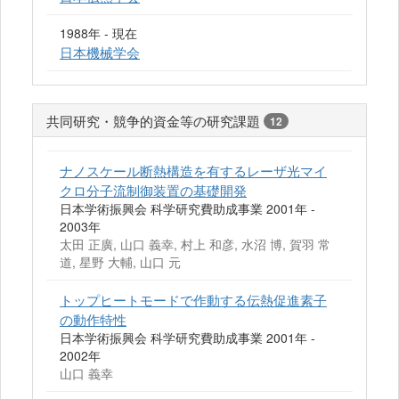
1988年 - 現在
日本機械学会
共同研究・競争的資金等の研究課題
12
ナノスケール断熱構造を有するレーザ光マイ
クロ分子流制御装置の基礎開発
日本学術振興会 科学研究費助成事業 2001年 -
2003年
太田 正廣, 山口 義幸, 村上 和彦, 水沼 博, 賀羽 常
道, 星野 大輔, 山口 元
トップヒートモードで作動する伝熱促進素子
の動作特性
日本学術振興会 科学研究費助成事業 2001年 -
2002年
山口 義幸