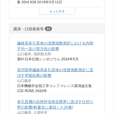
集 93rd 638 2018年3月12日
もっとみる
講演・口頭発表等
53
繊維系多孔質体の浸透係数測定における内部
不均一及び異方性の影響
山口義幸, 池田勘太郎
第61日本伝熱シンポジウム 2024年5月
高空隙率繊維系多孔質体の浸透係数測定に及
ぼす壁面効果の影響
山口義幸
日本機械学会熱工学コンファレンス講演論文集
(CD-ROM) 2020年
多孔質層の自然対流発生限界に及ぼす仕切り
壁の影響(軽量化に着目した評価)
山口義幸, 土居怜史