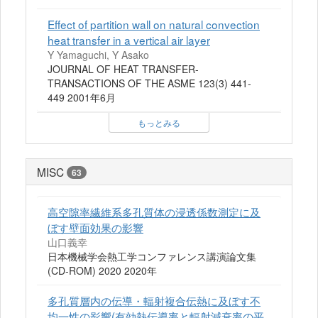
Effect of partition wall on natural convection
heat transfer in a vertical air layer
Y Yamaguchi, Y Asako
JOURNAL OF HEAT TRANSFER-
TRANSACTIONS OF THE ASME 123(3) 441-
449 2001年6月
もっとみる
MISC
63
高空隙率繊維系多孔質体の浸透係数測定に及
ぼす壁面効果の影響
山口義幸
日本機械学会熱工学コンファレンス講演論文集
(CD-ROM) 2020 2020年
多孔質層内の伝導・輻射複合伝熱に及ぼす不
均一性の影響(有効熱伝導率と輻射減衰率の平