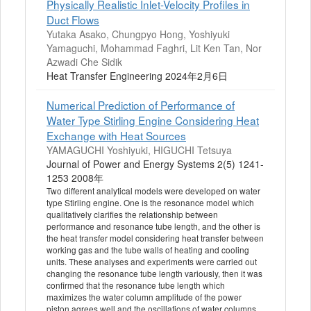
Physically Realistic Inlet-Velocity Profiles in
Duct Flows
Yutaka Asako, Chungpyo Hong, Yoshiyuki
Yamaguchi, Mohammad Faghri, Lit Ken Tan, Nor
Azwadi Che Sidik
Heat Transfer Engineering 2024年2月6日
Numerical Prediction of Performance of
Water Type Stirling Engine Considering Heat
Exchange with Heat Sources
YAMAGUCHI Yoshiyuki, HIGUCHI Tetsuya
Journal of Power and Energy Systems 2(5) 1241-
1253 2008年
Two different analytical models were developed on water
type Stirling engine. One is the resonance model which
qualitatively clarifies the relationship between
performance and resonance tube length, and the other is
the heat transfer model considering heat transfer between
working gas and the tube walls of heating and cooling
units. These analyses and experiments were carried out
changing the resonance tube length variously, then it was
confirmed that the resonance tube length which
maximizes the water column amplitude of the power
piston agrees well and the oscillations of water columns