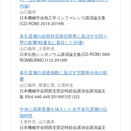
均値)
山口義幸
日本機械学会熱工学コンファレンス講演論文集
(CD-ROM) 2019 2019年
多孔質層の自然対流発生限界に及ぼす仕切り
壁の影響(軽量化に着目した評価)
山口義幸, 土居怜史
日本伝熱シンポジウム講演論文集(CD-ROM) 56th
ROMBUNNO.I112 2019年
多孔質層の浸透係数に及ぼす空隙率分布の影
響
山口義幸, 渡邊公貴, 土居怜史
日本機械学会関西支部定時総会講演会講演論文
集 93rd 446‐449 2018年3月12日
中央に高密度層を挿入した水平多孔質層の伝
熱特性
土居怜史, 山口義幸
日本機械学会関西支部定時総会講演会講演論文