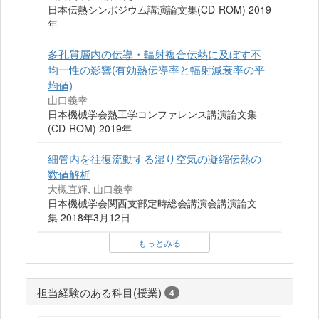
日本伝熱シンポジウム講演論文集(CD-ROM) 2019
年
多孔質層内の伝導・輻射複合伝熱に及ぼす不
均一性の影響(有効熱伝導率と輻射減衰率の平
均値)
山口義幸
日本機械学会熱工学コンファレンス講演論文集
(CD-ROM) 2019年
細管内を往復流動する湿り空気の凝縮伝熱の
数値解析
大槻直輝, 山口義幸
日本機械学会関西支部定時総会講演会講演論文
集 2018年3月12日
もっとみる
担当経験のある科目(授業)
4