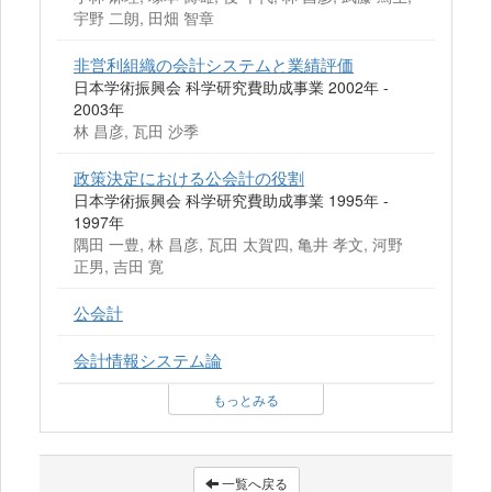
宇野 二朗, 田畑 智章
非営利組織の会計システムと業績評価
日本学術振興会 科学研究費助成事業 2002年 -
2003年
林 昌彦, 瓦田 沙季
政策決定における公会計の役割
日本学術振興会 科学研究費助成事業 1995年 -
1997年
隅田 一豊, 林 昌彦, 瓦田 太賀四, 亀井 孝文, 河野
正男, 吉田 寛
公会計
会計情報システム論
もっとみる
一覧へ戻る