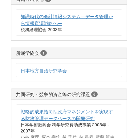
知識時代の会計情報システム―データ管理か
ら情報資源戦略へ―
税務経理協会 2003年
所属学協会
1
日本地方自治研究学会
共同研究・競争的資金等の研究課題
6
戦略的成果指向型政府マネジメントを実現す
る財務管理データベースの開発研究
日本学術振興会 科学研究費助成事業 2005年 -
2007年
小林 麻理, 塚本 壽雄, 後 千代, 林 昌彦, 武藤 篤生,