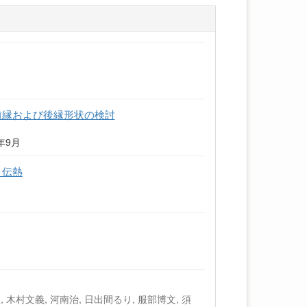
前縁および後縁形状の検討
5年9月
と伝熱
, 木村文義, 河南治, 日出間るり, 服部博文, 須