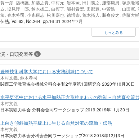
賀一彦, 店橋護, 加藤之貴, 中村元, 岩本薫, 田川義之, 服部康男, 塚原
ム, 塩見淳一郎, 鈴木雄二, 白樫了, 能村貴宏, 田部豊, 中曽浩一, 山田寛,
篤, 春木将司, 小糸康志, 松川嘉也, 徳増崇, 荒木拓人, 勝身俊之, 佐藤大輔
伝熱, Vol.63, No.264, pp.16-31 2024年7月
もっとみる
講演・口頭発表等
8
豊橋技術科学大学における実務訓練について
木村文義, 鈴木孝司
関西工学教育協会機械分科会令和2年度第1回研究会 2020年10月30日
水平気流中における水平加熱正方形柱まわりの強制－自然直交流
木村文義
日本実験力学会 分科会合同ワークショップ 2019 2019年11月30日
上向き傾斜加熱平板上に生じる自然対流の流動・伝熱
木村文義
日本実験力学会分科会合同ワークショップ2018 2018年12月3日