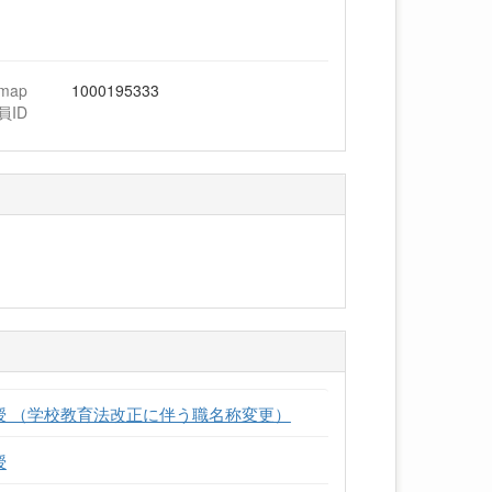
hmap
1000195333
員ID
授 （学校教育法改正に伴う職名称変更）
授