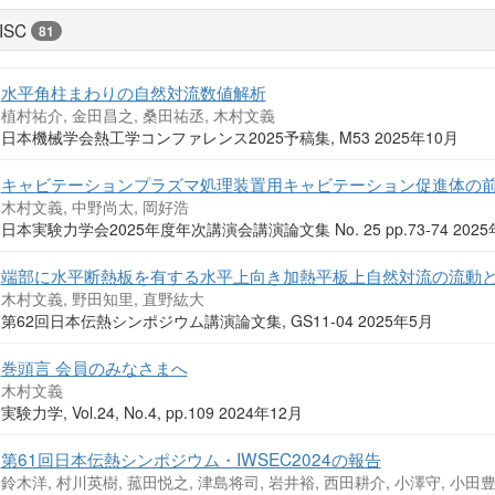
ISC
81
水平角柱まわりの自然対流数値解析
植村祐介, 金田昌之, 桑田祐丞, 木村文義
日本機械学会熱工学コンファレンス2025予稿集, M53 2025年10月
キャビテーションプラズマ処理装置用キャビテーション促進体の
木村文義, 中野尚太, 岡好浩
日本実験力学会2025年度年次講演会講演論文集 No. 25 pp.73-74 202
端部に水平断熱板を有する水平上向き加熱平板上自然対流の流動
木村文義, 野田知里, 直野紘大
第62回日本伝熱シンポジウム講演論文集, GS11-04 2025年5月
巻頭言 会員のみなさまへ
木村文義
実験力学, Vol.24, No.4, pp.109 2024年12月
第61回日本伝熱シンポジウム・IWSEC2024の報告
鈴木洋, 村川英樹, 菰田悦之, 津島将司, 岩井裕, 西田耕介, 小澤守, 小田豊