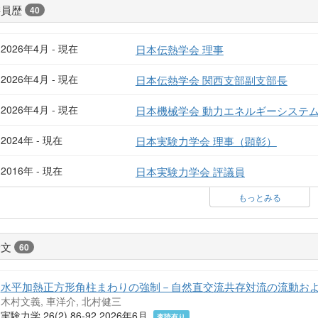
委員歴
40
2026年4月 - 現在
日本伝熱学会 理事
2026年4月 - 現在
日本伝熱学会 関西支部副支部長
2026年4月 - 現在
日本機械学会 動力エネルギーシステ
2024年 - 現在
日本実験力学会 理事（顕彰）
2016年 - 現在
日本実験力学会 評議員
もっとみる
論文
60
水平加熱正方形角柱まわりの強制－自然直交流共存対流の流動お
木村文義, 車洋介, 北村健三
実験力学 26(2) 86-92 2026年6月
査読有り