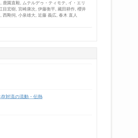
隆裕, 鹿園直毅, ムテルデゥ・ティモテ, イ・エリ
 江目宏樹, 宮崎康次, 伊藤衡平, 藏田耕作, 櫻井
, 西剛伺, 小泉雄大, 近藤 義広, 春木 直人
共存対流の流動・伝熱