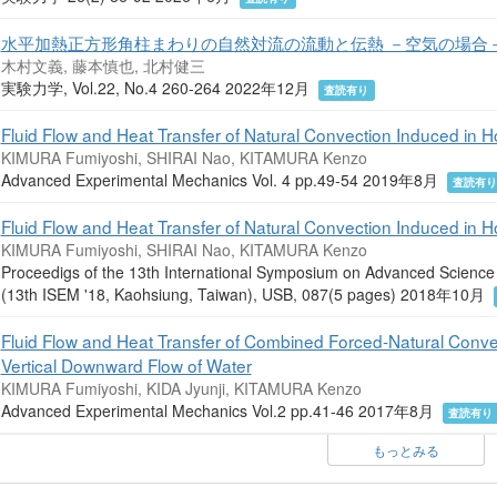
水平加熱正方形角柱まわりの自然対流の流動と伝熱 －空気の場合
木村文義, 藤本慎也, 北村健三
実験力学, Vol.22, No.4 260-264 2022年12月
査読有り
Fluid Flow and Heat Transfer of Natural Convection Induced in Hor
KIMURA Fumiyoshi, SHIRAI Nao, KITAMURA Kenzo
Advanced Experimental Mechanics Vol. 4 pp.49-54 2019年8月
査読有
Fluid Flow and Heat Transfer of Natural Convection Induced in Hor
KIMURA Fumiyoshi, SHIRAI Nao, KITAMURA Kenzo
Proceedigs of the 13th International Symposium on Advanced Science
(13th ISEM '18, Kaohsiung, Taiwan), USB, 087(5 pages) 2018年10月
Fluid Flow and Heat Transfer of Combined Forced-Natural Convec
Vertical Downward Flow of Water
KIMURA Fumiyoshi, KIDA Jyunji, KITAMURA Kenzo
Advanced Experimental Mechanics Vol.2 pp.41-46 2017年8月
査読有り
もっとみる