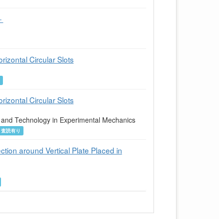
－
izontal Circular Slots
り
izontal Circular Slots
 and Technology in Experimental Mechanics
査読有り
tion around Vertical Plate Placed in