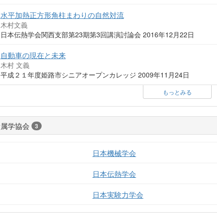
水平加熱正方形角柱まわりの自然対流
木村文義
日本伝熱学会関西支部第23期第3回講演討論会 2016年12月22日
自動車の現在と未来
木村 文義
平成２１年度姫路市シニアオープンカレッジ 2009年11月24日
もっとみる
所属学協会
3
日本機械学会
日本伝熱学会
日本実験力学会