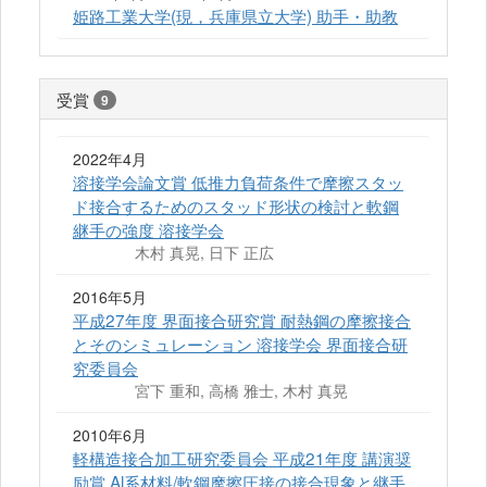
姫路工業大学(現，兵庫県立大学) 助手・助教
受賞
9
2022年4月
溶接学会論文賞 低推力負荷条件で摩擦スタッ
ド接合するためのスタッド形状の検討と軟鋼
継手の強度 溶接学会
木村 真晃, 日下 正広
2016年5月
平成27年度 界面接合研究賞 耐熱鋼の摩擦接合
とそのシミュレーション 溶接学会 界面接合研
究委員会
宮下 重和, 高橋 雅士, 木村 真晃
2010年6月
軽構造接合加工研究委員会 平成21年度 講演奨
励賞 Al系材料/軟鋼摩擦圧接の接合現象と継手