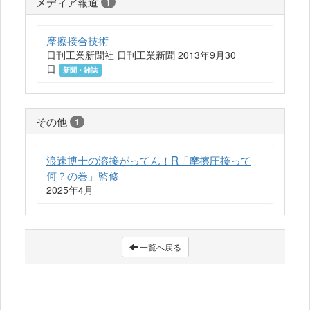
メディア報道
1
摩擦接合技術
日刊工業新聞社 日刊工業新聞 2013年9月30
日
新聞・雑誌
その他
1
浪速博士の溶接がってん！R「摩擦圧接って
何？の巻」監修
2025年4月
一覧へ戻る