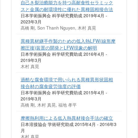
自己き裂治癒能力を持つ高耐食性セラミック
スと金属の耐環境性に優れた異種固相接合法
日本学術振興会 科学研究費助成 2019年4月 -
2023年3月
高橋 剛, Son Thanh Nguyen, 木村 真晃
異種異材継手作製のための低入熱LFW(線形摩
擦圧接)装置の開発とLFW現象の解明
日本学術振興会 科学研究費助成 2016年4月 -
2019年3月
木村 真晃
過酷な腐食環境で用いられる異種異形状固相
接合材の腐食疲労強度の評価
日本学術振興会 科学研究費助成 2015年4月 -
2019年3月
高橋 剛, 木村 真晃, 福地 孝平
摩擦熱利用による低入熱異材接合手法の確立
日本溶接協会 学術研究助成 2015年4月 - 2016年3
月
木村 真晃