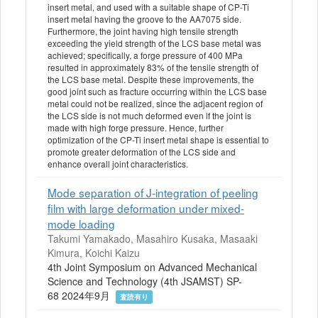
insert metal, and used with a suitable shape of CP-Ti
insert metal having the groove to the AA7075 side.
Furthermore, the joint having high tensile strength
exceeding the yield strength of the LCS base metal was
achieved; specifically, a forge pressure of 400 MPa
resulted in approximately 83% of the tensile strength of
the LCS base metal. Despite these improvements, the
good joint such as fracture occurring within the LCS base
metal could not be realized, since the adjacent region of
the LCS side is not much deformed even if the joint is
made with high forge pressure. Hence, further
optimization of the CP-Ti insert metal shape is essential to
promote greater deformation of the LCS side and
enhance overall joint characteristics.
Mode separation of J-integration of peeling
film with large deformation under mixed-
mode loading
Takumi Yamakado, Masahiro Kusaka, Masaaki
Kimura, Koichi Kaizu
4th Joint Symposium on Advanced Mechanical
Science and Technology (4th JSAMST) SP-
68 2024年9月
査読有り