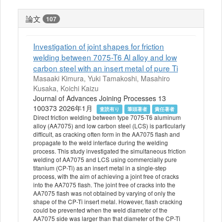
論文
107
Investigation of joint shapes for friction
welding between 7075-T6 Al alloy and low
carbon steel with an insert metal of pure Ti
Masaaki Kimura, Yuki Tamakoshi, Masahiro
Kusaka, Koichi Kaizu
Journal of Advances Joining Processes 13
100373 2026年1月
査読有り
筆頭著者
責任著者
Direct friction welding between type 7075-T6 aluminum
alloy (AA7075) and low carbon steel (LCS) is particularly
difficult, as cracking often form in the AA7075 flash and
propagate to the weld interface during the welding
process. This study investigated the simultaneous friction
welding of AA7075 and LCS using commercially pure
titanium (CP-Ti) as an insert metal in a single-step
process, with the aim of achieving a joint free of cracks
into the AA7075 flash. The joint free of cracks into the
AA7075 flash was not obtained by varying of only the
shape of the CP-Ti insert metal. However, flash cracking
could be prevented when the weld diameter of the
AA7075 side was larger than that diameter of the CP-Ti