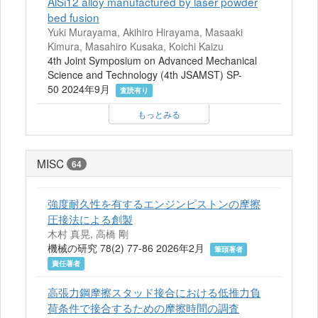
AlSi12 alloy manufactured by laser powder
bed fusion
Yuki Murayama, Akihiro Hirayama, Masaaki
Kimura, Masahiro Kusaka, Koichi Kaizu
4th Joint Symposium on Advanced Mechanical
Science and Technology (4th JSAMST) SP-
50 2024年9月
査読有り
もっとみる
MISC
64
強度耐久性を有するエンジンピストンの摩擦
圧接法による創製
木村 真晃, 高橋 剛
機械の研究 78(2) 77-86 2026年2月
筆頭著者
責任著者
高張力鋼摩擦スタッド接合における低推力負
荷条件で接合するための摩擦時間の調査