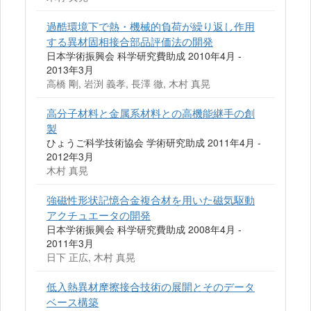
過酷環境下で熱・機械的負荷が繰り返し作用
する異材固相接合部品評価法の開発
日本学術振興会 科学研究費助成 2010年4月 -
2013年3月
高橋 剛, 岩渕 義孝, 長澤 徹, 木村 真晃
高分子材料と金属系材料との高機能継手の創
製
ひょうご科学技術協会 学術研究助成 2011年4月 -
2012年3月
木村 真晃
強磁性形状記憶合金複合材を用いた磁気駆動
アクチュエータの開発
日本学術振興会 科学研究費助成 2008年4月 -
2011年3月
日下 正広, 木村 真晃
低入熱異材摩擦接合技術の展開とそのデータ
ベース構築