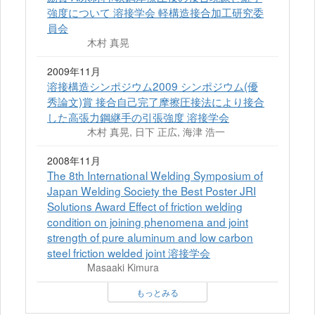
強度について 溶接学会 軽構造接合加工研究委
員会
木村 真晃
2009年11月
溶接構造シンポジウム2009 シンポジウム(優
秀論文)賞 接合自己完了摩擦圧接法により接合
した高張力鋼継手の引張強度 溶接学会
木村 真晃, 日下 正広, 海津 浩一
2008年11月
The 8th International Welding Symposium of
Japan Welding Society the Best Poster JRI
Solutions Award Effect of friction welding
condition on joining phenomena and joint
strength of pure aluminum and low carbon
steel friction welded joint 溶接学会
Masaaki Kimura
もっとみる