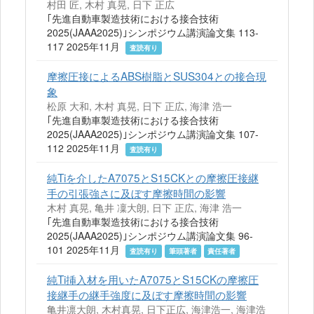
村田 匠, 木村 真晃, 日下 正広
｢先進自動車製造技術における接合技術
2025(JAAA2025)｣シンポジウム講演論文集 113-
117 2025年11月
査読有り
摩擦圧接によるABS樹脂とSUS304との接合現
象
松原 大和, 木村 真晃, 日下 正広, 海津 浩一
｢先進自動車製造技術における接合技術
2025(JAAA2025)｣シンポジウム講演論文集 107-
112 2025年11月
査読有り
純Tiを介したA7075とS15CKとの摩擦圧接継
手の引張強さに及ぼす摩擦時間の影響
木村 真晃, 亀井 凜大朗, 日下 正広, 海津 浩一
｢先進自動車製造技術における接合技術
2025(JAAA2025)｣シンポジウム講演論文集 96-
101 2025年11月
査読有り
筆頭著者
責任著者
純Ti挿入材を用いたA7075とS15CKの摩擦圧
接継手の継手強度に及ぼす摩擦時間の影響
亀井凛大朗, 木村真晃, 日下正広, 海津浩一, 海津浩