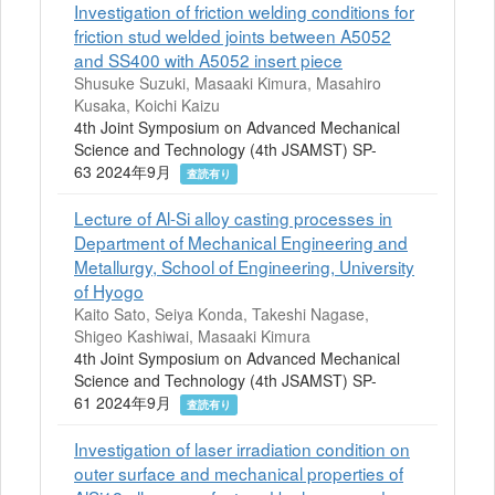
Investigation of friction welding conditions for
friction stud welded joints between A5052
and SS400 with A5052 insert piece
Shusuke Suzuki, Masaaki Kimura, Masahiro
Kusaka, Koichi Kaizu
4th Joint Symposium on Advanced Mechanical
Science and Technology (4th JSAMST) SP-
63 2024年9月
査読有り
Lecture of Al-Si alloy casting processes in
Department of Mechanical Engineering and
Metallurgy, School of Engineering, University
of Hyogo
Kaito Sato, Seiya Konda, Takeshi Nagase,
Shigeo Kashiwai, Masaaki Kimura
4th Joint Symposium on Advanced Mechanical
Science and Technology (4th JSAMST) SP-
61 2024年9月
査読有り
Investigation of laser irradiation condition on
outer surface and mechanical properties of