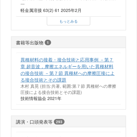
一
軽金属溶接 63(2) 61 2025年2月
もっとみる
書籍等出版物
1
異種材料の接着・接合技術と応用事例 －第７
章 超音波，摩擦エネルギーを用いた異種材料
の接合技術 －第７節 異種材への摩擦圧接によ
る接合技術とその課題
木村 真晃 (担当:共著, 範囲:第７節 異種材への摩擦
圧接による接合技術とその課題)
技術情報協会 2021年
講演・口頭発表等
293