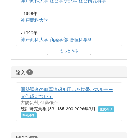
神戸商科大学 経営学研究科 経営情報科学
- 1998年
神戸商科大学
- 1996年
神戸商科大学 商経学部 管理科学科
もっとみる
論文
1
国勢調査の個票情報を用いた世帯パネルデー
タ作成について
古隅弘樹, 伊藤伸介
統計研究彙報 (83) 185-200 2026年3月
査読有り
筆頭著者