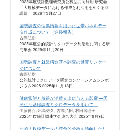
2025年度統計数理研究所公募型共同利用 研究会
「大規模データにおける作成と利活用をめぐる諸
課題」 2026年3月27日
国勢調査の個票情報を用いた世帯パネルデー
タ作成について（進捗報告）
古隅弘樹
2025年度公的統計ミクロデータ利活用に関する研
究集会 2025年11月20日
国勢調査と就業構造基本調査の世帯リンケー
ジについて
古隅弘樹
公的統計ミクロデータ研究コンソーシアムシンポ
ジウム2025 2025年11月18日
健康状態と所得が消費支出に与える影響 ―国
民生活基礎調査ミクロデータを用いて―
伊藤伸介, 出島敬久, 古隅弘樹, 村田磨理子
2025年度統計関連学会連合大会 2025年9月9日
公的大規模データの統合的分析を指向したリ