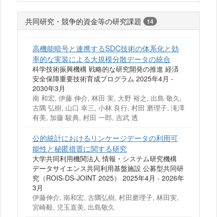
共同研究・競争的資金等の研究課題
14
高機能暗号と連携するSDC技術の体系化と効
率的な実装による大規模分散データの統合
科学技術振興機構 戦略的な研究開発の推進 経済
安全保障重要技術育成プログラム 2025年4月 -
2030年3月
南 和宏, 伊藤 伸介, 林田 実, 大野 裕之, 出島 敬久,
古隅 弘樹, 山口 幸三, 小林 良行, 村田 磨理子, 滝澤
有美, 加藤 駿典, 村田 一郎, 吉武 透
公的統計におけるリンケージデータの利用可
能性と秘匿措置に関する研究
大学共同利用機関法人 情報・システム研究機構
データサイエンス共同利用基盤施設 公募型共同研
究（ROIS-DS-JOINT 2025） 2025年4月 - 2026年
3月
伊藤伸介, 南和宏, 古隅弘樹, 村田磨理子, 林田実,
宮崎毅, 児玉直美, 出島敬久