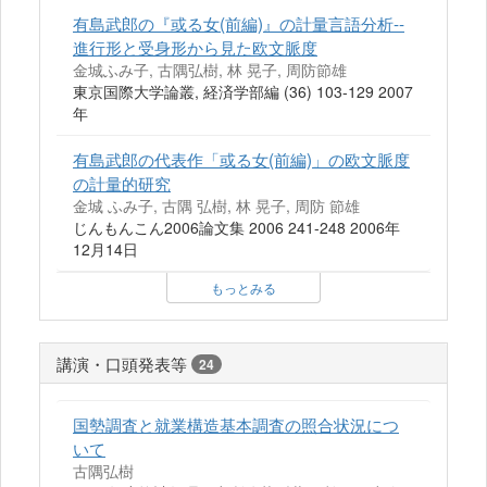
有島武郎の『或る女(前編)』の計量言語分析--
進行形と受身形から見た欧文脈度
金城ふみ子, 古隅弘樹, 林 晃子, 周防節雄
東京国際大学論叢, 経済学部編 (36) 103-129 2007
年
有島武郎の代表作「或る女(前編)」の欧文脈度
の計量的研究
金城 ふみ子, 古隅 弘樹, 林 晃子, 周防 節雄
じんもんこん2006論文集 2006 241-248 2006年
12月14日
もっとみる
講演・口頭発表等
24
国勢調査と就業構造基本調査の照合状況につ
いて
古隅弘樹