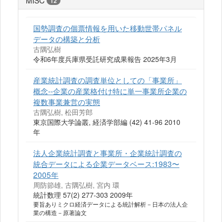
MISC
12
国勢調査の個票情報を⽤いた移動世帯パネル
データの構築と分析
古隅弘樹
令和6年度兵庫県受託研究成果報告 2025年3月
産業統計調査の調査単位としての「事業所」
概念--企業の産業格付け特に単一事業所企業の
複数事業兼営の実態
古隅弘樹, 松田芳郎
東京国際大学論叢, 経済学部編 (42) 41-96 2010
年
法人企業統計調査と事業所・企業統計調査の
統合データによる企業データベース:1983〜
2005年
周防節雄, 古隅弘樹, 宮内 環
統計数理 57(2) 277-303 2009年
要旨ありミクロ経済データによる統計解析－日本の法人企
業の構造－原著論文