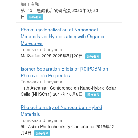
梅山 有和
第145回黒鉛化合物研究会 2025年5月23
日
招待有り
Photofunctionalization of Nanosheet
Materials via Hybridization with Organic
Molecules
Tomokazu Umeyama
MatSeries 2025 2025年5月20日
招待有り
Isomer Separation Effets of [70]PCBM on
Photovoltaic Properties
Tomokazu Umeyama
11th Aseanian Conference on Nano-Hybrid Solar
Cells (NHSC11) 2017年10月8日
招待有り
Photochemistry of Nanocarbon Hybrid
Materials
Tomokazu Umeyama
9th Asian Photochemistry Conference 2016年12
月4日
招待有り