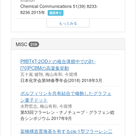
Imahori
Chemical Communications 51(39) 8233-
8236 2015年
査読有り
もっとみる
MISC
219
PffBT4T-2ODとの複合薄膜中でのβ1-
[70]PCBMの高凝集挙動
五十嵐 健翔, 梅山有和, 今堀博
日本化学会第98春季年会(2018) 2018年3月
ポルフィリンを共有結合で修飾したグラフェ
ン量子ドット
水野哲志, 梅山有和, 今堀博
第53回フラーレン・ナノチューブ・グラフェン総
合シンポジウム 2017年9月
架橋構造置換基を有するcis-1型フラーレン二