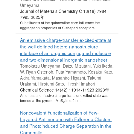
Umeyama
Journal of Materials Chemistry C 13(16) 7984-
7995 2025年
Substituents of the quinoxaline core influence the
aggregation properties of S-shaped acceptors.
An emissive charge-transfer excited-state at
the well-defined hetero-nanostructure
interface of an organic conjugated molecule
and two-dimensional inorganic nanosheet
Tomokazu Umeyama, Daizu Mizutani, Yuki Ikeda,
W. Ryan Osterloh, Futa Yamamoto, Kosaku Kato,
Akira Yamakata, Masahiro Higashi, Takumi
Urakami, Hirofumi Sato, Hiroshi Imahori
Chemical Science 14(42) 11914-11923 2023年
An unusual emissive charge-transfer excited state was
formed at the pyrene–MoS
interface.
2
Noncovalent Functionalization of Few-
Layered Antimonene with Fullerene Clusters
and Photoinduced Charge Separation in the
Composite