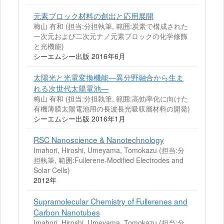
元素ブロック材料の創出と応用展開
梅山 有和 (担当:分担執筆, 範囲:炭素で構成された
一次元および二次元ナノ元素ブロックの化学修飾
と光機能)
シーエムシー出版 2016年6月
太陽光と光電変換機能―異分野融合から生ま
れる次世代太陽電池―
梅山 有和 (担当:分担執筆, 範囲:高効率化に向けた
有機薄膜太陽電池用の長波長光吸収層材料の開発)
シーエムシー出版 2016年1月
RSC Nanoscience & Nanotechnology
Imahori, Hiroshi, Umeyama, Tomokazu (担当:分
担執筆, 範囲:Fullerene-Modified Electrodes and
Solar Cells)
2012年
Supramolecular Chemistry of Fullerenes and
Carbon Nanotubes
Imahori, Hiroshi, Umeyama, Tomokazu (担当:分