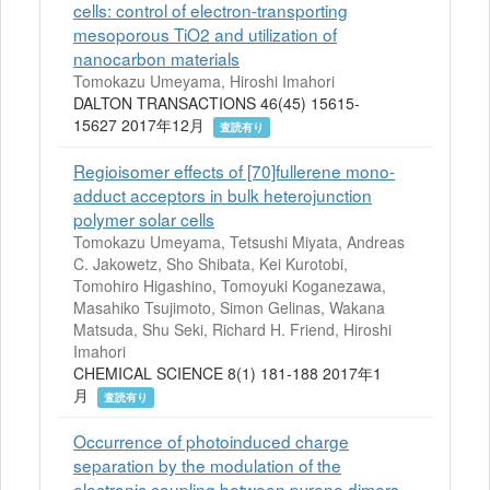
cells: control of electron-transporting
mesoporous TiO2 and utilization of
nanocarbon materials
Tomokazu Umeyama, Hiroshi Imahori
DALTON TRANSACTIONS 46(45) 15615-
15627 2017年12月
査読有り
Regioisomer effects of [70]fullerene mono-
adduct acceptors in bulk heterojunction
polymer solar cells
Tomokazu Umeyama, Tetsushi Miyata, Andreas
C. Jakowetz, Sho Shibata, Kei Kurotobi,
Tomohiro Higashino, Tomoyuki Koganezawa,
Masahiko Tsujimoto, Simon Gelinas, Wakana
Matsuda, Shu Seki, Richard H. Friend, Hiroshi
Imahori
CHEMICAL SCIENCE 8(1) 181-188 2017年1
月
査読有り
Occurrence of photoinduced charge
separation by the modulation of the
electronic coupling between pyrene dimers