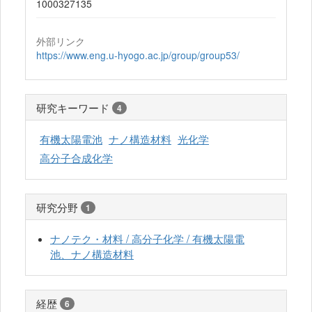
1000327135
外部リンク
https://www.eng.u-hyogo.ac.jp/group/group53/
研究キーワード
4
有機太陽電池
ナノ構造材料
光化学
高分子合成化学
研究分野
1
ナノテク・材料 / 高分子化学 / 有機太陽電
池、ナノ構造材料
経歴
6