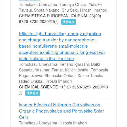
Tomokazu Umeyama, Tomoya Ohara, Yusuke
Tsutsui, Shota Nakano, Shu Seki, Hiroshi Imahori
CHEMISTRY-A EUROPEAN JOURNAL 26(29)
6726-6735 2020年5月
査読有り
Efficient light-harvesting, energy migration,
and charge transfer by nanographene-
based nonfullerene small-molecule
acceptors exhibiting unusually long excited-
state lifetime in the film state
Tomokazu Umeyama, Kensho Igarashi, Daiki
Sasada, Yasunari Tamai, Keiichi Ishida, Tomoyuki
Koganezawa, Shunsuke Ohtani, Kazuo Tanaka,
Hideo Ohkita, Hiroshi Imahori
CHEMICAL SCIENCE 11(12) 3250-3257 2020年3
月
査読有り
Isomer Effects of Fullerene Derivatives on
Organic Photovoltaics and Perovskite Solar
Cells
Tomokazu Umeyama, Hiroshi Imahori