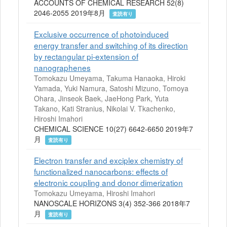
ACCOUNTS OF CHEMICAL RESEARCH 52(8)
2046-2055 2019年8月
査読有り
Exclusive occurrence of photoinduced
energy transfer and switching of its direction
by rectangular pi-extension of
nanographenes
Tomokazu Umeyama, Takuma Hanaoka, Hiroki
Yamada, Yuki Namura, Satoshi Mizuno, Tomoya
Ohara, Jinseok Baek, JaeHong Park, Yuta
Takano, Kati Stranius, Nikolai V. Tkachenko,
Hiroshi Imahori
CHEMICAL SCIENCE 10(27) 6642-6650 2019年7
月
査読有り
Electron transfer and exciplex chemistry of
functionalized nanocarbons: effects of
electronic coupling and donor dimerization
Tomokazu Umeyama, Hiroshi Imahori
NANOSCALE HORIZONS 3(4) 352-366 2018年7
月
査読有り