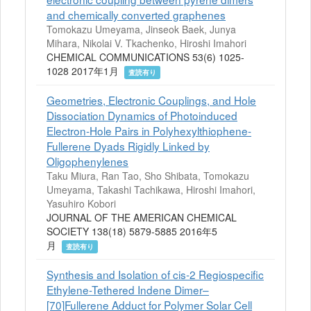
and chemically converted graphenes
Tomokazu Umeyama, Jinseok Baek, Junya
Mihara, Nikolai V. Tkachenko, Hiroshi Imahori
CHEMICAL COMMUNICATIONS 53(6) 1025-
1028 2017年1月
査読有り
Geometries, Electronic Couplings, and Hole
Dissociation Dynamics of Photoinduced
Electron-Hole Pairs in Polyhexylthiophene-
Fullerene Dyads Rigidly Linked by
Oligophenylenes
Taku Miura, Ran Tao, Sho Shibata, Tomokazu
Umeyama, Takashi Tachikawa, Hiroshi Imahori,
Yasuhiro Kobori
JOURNAL OF THE AMERICAN CHEMICAL
SOCIETY 138(18) 5879-5885 2016年5
月
査読有り
Synthesis and Isolation of cis-2 Regiospecific
Ethylene-Tethered Indene Dimer–
[70]Fullerene Adduct for Polymer Solar Cell