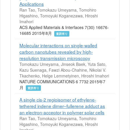
Applications
Ran Tao, Tomokazu Umeyama, Tomohiro
Higashino, Tomoyuki Koganezawa, Hiroshi
Imahori
ACS Applied Materials & Interfaces 7(30) 16676-
16685 2015年8月
査読有り
Molecular interactions on single-walled
carbon nanotubes revealed by high-
resolution transmission microscopy
Tomokazu Umeyama, Jinseok Baek, Yuta Sato,
Kazu Suenaga, Fawzi Abou-Chahine, Nikolai V.
Tkachenko, Helge Lemmetyinen, Hiroshi Imahori
NATURE COMMUNICATIONS 6 7732 2015年7
月
査読有り
A single cis-2 regioisomer of ethylene-
tethered indene dimer–fullerene adduct as
an electron-acceptor in polymer solar cells
Ran Tao, Tomokazu Umeyama, Tomohiro
Higashino, Tomoyuki Koganezawa, Hiroshi