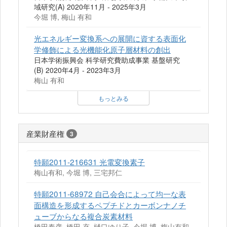
域研究(A) 2020年11月 - 2025年3月
今堀 博, 梅山 有和
光エネルギー変換系への展開に資する表面化
学修飾による光機能化原子層材料の創出
日本学術振興会 科学研究費助成事業 基盤研究
(B) 2020年4月 - 2023年3月
梅山 有和
もっとみる
産業財産権
3
特願2011-216631 光電変換素子
梅山有和, 今堀 博, 三宅邦仁
特願2011-68972 自己会合によって均一な表
面構造を形成するペプチドとカーボンナノチ
ューブからなる複合炭素材料
橋田泰彦, 橋田 充, 樋口ゆり子, 今堀 博, 梅山有和,