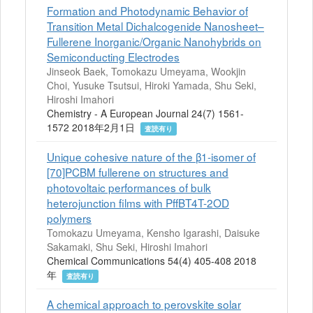
Formation and Photodynamic Behavior of
Transition Metal Dichalcogenide Nanosheet–
Fullerene Inorganic/Organic Nanohybrids on
Semiconducting Electrodes
Jinseok Baek, Tomokazu Umeyama, Wookjin
Choi, Yusuke Tsutsui, Hiroki Yamada, Shu Seki,
Hiroshi Imahori
Chemistry - A European Journal 24(7) 1561-
1572 2018年2月1日
査読有り
Unique cohesive nature of the β1-isomer of
[70]PCBM fullerene on structures and
photovoltaic performances of bulk
heterojunction films with PffBT4T-2OD
polymers
Tomokazu Umeyama, Kensho Igarashi, Daisuke
Sakamaki, Shu Seki, Hiroshi Imahori
Chemical Communications 54(4) 405-408 2018
年
査読有り
A chemical approach to perovskite solar