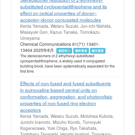
substituted cyclopentadithiophene and its
effect on optical properties of donor–
acceptor–donor conjugated molecules
Kenta Yamada, Wataru Suzuki, Jun-ichi Nishida,
Masayuki Gon, Kazuo Tanaka, Tomokazu
Umeyama
Chemical Communications 61(71) 13401-
13404 2025年8月
査読有り
最終著者
責任著者
The stereoisomers of 2-ethylhexyl-substituted
cyclopentadithiophene, a widely used π-conjugated
building block, have been systematically separated for the
first time.
Effects of non-fused and fused substituents
in quinoxaline-based central units on
conformation, aggregation, and photovoltaic
properties of non-fused ring electron
acceptors
Kenta Yamada, Wataru Suzuki, Motohisa Kubota,
Junichi Inamoto, Mizuho Kondo, Tomoyuki
Koganezawa, Yuki Chiga, Ryo Takahata,
Toshiharu Teranishi, Hiroshi Imahori, Tomokazu