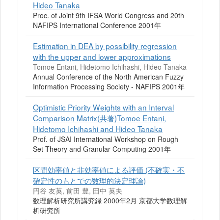
Hideo Tanaka
Proc. of Joint 9th IFSA World Congress and 20th
NAFIPS International Conference 2001年
Estimation in DEA by possibility regression
with the upper and lower approximations
Tomoe Entani, Hidetomo Ichihashi, Hideo Tanaka
Annual Conference of the North American Fuzzy
Information Processing Society - NAFIPS 2001年
Optimistic Priority Weights with an Interval
Comparison Matrix(共著)Tomoe Entani,
Hidetomo Ichihashi and Hideo Tanaka
Prof. of JSAI International Workshop on Rough
Set Theory and Granular Computing 2001年
区間効率値と非効率値による評価 (不確実・不
確定性のもとでの数理的決定理論)
円谷 友英, 前田 豊, 田中 英夫
数理解析研究所講究録 2000年2月 京都大学数理解
析研究所