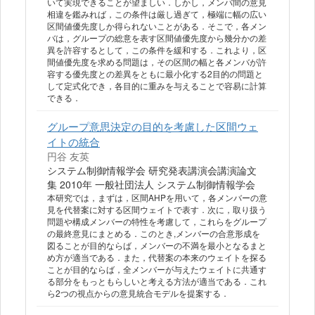
いて実現できることが望ましい．しかし，メンバ間の意見
相違を鑑みれば，この条件は厳し過ぎて，極端に幅の広い
区間値優先度しか得られないことがある．そこで，各メン
バは，グループの総意を表す区間値優先度から幾分かの差
異を許容するとして，この条件を緩和する．これより，区
間値優先度を求める問題は，その区間の幅と各メンバが許
容する優先度との差異をともに最小化する2目的の問題と
して定式化でき，各目的に重みを与えることで容易に計算
できる．
グループ意思決定の目的を考慮した区間ウェ
イトの統合
円谷 友英
システム制御情報学会 研究発表講演会講演論文
集 2010年 一般社団法人 システム制御情報学会
本研究では，まずは，区間AHPを用いて，各メンバーの意
見を代替案に対する区間ウェイトで表す．次に，取り扱う
問題や構成メンバーの特性を考慮して，これらをグループ
の最終意見にまとめる．このとき,メンバーの合意形成を
図ることが目的ならば，メンバーの不満を最小となるまと
め方が適当である．また，代替案の本来のウェイトを探る
ことが目的ならば，全メンバーが与えたウェイトに共通す
る部分をもっともらしいと考える方法が適当である．これ
ら2つの視点からの意見統合モデルを提案する．