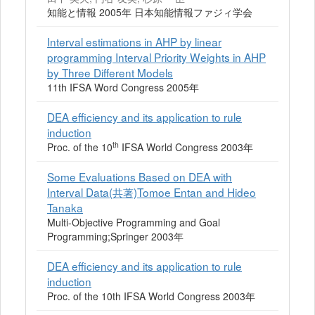
知能と情報 2005年 日本知能情報ファジィ学会
Interval estimations in AHP by linear
programming Interval Priority Weights in AHP
by Three Different Models
11th IFSA Word Congress 2005年
DEA efficiency and its application to rule
induction
th
Proc. of the 10
IFSA World Congress 2003年
Some Evaluations Based on DEA with
Interval Data(共著)Tomoe Entan and Hideo
Tanaka
Multi-Objective Programming and Goal
Programming;Springer 2003年
DEA efficiency and its application to rule
induction
Proc. of the 10th IFSA World Congress 2003年