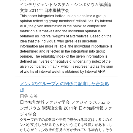
インテリジェントシステム・シンポジウム講演論
文集 2011年 日本機械学会
This paper integrates individual opinions into a group
opinion reflecting group members' reliabilities. By Interval
AHP, the given information is the pairwise comparison
matrix on alternatives and the individual opinion is
obtained as interval weights of alternatives. Based on the
idea that the individual who gives less uncertain
information are more reliable, the individual importance is
determined and reflected in the integration into group
opinion. The reliability index of the given information is
defined as inverse or negative of uncertainty index of the
given comparison matrix, which is represented as the sum
of widths of interval weights obtained by Interval AHP.
メンバのグループとの関係に配慮した合意形
成
円谷 友英
日本知能情報ファジィ学会 ファジィ システム シ
ンポジウム 講演論文集 2011年 日本知能情報ファ
ジィ学会
グループ内での多数決や平均で導かれる決定は，多くのメ
ンバが支持した結果であるという点では説得力がある．し
かしながら，少数派の意見の方が優れている場合も，そう