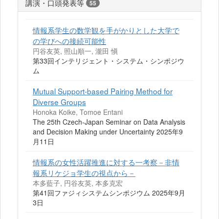
講演・口頭発表等
55
情報系学生の数学観を手がかりとした大学で
の学びへの接続可能性
円谷友英, 照山順一, 瀧田 愼
第33回インテリジェント・システム・シンポジウ
ム
Mutual Support-based Pairing Method for
Diverse Groups
Honoka Koike, Tomoe Entani
The 25th Czech-Japan Seminar on Data Analysis
and Decision Making under Uncertainty 2025年9
月11日
情報系の女性活躍推進に対する一考察－非情
報系リケジョ学生の視点から－
本多藍子, 円谷友英, 本多克宏
第41回ファジィシステムシンポジウム 2025年9月
3日