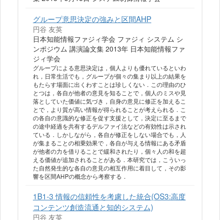
グループ意思決定の強みと区間AHP
円谷 友英
日本知能情報ファジィ学会 ファジィ システム シ
ンポジウム 講演論文集 2013年 日本知能情報ファ
ジィ学会
グループによる意思決定は，個人よりも優れているといわ
れ，日常生活でも，グループが個々の集まり以上の結果を
もたらす場面に出くわすことは珍しくない．この理由のひ
とつは，各自が他者の意見を知ることで，個人のミスや見
落としていた価値に気づき，自身の意見に修正を加えるこ
とで，より質が高い情報が得られることが考えられる．こ
の各自の意識的な修正を促す支援として，決定に至るまで
の途中経過を共有するデルファイ法などの有効性は示され
ている．しかしながら，各自が修正をしない場合でも，人
が集まることの相乗効果で，各自が与える情報にある矛盾
が他者の力を借りることで緩和されたり，個々人の和を超
える価値が追加されることがある．本研究では，こういっ
た自然発生的な各自の意見の相互作用に着目して，その影
響を区間AHPの概念から考察する．
1B1-3 情報の信頼性を考慮した統合(OS3:高度
コンテンツ創造流通と知的システム)
円谷 友英