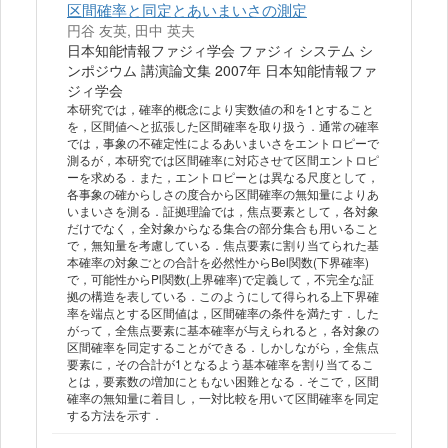
区間確率と同定とあいまいさの測定
円谷 友英, 田中 英夫
日本知能情報ファジィ学会 ファジィ システム シ
ンポジウム 講演論文集 2007年 日本知能情報ファ
ジィ学会
本研究では，確率的概念により実数値の和を1とすること
を，区間値へと拡張した区間確率を取り扱う．通常の確率
では，事象の不確定性によるあいまいさをエントロピーで
測るが，本研究では区間確率に対応させて区間エントロピ
ーを求める．また，エントロピーとは異なる尺度として，
各事象の確からしさの度合から区間確率の無知量によりあ
いまいさを測る．証拠理論では，焦点要素として，各対象
だけでなく，全対象からなる集合の部分集合も用いること
で，無知量を考慮している．焦点要素に割り当てられた基
本確率の対象ごとの合計を必然性からBel関数(下界確率)
で，可能性からPl関数(上界確率)で定義して，不完全な証
拠の構造を表している．このようにして得られる上下界確
率を端点とする区間値は，区間確率の条件を満たす．した
がって，全焦点要素に基本確率が与えられると，各対象の
区間確率を同定することができる．しかしながら，全焦点
要素に，その合計が1となるよう基本確率を割り当てるこ
とは，要素数の増加にともない困難となる．そこで，区間
確率の無知量に着目し，一対比較を用いて区間確率を同定
する方法を示す．