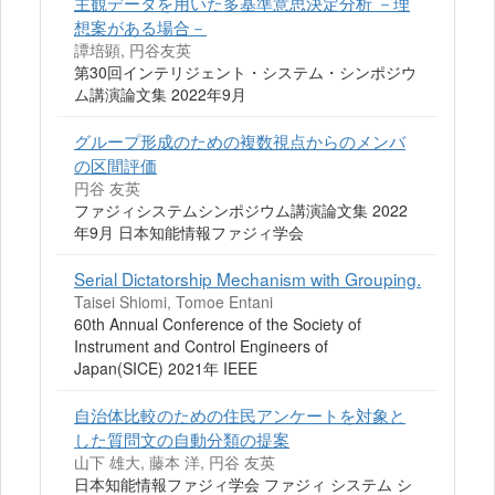
主観データを用いた多基準意思決定分析 －理
想案がある場合－
譚培顕, 円谷友英
第30回インテリジェント・システム・シンポジウ
ム講演論文集 2022年9月
グループ形成のための複数視点からのメンバ
の区間評価
円谷 友英
ファジィシステムシンポジウム講演論文集 2022
年9月 日本知能情報ファジィ学会
Serial Dictatorship Mechanism with Grouping.
Taisei Shiomi, Tomoe Entani
60th Annual Conference of the Society of
Instrument and Control Engineers of
Japan(SICE) 2021年 IEEE
自治体比較のための住民アンケートを対象と
した質問文の自動分類の提案
山下 雄大, 藤本 洋, 円谷 友英
日本知能情報ファジィ学会 ファジィ システム シ