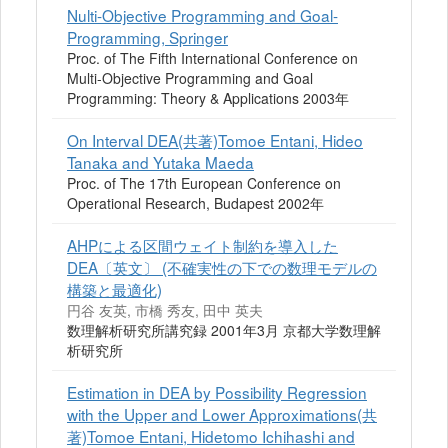
Nulti-Objective Programming and Goal-
Programming, Springer
Proc. of The Fifth International Conference on
Multi-Objective Programming and Goal
Programming: Theory & Applications 2003年
On Interval DEA(共著)Tomoe Entani, Hideo
Tanaka and Yutaka Maeda
Proc. of The 17th European Conference on
Operational Research, Budapest 2002年
AHPによる区間ウェイト制約を導入した
DEA〔英文〕 (不確実性の下での数理モデルの
構築と最適化)
円谷 友英, 市橋 秀友, 田中 英夫
数理解析研究所講究録 2001年3月 京都大学数理解
析研究所
Estimation in DEA by Possibility Regression
with the Upper and Lower Approximations(共
著)Tomoe Entani, Hidetomo Ichihashi and