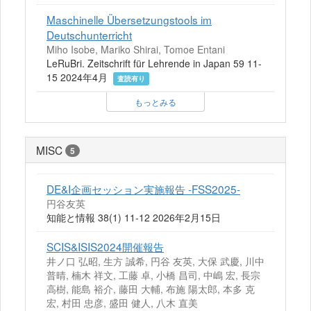
Maschinelle Übersetzungstools im
Deutschunterricht
Miho Isobe, Mariko Shirai, Tomoe Entani
LeRuBri. Zeitschrift für Lehrende in Japan 59 11-
15 2024年4月
査読有り
もっとみる
MISC
5
DE&I企画セッション実施報告 -FSS2025-
円谷友英
知能と情報 38(1) 11-12 2026年2月15日
SCIS&ISIS2024開催報告
井ノ口 弘昭, 生方 誠希, 円谷 友英, 大保 武慶, 川中
普晴, 楠木 祥文, 工藤 卓, 小橋 昌司, 中嶋 宏, 長宗
高樹, 能島 裕介, 藤田 大輔, 布施 陽太郎, 本多 克
宏, 村田 忠彦, 盛田 健人, 八木 直美