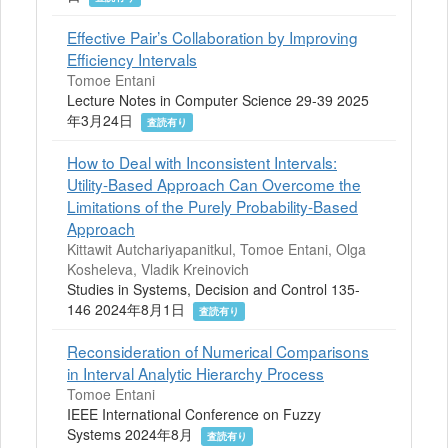
Effective Pair’s Collaboration by Improving
Efficiency Intervals
Tomoe Entani
Lecture Notes in Computer Science 29-39 2025
年3月24日
査読有り
How to Deal with Inconsistent Intervals:
Utility-Based Approach Can Overcome the
Limitations of the Purely Probability-Based
Approach
Kittawit Autchariyapanitkul, Tomoe Entani, Olga
Kosheleva, Vladik Kreinovich
Studies in Systems, Decision and Control 135-
146 2024年8月1日
査読有り
Reconsideration of Numerical Comparisons
in Interval Analytic Hierarchy Process
Tomoe Entani
IEEE International Conference on Fuzzy
Systems 2024年8月
査読有り