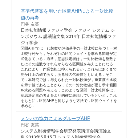
基準代替案を用いた区間AHPによる一対比較
値の再考
円谷 友英
日本知能情報ファジィ学会 ファジィ システム シ
ンポジウム 講演論文集 2014年 日本知能情報ファ
ジィ学会
区間AHPでは，代替案や評価基準の一対比較に基づく一対
比較行列から，それぞれの区間ウェイトを求める問題が定
式化さている．通常，意思決定者は，一対比較値を整数ま
たはその逆数やそれらからなる区間値を与えことになる．
これにより，作業負担は抑えられるが，これらはあくまで
見かけ上の値であり，ある種の代表値ともいえる．そこ
で，本研究では，与えられた一対比較値が，重要度の比較
を示す値であることから，その一対比較値が指し示す範囲
を求める問題を考える．このような区間一対比較阿多は，
意思決定者の考えをより的確に表現しているといえ，これ
をもとに，区間AHPと同じような方法で，区間ウェイトを
求める．
メンバの協力によるグループAHP
円谷 友英
システム制御情報学会研究発表講演会講演論文
集 2013年5月15日 システム制御情報学会