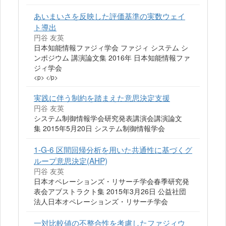
あいまいさを反映した評価基準の実数ウェイ
ト導出
円谷 友英
日本知能情報ファジィ学会 ファジィ システム シ
ンポジウム 講演論文集 2016年 日本知能情報ファ
ジィ学会
<p> </p>
実践に伴う制約を踏まえた意思決定支援
円谷 友英
システム制御情報学会研究発表講演会講演論文
集 2015年5月20日 システム制御情報学会
1-G-6 区間回帰分析を用いた共通性に基づくグ
ループ意思決定(AHP)
円谷 友英
日本オペレーションズ・リサーチ学会春季研究発
表会アブストラクト集 2015年3月26日 公益社団
法人日本オペレーションズ・リサーチ学会
一対比較値の不整合性を考慮したファジィウ