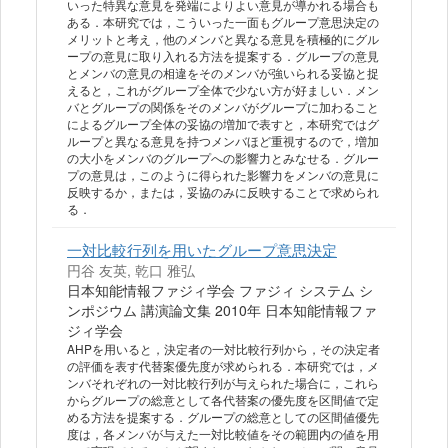
いった特異な意見を発端によりよい意見が導かれる場合も
ある．本研究では，こういった一面もグループ意思決定の
メリットと考え，他のメンバと異なる意見を積極的にグル
ープの意見に取り入れる方法を提案する．グループの意見
とメンバの意見の相違をそのメンバが強いられる妥協と捉
えると，これがグループ全体で少ない方が好ましい．メン
バとグループの関係をそのメンバがグループに加わること
によるグループ全体の妥協の増加で表すと，本研究ではグ
ループと異なる意見を持つメンバほど重視するので，増加
の大小をメンバのグループへの影響力とみなせる．グルー
プの意見は，このように得られた影響力をメンバの意見に
反映するか，または，妥協のみに反映することで求められ
る．
一対比較行列を用いたグループ意思決定
円谷 友英, 乾口 雅弘
日本知能情報ファジィ学会 ファジィ システム シ
ンポジウム 講演論文集 2010年 日本知能情報ファ
ジィ学会
AHPを用いると，決定者の一対比較行列から，その決定者
の評価を表す代替案優先度が求められる．本研究では，メ
ンバそれぞれの一対比較行列が与えられた場合に，これら
からグループの総意として各代替案の優先度を区間値で定
める方法を提案する．グループの総意としての区間値優先
度は，各メンバが与えた一対比較値をその範囲内の値を用