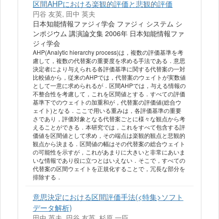
区間AHPにおける楽観的評価と悲観的評価
円谷 友英, 田中 英夫
日本知能情報ファジィ学会 ファジィ システム シ
ンポジウム 講演論文集 2006年 日本知能情報ファ
ジィ学会
AHP(Analytic hierarchy process)は，複数の評価基準を考
慮して，複数の代替案の重要度を求める手法である．意思
決定者により与えられる各評価基準に関する代替案の一対
比較値から，従来のAHPでは，代替案のウェイトが実数値
として一意に求められるが．区間AHPでは，与える情報の
不整合性を考慮して，これを区間値とする．すべての評価
基準下でのウェイトの加重和が，代替案の評価値(総合ウ
ェイト)となる．ここで用いる重みは，各評価基準の重要
さであり，評価対象となる代替案ごとに様々な観点から考
えることができる．本研究では，これをすべて包含する評
価値を区間値として求め，その端点は楽観的観点と悲観的
観点から決まる．区間値の幅はその代替案の総合ウェイト
の可能性を示すが，これがあまりに大きいと非常にあいま
いな情報であり役に立つとはいえない．そこで，すべての
代替案の区間ウェイトを正規化することで，冗長な部分を
排除する．
意思決定における区間評価手法(<特集>ソフト
データ解析)
田中 英夫, 円谷 友英, 杉原 一臣