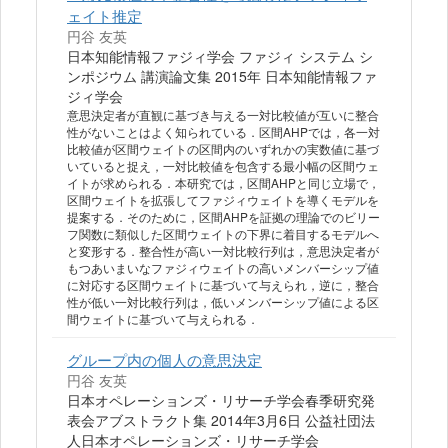
ェイト推定
円谷 友英
日本知能情報ファジィ学会 ファジィ システム シ
ンポジウム 講演論文集 2015年 日本知能情報ファ
ジィ学会
意思決定者が直観に基づき与える一対比較値が互いに整合
性がないことはよく知られている．区間AHPでは，各一対
比較値が区間ウェイトの区間内のいずれかの実数値に基づ
いていると捉え，一対比較値を包含する最小幅の区間ウェ
イトが求められる．本研究では，区間AHPと同じ立場で，
区間ウェイトを拡張してファジィウェイトを導くモデルを
提案する．そのために，区間AHPを証拠の理論でのビリー
フ関数に類似した区間ウェイトの下界に着目するモデルへ
と変形する．整合性が高い一対比較行列は，意思決定者が
もつあいまいなファジィウェイトの高いメンバーシップ値
に対応する区間ウェイトに基づいて与えられ，逆に，整合
性が低い一対比較行列は，低いメンバーシップ値による区
間ウェイトに基づいて与えられる．
グループ内の個人の意思決定
円谷 友英
日本オペレーションズ・リサーチ学会春季研究発
表会アブストラクト集 2014年3月6日 公益社団法
人日本オペレーションズ・リサーチ学会