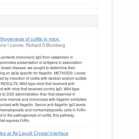
hogenesis of colitis in mice.
ne I Lencer, Richard S Blumberg
protects monomeric IgG from catabolism in
o promotes presentation of antigens in association
ry bowel disease, we sought to determine their
sing on IgGs specific for flagellin. METHODS: Levels
ed by induction of colitis with dextran sodium sulfate
 RESULTS: Wild-type mice that received anti-
d with mice that received control IgG. Wild-type
se to DSS administration than that observed in
e bone marrow and immunized with flagellin exhibited
ized with flagellin. Serum anti-flagellin IgG levels
 of hematopoietic and nonhematopoeitic cells in FcRn-
in the pathogenesis of colitis; this pathway
that express FcRn.
s at Air-Liquid Crystal Interface