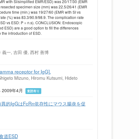
(EMR with SI/simplified EMR/ESD) was 20/17/30 (EMR
ian resected specimen size (mm) was 22.5/26/41 (EMR
ocedure time (min.) was 19/27/60 (EMR with SI vs
rate (%) was 83.3/90.9/98.9. The complication rate
fied ESD vs ESD: P = n.s). CONCLUSION: Endoscopic
d ESD) are a good option to fill the differences
the introduction of ESD.
 義一, 吉田 優, 西村 善博
gamma receptor for IgG].
Shigeto Mizuno, Hiromu Kutsumi, Hideto
8-14 2009年4月
査読有り
特異的IgGはFcRn依存性にマウス腸炎を促
食道ESD