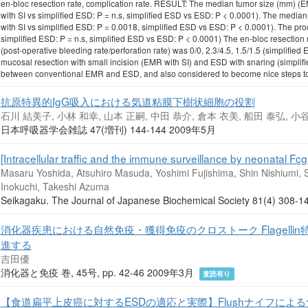
en-bloc resection rate, complication rate. RESULT: The median tumor size (mm) 
with SI vs simplified ESD: P = n.s, simplified ESD vs ESD: P < 0.0001). The med
with SI vs simplified ESD: P = 0.0018, simplified ESD vs ESD: P < 0.0001). The pr
simplified ESD: P = n.s, simplified ESD vs ESD: P < 0.0001) The en-bloc resection 
(post-operative bleeding rate/perforation rate) was 0/0, 2.3/4.5, 1.5/1.5 (simpli
mucosal resection with small incision (EMR with SI) and ESD with snaring (simplifie
between conventional EMR and ESD, and also considered to become nice steps to 
抗原特異的IgG吸入における気道粘膜下樹状細胞の役割
石川 結美子, 小林 和幸, 山本 正嗣, 中田 恭介, 倉本 衣美, 船田 泰弘, 小谷
日本呼吸器学会雑誌 47(増刊) 144-144 2009年5月
[Intracellular traffic and the immune surveillance by neonatal Fc
Masaru Yoshida, Atsuhiro Masuda, Yoshimi Fujishima, Shin Nishiumi, 
Inokuchi, Takeshi Azuma
Seikagaku. The Journal of Japanese Biochemical Society 81(4) 30
消化器疾患における自然免疫・獲得免疫のクロストーク Flagellin
進する
吉田優
消化器と免疫 巻, 45号, pp. 42-46 2009年3月
査読有り
【食道扁平上皮癌に対するESDの適応と実際】Flushナイフによる