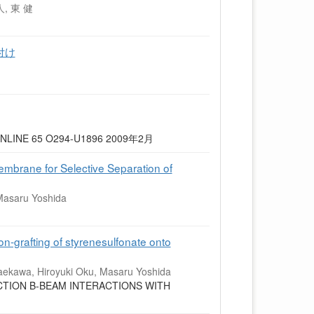
, 東 健
付け
NLINE 65 O294-U1896 2009年2月
brane for Selective Separation of
Masaru Yoshida
-grafting of styrenesulfonate onto
aekawa, Hiroyuki Oku, Masaru Yoshida
TION B-BEAM INTERACTIONS WITH