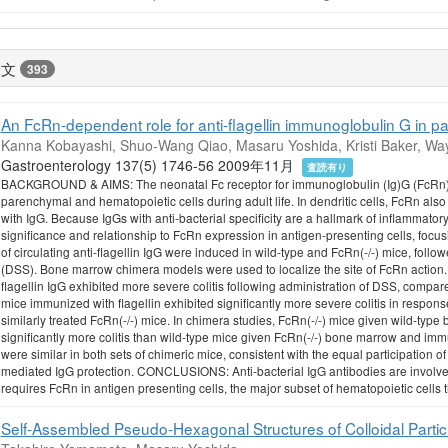
論文
393
An FcRn-dependent role for anti-flagellin immunoglobulin G in pat
Kanna Kobayashi, Shuo-Wang Qiao, Masaru Yoshida, Kristi Baker, Way
Gastroenterology 137(5) 1746-56 2009年11月
査読有り
BACKGROUND & AIMS: The neonatal Fc receptor for immunoglobulin (Ig)G (FcRn) 
parenchymal and hematopoietic cells during adult life. In dendritic cells, FcRn als
with IgG. Because IgGs with anti-bacterial specificity are a hallmark of inflammato
significance and relationship to FcRn expression in antigen-presenting cells, focu
of circulating anti-flagellin IgG were induced in wild-type and FcRn(-/-) mice, follow
(DSS). Bone marrow chimera models were used to localize the site of FcRn action.
flagellin IgG exhibited more severe colitis following administration of DSS, compare
mice immunized with flagellin exhibited significantly more severe colitis in respon
similarly treated FcRn(-/-) mice. In chimera studies, FcRn(-/-) mice given wild-typ
significantly more colitis than wild-type mice given FcRn(-/-) bone marrow and immun
were similar in both sets of chimeric mice, consistent with the equal participation
mediated IgG protection. CONCLUSIONS: Anti-bacterial IgG antibodies are involved 
requires FcRn in antigen presenting cells, the major subset of hematopoietic cells 
Self-Assembled Pseudo-Hexagonal Structures of Colloidal Particle