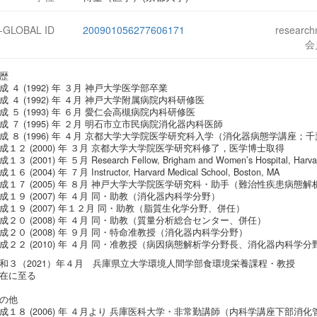
J-GLOBAL ID
200901056277606171
researc
会
歴
成 ４ (1992) 年 ３月 神戸大学医学部卒業
成 ４ (1992) 年 ４月 神戸大学附属病院内科研修医
成 ５ (1993) 年 ６月 愛仁会高槻病院内科研修医
成 ７ (1995) 年 ２月 明石市立市民病院消化器内科医師
成 ８ (1996) 年 ４月 京都大学大学院医学研究科入学（消化器病態学講座；
成１２ (2000) 年 ３月 京都大学大学院医学研究科修了，医学博士取得
１３ (2001) 年 ５月 Research Fellow, Brigham and Women’s Hospital, Harvar
１６ (2004) 年 ７月 Instructor, Harvard Medical School, Boston, MA
成１７ (2005) 年 ８月 神戸大学大学院医学研究科・助手（難治性疾患病態
成１９ (2007) 年 ４月 同・助教（消化器内科学分野）
成１９ (2007) 年１２月 同・助教（脂質生化学分野、併任）
成２０ (2008) 年 ４月 同・助教（質量分析総合センター、併任）
成２０ (2008) 年 ９月 同・特命准教授（消化器内科学分野）
成２２ (2010) 年 ４月 同・准教授（病因病態解析学分野長、消化器内科学分
和３（2021）年４月 兵庫県立大学環境人間学部食環境栄養課程・教授
在に至る
の他
成１８ (2006) 年 ４月より 兵庫医科大学・非常勤講師（内科学講座下部消化