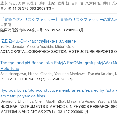
豊永 高史, 万井 真理子, 森田 圭紀, 佐貫 毅, 吉田 優, 久津見 弘, 井口 秀人
胃と腸 44(3) 378-383 2009年3月
【胃癌予防とリスクファクター】 胃癌のリスクファクターの重み
吉田優
臨床消化器内科 24巻, 4号, pp. 397-400 2009年3月
(Z,E,Z)-1,6-Di-1-naphthylhexa-1,3,5-triene
Yoriko Sonoda, Masaru Yoshida, Midori Goto
ACTA CRYSTALLOGRAPHICA SECTION E-STRUCTURE REPORTS O
Thermo- and pH-Responsive Poly(A-ProOMe)-graft-poly(AAc) Mem
Metal Ions
Shin Hasegawa, Hitoshi Ohashi, Yasunari Maekawa, Ryoichi Katakai, 
POLYMER JOURNAL 41(7) 533-540 2009年
Hydrocarbon proton-conductive membranes prepared by radiation
aromatic polyamide films
Dengrong Li, Jinhua Chen, Maolin Zhai, Masaharu Asano, Yasunari M
NUCLEAR INSTRUMENTS & METHODS IN PHYSICS RESEARCH SEC
MATERIALS AND ATOMS 267(1) 103-107 2009年1月