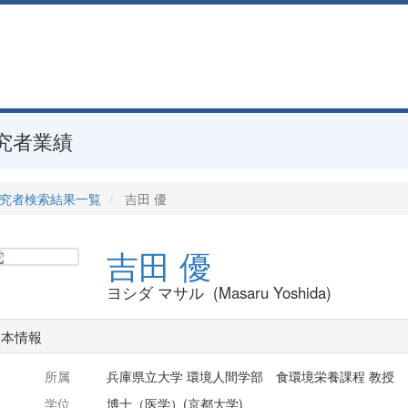
究者業績
究者検索結果一覧
吉田 優
吉田 優
ヨシダ マサル (Masaru Yoshida)
基本情報
所属
兵庫県立大学 環境人間学部 食環境栄養課程 教授
学位
博士（医学）(京都大学)