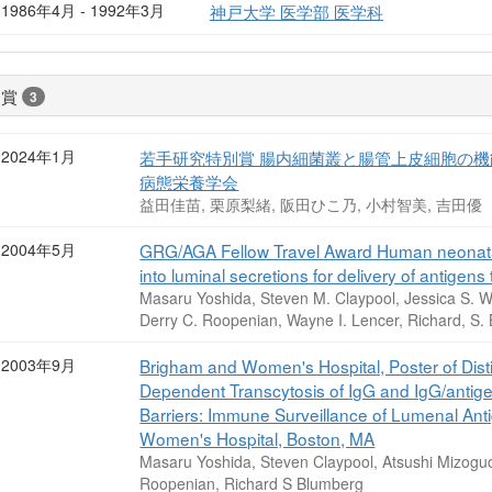
1986年4月 - 1992年3月
神戸大学 医学部 医学科
受賞
3
2024年1月
若手研究特別賞 腸内細菌叢と腸管上皮細胞の機
病態栄養学会
益田佳苗, 栗原梨緒, 阪田ひこ乃, 小村智美, 吉田優
2004年5月
GRG/AGA Fellow Travel Award Human neonatal 
into luminal secretions for delivery of antige
Masaru Yoshida, Steven M. Claypool, Jessica S. W
Derry C. Roopenian, Wayne I. Lencer, Richard, S.
2003年9月
Brigham and Women's Hospital, Poster of Dis
Dependent Transcytosis of IgG and IgG/antig
Barriers: Immune Surveillance of Lumenal Anti
Women's Hospital, Boston, MA
Masaru Yoshida, Steven Claypool, Atsushi Mizogu
Roopenian, Richard S Blumberg