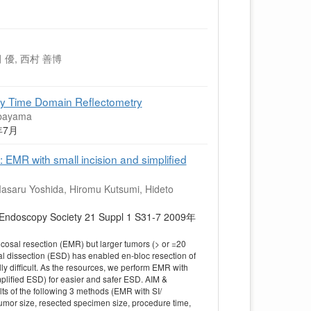
 優, 西村 善博
 by Time Domain Reflectometry
ibayama
09年7月
 EMR with small incision and simplified
Masaru Yoshida, Hiromu Kutsumi, Hideto
cal Endoscopy Society 21 Suppl 1 S31-7 2009年
sal resection (EMR) but larger tumors (> or =20
 dissection (ESD) has enabled en-bloc resection of
ly difficult. As the resources, we perform EMR with
mplified ESD) for easier and safer ESD. AIM &
ts of the following 3 methods (EMR with SI/
umor size, resected specimen size, procedure time,