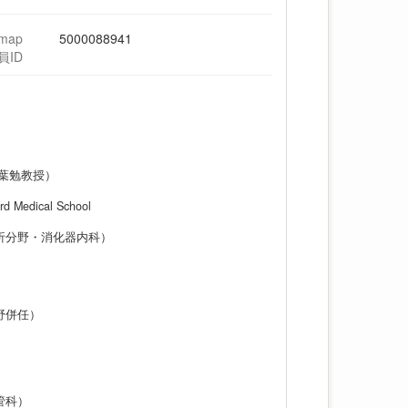
hmap
5000088941
員ID
千葉勉教授）
d Medical School
解析分野・消化器内科）
野併任）
管科）