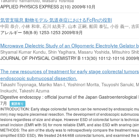
Takahiro Yamamoto, Masaru Yoshida
APPLIED PHYSICS EXPRESS 2(10) 2009年10月
気管支喘息 動物モデル 気道炎症におけるFcRnの役割
中田 恭介, 小林 和幸, 石川 結美子, 山本 正嗣, 船田 泰弘, 小谷 義一, 吉田
アレルギー 58(8-9) 1253-1253 2009年9月
Microwave Dielectric Study of an Oligomeric Electrolyte Gelator
Shyamal Kumar Kundu, Shin Yagihara, Masaru Yoshida, Mitsuhiro Sh
JOURNAL OF PHYSICAL CHEMISTRY B 113(30) 10112-10116 20
The new resources of treatment for early stage colorectal tumors:
endoscopic submucosal dissection.
Takashi Toyonaga, Mariko Man-I, Yoshinori Morita, Tsuyoshi Sanuki, 
Inokuchi, Takeshi Azuma
Digestive endoscopy : official journal of the Japan Gastroenterologi
7月
査読有り
INTRODUCTION: Early stage colorectal tumors can be removed by endoscopic muco
mm) may require piecemeal resection. The development of endoscopic submucosal
lesions regardless of size and shape. However ESD of colorectal tumor is technical
small incision (EMR with SI) for more reliable EMR, and also ESD with snaring (si
METHODS: The aim of the study was to retrospectively compare the treatment resul
simplified ESD/ ESD). We treated 24/44/468 colorectal tumors, and examined the t