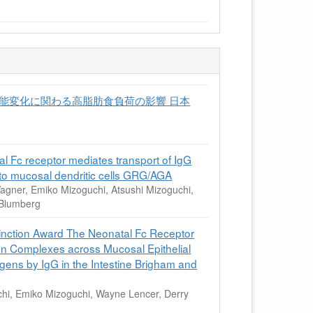
能変化に関わる高脂肪食負荷の影響 日本
Fc receptor mediates transport of IgG
ns to mucosal dendritic cells GRG/AGA
agner, Emiko Mizoguchi, Atsushi Mizoguchi,
 Blumberg
tinction Award The Neonatal Fc Receptor
en Complexes across Mucosal Epithelial
gens by IgG in the Intestine Brigham and
chi, Emiko Mizoguchi, Wayne Lencer, Derry