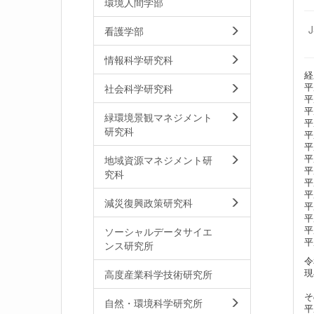
環境人間学部
看護学部
情報科学研究科
経
平
社会科学研究科
平
平
緑環境景観マネジメント
平
研究科
平
平
平成
地域資源マネジメント研
平成
究科
平
平
減災復興政策研究科
平
平
平
ソーシャルデータサイエ
平
ンス研究所
令
現
高度産業科学技術研究所
そ
自然・環境科学研究所
平