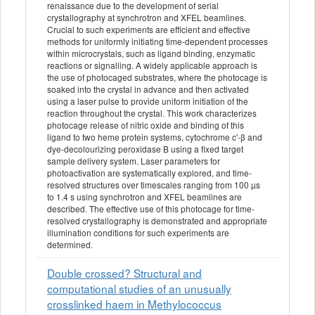
renaissance due to the development of serial
crystallography at synchrotron and XFEL beamlines.
Crucial to such experiments are efficient and effective
methods for uniformly initiating time-dependent processes
within microcrystals, such as ligand binding, enzymatic
reactions or signalling. A widely applicable approach is
the use of photocaged substrates, where the photocage is
soaked into the crystal in advance and then activated
using a laser pulse to provide uniform initiation of the
reaction throughout the crystal. This work characterizes
photocage release of nitric oxide and binding of this
ligand to two heme protein systems, cytochrome c'-β and
dye-decolourizing peroxidase B using a fixed target
sample delivery system. Laser parameters for
photoactivation are systematically explored, and time-
resolved structures over timescales ranging from 100 µs
to 1.4 s using synchrotron and XFEL beamlines are
described. The effective use of this photocage for time-
resolved crystallography is demonstrated and appropriate
illumination conditions for such experiments are
determined.
Double crossed? Structural and
computational studies of an unusually
crosslinked haem in Methylococcus