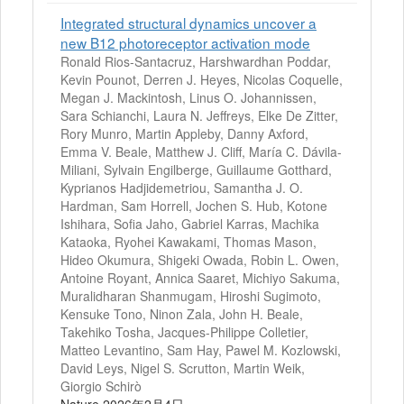
Integrated structural dynamics uncover a
new B12 photoreceptor activation mode
Ronald Rios-Santacruz, Harshwardhan Poddar,
Kevin Pounot, Derren J. Heyes, Nicolas Coquelle,
Megan J. Mackintosh, Linus O. Johannissen,
Sara Schianchi, Laura N. Jeffreys, Elke De Zitter,
Rory Munro, Martin Appleby, Danny Axford,
Emma V. Beale, Matthew J. Cliff, María C. Dávila-
Miliani, Sylvain Engilberge, Guillaume Gotthard,
Kyprianos Hadjidemetriou, Samantha J. O.
Hardman, Sam Horrell, Jochen S. Hub, Kotone
Ishihara, Sofia Jaho, Gabriel Karras, Machika
Kataoka, Ryohei Kawakami, Thomas Mason,
Hideo Okumura, Shigeki Owada, Robin L. Owen,
Antoine Royant, Annica Saaret, Michiyo Sakuma,
Muralidharan Shanmugam, Hiroshi Sugimoto,
Kensuke Tono, Ninon Zala, John H. Beale,
Takehiko Tosha, Jacques-Philippe Colletier,
Matteo Levantino, Sam Hay, Pawel M. Kozlowski,
David Leys, Nigel S. Scrutton, Martin Weik,
Giorgio Schirò