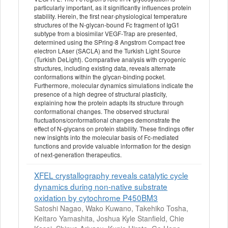
particularly important, as it significantly influences protein
stability. Herein, the first near‐physiological temperature
structures of the N‐glycan‐bound Fc fragment of IgG1
subtype from a biosimilar VEGF‐Trap are presented,
determined using the SPring‐8 Angstrom Compact free
electron LAser (SACLA) and the Turkish Light Source
(Turkish DeLight). Comparative analysis with cryogenic
structures, including existing data, reveals alternate
conformations within the glycan‐binding pocket.
Furthermore, molecular dynamics simulations indicate the
presence of a high degree of structural plasticity,
explaining how the protein adapts its structure through
conformational changes. The observed structural
fluctuations/conformational changes demonstrate the
effect of N‐glycans on protein stability. These findings offer
new insights into the molecular basis of Fc‐mediated
functions and provide valuable information for the design
of next‐generation therapeutics.
XFEL crystallography reveals catalytic cycle
dynamics during non-native substrate
oxidation by cytochrome P450BM3
Satoshi Nagao, Wako Kuwano, Takehiko Tosha,
Keitaro Yamashita, Joshua Kyle Stanfield, Chie