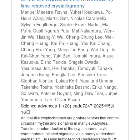
time-resolved crystallography.
Manuel Maestre-Reyna, Yuhei Hosokawa, Po-
Hsun Wang, Martin Saft, Nicolas Caramello,
Sylvain Engilberge, Sophie Franz-Badur, Eka
Putra Gusti Ngurah Putu, Mai Nakamura, Wen-
Jin Wu, Hsiang-Yi Wu, Cheng-Chung Lee, Wei-
Cheng Huang, Kai-Fa Huang, Yao-Kai Chang,
Cheng-Han Yang, Meng-Iao Fong, Wei-Ting Lin,
Kai-Chun Yang, Yuki Ban, Tomoki Imura, Atsuo
Kazuoka, Eisho Tanida, Shigeki Owada,
Yasumasa Joti, Rie Tanaka, Tomoyuki Tanaka,
Jungmin Kang, Fangjia Luo, Kensuke Tono,
Stephan Kiontke, Lukas Korf, Yasufumi Umena,
Takehiko Tosha, Yoshitaka Bessho, Eriko Nango,
So Iwata, Antoine Royant, Ming-Daw Tsai, Junpei
Yamamoto, Lars-Oliver Essen
Science advances 11(20) eadu7247 2025年5月
16日
Animal-like cryptochromes are photoreceptors that control
circadian rhythm and signaling in many eukaryotes.
Transient photoreduction of the cryptochrome flavin
chromophore initiated signaling via a poorly understood
mechanism. By serial femtosecond crystallography (SFX),