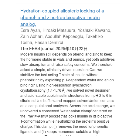
Hydration-coupled allosteric locking of a
phenol- and zinc-free bioactive insulin
analog.
Esra Ayan, Hiroaki Matsuura, Yoshiaki Kawano,
Zain Abhari, Abdullah Kepceoğlu, Takehiko
Tosha, Hasan Demirci
The FEBS journal 2025年10月22日
Modern insulin still depends on phenol and zinc to keep
the hormone stable in vials and pumps, yet both additives
slow absorption and raise safety concerns. We therefore
asked a simple, clinically driven question: Can we
stabilize the fast-acting T-state of insulin without
phenol/zinc by exploiting pH-dependent water and anion
binding? Using high-resolution synchrotron
crystallography (1.4-1.76 Å), we solved novel designer
and acid-stable cubic insulin structures from pH 2 to 6 in
citrate-sulfate buffers and mapped solvent/anion contacts
onto computational analyses. Across the acidic range, we
uncovered a conserved 'water-anion clamp' centered on
the Phe1ᴮ-Asn3ᴮ pocket that locks insulin in its bioactive
T-conformation while neutralizing the protein's positive
charge. This clamp: (i) removes the need for phenolic
ligands, and (ii) keeps monomers soluble at high