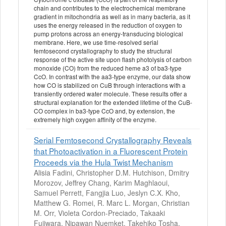
chain and contributes to the electrochemical membrane
gradient in mitochondria as well as in many bacteria, as it
uses the energy released in the reduction of oxygen to
pump protons across an energy-transducing biological
membrane. Here, we use time-resolved serial
femtosecond crystallography to study the structural
response of the active site upon flash photolysis of carbon
monoxide (CO) from the reduced heme a3 of ba3-type
CcO. In contrast with the aa3-type enzyme, our data show
how CO is stabilized on CuB through interactions with a
transiently ordered water molecule. These results offer a
structural explanation for the extended lifetime of the CuB-
CO complex in ba3-type CcO and, by extension, the
extremely high oxygen affinity of the enzyme.
Serial Femtosecond Crystallography Reveals
that Photoactivation in a Fluorescent Protein
Proceeds via the Hula Twist Mechanism
Alisia Fadini, Christopher D.M. Hutchison, Dmitry
Morozov, Jeffrey Chang, Karim Maghlaoui,
Samuel Perrett, Fangjia Luo, Jeslyn C.X. Kho,
Matthew G. Romei, R. Marc L. Morgan, Christian
M. Orr, Violeta Cordon-Preciado, Takaaki
Fujiwara, Nipawan Nuemket, Takehiko Tosha,