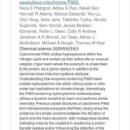
capsulatus cytochrome P460.
Hans E Pfalzgraf, Aditya G Rao, Kakali Sen,
Hannah R Adams, Marcus Edwards, You Lu,
Chin Yong, Sofia Jaho, Takehiko Tosha, Hiroshi
Sugimoto, Sam Horrell, James Beilsten-
Edmands, Robin L Owen, Colin R Andrew,
Jonathan A R Worrall, Ivo Tews, Adrian J
Mulholland, Michael A Hough, Thomas W Keal
Chemical science 2025年8月8日
Cytochromes P460 oxidise hydroxylamine within the
nitrogen cycle and contain as their active site an unusual
catalytic c-type haem where the porphyrin is crosslinked
to the protein via a lysine residue in addition to the
canonical cross links from cysteine residues.
Understanding how enzymes containing P460 haem
oxidise hydroxylamine into either nitrous oxide or nitric
oxide has implications for climate change. Interestingly
the P460-containing hydroxylamine oxidoreductase
utilises a tyrosine crosslink to haem and performs similar
chemistry. Previous crystal structures of cytochrome P460
from Nitrosomonas europaea (NeP460) clearly show the
existence of a single crosslink between the NZ atom of
lysine and the haem porphyrin, with mutagenesis studies
indicating roles for the crosslink in positioning a proton
transfer residue and/or influencing the distortion of the