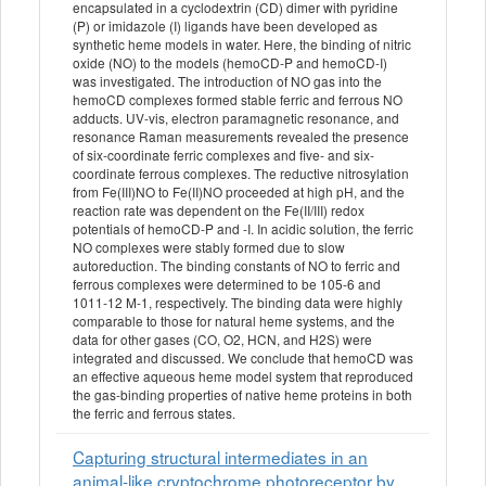
encapsulated in a cyclodextrin (CD) dimer with pyridine
(P) or imidazole (I) ligands have been developed as
synthetic heme models in water. Here, the binding of nitric
oxide (NO) to the models (hemoCD-P and hemoCD-I)
was investigated. The introduction of NO gas into the
hemoCD complexes formed stable ferric and ferrous NO
adducts. UV-vis, electron paramagnetic resonance, and
resonance Raman measurements revealed the presence
of six-coordinate ferric complexes and five- and six-
coordinate ferrous complexes. The reductive nitrosylation
from Fe(III)NO to Fe(II)NO proceeded at high pH, and the
reaction rate was dependent on the Fe(II/III) redox
potentials of hemoCD-P and -I. In acidic solution, the ferric
NO complexes were stably formed due to slow
autoreduction. The binding constants of NO to ferric and
ferrous complexes were determined to be 105-6 and
1011-12 M-1, respectively. The binding data were highly
comparable to those for natural heme systems, and the
data for other gases (CO, O2, HCN, and H2S) were
integrated and discussed. We conclude that hemoCD was
an effective aqueous heme model system that reproduced
the gas-binding properties of native heme proteins in both
the ferric and ferrous states.
Capturing structural intermediates in an
animal-like cryptochrome photoreceptor by