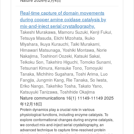
Nature 2026年2月4日
Real-time capture of domain movements
during copper amine oxidase catalysis by
mix-and-inject serial crystallography.
Takeshi Murakawa, Mamoru Suzuki, Kenji Fukui,
Tetsuya Masuda, Eiichi Mizohata, Ikuko
Miyahara, Ikuya Kurauchi, Taiki Murakami,
Himawari Matsunaga, Yoshiki Montawa, Norie
Nakajima, Toshinori Oozeki, Katsuki Sakai,
Teikoku Son, Takehiro Higuchi, Tomoko Sunami,
Tetsunari Kimura, Kensuke Tono, Tomoyuki
Tanaka, Michihiro Sugahara, Toshi Arima, Luo
Fangjia, Jungmin Kang, Rie Tanaka, So Iwata,
Eriko Nango, Takehiko Tosha, Takato Yano,
Katsuyuki Tanizawa, Toshihide Okajima
Nature communications 16(1) 11149-11149 2025
年12月18日
Protein dynamics play a crucial role in various
physiological functions, including enzyme catalysis. To
explore conformational changes during enzyme catalysis,
we conduct mix-and-inject serial crystallography, an
advanced technique to capture time-resolved protein