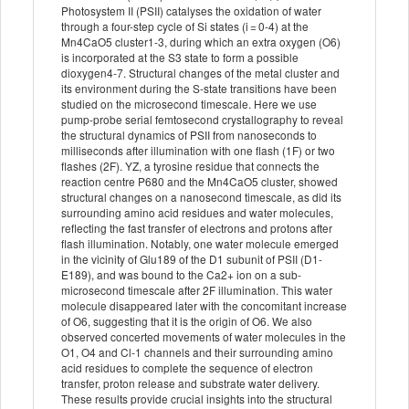
Photosystem II (PSII) catalyses the oxidation of water
through a four-step cycle of Si states (i = 0-4) at the
Mn4CaO5 cluster1-3, during which an extra oxygen (O6)
is incorporated at the S3 state to form a possible
dioxygen4-7. Structural changes of the metal cluster and
its environment during the S-state transitions have been
studied on the microsecond timescale. Here we use
pump-probe serial femtosecond crystallography to reveal
the structural dynamics of PSII from nanoseconds to
milliseconds after illumination with one flash (1F) or two
flashes (2F). YZ, a tyrosine residue that connects the
reaction centre P680 and the Mn4CaO5 cluster, showed
structural changes on a nanosecond timescale, as did its
surrounding amino acid residues and water molecules,
reflecting the fast transfer of electrons and protons after
flash illumination. Notably, one water molecule emerged
in the vicinity of Glu189 of the D1 subunit of PSII (D1-
E189), and was bound to the Ca2+ ion on a sub-
microsecond timescale after 2F illumination. This water
molecule disappeared later with the concomitant increase
of O6, suggesting that it is the origin of O6. We also
observed concerted movements of water molecules in the
O1, O4 and Cl-1 channels and their surrounding amino
acid residues to complete the sequence of electron
transfer, proton release and substrate water delivery.
These results provide crucial insights into the structural