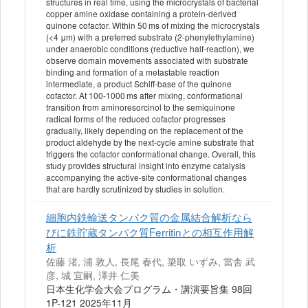
structures in real time, using the microcrystals of bacterial
copper amine oxidase containing a protein-derived
quinone cofactor. Within 50 ms of mixing the microcrystals
(<4 μm) with a preferred substrate (2-phenylethylamine)
under anaerobic conditions (reductive half-reaction), we
observe domain movements associated with substrate
binding and formation of a metastable reaction
intermediate, a product Schiff-base of the quinone
cofactor. At 100-1000 ms after mixing, conformational
transition from aminoresorcinol to the semiquinone
radical forms of the reduced cofactor progresses
gradually, likely depending on the replacement of the
product aldehyde by the next-cycle amine substrate that
triggers the cofactor conformational change. Overall, this
study provides structural insight into enzyme catalysis
accompanying the active-site conformational changes
that are hardly scrutinized by studies in solution.
細胞内鉄輸送タンパク質の金属結合解析なら
びに鉄貯蔵タンパク質Ferritinとの相互作用解
析
佐藤 渚, 浦 敦人, 長尾 春代, 簗取 いずみ, 當舎 武
彦, 城 宜嗣, 澤井 仁美
日本生化学会大会プログラム・講演要旨集 98回
1P-121 2025年11月