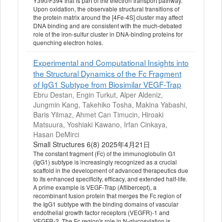
Y390/F394 that is part of the electron transport pathway.
Upon oxidation, the observable structural transitions of
the protein matrix around the [4Fe-4S] cluster may affect
DNA binding and are consistent with the much-debated
role of the iron-sulfur cluster in DNA-binding proteins for
quenching electron holes.
Experimental and Computational Insights into
the Structural Dynamics of the Fc Fragment
of IgG1 Subtype from Biosimilar VEGF‐Trap
Ebru Destan, Engin Turkut, Alper Aldeniz,
Jungmin Kang, Takehiko Tosha, Makina Yabashi,
Baris Yilmaz, Ahmet Can Timucin, Hiroaki
Matsuura, Yoshiaki Kawano, Irfan Cinkaya,
Hasan DeMirci
Small Structures 6(8) 2025年4月21日
The constant fragment (Fc) of the immunoglobulin G1
(IgG1) subtype is increasingly recognized as a crucial
scaffold in the development of advanced therapeutics due
to its enhanced specificity, efficacy, and extended half‐life.
A prime example is VEGF‐Trap (Aflibercept), a
recombinant fusion protein that merges the Fc region of
the IgG1 subtype with the binding domains of vascular
endothelial growth factor receptors (VEGFR)‐1 and
VEGFR‐2. The Fc region's role in N‐glycosylation is