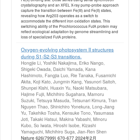
crystallography and an XFEL X-ray pump-probe approach
capture the transition between Fe(III) and Fe(II) states,
revealing how Arg203 operates as a switch to
accommodate the different iron oxidation states. This
switching ability of the Prochlorococcus FutA protein may
reflect ecological adaptation by genome streamlining and
loss of specialized FutA proteins.
Oxygen-evolving photosystem II structures
during S1-S2-S3 transitions.
Hongjie Li, Yoshiki Nakajima, Eriko Nango,
Shigeki Owada, Daichi Yamada, Kana
Hashimoto, Fangjia Luo, Rie Tanaka, Fusamichi
Akita, Koji Kato, Jungmin Kang, Yasunori Saitoh,
Shunpei Kishi, Huaxin Yu, Naoki Matsubara,
Hajime Fujii, Michihiro Sugahara, Mamoru
Suzuki, Tetsuya Masuda, Tetsunari Kimura, Tran
Nguyen Thao, Shinichiro Yonekura, Long-Jiang
Yu, Takehiko Tosha, Kensuke Tono, Yasumasa
Joti, Takaki Hatsui, Makina Yabashi, Minoru
Kubo, So Iwata, Hiroshi Isobe, Kizashi
Yamaguchi, Michihiro Suga, Jian-Ren Shen
Nature 626(7999) 670-677 2024年2月