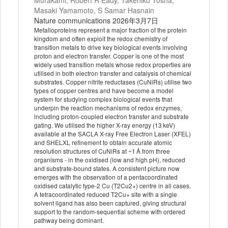
Murakami, Robert R Eady, Takehiko Tosha,
Masaki Yamamoto, S Samar Hasnain
Nature communications 2026年3月7日
Metalloproteins represent a major fraction of the protein
kingdom and often exploit the redox chemistry of
transition metals to drive key biological events involving
proton and electron transfer. Copper is one of the most
widely used transition metals whose redox properties are
utilised in both electron transfer and catalysis of chemical
substrates. Copper nitrite reductases (CuNiRs) utilise two
types of copper centres and have become a model
system for studying complex biological events that
underpin the reaction mechanisms of redox enzymes,
including proton-coupled electron transfer and substrate
gating. We utilised the higher X-ray energy (13 keV)
available at the SACLA X-ray Free Electron Laser (XFEL)
and SHELXL refinement to obtain accurate atomic
resolution structures of CuNiRs at ~1 Å from three
organisms - in the oxidised (low and high pH), reduced
and substrate-bound states. A consistent picture now
emerges with the observation of a pentacoordinated
oxidised catalytic type-2 Cu (T2Cu2+) centre in all cases.
A tetracoordinated reduced T2Cu+ site with a single
solvent ligand has also been captured, giving structural
support to the random-sequential scheme with ordered
pathway being dominant.