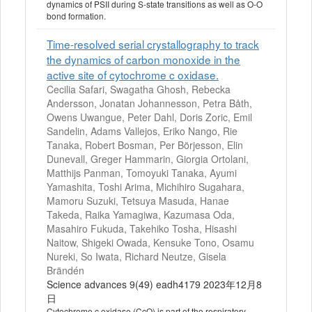
dynamics of PSII during S-state transitions as well as O-O
bond formation.
Time-resolved serial crystallography to track
the dynamics of carbon monoxide in the
active site of cytochrome c oxidase.
Cecilia Safari, Swagatha Ghosh, Rebecka
Andersson, Jonatan Johannesson, Petra Båth,
Owens Uwangue, Peter Dahl, Doris Zoric, Emil
Sandelin, Adams Vallejos, Eriko Nango, Rie
Tanaka, Robert Bosman, Per Börjesson, Elin
Dunevall, Greger Hammarin, Giorgia Ortolani,
Matthijs Panman, Tomoyuki Tanaka, Ayumi
Yamashita, Toshi Arima, Michihiro Sugahara,
Mamoru Suzuki, Tetsuya Masuda, Hanae
Takeda, Raika Yamagiwa, Kazumasa Oda,
Masahiro Fukuda, Takehiko Tosha, Hisashi
Naitow, Shigeki Owada, Kensuke Tono, Osamu
Nureki, So Iwata, Richard Neutze, Gisela
Brändén
Science advances 9(49) eadh4179 2023年12月8
日
Cytochrome c oxidase (CcO) is part of the respiratory