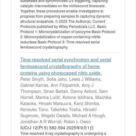
substrates and synchronized UV triggering, capturing
catalytic intermediates on the millisecond timescale.
Together, these procedures enable investigators to
progress from preparing samples to capturing dynamic
structural snapshots. © 2025 The Author(s). Current
Protocols published by Wiley Periodicals LLC. Basic
Protocol 1: Microcrystallization of lysozyme Basic Protocol
2: Microcrystallization of copper-containing nitrite
reductase Basic Protocol 3: Time-resolved serial
femtosecond crystallography.
Time-resolved serial synchrotron and serial
femtosecond crystallography of heme
proteins using photocaged nitric oxide.
Peter Smyth, Sofia Jaho, Lewis J Williams,
Gabriel Karras, Ann Fitzpatrick, Amy J
Thompson, Sinan Battah, Danny Axford, Sam
Horrell, Marina Lučić, Kotone Ishihara, Machika
Kataoka, Hiroaki Matsuura, Kanji Shimba,
Kensuke Tono, Takehiko Tosha, Hiroshi
Sugimoto, Shigeki Owada, Michael A Hough,
Jonathan A R Worrall, Robin L Owen
IUCrJ 12(Pt 5) 582-594 2025年9月1日
Time-resolved X-ray crystallography is undergoing a