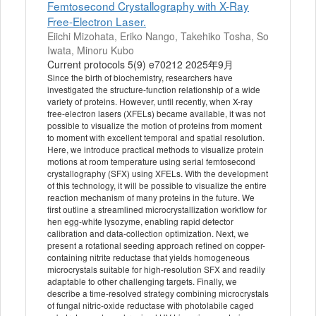
Femtosecond Crystallography with X-Ray
Free-Electron Laser.
Eiichi Mizohata, Eriko Nango, Takehiko Tosha, So
Iwata, Minoru Kubo
Current protocols 5(9) e70212 2025年9月
Since the birth of biochemistry, researchers have
investigated the structure-function relationship of a wide
variety of proteins. However, until recently, when X-ray
free-electron lasers (XFELs) became available, it was not
possible to visualize the motion of proteins from moment
to moment with excellent temporal and spatial resolution.
Here, we introduce practical methods to visualize protein
motions at room temperature using serial femtosecond
crystallography (SFX) using XFELs. With the development
of this technology, it will be possible to visualize the entire
reaction mechanism of many proteins in the future. We
first outline a streamlined microcrystallization workflow for
hen egg-white lysozyme, enabling rapid detector
calibration and data-collection optimization. Next, we
present a rotational seeding approach refined on copper-
containing nitrite reductase that yields homogeneous
microcrystals suitable for high-resolution SFX and readily
adaptable to other challenging targets. Finally, we
describe a time-resolved strategy combining microcrystals
of fungal nitric-oxide reductase with photolabile caged