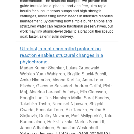
concentration. The structural blueprint we provide can
guide formulation of phenol- and zinc-free, ultra-rapid
insulin for subcutaneous pumps and high-strength
cartridges, addressing unmet needs in intensive diabetes
management. By clarifying how simple buffer anions and
structured water can replace traditional preservatives, our
work may link atomic-level detail to a practical therapeutic
goal: faster, safer insulin delivery.
Ultrafast, remote-controlled protonation
reaction enables structural changes in a
phytochrome.
Madan Kumar Shankar, Lukas Grunewald,
Weixiao Yuan Wahlgren, Brigitte Stucki-Buchli,
Amke Nimmrich, Moona Kurttila, Anna-Lena
Fischer, Giacomo Salvadori, Andrea Cellini, Piotr
Maj, Atsarina Larasati Anindya, Elin Claesson,
Fangjia Luo, Tek Narsingh Malla, Suraj Pandey,
Takehiko Tosha, Nuemket Nipawan, Shigeki
Owada, Kensuke Tono, Rie Tanaka, Emina A
Stojković, Dmitry Mozorov, Pasi Myllyperkiö, Tatu
Kumpulainen, Heikki Takala, Marius Schmidt,
Janne A Ihalainen, Sebastian Westenhoff
Science advances 11(42) eady0499 2025年10月