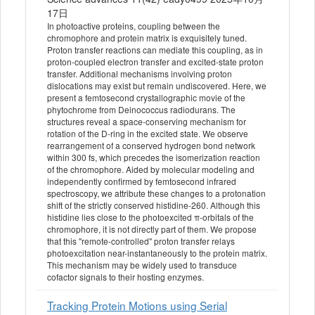
17日
In photoactive proteins, coupling between the
chromophore and protein matrix is exquisitely tuned.
Proton transfer reactions can mediate this coupling, as in
proton-coupled electron transfer and excited-state proton
transfer. Additional mechanisms involving proton
dislocations may exist but remain undiscovered. Here, we
present a femtosecond crystallographic movie of the
phytochrome from Deinococcus radiodurans. The
structures reveal a space-conserving mechanism for
rotation of the D-ring in the excited state. We observe
rearrangement of a conserved hydrogen bond network
within 300 fs, which precedes the isomerization reaction
of the chromophore. Aided by molecular modeling and
independently confirmed by femtosecond infrared
spectroscopy, we attribute these changes to a protonation
shift of the strictly conserved histidine-260. Although this
histidine lies close to the photoexcited π-orbitals of the
chromophore, it is not directly part of them. We propose
that this "remote-controlled" proton transfer relays
photoexcitation near-instantaneously to the protein matrix.
This mechanism may be widely used to transduce
cofactor signals to their hosting enzymes.
Tracking Protein Motions using Serial