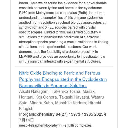
haem. Here we describe the evidence for a novel double
crosslink between lysine and haem in the cytochrome
P460 from Methylococcus capsulatus (Bath). In order to
understand the complexities of this enzyme system we
applied high resolution structural biology approaches at
synchrotron and XFEL sources paired with crystal
spectroscopies. Linked to this, we carried out QM/MM
simulations that enabled the prediction of electronic
absorption spectra providing a crucial validation to linking
simulations and experimental structures. Our work
demonstrates the feasibility of a double crosslink in
McP460 and provides an opportunity to investigate how
simulations can interact with experimental structures.
Nitric Oxide Binding to Ferric and Ferrous
Porphyrins Encapsulated in the Cyclodextrin
Nanocavities in Aqueous Solution.
Atsuki Nakagami, Takehiko Tosha, Masaki
Horitani, Koji Oohora, Takashi Hayashi, Wataru
Sato, Minoru Kubo, Masahito Kodera, Hiroaki
Kitagishi
Inorganic chemistry 64(27) 13973-13985 2025年
7月14日
meso-Tetraphenylporphyrin Fe(II/III) complexes