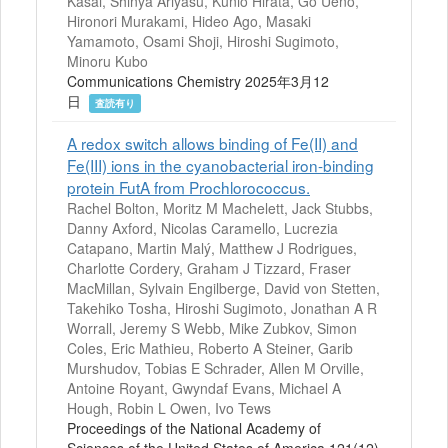
Kasai, Shinya Ariyasu, Kunio Hirata, Go Ueno,
Hironori Murakami, Hideo Ago, Masaki
Yamamoto, Osami Shoji, Hiroshi Sugimoto,
Minoru Kubo
Communications Chemistry 2025年3月12
日
査読有り
A redox switch allows binding of Fe(II) and
Fe(III) ions in the cyanobacterial iron-binding
protein FutA from Prochlorococcus.
Rachel Bolton, Moritz M Machelett, Jack Stubbs,
Danny Axford, Nicolas Caramello, Lucrezia
Catapano, Martin Malý, Matthew J Rodrigues,
Charlotte Cordery, Graham J Tizzard, Fraser
MacMillan, Sylvain Engilberge, David von Stetten,
Takehiko Tosha, Hiroshi Sugimoto, Jonathan A R
Worrall, Jeremy S Webb, Mike Zubkov, Simon
Coles, Eric Mathieu, Roberto A Steiner, Garib
Murshudov, Tobias E Schrader, Allen M Orville,
Antoine Royant, Gwyndaf Evans, Michael A
Hough, Robin L Owen, Ivo Tews
Proceedings of the National Academy of