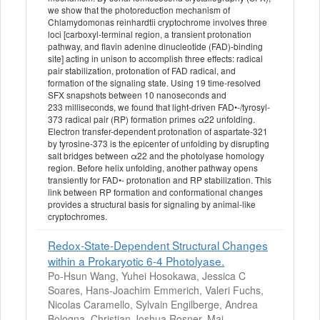
we show that the photoreduction mechanism of
Chlamydomonas reinhardtii cryptochrome involves three
loci [carboxyl-terminal region, a transient protonation
pathway, and flavin adenine dinucleotide (FAD)-binding
site] acting in unison to accomplish three effects: radical
pair stabilization, protonation of FAD radical, and
formation of the signaling state. Using 19 time-resolved
SFX snapshots between 10 nanoseconds and
233 milliseconds, we found that light-driven FAD•-/tyrosyl-
373 radical pair (RP) formation primes α22 unfolding.
Electron transfer-dependent protonation of aspartate-321
by tyrosine-373 is the epicenter of unfolding by disrupting
salt bridges between α22 and the photolyase homology
region. Before helix unfolding, another pathway opens
transiently for FAD•- protonation and RP stabilization. This
link between RP formation and conformational changes
provides a structural basis for signaling by animal-like
cryptochromes.
Redox-State-Dependent Structural Changes
within a Prokaryotic 6-4 Photolyase.
Po-Hsun Wang, Yuhei Hosokawa, Jessica C
Soares, Hans-Joachim Emmerich, Valeri Fuchs,
Nicolas Caramello, Sylvain Engilberge, Andrea
Bologna, Christian Joshua Rosner, Mai