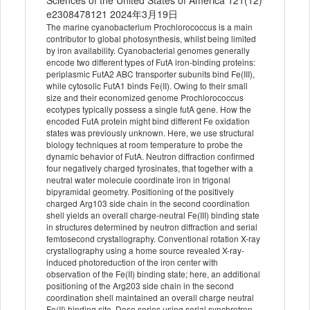
Sciences of the United States of America 121(12)
e2308478121 2024年3月19日
The marine cyanobacterium Prochlorococcus is a main
contributor to global photosynthesis, whilst being limited
by iron availability. Cyanobacterial genomes generally
encode two different types of FutA iron-binding proteins:
periplasmic FutA2 ABC transporter subunits bind Fe(III),
while cytosolic FutA1 binds Fe(II). Owing to their small
size and their economized genome Prochlorococcus
ecotypes typically possess a single futA gene. How the
encoded FutA protein might bind different Fe oxidation
states was previously unknown. Here, we use structural
biology techniques at room temperature to probe the
dynamic behavior of FutA. Neutron diffraction confirmed
four negatively charged tyrosinates, that together with a
neutral water molecule coordinate iron in trigonal
bipyramidal geometry. Positioning of the positively
charged Arg103 side chain in the second coordination
shell yields an overall charge-neutral Fe(III) binding state
in structures determined by neutron diffraction and serial
femtosecond crystallography. Conventional rotation X-ray
crystallography using a home source revealed X-ray-
induced photoreduction of the iron center with
observation of the Fe(II) binding state; here, an additional
positioning of the Arg203 side chain in the second
coordination shell maintained an overall charge neutral
Fe(II) binding site. Dose series using serial synchrotron