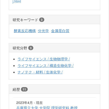
j.html
研究キーワード
3
酵素反応機構
分光学
金属蛋白質
研究分野
3
ライフサイエンス / 生物物理学 /
ライフサイエンス / 構造生物化学 /
ナノテク・材料 / 生体化学 /
経歴
11
2023年4月 - 現在
兵庫県立大学 大学院 理学研究科 教授