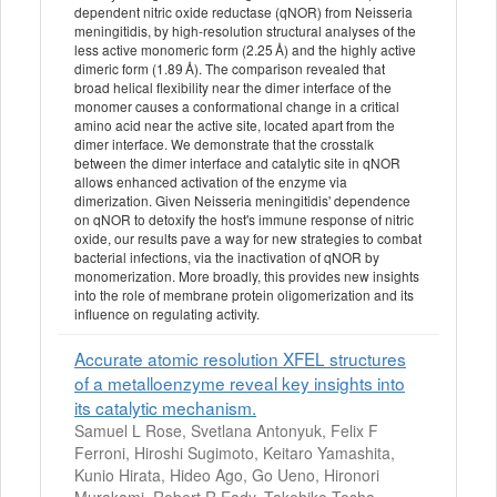
dependent nitric oxide reductase (qNOR) from Neisseria
meningitidis, by high-resolution structural analyses of the
less active monomeric form (2.25 Å) and the highly active
dimeric form (1.89 Å). The comparison revealed that
broad helical flexibility near the dimer interface of the
monomer causes a conformational change in a critical
amino acid near the active site, located apart from the
dimer interface. We demonstrate that the crosstalk
between the dimer interface and catalytic site in qNOR
allows enhanced activation of the enzyme via
dimerization. Given Neisseria meningitidis' dependence
on qNOR to detoxify the host's immune response of nitric
oxide, our results pave a way for new strategies to combat
bacterial infections, via the inactivation of qNOR by
monomerization. More broadly, this provides new insights
into the role of membrane protein oligomerization and its
influence on regulating activity.
Accurate atomic resolution XFEL structures
of a metalloenzyme reveal key insights into
its catalytic mechanism.
Samuel L Rose, Svetlana Antonyuk, Felix F
Ferroni, Hiroshi Sugimoto, Keitaro Yamashita,
Kunio Hirata, Hideo Ago, Go Ueno, Hironori