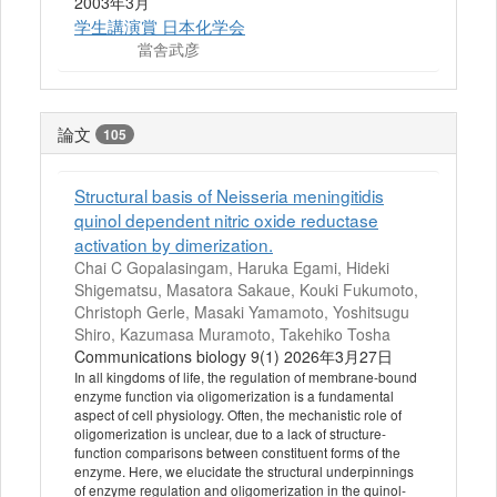
2003年3月
学生講演賞 日本化学会
當舎武彦
論文
105
Structural basis of Neisseria meningitidis
quinol dependent nitric oxide reductase
activation by dimerization.
Chai C Gopalasingam, Haruka Egami, Hideki
Shigematsu, Masatora Sakaue, Kouki Fukumoto,
Christoph Gerle, Masaki Yamamoto, Yoshitsugu
Shiro, Kazumasa Muramoto, Takehiko Tosha
Communications biology 9(1) 2026年3月27日
In all kingdoms of life, the regulation of membrane-bound
enzyme function via oligomerization is a fundamental
aspect of cell physiology. Often, the mechanistic role of
oligomerization is unclear, due to a lack of structure-
function comparisons between constituent forms of the
enzyme. Here, we elucidate the structural underpinnings
of enzyme regulation and oligomerization in the quinol-