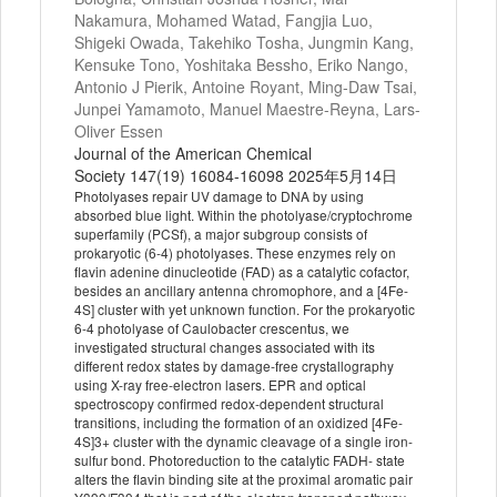
Nakamura, Mohamed Watad, Fangjia Luo,
Shigeki Owada, Takehiko Tosha, Jungmin Kang,
Kensuke Tono, Yoshitaka Bessho, Eriko Nango,
Antonio J Pierik, Antoine Royant, Ming-Daw Tsai,
Junpei Yamamoto, Manuel Maestre-Reyna, Lars-
Oliver Essen
Journal of the American Chemical
Society 147(19) 16084-16098 2025年5月14日
Photolyases repair UV damage to DNA by using
absorbed blue light. Within the photolyase/cryptochrome
superfamily (PCSf), a major subgroup consists of
prokaryotic (6-4) photolyases. These enzymes rely on
flavin adenine dinucleotide (FAD) as a catalytic cofactor,
besides an ancillary antenna chromophore, and a [4Fe-
4S] cluster with yet unknown function. For the prokaryotic
6-4 photolyase of Caulobacter crescentus, we
investigated structural changes associated with its
different redox states by damage-free crystallography
using X-ray free-electron lasers. EPR and optical
spectroscopy confirmed redox-dependent structural
transitions, including the formation of an oxidized [4Fe-
4S]3+ cluster with the dynamic cleavage of a single iron-
sulfur bond. Photoreduction to the catalytic FADH- state
alters the flavin binding site at the proximal aromatic pair