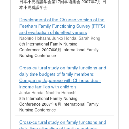
日本小児看護学会第17回学術集会 2007年7月 日
本小児看護学会
Development of the Chinese version of the
Feetham Family Functioning Survey (FFFS)
and evaluation of its effectiveness
Naohiro Hohashi, Junko Honda, Sarah Kong
8th International Family Nursing
Conference 2007年6月 International Family
Nursing Conference
Cross-cultural study on family functions and
daily time budgets of family members:
Comparing Japanese with Chinese dual-
income families with children
Junko Honda, Naohiro Hohashi
8th International Family Nursing
Conference 2007年6月 International Family
Nursing Conference
Cross-cultural study on family functions and
daily time allocation of family members: