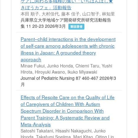
ケアに関わる多職種の集い「いちばんぼし★
きぼうカフェ」活動報告
本田 順子, 大村佳代, 藤本 佳子, 山口智子, 林知里
兵庫県立大学地域ケア開発研究所研究活動報告
集 11 20-23 2026年3月
筆頭著者
Parent–child interactions in the development
of self-care among adolescents with chronic
illness in Japan: A grounded theory
approach
Minae Fukui, Junko Honda, Chiemi Taru, Yushi
Hirota, Hiroyuki Awano, Ikuko Miyawaki
Journal of Pediatric Nursing 87 460-467 2026年3
月
Effects of Respite Care on the Quality of Life
of Caregivers of Children With Autism
Spectrum Disorder in Comparison With
Parent Training: A Systematic Review and
Meta-Analysis
Satoshi Takatani, Hisashi Nakaguchi, Junko
Honda, Takafumi Soejima, Mari Kitao, Qiting Lin,