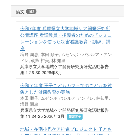
論文
162
令和7年度 兵庫県立大学地域ケア開発研究所
公開講座 看護教員・指導者のための『シミュ
レーションを使った災害看護教育・訓練』講
座
増野 園惠, 本田 順子, ムゼンポ・バシルア・アン
ドレ, 朝熊 裕美, 林 知里
兵庫県立大学地域ケア開発研究所研究活動報告
集 1 26-30 2026年3月
令和７年度 王子こどもカフェでのこどもを対
象とした健康教育の実施
本田 順子, ムゼンボ バシルア アンドレ, 林知里,
増野 園惠
兵庫県立大学地域ケア開発研究所研究活動報告
集 11 24-25 2026年3月
筆頭著者
地域・在宅小児ケア推進プロジェクト 子ども