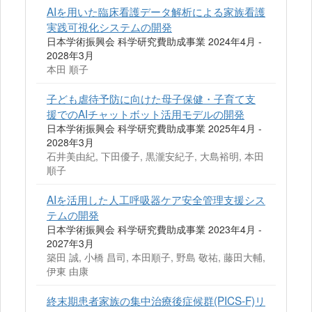
AIを用いた臨床看護データ解析による家族看護
実践可視化システムの開発
日本学術振興会 科学研究費助成事業 2024年4月 -
2028年3月
本田 順子
子ども虐待予防に向けた母子保健・子育て支
援でのAIチャットボット活用モデルの開発
日本学術振興会 科学研究費助成事業 2025年4月 -
2028年3月
石井美由紀, 下田優子, 黒瀧安紀子, 大島裕明, 本田
順子
AIを活用した人工呼吸器ケア安全管理支援シス
テムの開発
日本学術振興会 科学研究費助成事業 2023年4月 -
2027年3月
築田 誠, 小橋 昌司, 本田順子, 野島 敬祐, 藤田大輔,
伊東 由康
終末期患者家族の集中治療後症候群(PICS-F)リ