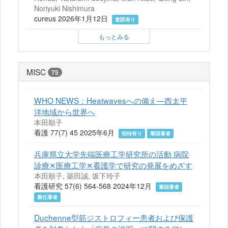
Noriyuki Nishimura
cureus 2026年1月12日
査読有り
もっとみる
MISC
75
WHO NEWS：Heatwavesへの備え―西太平
洋地域から世界へ
本田順子
看護 77(7) 45 2025年6月
招待有り
筆頭著者
兵庫県立大学先端医療工学研究所の活動 病院
診療✕医療工学✕看護学で研究の発展をめざす
本田順子, 築田誠, 坂下玲子
看護研究 57(6) 564-568 2024年12月
筆頭著者
責任著者
Duchenne型筋ジストロフィー患者および保護