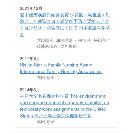
2021年12月
若手優秀演題口頭発表賞 保育園・幼稚園を対
象とした新型コロナ感染症予防に関するアク
ションリストの実装に向けて 日本看護科学学
会
本田順子, 涌水理恵, 小林京子, 平田美佳,
後藤あゆみ, 望月梢絵
2017年6月
Rising Star in Family Nursing Award
International Family Nursing Association
本田 順子
2014年3月
神戸大学名谷保健科学賞 The environment
and support needs of Japanese families on
temporary work assignments in the United
States 神戸大学大学院保健学研究科
本田 順子