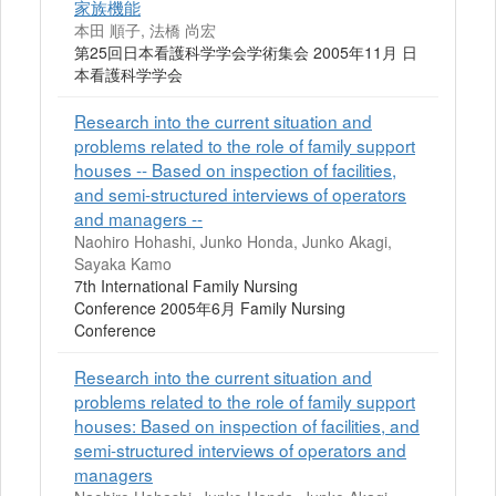
家族機能
本田 順子, 法橋 尚宏
第25回日本看護科学学会学術集会 2005年11月 日
本看護科学学会
Research into the current situation and
problems related to the role of family support
houses -- Based on inspection of facilities,
and semi-structured interviews of operators
and managers --
Naohiro Hohashi, Junko Honda, Junko Akagi,
Sayaka Kamo
7th International Family Nursing
Conference 2005年6月 Family Nursing
Conference
Research into the current situation and
problems related to the role of family support
houses: Based on inspection of facilities, and
semi-structured interviews of operators and
managers