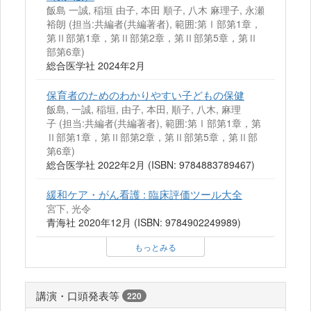
飯島 一誠, 稲垣 由子, 本田 順子, 八木 麻理子, 永瀬
裕朗 (担当:共編者(共編著者), 範囲:第Ⅰ部第1章，
第Ⅱ部第1章，第Ⅱ部第2章，第Ⅱ部第5章，第Ⅱ
部第6章)
総合医学社 2024年2月
保育者のためのわかりやすい子どもの保健
飯島, 一誠, 稲垣, 由子, 本田, 順子, 八木, 麻理
子 (担当:共編者(共編著者), 範囲:第Ⅰ部第1章，第
Ⅱ部第1章，第Ⅱ部第2章，第Ⅱ部第5章，第Ⅱ部
第6章)
総合医学社 2022年2月 (ISBN: 9784883789467)
緩和ケア・がん看護 : 臨床評価ツール大全
宮下, 光令
青海社 2020年12月 (ISBN: 9784902249989)
もっとみる
講演・口頭発表等
220