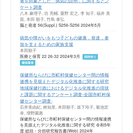
者を対象とした「病気の説明」に関するアン
ケート調査
八木 麻理子, 坊 亮輔, 粟野 宏之, 李 知子, 福井 美
苗, 本田 順子, 竹島 泰弘
脳と発達 56(Suppl.) S256-S256 2024年5月
病気や障がいをもつ子どもの健康，発達，参
加を支えるための家族支援
本田順子
医療と保育 22 26-32 2024年3月
招待有り
筆頭著者
保健所ならびに市町村保健センター間の情報
連携を見据えたデジタル化推進に関する研究
地域保健行政におけるデジタル化推進の現状
と課題に関するアンケート調査-全国市町村保
健センター調査-
石井美由紀, 林知里, 本田順子, 坂下玲子, 菊池宏
幸, 増野園惠
保健所ならびに市町村保健センター間の情報連携
を見据えたデジタル化推進に関する研究 令和5年
度 総括・分担研究報告書(Web) 2024年