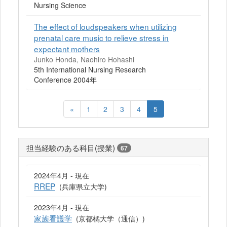
Nursing Science
The effect of loudspeakers when utilizing
prenatal care music to relieve stress in
expectant mothers
Junko Honda, Naohiro Hohashi
5th International Nursing Research
Conference 2004年
«
1
2
3
4
5
担当経験のある科目(授業)
67
2024年4月 - 現在
RREP
(兵庫県立大学)
2023年4月 - 現在
家族看護学
(京都橘大学（通信）)