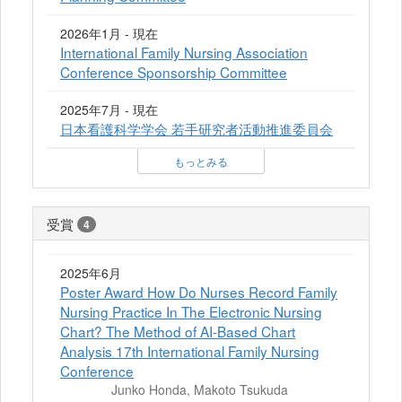
2026年1月 - 現在
International Family Nursing Association
Conference Sponsorship Committee
2025年7月 - 現在
日本看護科学学会 若手研究者活動推進委員会
もっとみる
受賞
4
2025年6月
Poster Award How Do Nurses Record Family
Nursing Practice In The Electronic Nursing
Chart? The Method of AI-Based Chart
Analysis 17th International Family Nursing
Conference
Junko Honda, Makoto Tsukuda