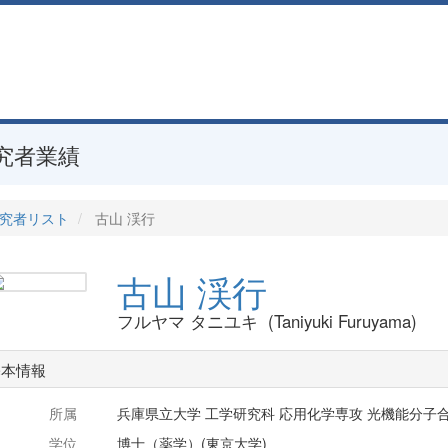
究者業績
究者リスト
古山 渓行
古山 渓行
フルヤマ タニユキ (Taniyuki Furuyama)
基本情報
所属
兵庫県立大学 工学研究科 応用化学専攻 光機能分子
学位
博士（薬学）(東京大学)