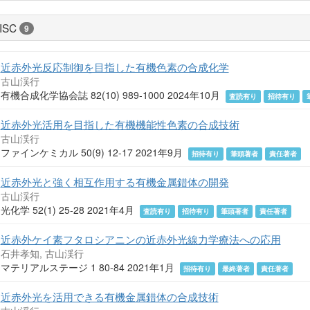
ISC
9
近赤外光反応制御を目指した有機色素の合成化学
古山渓行
有機合成化学協会誌 82(10) 989-1000 2024年10月
査読有り
招待有り
近赤外光活用を目指した有機機能性色素の合成技術
古山渓行
ファインケミカル 50(9) 12-17 2021年9月
招待有り
筆頭著者
責任著者
近赤外光と強く相互作用する有機金属錯体の開発
古山渓行
光化学 52(1) 25-28 2021年4月
査読有り
招待有り
筆頭著者
責任著者
近赤外ケイ素フタロシアニンの近赤外光線力学療法への応用
石井孝知, 古山渓行
マテリアルステージ 1 80-84 2021年1月
招待有り
最終著者
責任著者
近赤外光を活用できる有機金属錯体の合成技術