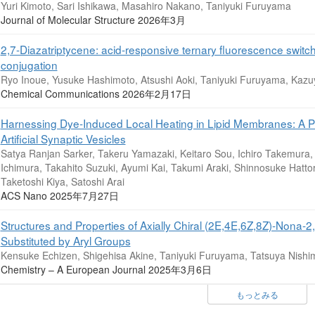
Yuri Kimoto, Sari Ishikawa, Masahiro Nakano, Taniyuki Furuyama
Journal of Molecular Structure 2026年3月
2,7-Diazatriptycene: acid-responsive ternary fluorescence switc
conjugation
Ryo Inoue, Yusuke Hashimoto, Atsushi Aoki, Taniyuki Furuyama, Kazu
Chemical Communications 2026年2月17日
Harnessing Dye-Induced Local Heating in Lipid Membranes: A Pa
Artificial Synaptic Vesicles
Satya Ranjan Sarker, Takeru Yamazaki, Keitaro Sou, Ichiro Takemura,
Ichimura, Takahito Suzuki, Ayumi Kai, Takumi Araki, Shinnosuke Hatt
Taketoshi Kiya, Satoshi Arai
ACS Nano 2025年7月27日
Structures and Properties of Axially Chiral (2E,4E,6Z,8Z)‐Nona‐2
Substituted by Aryl Groups
Kensuke Echizen, Shigehisa Akine, Taniyuki Furuyama, Tatsuya Nishi
Chemistry – A European Journal 2025年3月6日
もっとみる