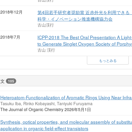
2018年12月
第4回若手研究者奨励賞 近赤外光を利用できる
科学・イノベーション推進機構協力会
古山渓行
2018年7月
ICPP-2018 The Best Oral Presentation A Light-
to Generate Singlet Oxygen Society of Porphy
古山 渓行
もっとみる
論文
105
Heteroatom-Functionalization of Aromatic Rings Using Near Infrar
Tasuku Iba, Rinko Kobayashi, Taniyuki Furuyama
The Journal of Organic Chemistry 2026年5月1日
Synthesis, optical properties, and molecular assembly of substi
application in organic field-effect transistors