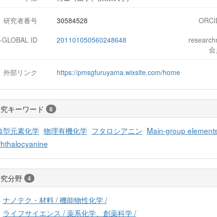
研究者番号
30584528
ORCI
J-GLOBAL ID
201101050560248648
researc
会
外部リンク
https://pmsgfuruyama.wixsite.com/home
研究キーワード
6
典型元素化学
物理有機化学
フタロシアニン
Main-group elements
hthalocyanine
研究分野
4
ナノテク・材料 / 機能物性化学 /
ライフサイエンス / 薬系化学、創薬科学 /