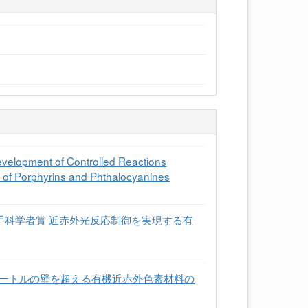
velopment of Controlled Reactions
 of Porphyrins and Phthalocyanines
手科学者賞 近赤外光反応制御を実現する有
メートルの壁を超える有機近赤外色素材料の