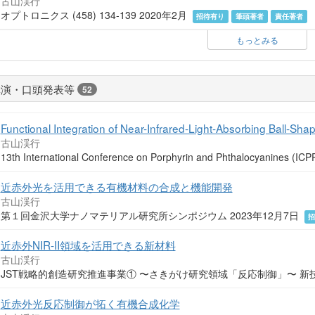
古山渓行
オプトロニクス (458) 134-139 2020年2月
招待有り
筆頭著者
責任著者
もっとみる
講演・口頭発表等
52
Functional Integration of Near-Infrared-Light-Absorbing Ball-S
古山渓行
13th International Conference on Porphyrin and Phthalocyanines 
近赤外光を活用できる有機材料の合成と機能開発
古山渓行
第１回金沢大学ナノマテリアル研究所シンポジウム 2023年12月7日
近赤外NIR-II領域を活用できる新材料
古山渓行
JST戦略的創造研究推進事業① 〜さきがけ研究領域「反応制御」〜 新技術
近赤外光反応制御が拓く有機合成化学