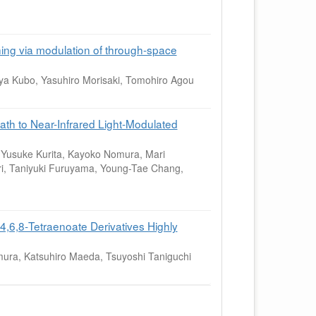
hing via modulation of through-space
ya Kubo, Yasuhiro Morisaki, Tomohiro Agou
th to Near-Infrared Light-Modulated
 Yusuke Kurita, Kayoko Nomura, Mari
ori, Taniyuki Furuyama, Young-Tae Chang,
,4,6,8‐Tetraenoate Derivatives Highly
mura, Katsuhiro Maeda, Tsuyoshi Taniguchi