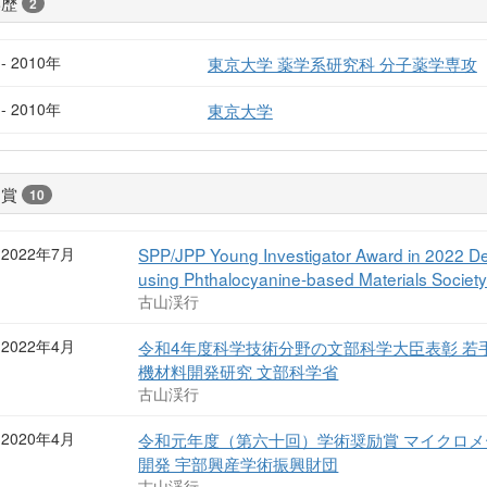
学歴
2
- 2010年
東京大学 薬学系研究科 分子薬学専攻
- 2010年
東京大学
受賞
10
2022年7月
SPP/JPP Young Investigator Award in 2022 De
using Phthalocyanine-based Materials Society
古山渓行
2022年4月
令和4年度科学技術分野の文部科学大臣表彰 若
機材料開発研究 文部科学省
古山渓行
2020年4月
令和元年度（第六十回）学術奨励賞 マイクロ
開発 宇部興産学術振興財団
古山渓行