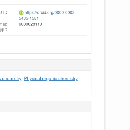
D ID
https://orcid.org/0000-0002-
5435-1581
hmap
6000028119
員ID
 chemistry
Physical organic chemistry