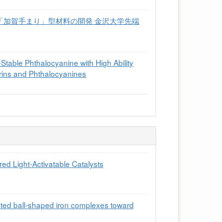
「加賀手まり」型材料の開発 金沢大学先端
Stable Phthalocyanine with High Ability
rins and Phthalocyanines
ed Light-Activatable Catalysts
tuted ball-shaped iron complexes toward