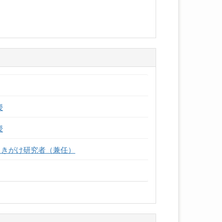
授
授
さきがけ研究者（兼任）