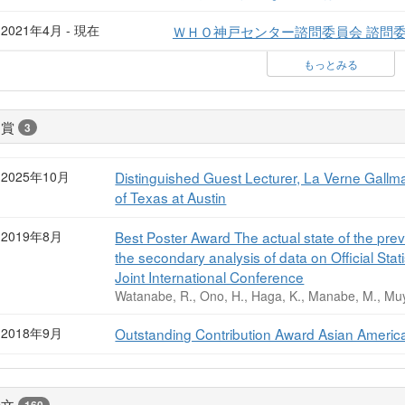
2021年4月 - 現在
ＷＨＯ神戸センター諮問委員会 諮問
もっとみる
受賞
3
2025年10月
Distinguished Guest Lecturer, La Verne Gallma
of Texas at Austin
2019年8月
Best Poster Award The actual state of the pre
the secondary analysis of data on Official S
Joint International Conference
Watanabe, R., Ono, H., Haga, K., Manabe, M., Muya
2018年9月
Outstanding Contribution Award Asian America
論文