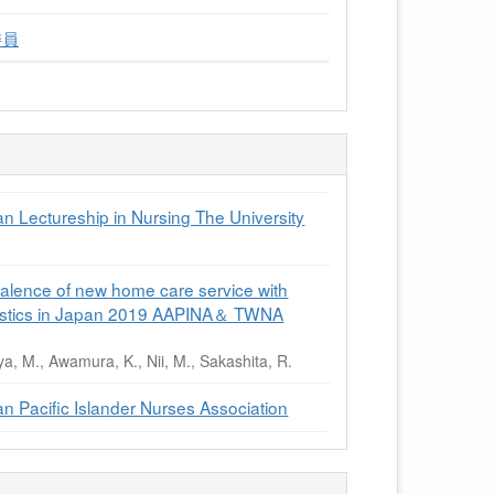
委員
n Lectureship in Nursing The University
valence of new home care service with
tatistics in Japan 2019 AAPINA＆ TWNA
, M., Awamura, K., Nii, M., Sakashita, R.
n Pacific Islander Nurses Association