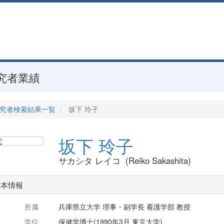
究者業績
究者検索結果一覧
坂下 玲子
坂下 玲子
サカシタ レイコ (Reiko Sakashita)
基本情報
所属
兵庫県立大学 理事・副学長 看護学部 教授
学位
保健学博士(1990年3月 東京大学)