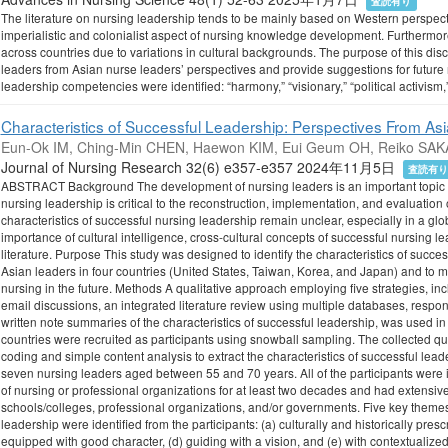
査読有り
The literature on nursing leadership tends to be mainly based on Western perspe
imperialistic and colonialist aspect of nursing knowledge development. Furthermore
across countries due to variations in cultural backgrounds. The purpose of this disc
leaders from Asian nurse leaders’ perspectives and provide suggestions for future 
leadership competencies were identified: “harmony,” “visionary,” “political activism,
Characteristics of Successful Leadership: Perspectives From As
Eun-Ok IM, Ching-Min CHEN, Haewon KIM, Eui Geum OH, Reiko SAK
Journal of Nursing Research 32(6) e357-e357 2024年11月5日
査読有
ABSTRACT Background The development of nursing leaders is an important topic 
nursing leadership is critical to the reconstruction, implementation, and evaluatio
characteristics of successful nursing leadership remain unclear, especially in a gl
importance of cultural intelligence, cross-cultural concepts of successful nursing
literature. Purpose This study was designed to identify the characteristics of succes
Asian leaders in four countries (United States, Taiwan, Korea, and Japan) and to
nursing in the future. Methods A qualitative approach employing five strategies, in
email discussions, an integrated literature review using multiple databases, respon
written note summaries of the characteristics of successful leadership, was used in t
countries were recruited as participants using snowball sampling. The collected qu
coding and simple content analysis to extract the characteristics of successful lea
seven nursing leaders aged between 55 and 70 years. All of the participants were i
of nursing or professional organizations for at least two decades and had extensiv
schools/colleges, professional organizations, and/or governments. Five key themes r
leadership were identified from the participants: (a) culturally and historically pr
equipped with good character, (d) guiding with a vision, and (e) with contextualize