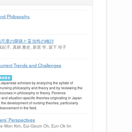
and Philosophy.
価尺度の開発と妥当性の検討
真紀子, 真鍋 雅史, 新居 学, 坂下 玲子
Current Trends and Challenges
筆頭著者
 Japanese scholars by analyzing the syllabi of
 nursing philosophy and theory and by reviewing the
 courses in philosophy or theory. Florence
 and situation-specific theories originating in Japan
 the development of nursing theories, particularly
dvancement in the field.
ers’ Perspectives
Hae-Won Kim, Eui-Geum Oh, Eun-Ok Im