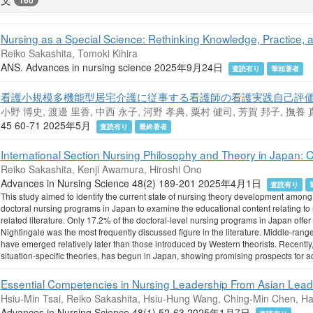
160
Nursing as a Special Science: Rethinking Knowledge, Practice, 
Reiko Sakashita, Tomoki Kihira
ANS. Advances in nursing science 2025年9月24日
査読有り
筆頭著者
看護小規模多機能型居宅介護に従事する看護師の看護実践自己評
小野 博史, 渡邊 里香, 中西 永子, 河野 孝典, 粟村 健司, 芳賀 邦子, 撫養 
45 60-71 2025年5月
査読有り
最終著者
International Section Nursing Philosophy and Theory in Japan: 
Reiko Sakashita, Kenji Awamura, Hiroshi Ono
Advances in Nursing Science 48(2) 189-201 2025年4月1日
査読有り
This study aimed to identify the current state of nursing theory development among
doctoral nursing programs in Japan to examine the educational content relating to
related literature. Only 17.2% of the doctoral-level nursing programs in Japan offer
Nightingale was the most frequently discussed figure in the literature. Middle-range
have emerged relatively later than those introduced by Western theorists. Recently,
situation-specific theories, has begun in Japan, showing promising prospects for a
Essential Competencies in Nursing Leadership From Asian Lead
Hsiu-Min Tsai, Reiko Sakashita, Hsiu-Hung Wang, Ching-Min Chen, 
Advances in Nursing Science 48(1) 52-63 2025年1月7日