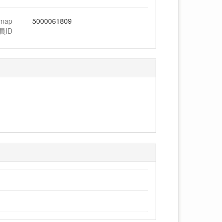
hmap
5000061809
員ID