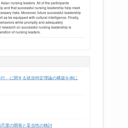
 Asian nursing leaders. All of the participants
p and that successful nursing leadership help meet
essary risks. Moreover, future successful leadership
 as be equipped with cultural intelligence. Finally,
 behaviors while promptly and adequately
al research on successful nursing leadership is
ration of nursing leaders.
移行」に関する状況特定理論の構築を例に
価尺度の開発と妥当性の検討