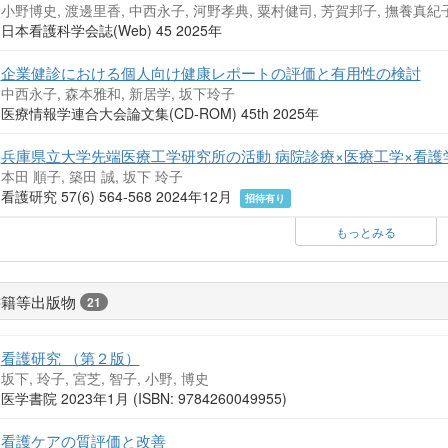
小野博史, 渡邊里香, 中西永子, 河野孝典, 粟村健司, 芳賀邦子, 撫養真紀子
日本看護科学会誌(Web) 45 2025年
企業健診における個人向け健康レポートの評価と有用性の検討
中西永子, 森本雅和, 新居学, 坂下玲子
医療情報学連合大会論文集(CD-ROM) 45th 2025年
兵庫県立大学先端医療工学研究所の活動 病院診療×医療工学×看
本田 順子, 築田 誠, 坂下 玲子
看護研究 57(6) 564-568 2024年12月
招待有り
もっとみる
書籍等出版物
21
看護研究 （第２版）
坂下, 玲子, 宮芝, 智子, 小野, 博史
医学書院 2023年1月 (ISBN: 9784260049955)
看護ケアの質評価と改善