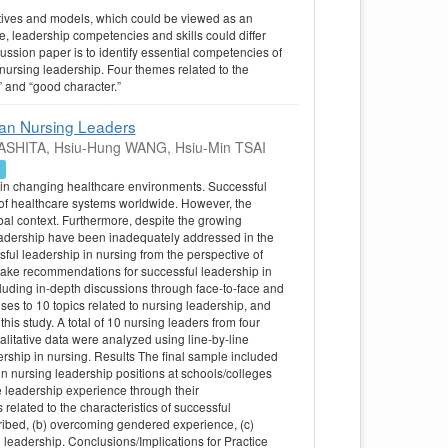
ctives and models, which could be viewed as an
, leadership competencies and skills could differ
ussion paper is to identify essential competencies of
nursing leadership. Four themes related to the
” and “good character.”
ian Nursing Leaders
ASHITA, Hsiu-Hung WANG, Hsiu-Min TSAI
り
in changing healthcare environments. Successful
n of healthcare systems worldwide. However, the
obal context. Furthermore, despite the growing
 leadership have been inadequately addressed in the
sful leadership in nursing from the perspective of
 make recommendations for successful leadership in
cluding in-depth discussions through face-to-face and
ses to 10 topics related to nursing leadership, and
his study. A total of 10 nursing leaders from four
alitative data were analyzed using line-by-line
dership in nursing. Results The final sample included
n nursing leadership positions at schools/colleges
e leadership experience through their
elated to the characteristics of successful
escribed, (b) overcoming gendered experience, (c)
d leadership. Conclusions/Implications for Practice