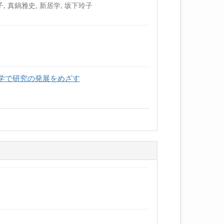
, 真鍋雅史, 新居学, 坂下玲子
護学で研究の発展をめざす