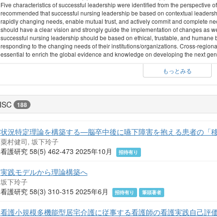
Five characteristics of successful leadership were identified from the perspective of
recommended that successful nursing leadership be based on contextual leadershi
rapidly changing needs, enable mutual trust, and actively commit and complete nec
should have a clear vision and strongly guide the implementation of changes as well
successful nursing leadership should be based on ethical, trustable, and humane
responding to the changing needs of their institutions/organizations. Cross-region
essential to enrich the global evidence and knowledge on developing the next gene
もっとみる
ISC
188
状況特定理論を構築する—脳卒中後に嚥下障害を抱える患者の「
粟村健司, 坂下玲子
看護研究 58(5) 462-473 2025年10月
招待有り
実践モデルから理論構築へ
坂下玲子
看護研究 58(3) 310-315 2025年6月
招待有り
筆頭著者
看護小規模多機能型居宅介護に従事する看護師の看護実践自己評