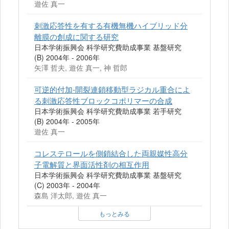
遊佐 真一
刺激応答性を有する有機無機ハイブリッド分
離膜の創成に関する研究
日本学術振興会 科学研究費助成事業 基盤研究
(B) 2004年 - 2006年
矢澤 哲夫, 遊佐 真一, 神 哲郎
可逆的付加-開裂連鎖移動型ラジカル重合によ
る刺激応答性ブロックコポリマーの合成
日本学術振興会 科学研究費助成事業 若手研究
(B) 2004年 - 2005年
遊佐 真一
コレステロールを側鎖結合した両親媒性高分
子電解質と界面活性剤の相互作用
日本学術振興会 科学研究費助成事業 基盤研究
(C) 2003年 - 2004年
森島 洋太郎, 遊佐 真一
もっとみる