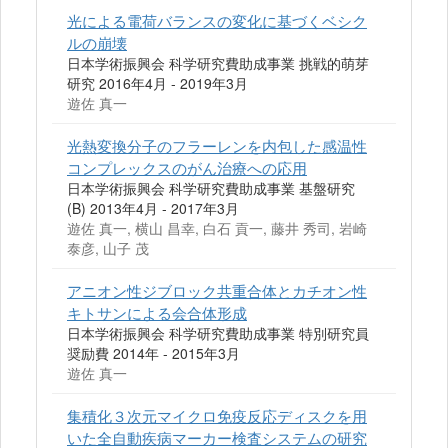
光による電荷バランスの変化に基づくベシク
ルの崩壊
日本学術振興会 科学研究費助成事業 挑戦的萌芽
研究 2016年4月 - 2019年3月
遊佐 真一
光熱変換分子のフラーレンを内包した感温性
コンプレックスのがん治療への応用
日本学術振興会 科学研究費助成事業 基盤研究
(B) 2013年4月 - 2017年3月
遊佐 真一, 横山 昌幸, 白石 貢一, 藤井 秀司, 岩崎
泰彦, 山子 茂
アニオン性ジブロック共重合体とカチオン性
キトサンによる会合体形成
日本学術振興会 科学研究費助成事業 特別研究員
奨励費 2014年 - 2015年3月
遊佐 真一
集積化３次元マイクロ免疫反応ディスクを用
いた全自動疾病マーカー検査システムの研究