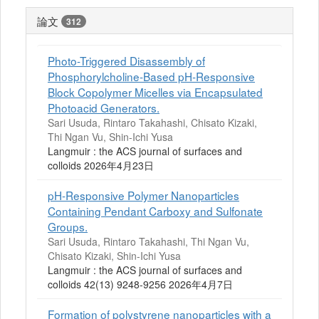
論文
312
Photo-Triggered Disassembly of
Phosphorylcholine-Based pH-Responsive
Block Copolymer Micelles via Encapsulated
Photoacid Generators.
Sari Usuda, Rintaro Takahashi, Chisato Kizaki,
Thi Ngan Vu, Shin-Ichi Yusa
Langmuir : the ACS journal of surfaces and
colloids 2026年4月23日
pH-Responsive Polymer Nanoparticles
Containing Pendant Carboxy and Sulfonate
Groups.
Sari Usuda, Rintaro Takahashi, Thi Ngan Vu,
Chisato Kizaki, Shin-Ichi Yusa
Langmuir : the ACS journal of surfaces and
colloids 42(13) 9248-9256 2026年4月7日
Formation of polystyrene nanoparticles with a