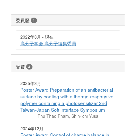
委員歴
1
2022年3月 - 現在
高分子学会 高分子編集委員
受賞
4
2025年3月
Poster Award Preparation of an antibacterial
surface by coating with a thermo-responsive
polymer containing a photosensitizer 2nd
Taiwan-Japan Soft Interface Symposium
Thu Thao Pham, Shin-ichi Yusa
2024年12月
Poster Award Control of charge balance in