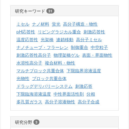
研究キーワード
31
ミセル
ナノ材料
蛍光
高分子構造・物性
pH応答性
リビングラジカル重合
刺激応答性
温度応答性
光架橋
連鎖移動
高分子ミセル
ナノチューブ・フラーレン
制御重合
中空粒子
刺激応答性高分子
物理架橋ゲル
表面・界面物性
水溶性高分子
複合材料・物性
マルチブロック共重合体
下限臨界溶液温度
光物性
ブロック共重合体
ドラッグデリバリーシステム
刺激応答
下限臨海溶液温度
中性界面活性剤
分相
多孔質ガラス
高分子溶液物性
高分子合成
研究分野
3