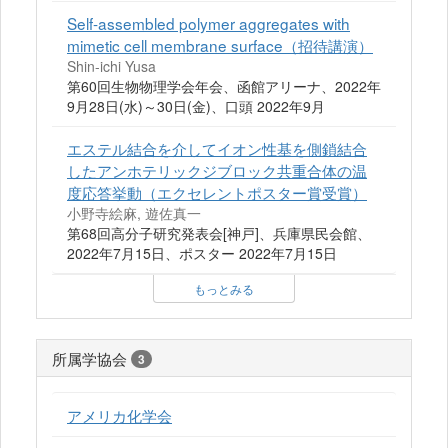
Self-assembled polymer aggregates with
mimetic cell membrane surface（招待講演）
Shin-ichi Yusa
第60回生物物理学会年会、函館アリーナ、2022年
9月28日(水)～30日(金)、口頭 2022年9月
エステル結合を介してイオン性基を側鎖結合
したアンホテリックジブロック共重合体の温
度応答挙動（エクセレントポスター賞受賞）
小野寺絵麻, 遊佐真一
第68回高分子研究発表会[神戸]、兵庫県民会館、
2022年7月15日、ポスター 2022年7月15日
もっとみる
所属学協会
3
アメリカ化学会