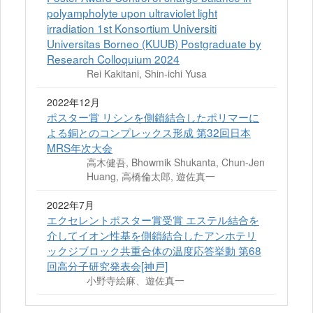
polyampholyte upon ultraviolet light
irradiation 1st Konsortium Universiti
Universitas Borneo (KUUB) Postgraduate by
Research Colloquium 2024
Rei Kakitani, Shin-ichi Yusa
2022年12月
ポスター賞 リシンを側鎖結合したポリマーに
よる銅とのコンプレックス形成 第32回日本
MRS年次大会
高木健吾, Bhowmik Shukanta, Chun-Jen
Huang, 高橋倫太郎, 遊佐真一
2022年7月
エクセレントポスター賞受賞 エステル結合を
介してイオン性基を側鎖結合したアンホテリ
ックジブロック共重合体の温度応答挙動 第68
回高分子研究発表会[神戸]
小野寺絵麻、遊佐真一