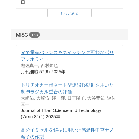
日
もっとみる
MISC
133
光で電荷バランスをスイッチング可能なポリ
アンホライト
遊佐真一, 西村知也
月刊細胞 57(9) 2025年
トリチオカーボネート型連鎖移動剤を用いた
制御ラジカル重合の評価
大崎佑, 大崎佑, 縄一輝, 日下陽子, 大谷豊弘, 遊佐
真一
Journal of Fiber Science and Technology
(Web) 81(1) 2025年
高分子ミセルを鋳型に用いた感温性中空ナノ
粒子の作製