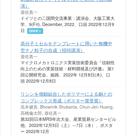
演）
遊佐真一
ドイツとの二国間交流事業：講演会、大阪工業大
学、9(Fri), December, 2022、口頭 2022年12月9
日
招待有り
高分子ミセルをテンプレートに用いた無機中
空ナノ粒子の合成（招待講演）
遊佐真一
マイクロメカトロニクス実装技術委員会『信頼性
向上のための実装技術・材料開発及び評価』 第1
回公開研究会、姫路、2022年 12月8日(木)、口
頭 2022年12月8日
リシンを側鎖結合したポリマーによる銅との
コンプレックス形成（ポスター賞受賞）
高木健吾, Bhowmik Shukanta, Chun-Jen Huang,
高橋倫太郎, 遊佐真一
第32回日本MRS年次大会、産業貿易センタービル
他、2022年12月5日（土）～7日（水）、ポスタ
ー 2022年12月