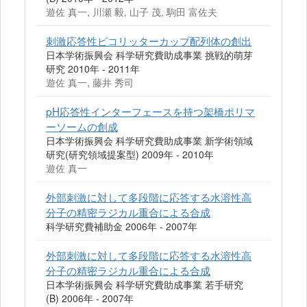
遊佐 真一, 川瀬 毅, 山子 茂, 駒田 富佐夫
刺激応答性ピコリッターカップ配列体の創出
日本学術振興会 科学研究費助成事業 挑戦的萌芽
研究 2010年 - 2011年
遊佐 真一, 藤井 秀司
pH応答性インターフェースを持つ架橋ポリマ
ーソームの創成
日本学術振興会 科学研究費助成事業 新学術領域
研究(研究領域提案型) 2009年 - 2010年
遊佐 真一
外部刺激に対して多段階に応答する水溶性高
分子の精密ラジカル重合による合成
科学研究費補助金 2006年 - 2007年
外部刺激に対して多段階に応答する水溶性高
分子の精密ラジカル重合による合成
日本学術振興会 科学研究費助成事業 若手研究
(B) 2006年 - 2007年