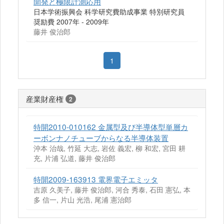
開発と極限計測応用
日本学術振興会 科学研究費助成事業 特別研究員
奨励費 2007年 - 2009年
藤井 俊治郎
1
産業財産権
2
特開2010-010162 金属型及び半導体型単層カ
ーボンナノチューブからなる半導体装置
沖本 治哉, 竹延 大志, 岩佐 義宏, 柳 和宏, 宮田 耕
充, 片浦 弘道, 藤井 俊治郎
特開2009-163913 電界電子エミッタ
吉原 久美子, 藤井 俊治郎, 河合 秀泰, 石田 憲弘, 本
多 信一, 片山 光浩, 尾浦 憲治郎