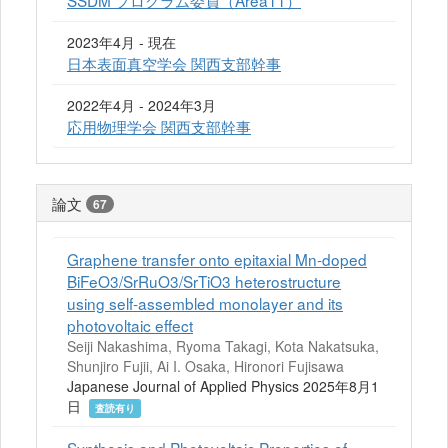
SSDM プログラム委員（Area11）
2023年4月 - 現在
日本表面真空学会 関西支部幹事
2022年4月 - 2024年3月
応用物理学会 関西支部幹事
論文
67
Graphene transfer onto epitaxial Mn-doped
BiFeO3/SrRuO3/SrTiO3 heterostructure
using self-assembled monolayer and its
photovoltaic effect
Seiji Nakashima, Ryoma Takagi, Kota Nakatsuka,
Shunjiro Fujii, Ai I. Osaka, Hironori Fujisawa
Japanese Journal of Applied Physics 2025年8月1
日
査読有り