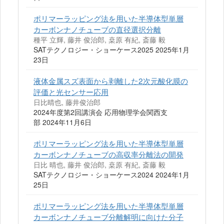
ポリマーラッピング法を用いた半導体型単層
カーボンナノチューブの直径選択分離
種平 立輝, 藤井 俊治郎, 桒原 有紀, 斎藤 毅
SATテクノロジー・ショーケース2025 2025年1月
23日
液体金属スズ表面から剥離した2次元酸化膜の
評価と光センサー応用
日比晴也, 藤井俊治郎
2024年度第2回講演会 応用物理学会関西支
部 2024年11月6日
ポリマーラッピング法を用いた半導体型単層
カーボンナノチューブの高収率分離法の開発
日比 晴也, 藤井 俊治郎, 桒原 有紀, 斎藤 毅
SATテクノロジー・ショーケース2024 2024年1月
25日
ポリマーラッピング法を用いた半導体型単層
カーボンナノチューブ分離解明に向けた分子