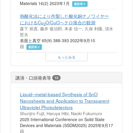
Materials 16(2) 2023年1月
査読有り
熱酸化法により作製した酸化銅ナノワイヤー
におけるCu
O/CuOヘテロ接合の観測
2
森下 裕貴, 藤井 俊治郎, 本多 信一, 久保 利隆, 清水
哲夫
表面と真空 65(9) 388-393 2022年9月10
日
査読有り
もっとみる
講演・口頭発表等
10
Liquid–metal-based Synthesis of SnO
Nanosheets and Application to Transparent
Ultraviolet Photodetectors
Shunjiro Fujii, Haruya Hibi, Naoki Fukumuro
2025 International Conference on Solid State
Devices and Materials (SSDM2025) 2025年9月17
日