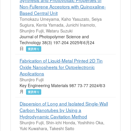
Synthesis and Photovoltaic Properties of
Non-Fullerene Acceptors with Quinoxaline-
Based Central Unit
Tomokazu Umeyama, Kaho Yasuzato, Seiya
Sugiura, Kenta Yamada, Junichi Inamoto,
Shunjiro Fujii, Wataru Suzuki
Journal of Photopolymer Science and
Technology 38(3) 197-204 2025年6月24
日
査読有り
Fabrication of Liquid-Metal Printed 2D Tin
Oxide Nanosheets for Optoelectronic
Applications
Shunjiro Fujii
Key Engineering Materials 987 73-77 2024年3
月
査読有り
Dispersion of Long and Isolated Single-Wall
Carbon Nanotubes by Using a
Hydrodynamic Cavitation Method
Shunjiro Fujii, Shin-ichi Honda, Yoshihiro Oka,
Yuki Kuwahara, Takeshi Saito