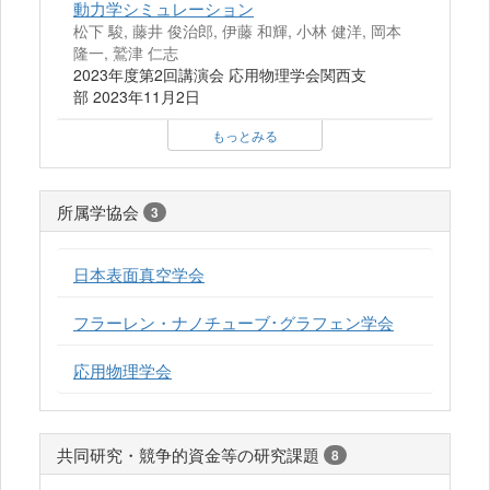
動力学シミュレーション
松下 駿, 藤井 俊治郎, 伊藤 和輝, 小林 健洋, 岡本
隆一, 鷲津 仁志
2023年度第2回講演会 応用物理学会関西支
部 2023年11月2日
もっとみる
所属学協会
3
日本表面真空学会
フラーレン・ナノチューブ･グラフェン学会
応用物理学会
共同研究・競争的資金等の研究課題
8