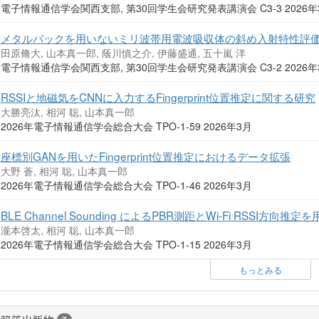
電子情報通信学会関西支部, 第30回学生会研究発表講演会 C3-3 2026
メタルバックを用いないミリ波帯用電波吸収体の斜め入射特性評
田原脩大, 山本真一郎, 蔭川慎之介, 伊藤盛通, 五十嵐 洋
電子情報通信学会関西支部, 第30回学生会研究発表講演会 C3-2 2026
RSSIと地磁気をCNNに入力するFingerprint位置推定に関する研究
大勝亮汰, 相河 聡, 山本真一郎
2026年電子情報通信学会総合大会 TPO-1-59 2026年3月
座標別GANを用いたFingerprint位置推定におけるデータ拡張
大野 蒼, 相河 聡, 山本真一郎
2026年電子情報通信学会総合大会 TPO-1-46 2026年3月
BLE Channel Sounding によるPBR測距とWi-Fi RSSI
瀧本啓太, 相河 聡, 山本真一郎
2026年電子情報通信学会総合大会 TPO-1-15 2026年3月
もっとみる
書籍等出版物