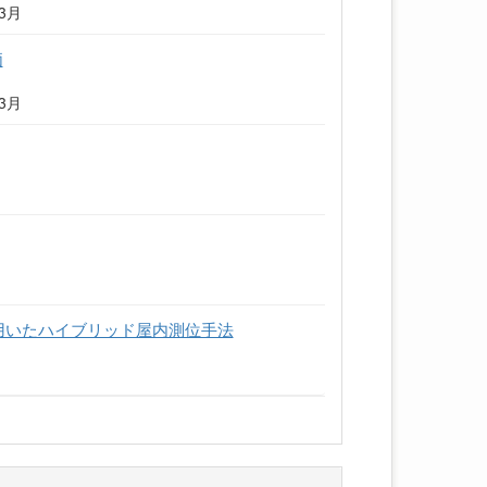
年3月
価
年3月
方向推定を用いたハイブリッド屋内測位手法