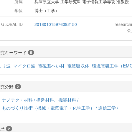
所属
兵庫県立大学 工学研究科 電子情報工学専攻 准教授
学位
博士（工学）
J-GLOBAL ID
201801015976092150
researc
会
研究キーワード
5
ミリ波
マイクロ波
電磁遮へい材
電波吸収体
環境電磁工学（EM
研究分野
2
ナノテク・材料 / 構造材料、機能材料 /
ものづくり技術（機械・電気電子・化学工学） / 通信工学 /
経歴
2