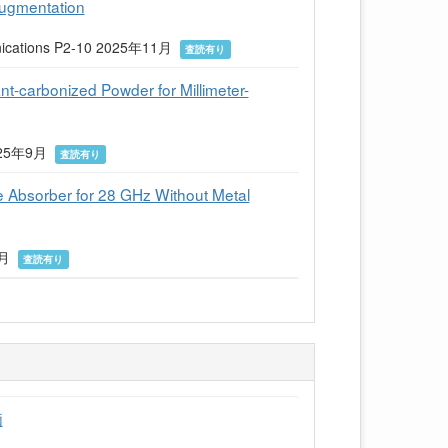
augmentation
munications P2-10 2025年11月
査読有り
-carbonized Powder for Millimeter-
 2025年9月
査読有り
ve Absorber for 28 GHz Without Metal
年9月
査読有り
価