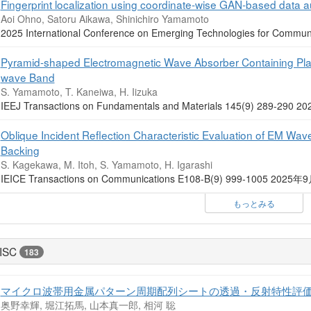
Fingerprint localization using coordinate-wise GAN-based data 
Aoi Ohno, Satoru Aikawa, Shinichiro Yamamoto
2025 International Conference on Emerging Technologies for Com
Pyramid-shaped Electromagnetic Wave Absorber Containing Plant
wave Band
S. Yamamoto, T. Kaneiwa, H. Iizuka
IEEJ Transactions on Fundamentals and Materials 145(9) 289-290
Oblique Incident Reflection Characteristic Evaluation of EM Wa
Backing
S. Kagekawa, M. Itoh, S. Yamamoto, H. Igarashi
IEICE Transactions on Communications E108-B(9) 999-1005 2025
もっとみる
ISC
183
マイクロ波帯用金属パターン周期配列シートの透過・反射特性評
奥野幸輝, 堀江拓馬, 山本真一郎, 相河 聡