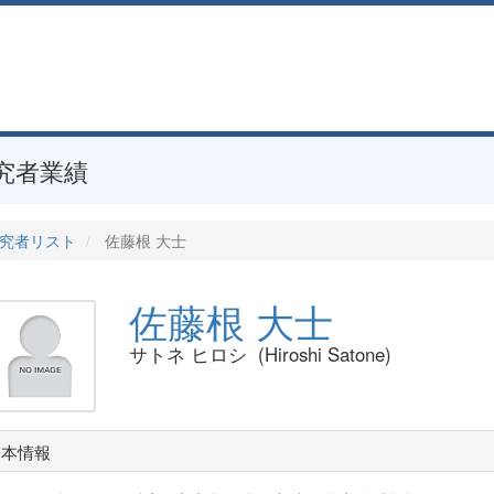
究者業績
究者リスト
佐藤根 大士
佐藤根 大士
サトネ ヒロシ (Hiroshi Satone)
基本情報