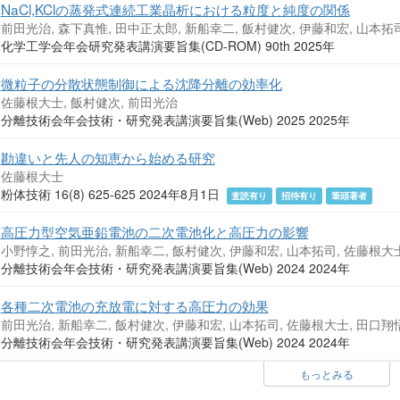
NaCl,KClの蒸発式連続工業晶析における粒度と純度の関係
前田光治, 森下真惟, 田中正太郎, 新船幸二, 飯村健次, 伊藤和宏, 山本拓
化学工学会年会研究発表講演要旨集(CD-ROM) 90th 2025年
微粒子の分散状態制御による沈降分離の効率化
佐藤根大士, 飯村健次, 前田光治
分離技術会年会技術・研究発表講演要旨集(Web) 2025 2025年
勘違いと先人の知恵から始める研究
佐藤根大士
粉体技術 16(8) 625-625 2024年8月1日
査読有り
招待有り
筆頭著者
高圧力型空気亜鉛電池の二次電池化と高圧力の影響
小野惇之, 前田光治, 新船幸二, 飯村健次, 伊藤和宏, 山本拓司, 佐藤根大
分離技術会年会技術・研究発表講演要旨集(Web) 2024 2024年
各種二次電池の充放電に対する高圧力の効果
前田光治, 新船幸二, 飯村健次, 伊藤和宏, 山本拓司, 佐藤根大士, 田口翔
分離技術会年会技術・研究発表講演要旨集(Web) 2024 2024年
もっとみる