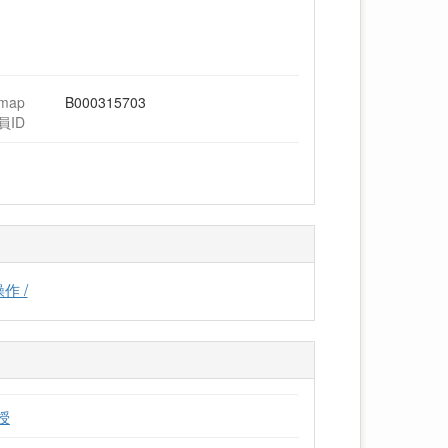
hmap
B000315703
員ID
作 /
授