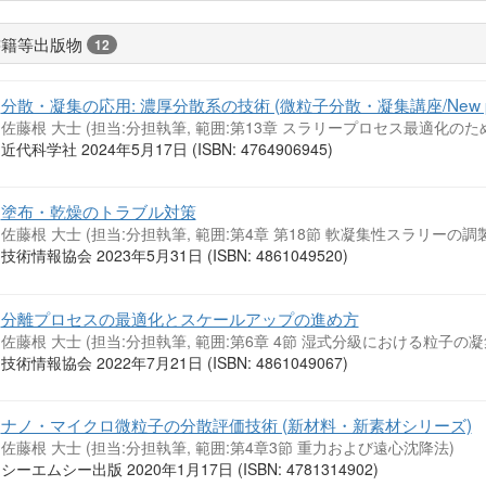
書籍等出版物
12
分散・凝集の応用: 濃厚分散系の技術 (微粒子分散・凝集講座/New parad
佐藤根 大士 (担当:分担執筆, 範囲:第13章 スラリープロセス最適化の
近代科学社 2024年5月17日 (ISBN: 4764906945)
塗布・乾燥のトラブル対策
佐藤根 大士 (担当:分担執筆, 範囲:第4章 第18節 軟凝集性スラリーの
技術情報協会 2023年5月31日 (ISBN: 4861049520)
分離プロセスの最適化とスケールアップの進め方
佐藤根 大士 (担当:分担執筆, 範囲:第6章 4節 湿式分級における粒子
技術情報協会 2022年7月21日 (ISBN: 4861049067)
ナノ・マイクロ微粒子の分散評価技術 (新材料・新素材シリーズ)
佐藤根 大士 (担当:分担執筆, 範囲:第4章3節 重力および遠心沈降法)
シーエムシー出版 2020年1月17日 (ISBN: 4781314902)