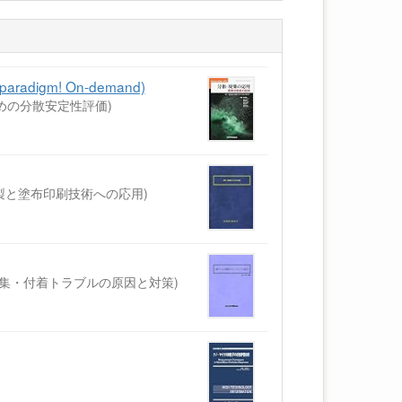
igm! On-demand)
ための分散安定性評価)
調製と塗布印刷技術への応用)
の凝集・付着トラブルの原因と対策)