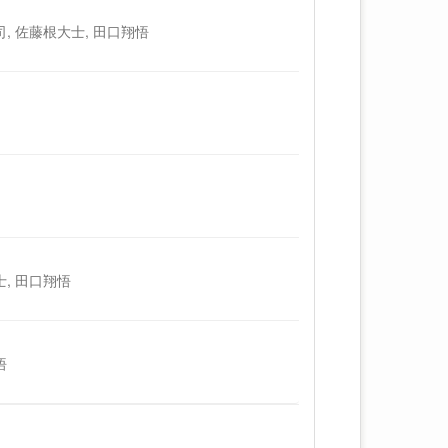
司, 佐藤根大士, 田口翔悟
士, 田口翔悟
悟