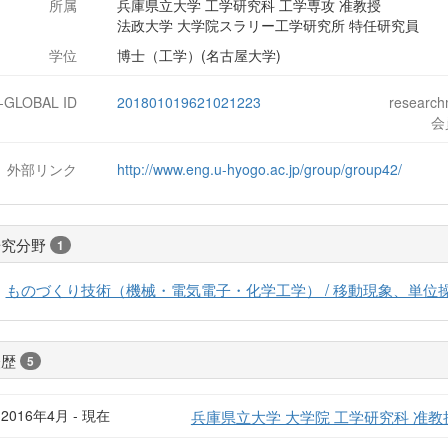
所属
兵庫県立大学 工学研究科 工学専攻 准教授
法政大学 大学院スラリー工学研究所 特任研究員
学位
博士（工学）(名古屋大学)
J-GLOBAL ID
201801019621021223
researc
会
外部リンク
http://www.eng.u-hyogo.ac.jp/group/group42/
研究分野
1
ものづくり技術（機械・電気電子・化学工学） / 移動現象、単位操
経歴
5
2016年4月 - 現在
兵庫県立大学 大学院 工学研究科 准教