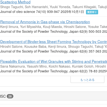
Scattering Method
Shogo Taguchi, Soh Hamanishi, Yuuki Yoneda, Takumi Kitagaki, Takuj
Journal of oleo science 74(10) 939-947 2025年10月1日
査読有り
Removal of Ammonia in Gas-phase via Chemisorption
Kenji Iimura, Yuri Miyashita, Kouji Maeda, Hiroshi Satone, Yosuke Tak
Journal of the Society of Powder Technology, Japan 62(9) 500-5
Development of Binder-less Sheet Forming Technology by Controll
Hiroshi Satone, Kousuke Baba, Kenji Iimura, Shougo Taguchi, Takuji
Journal of the Society of Powder Technology, Japan 62(6) 357-3
Flowability Evaluation of Wet Granules with Stirring and Penetra
Sana Nakamura, Yasushi Mino, Koichi Nakaso, Kuniaki Gotoh, Hiroshi
Journal of the Society of Powder Technology, Japan 62(2) 78-83 
もっとみる
ISC
28